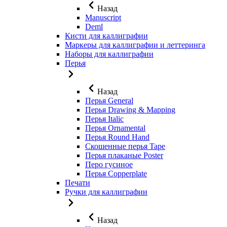
Назад
Manuscript
Deml
Кисти для каллиграфии
Маркеры для каллиграфии и леттеринга
Наборы для каллиграфии
Перья
Назад
Перья General
Перья Drawing & Mapping
Перья Italic
Перья Ornamental
Перья Round Hand
Скошенные перья Tape
Перья плаканые Poster
Перо гусиное
Перья Copperplate
Печати
Ручки для каллиграфии
Назад