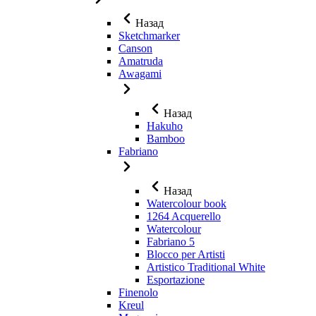
Назад
Sketchmarker
Canson
Amatruda
Awagami
Назад
Hakuho
Bamboo
Fabriano
Назад
Watercolour book
1264 Acquerello
Watercolour
Fabriano 5
Blocco per Artisti
Artistico Traditional White
Esportazione
Finenolo
Kreul