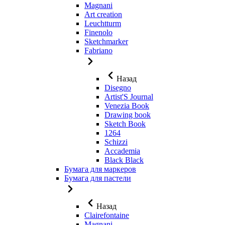
Magnani
Art creation
Leuchtturm
Finenolo
Sketchmarker
Fabriano
Назад
Disegno
Artist'S Journal
Venezia Book
Drawing book
Sketch Book
1264
Schizzi
Accademia
Black Black
Бумага для маркеров
Бумага для пастели
Назад
Clairefontaine
Magnani