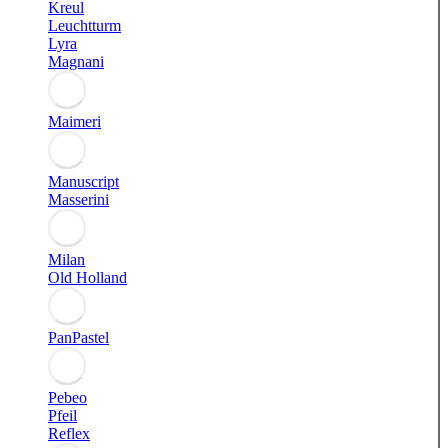
Kreul
Leuchtturm
Lyra
Magnani
Maimeri
Manuscript
Masserini
Milan
Old Holland
PanPastel
Pebeo
Pfeil
Reflex