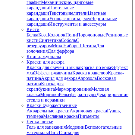
графит
Механические, цанговые
карандаши
Пастельные
карандаши
Текстовыделители
Цветные
карандаши
Уголь, сангина , мел
Чернильные
карандаши
Инструменты и аксессуары
Кисти
Белка
Коза
Колонок
Пони
Поролоновые
Резиновые
кисти
Синтетика
Соболь
С
резервуаром
Микс
Наборы
Щетина
Для
золочения
Для фарфора
Книги, журналы
Краски для декора
Краска для свечей и мыла
Краска по коже
Эффект
мха
Эффект ржавчины
Краска кракелюр
Краска-
патина
Акрил для декора
Аэрозоль
Восковая
патина
Краска для
скрапбукинга
Марморирование
Меловая
краска
Морилка
Рельефы, контуры
Декорирование
стекла и керамики
Краски художественные
Акварельные краски
Акриловая краска
Гуашь,
темпера
Масляная краска
Пигменты
Лепка, литье
Гель для запекания
Моделин
Вспомогательные
материалы
Гипс
Глина для