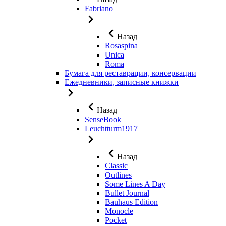
Fabriano
Назад
Rosaspina
Unica
Roma
Бумага для реставрации, консервации
Ежедневники, записные книжки
Назад
SenseBook
Leuchtturm1917
Назад
Classic
Outlines
Some Lines A Day
Bullet Journal
Bauhaus Edition
Monocle
Pocket