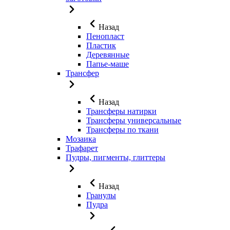
Назад
Пенопласт
Пластик
Деревянные
Папье-маше
Трансфер
Назад
Трансферы натирки
Трансферы универсальные
Трансферы по ткани
Мозаика
Трафарет
Пудры, пигменты, глиттеры
Назад
Гранулы
Пудра