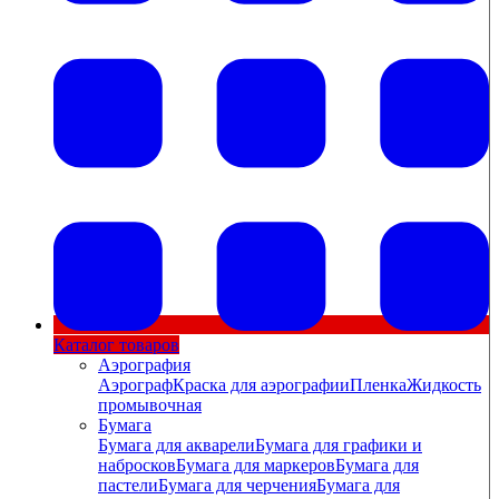
Каталог товаров
Аэрография
Аэрограф
Краска для аэрографии
Пленка
Жидкость
промывочная
Бумага
Бумага для акварели
Бумага для графики и
набросков
Бумага для маркеров
Бумага для
пастели
Бумага для черчения
Бумага для