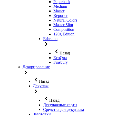
Paperback
Medium
Master
Reporter
Natural Colors
Master Slim
Composition
120g Edition
Fabriano
Назад
EcoQua
Finsbury
Декорирование
Назад
Декупаж
Назад
Декупажные карты
Средства для декупажа
Заготовки