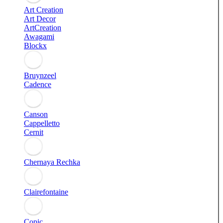
Art Creation
Art Decor
ArtCreation
Awagami
Blockx
Bruynzeel
Cadence
Canson
Cappelletto
Cernit
Chernaya Rechka
Clairefontaine
Copic