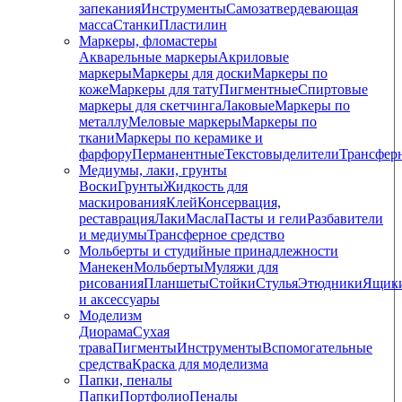
запекания
Инструменты
Самозатвердевающая
масса
Станки
Пластилин
Маркеры, фломастеры
Акварельные маркеры
Акриловые
маркеры
Маркеры для доски
Маркеры по
коже
Маркеры для тату
Пигментные
Cпиртовые
маркеры для скетчинга
Лаковые
Маркеры по
металлу
Меловые маркеры
Маркеры по
ткани
Маркеры по керамике и
фарфору
Перманентные
Текстовыделители
Трансфер
Медиумы, лаки, грунты
Воски
Грунты
Жидкость для
маскирования
Клей
Консервация,
реставрация
Лаки
Масла
Пасты и гели
Разбавители
и медиумы
Трансферное средство
Мольберты и студийные принадлежности
Манекен
Мольберты
Муляжи для
рисования
Планшеты
Стойки
Стулья
Этюдники
Ящик
и аксессуары
Моделизм
Диорама
Сухая
трава
Пигменты
Инструменты
Вспомогательные
средства
Краска для моделизма
Папки, пеналы
Папки
Портфолио
Пеналы