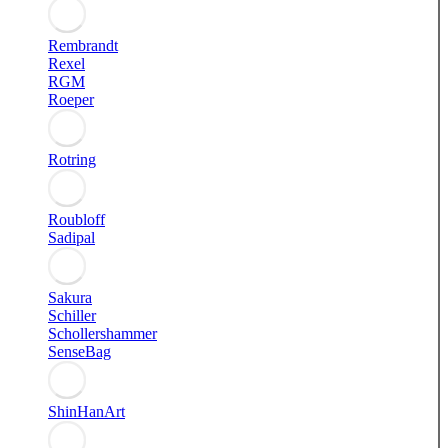
Rembrandt
Rexel
RGM
Roeper
Rotring
Roubloff
Sadipal
Sakura
Schiller
Schollershammer
SenseBag
ShinHanArt