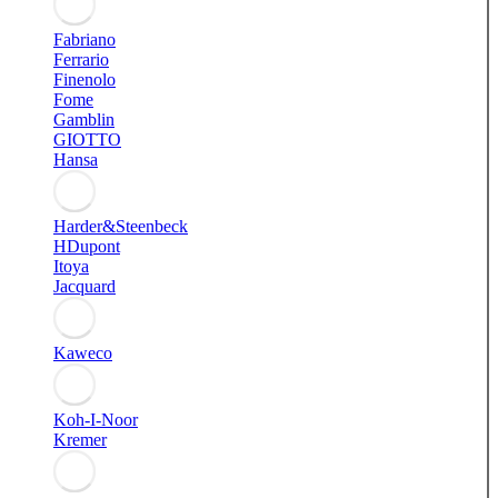
Fabriano
Ferrario
Finenolo
Fome
Gamblin
GIOTTO
Hansa
Harder&Steenbeck
HDupont
Itoya
Jacquard
Kaweco
Koh-I-Noor
Kremer