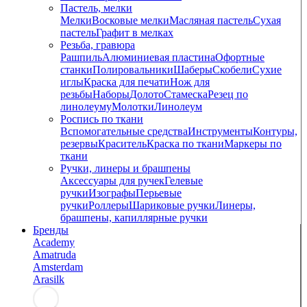
Пастель, мелки
Мелки
Восковые мелки
Масляная пастель
Сухая
пастель
Графит в мелках
Резьба, гравюра
Рашпиль
Алюминиевая пластина
Офортные
станки
Полировальники
Шаберы
Скобели
Сухие
иглы
Краска для печати
Нож для
резьбы
Наборы
Долото
Стамеска
Резец по
линолеуму
Молотки
Линолеум
Роспись по ткани
Вспомогательные средства
Инструменты
Контуры,
резервы
Краситель
Краска по ткани
Маркеры по
ткани
Ручки, линеры и брашпены
Аксессуары для ручек
Гелевые
ручки
Изографы
Перьевые
ручки
Роллеры
Шариковые ручки
Линеры,
брашпены, капиллярные ручки
Бренды
Academy
Amatruda
Amsterdam
Arasilk