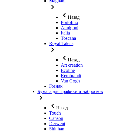
Magnani
Назад
Portofino
Annigoni
Italia
Toscana
Royal Talens
Назад
Art creation
Ecoline
Rembrandt
Van Gogh
Гознак
Бумага для графики и набросков
Назад
Touch
Canson
Derwent
Shinhan