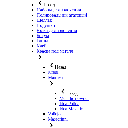
Назад
Наборы для золочения
Полировальник агатовый
Шеллак
Подушки
Ножи для золочения
Битум
Глина
Клей
Краска под металл
Назад
Kreul
Maimeri
Назад
Metallic powder
Idea Patina
Idea Metallic
Vallejo
Masserinni