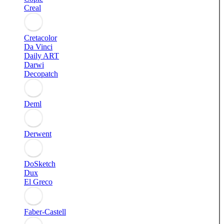
Creal
Cretacolor
Da Vinci
Daily ART
Darwi
Decopatch
Deml
Derwent
DoSketch
Dux
El Greco
Faber-Castell