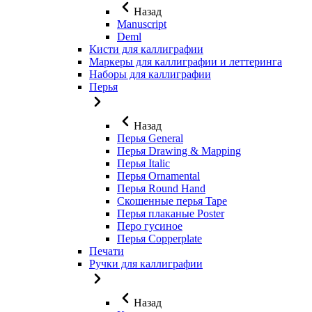
Назад
Manuscript
Deml
Кисти для каллиграфии
Маркеры для каллиграфии и леттеринга
Наборы для каллиграфии
Перья
Назад
Перья General
Перья Drawing & Mapping
Перья Italic
Перья Ornamental
Перья Round Hand
Скошенные перья Tape
Перья плаканые Poster
Перо гусиное
Перья Copperplate
Печати
Ручки для каллиграфии
Назад