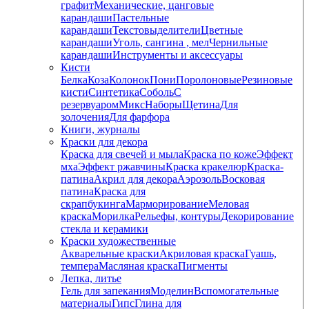
графит
Механические, цанговые
карандаши
Пастельные
карандаши
Текстовыделители
Цветные
карандаши
Уголь, сангина , мел
Чернильные
карандаши
Инструменты и аксессуары
Кисти
Белка
Коза
Колонок
Пони
Поролоновые
Резиновые
кисти
Синтетика
Соболь
С
резервуаром
Микс
Наборы
Щетина
Для
золочения
Для фарфора
Книги, журналы
Краски для декора
Краска для свечей и мыла
Краска по коже
Эффект
мха
Эффект ржавчины
Краска кракелюр
Краска-
патина
Акрил для декора
Аэрозоль
Восковая
патина
Краска для
скрапбукинга
Марморирование
Меловая
краска
Морилка
Рельефы, контуры
Декорирование
стекла и керамики
Краски художественные
Акварельные краски
Акриловая краска
Гуашь,
темпера
Масляная краска
Пигменты
Лепка, литье
Гель для запекания
Моделин
Вспомогательные
материалы
Гипс
Глина для