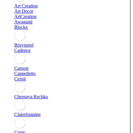
Art Creation
Art Decor
ArtCreation
Awagami
Blockx
Bruynzeel
Cadence
Canson
Cappelletto
Cernit
Chernaya Rechka
Clairefontaine
Copic