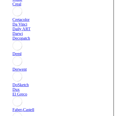
Creal
Cretacolor
Da Vinci
Daily ART
Darwi
Decopatch
Deml
Derwent
DoSketch
Dux
El Greco
Faber-Castell