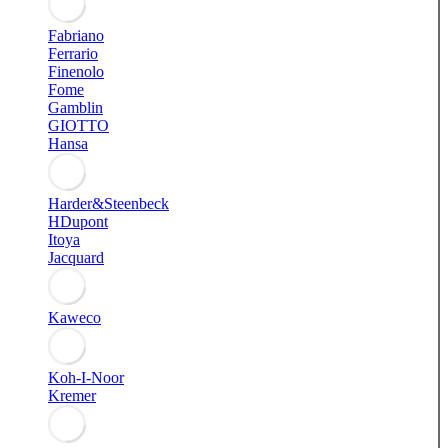
Fabriano
Ferrario
Finenolo
Fome
Gamblin
GIOTTO
Hansa
Harder&Steenbeck
HDupont
Itoya
Jacquard
Kaweco
Koh-I-Noor
Kremer