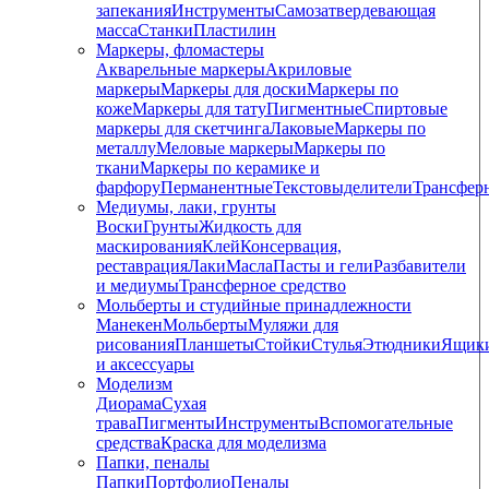
запекания
Инструменты
Самозатвердевающая
масса
Станки
Пластилин
Маркеры, фломастеры
Акварельные маркеры
Акриловые
маркеры
Маркеры для доски
Маркеры по
коже
Маркеры для тату
Пигментные
Cпиртовые
маркеры для скетчинга
Лаковые
Маркеры по
металлу
Меловые маркеры
Маркеры по
ткани
Маркеры по керамике и
фарфору
Перманентные
Текстовыделители
Трансфер
Медиумы, лаки, грунты
Воски
Грунты
Жидкость для
маскирования
Клей
Консервация,
реставрация
Лаки
Масла
Пасты и гели
Разбавители
и медиумы
Трансферное средство
Мольберты и студийные принадлежности
Манекен
Мольберты
Муляжи для
рисования
Планшеты
Стойки
Стулья
Этюдники
Ящик
и аксессуары
Моделизм
Диорама
Сухая
трава
Пигменты
Инструменты
Вспомогательные
средства
Краска для моделизма
Папки, пеналы
Папки
Портфолио
Пеналы