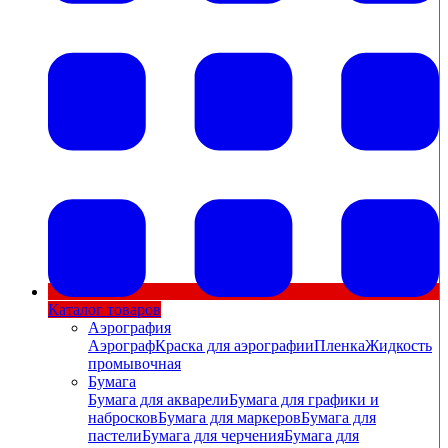
Каталог товаров
Аэрография
Аэрограф
Краска для аэрографии
Пленка
Жидкость
промывочная
Бумага
Бумага для акварели
Бумага для графики и
набросков
Бумага для маркеров
Бумага для
пастели
Бумага для черчения
Бумага для