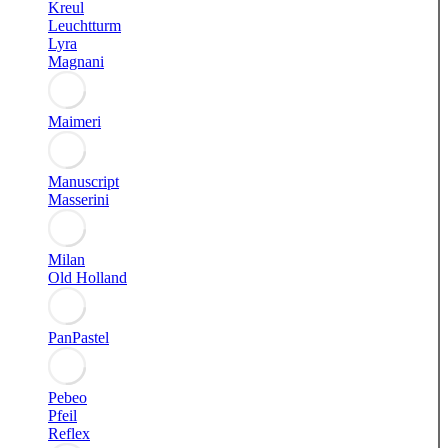
Kreul
Leuchtturm
Lyra
Magnani
Maimeri
Manuscript
Masserini
Milan
Old Holland
PanPastel
Pebeo
Pfeil
Reflex