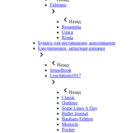
Fabriano
Назад
Rosaspina
Unica
Roma
Бумага для реставрации, консервации
Ежедневники, записные книжки
Назад
SenseBook
Leuchtturm1917
Назад
Classic
Outlines
Some Lines A Day
Bullet Journal
Bauhaus Edition
Monocle
Pocket