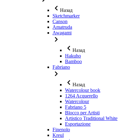
Назад
Sketchmarker
Canson
Amatruda
Awagami
Назад
Hakuho
Bamboo
Fabriano
Назад
Watercolour book
1264 Acquerello
Watercolour
Fabriano 5
Blocco per Artisti
Artistico Traditional White
Esportazione
Finenolo
Kreul