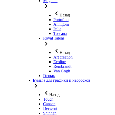
Magnani
Назад
Portofino
Annigoni
Italia
Toscana
Royal Talens
Назад
Art creation
Ecoline
Rembrandt
Van Gogh
Гознак
Бумага для графики и набросков
Назад
Touch
Canson
Derwent
Shinhan