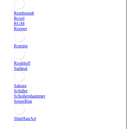
Rembrandt
Rexel
RGM
Roeper
Rotring
Roubloff
Sadipal
Sakura
Schiller
Schollershammer
SenseBag
ShinHanArt