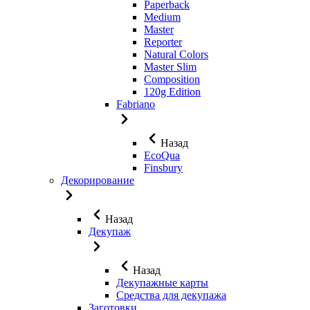
Paperback
Medium
Master
Reporter
Natural Colors
Master Slim
Composition
120g Edition
Fabriano
Назад
EcoQua
Finsbury
Декорирование
Назад
Декупаж
Назад
Декупажные карты
Средства для декупажа
Заготовки