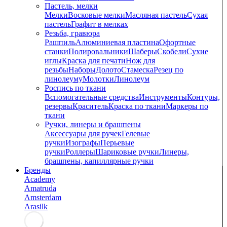
Пастель, мелки
Мелки
Восковые мелки
Масляная пастель
Сухая
пастель
Графит в мелках
Резьба, гравюра
Рашпиль
Алюминиевая пластина
Офортные
станки
Полировальники
Шаберы
Скобели
Сухие
иглы
Краска для печати
Нож для
резьбы
Наборы
Долото
Стамеска
Резец по
линолеуму
Молотки
Линолеум
Роспись по ткани
Вспомогательные средства
Инструменты
Контуры,
резервы
Краситель
Краска по ткани
Маркеры по
ткани
Ручки, линеры и брашпены
Аксессуары для ручек
Гелевые
ручки
Изографы
Перьевые
ручки
Роллеры
Шариковые ручки
Линеры,
брашпены, капиллярные ручки
Бренды
Academy
Amatruda
Amsterdam
Arasilk