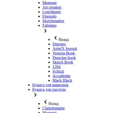
Magnani
Art creation
Leuchtturm
Finenolo
Sketchmarker
Fabriano
Назад
Disegno
Artist'S Journal
Venezia Book
Drawing book
Sketch Book
1264
Schizzi
Accademia
Black Black
Бумага для маркеров
Бумага для пастели
Назад
Clairefontaine
Magnani