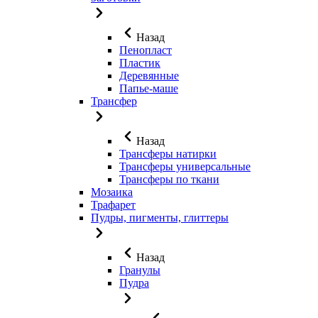
Назад
Пенопласт
Пластик
Деревянные
Папье-маше
Трансфер
Назад
Трансферы натирки
Трансферы универсальные
Трансферы по ткани
Мозаика
Трафарет
Пудры, пигменты, глиттеры
Назад
Гранулы
Пудра