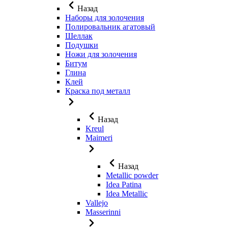
Назад
Наборы для золочения
Полировальник агатовый
Шеллак
Подушки
Ножи для золочения
Битум
Глина
Клей
Краска под металл
Назад
Kreul
Maimeri
Назад
Metallic powder
Idea Patina
Idea Metallic
Vallejo
Masserinni