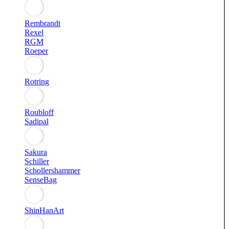
Rembrandt
Rexel
RGM
Roeper
Rotring
Roubloff
Sadipal
Sakura
Schiller
Schollershammer
SenseBag
ShinHanArt