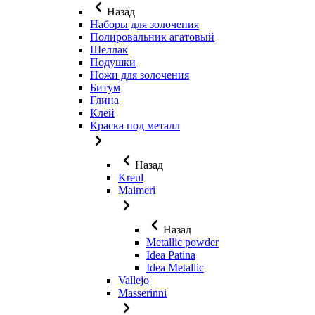
Назад
Наборы для золочения
Полировальник агатовый
Шеллак
Подушки
Ножи для золочения
Битум
Глина
Клей
Краска под металл
Назад
Kreul
Maimeri
Назад
Metallic powder
Idea Patina
Idea Metallic
Vallejo
Masserinni