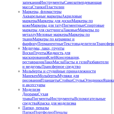
запекания
Инструменты
Самозатвердевающая
масса
Станки
Пластилин
Маркеры, фломастеры
Акварельные маркеры
Акриловые
маркеры
Маркеры для доски
Маркеры по
коже
Маркеры для тату
Пигментные
Cпиртовые
маркеры для скетчинга
Лаковые
Маркеры по
металлу
Меловые маркеры
Маркеры по
ткани
Маркеры по керамике и
фарфору
Перманентные
Текстовыделители
Трансфер
Медиумы, лаки, грунты
Воски
Грунты
Жидкость для
маскирования
Клей
Консервация,
реставрация
Лаки
Масла
Пасты и гели
Разбавители
и медиумы
Трансферное средство
Мольберты и студийные принадлежности
Манекен
Мольберты
Муляжи для
рисования
Планшеты
Стойки
Стулья
Этюдники
Ящик
и аксессуары
Моделизм
Диорама
Сухая
трава
Пигменты
Инструменты
Вспомогательные
средства
Краска для моделизма
Папки, пеналы
Папки
Портфолио
Пеналы