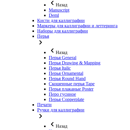
Назад
Manuscript
Deml
Кисти для каллиграфии
Маркеры для каллиграфии и леттеринга
Наборы для каллиграфии
Перья
Назад
Перья General
Перья Drawing & Mapping
Перья Italic
Перья Ornamental
Перья Round Hand
Скошенные перья Tape
Перья плаканые Poster
Перо гусиное
Перья Copperplate
Печати
Ручки для каллиграфии
Назад