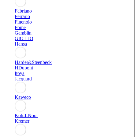
Fabriano
Ferrario
Finenolo
Fome
Gamblin
GIOTTO
Hansa
Harder&Steenbeck
HDupont
Itoya
Jacquard
Kaweco
Koh-I-Noor
Kremer