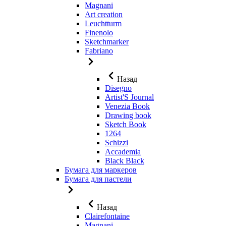
Magnani
Art creation
Leuchtturm
Finenolo
Sketchmarker
Fabriano
Назад
Disegno
Artist'S Journal
Venezia Book
Drawing book
Sketch Book
1264
Schizzi
Accademia
Black Black
Бумага для маркеров
Бумага для пастели
Назад
Clairefontaine
Magnani