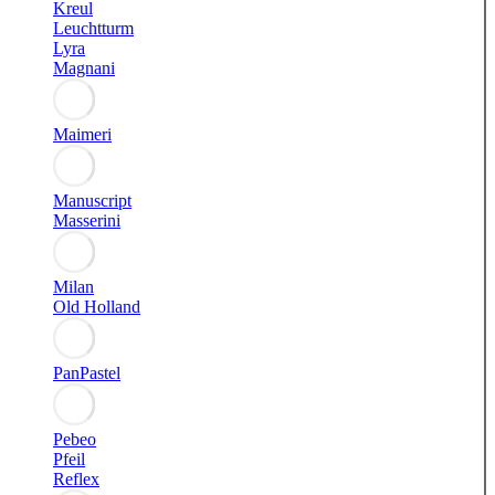
Kreul
Leuchtturm
Lyra
Magnani
Maimeri
Manuscript
Masserini
Milan
Old Holland
PanPastel
Pebeo
Pfeil
Reflex