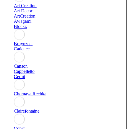
Art Creation
Art Decor
ArtCreation
Awagami
Blockx
Bruynzeel
Cadence
Canson
Cappelletto
Cernit
Chernaya Rechka
Clairefontaine
Copic