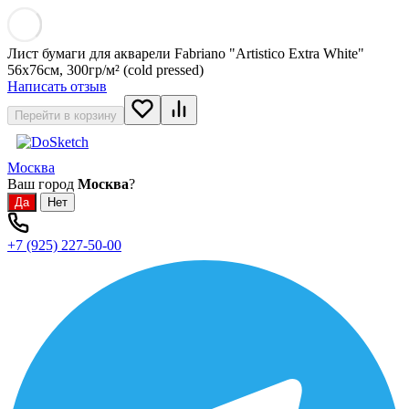
Лист бумаги для акварели Fabriano "Artistico Extra White"
56x76см, 300гр/м² (сold pressed)
Написать отзыв
Перейти в корзину
Москва
Ваш город
Москва
?
+7 (925) 227-50-00