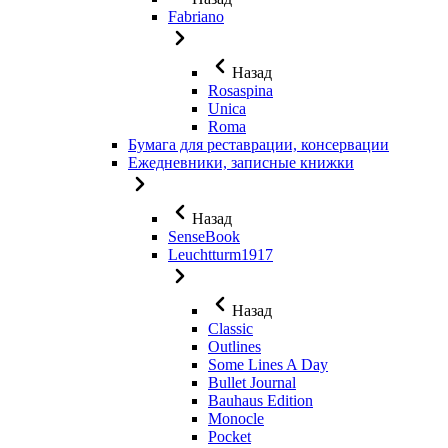
Fabriano
Назад
Rosaspina
Unica
Roma
Бумага для реставрации, консервации
Ежедневники, записные книжки
Назад
SenseBook
Leuchtturm1917
Назад
Classic
Outlines
Some Lines A Day
Bullet Journal
Bauhaus Edition
Monocle
Pocket