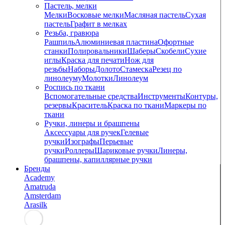
Пастель, мелки
Мелки
Восковые мелки
Масляная пастель
Сухая
пастель
Графит в мелках
Резьба, гравюра
Рашпиль
Алюминиевая пластина
Офортные
станки
Полировальники
Шаберы
Скобели
Сухие
иглы
Краска для печати
Нож для
резьбы
Наборы
Долото
Стамеска
Резец по
линолеуму
Молотки
Линолеум
Роспись по ткани
Вспомогательные средства
Инструменты
Контуры,
резервы
Краситель
Краска по ткани
Маркеры по
ткани
Ручки, линеры и брашпены
Аксессуары для ручек
Гелевые
ручки
Изографы
Перьевые
ручки
Роллеры
Шариковые ручки
Линеры,
брашпены, капиллярные ручки
Бренды
Academy
Amatruda
Amsterdam
Arasilk