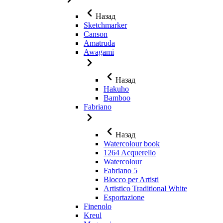
Назад
Sketchmarker
Canson
Amatruda
Awagami
Назад
Hakuho
Bamboo
Fabriano
Назад
Watercolour book
1264 Acquerello
Watercolour
Fabriano 5
Blocco per Artisti
Artistico Traditional White
Esportazione
Finenolo
Kreul