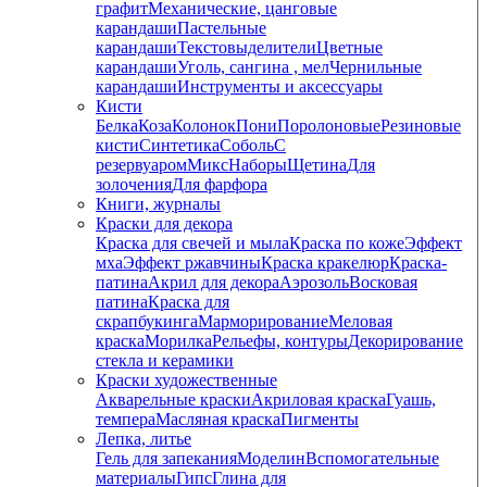
графит
Механические, цанговые
карандаши
Пастельные
карандаши
Текстовыделители
Цветные
карандаши
Уголь, сангина , мел
Чернильные
карандаши
Инструменты и аксессуары
Кисти
Белка
Коза
Колонок
Пони
Поролоновые
Резиновые
кисти
Синтетика
Соболь
С
резервуаром
Микс
Наборы
Щетина
Для
золочения
Для фарфора
Книги, журналы
Краски для декора
Краска для свечей и мыла
Краска по коже
Эффект
мха
Эффект ржавчины
Краска кракелюр
Краска-
патина
Акрил для декора
Аэрозоль
Восковая
патина
Краска для
скрапбукинга
Марморирование
Меловая
краска
Морилка
Рельефы, контуры
Декорирование
стекла и керамики
Краски художественные
Акварельные краски
Акриловая краска
Гуашь,
темпера
Масляная краска
Пигменты
Лепка, литье
Гель для запекания
Моделин
Вспомогательные
материалы
Гипс
Глина для