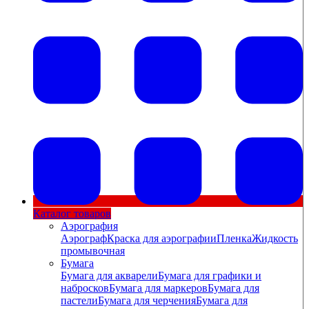
Каталог товаров
Аэрография
Аэрограф
Краска для аэрографии
Пленка
Жидкость
промывочная
Бумага
Бумага для акварели
Бумага для графики и
набросков
Бумага для маркеров
Бумага для
пастели
Бумага для черчения
Бумага для