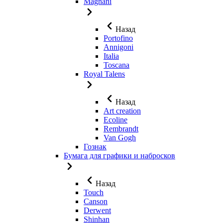
Magnani
Назад
Portofino
Annigoni
Italia
Toscana
Royal Talens
Назад
Art creation
Ecoline
Rembrandt
Van Gogh
Гознак
Бумага для графики и набросков
Назад
Touch
Canson
Derwent
Shinhan