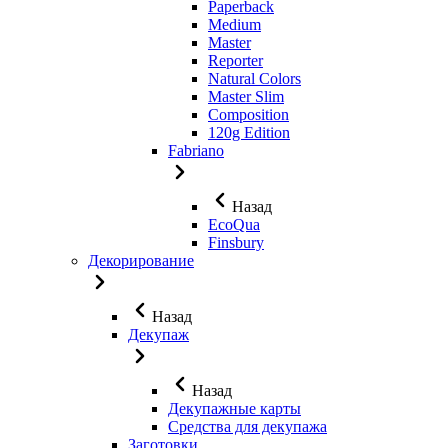
Paperback
Medium
Master
Reporter
Natural Colors
Master Slim
Composition
120g Edition
Fabriano
Назад
EcoQua
Finsbury
Декорирование
Назад
Декупаж
Назад
Декупажные карты
Средства для декупажа
Заготовки