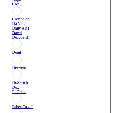
Creal
Cretacolor
Da Vinci
Daily ART
Darwi
Decopatch
Deml
Derwent
DoSketch
Dux
El Greco
Faber-Castell