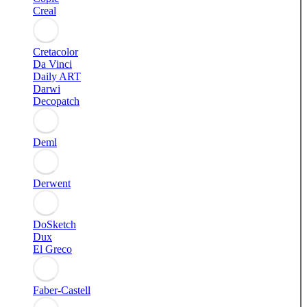
Creal
Cretacolor
Da Vinci
Daily ART
Darwi
Decopatch
Deml
Derwent
DoSketch
Dux
El Greco
Faber-Castell