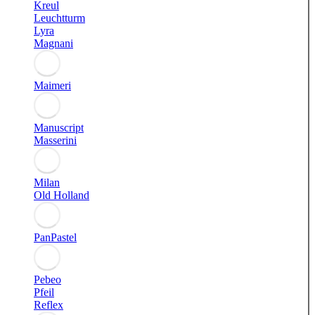
Kreul
Leuchtturm
Lyra
Magnani
Maimeri
Manuscript
Masserini
Milan
Old Holland
PanPastel
Pebeo
Pfeil
Reflex