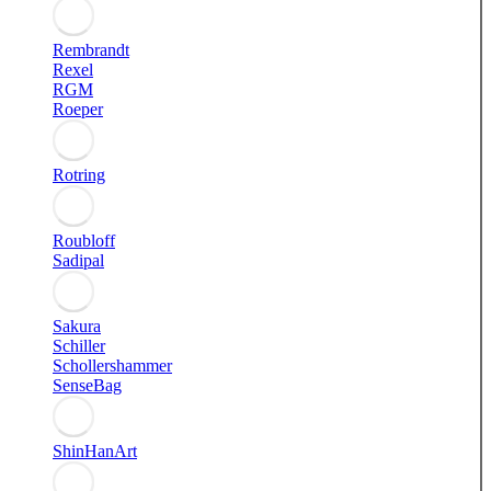
Rembrandt
Rexel
RGM
Roeper
Rotring
Roubloff
Sadipal
Sakura
Schiller
Schollershammer
SenseBag
ShinHanArt