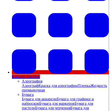
Каталог товаров
Аэрография
Аэрограф
Краска для аэрографии
Пленка
Жидкость
промывочная
Бумага
Бумага для акварели
Бумага для графики и
набросков
Бумага для маркеров
Бумага для
пастели
Бумага для черчения
Бумага для