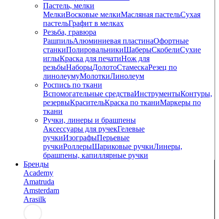
Пастель, мелки
Мелки
Восковые мелки
Масляная пастель
Сухая
пастель
Графит в мелках
Резьба, гравюра
Рашпиль
Алюминиевая пластина
Офортные
станки
Полировальники
Шаберы
Скобели
Сухие
иглы
Краска для печати
Нож для
резьбы
Наборы
Долото
Стамеска
Резец по
линолеуму
Молотки
Линолеум
Роспись по ткани
Вспомогательные средства
Инструменты
Контуры,
резервы
Краситель
Краска по ткани
Маркеры по
ткани
Ручки, линеры и брашпены
Аксессуары для ручек
Гелевые
ручки
Изографы
Перьевые
ручки
Роллеры
Шариковые ручки
Линеры,
брашпены, капиллярные ручки
Бренды
Academy
Amatruda
Amsterdam
Arasilk