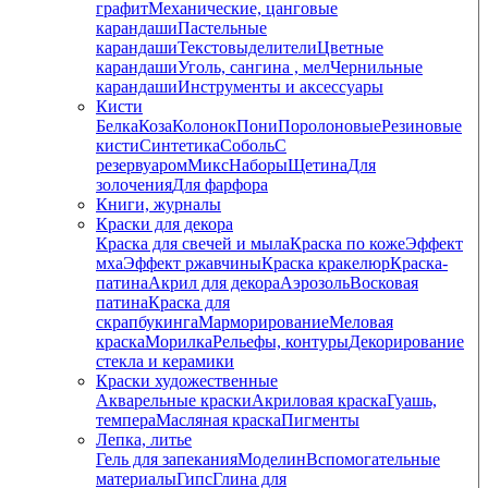
графит
Механические, цанговые
карандаши
Пастельные
карандаши
Текстовыделители
Цветные
карандаши
Уголь, сангина , мел
Чернильные
карандаши
Инструменты и аксессуары
Кисти
Белка
Коза
Колонок
Пони
Поролоновые
Резиновые
кисти
Синтетика
Соболь
С
резервуаром
Микс
Наборы
Щетина
Для
золочения
Для фарфора
Книги, журналы
Краски для декора
Краска для свечей и мыла
Краска по коже
Эффект
мха
Эффект ржавчины
Краска кракелюр
Краска-
патина
Акрил для декора
Аэрозоль
Восковая
патина
Краска для
скрапбукинга
Марморирование
Меловая
краска
Морилка
Рельефы, контуры
Декорирование
стекла и керамики
Краски художественные
Акварельные краски
Акриловая краска
Гуашь,
темпера
Масляная краска
Пигменты
Лепка, литье
Гель для запекания
Моделин
Вспомогательные
материалы
Гипс
Глина для