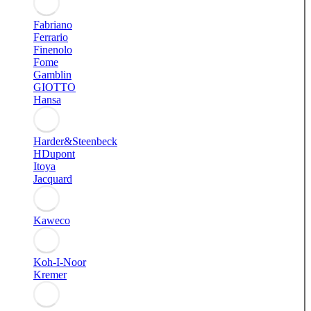
Fabriano
Ferrario
Finenolo
Fome
Gamblin
GIOTTO
Hansa
Harder&Steenbeck
HDupont
Itoya
Jacquard
Kaweco
Koh-I-Noor
Kremer