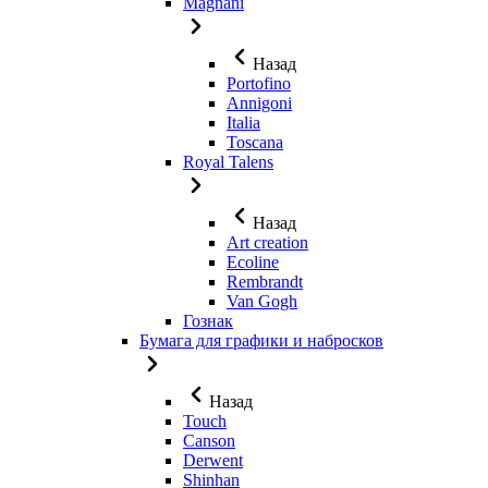
Magnani
Назад
Portofino
Annigoni
Italia
Toscana
Royal Talens
Назад
Art creation
Ecoline
Rembrandt
Van Gogh
Гознак
Бумага для графики и набросков
Назад
Touch
Canson
Derwent
Shinhan