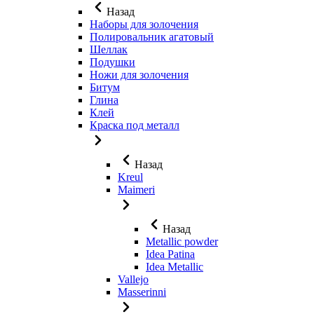
Назад
Наборы для золочения
Полировальник агатовый
Шеллак
Подушки
Ножи для золочения
Битум
Глина
Клей
Краска под металл
Назад
Kreul
Maimeri
Назад
Metallic powder
Idea Patina
Idea Metallic
Vallejo
Masserinni