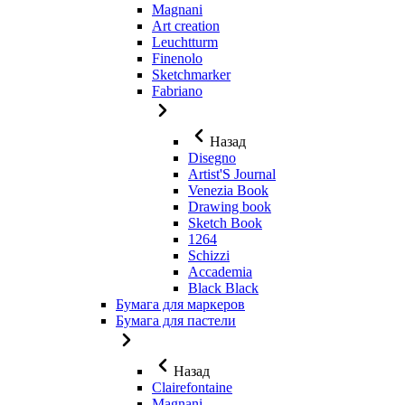
Magnani
Art creation
Leuchtturm
Finenolo
Sketchmarker
Fabriano
Назад
Disegno
Artist'S Journal
Venezia Book
Drawing book
Sketch Book
1264
Schizzi
Accademia
Black Black
Бумага для маркеров
Бумага для пастели
Назад
Clairefontaine
Magnani