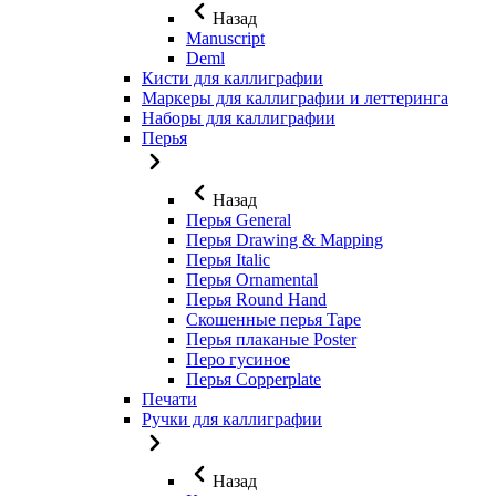
Назад
Manuscript
Deml
Кисти для каллиграфии
Маркеры для каллиграфии и леттеринга
Наборы для каллиграфии
Перья
Назад
Перья General
Перья Drawing & Mapping
Перья Italic
Перья Ornamental
Перья Round Hand
Скошенные перья Tape
Перья плаканые Poster
Перо гусиное
Перья Copperplate
Печати
Ручки для каллиграфии
Назад