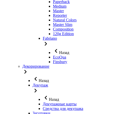
Paperback
Medium
Master
Reporter
Natural Colors
Master Slim
Composition
120g Edition
Fabriano
Назад
EcoQua
Finsbury
Декорирование
Назад
Декупаж
Назад
Декупажные карты
Средства для декупажа
Заготовки