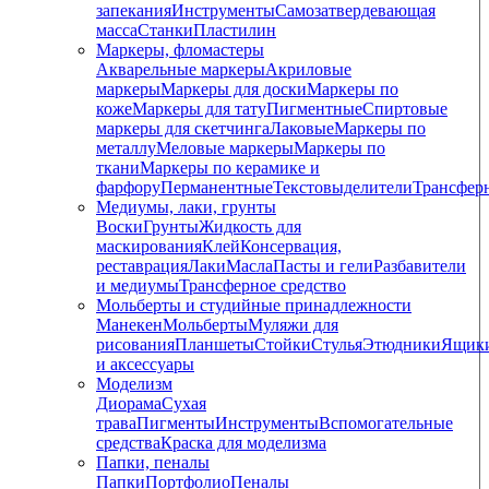
запекания
Инструменты
Самозатвердевающая
масса
Станки
Пластилин
Маркеры, фломастеры
Акварельные маркеры
Акриловые
маркеры
Маркеры для доски
Маркеры по
коже
Маркеры для тату
Пигментные
Cпиртовые
маркеры для скетчинга
Лаковые
Маркеры по
металлу
Меловые маркеры
Маркеры по
ткани
Маркеры по керамике и
фарфору
Перманентные
Текстовыделители
Трансфер
Медиумы, лаки, грунты
Воски
Грунты
Жидкость для
маскирования
Клей
Консервация,
реставрация
Лаки
Масла
Пасты и гели
Разбавители
и медиумы
Трансферное средство
Мольберты и студийные принадлежности
Манекен
Мольберты
Муляжи для
рисования
Планшеты
Стойки
Стулья
Этюдники
Ящик
и аксессуары
Моделизм
Диорама
Сухая
трава
Пигменты
Инструменты
Вспомогательные
средства
Краска для моделизма
Папки, пеналы
Папки
Портфолио
Пеналы