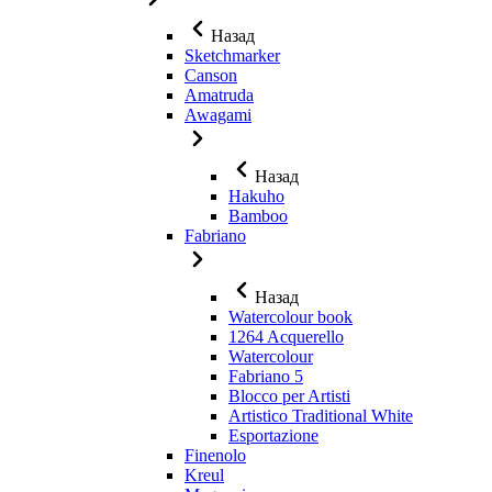
Назад
Sketchmarker
Canson
Amatruda
Awagami
Назад
Hakuho
Bamboo
Fabriano
Назад
Watercolour book
1264 Acquerello
Watercolour
Fabriano 5
Blocco per Artisti
Artistico Traditional White
Esportazione
Finenolo
Kreul