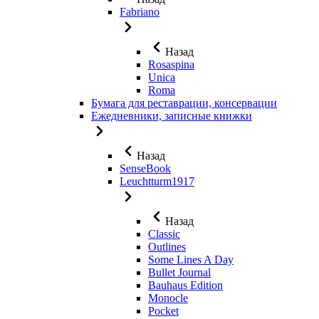
Fabriano
Назад
Rosaspina
Unica
Roma
Бумага для реставрации, консервации
Ежедневники, записные книжки
Назад
SenseBook
Leuchtturm1917
Назад
Classic
Outlines
Some Lines A Day
Bullet Journal
Bauhaus Edition
Monocle
Pocket