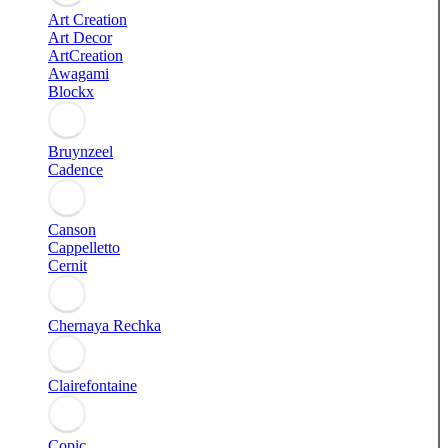
Art Creation
Art Decor
ArtCreation
Awagami
Blockx
Bruynzeel
Cadence
Canson
Cappelletto
Cernit
Chernaya Rechka
Clairefontaine
Copic