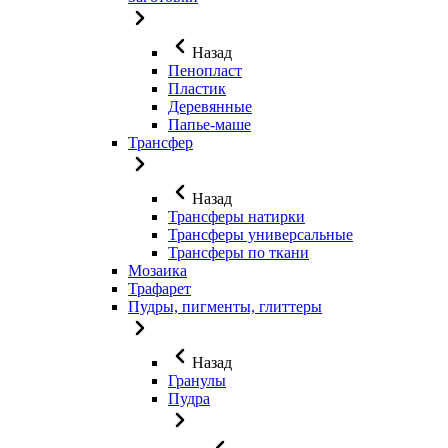
Назад
Пенопласт
Пластик
Деревянные
Папье-маше
Трансфер
Назад
Трансферы натирки
Трансферы универсальные
Трансферы по ткани
Мозаика
Трафарет
Пудры, пигменты, глиттеры
Назад
Гранулы
Пудра