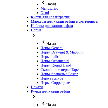
Назад
Manuscript
Deml
Кисти для каллиграфии
Маркеры для каллиграфии и леттеринга
Наборы для каллиграфии
Перья
Назад
Перья General
Перья Drawing & Mapping
Перья Italic
Перья Ornamental
Перья Round Hand
Скошенные перья Tape
Перья плаканые Poster
Перо гусиное
Перья Copperplate
Печати
Ручки для каллиграфии
Назад