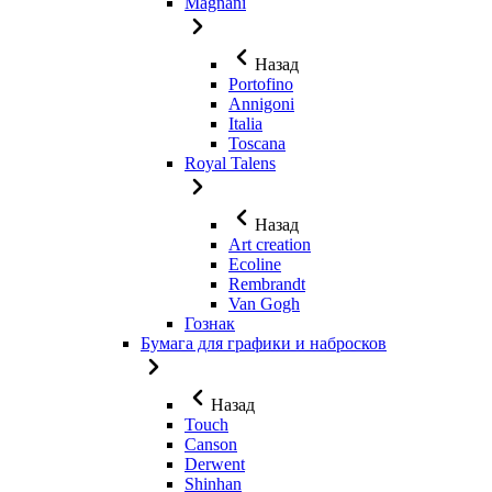
Magnani
Назад
Portofino
Annigoni
Italia
Toscana
Royal Talens
Назад
Art creation
Ecoline
Rembrandt
Van Gogh
Гознак
Бумага для графики и набросков
Назад
Touch
Canson
Derwent
Shinhan