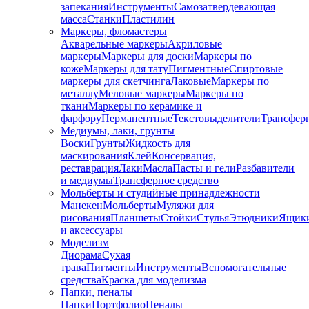
запекания
Инструменты
Самозатвердевающая
масса
Станки
Пластилин
Маркеры, фломастеры
Акварельные маркеры
Акриловые
маркеры
Маркеры для доски
Маркеры по
коже
Маркеры для тату
Пигментные
Cпиртовые
маркеры для скетчинга
Лаковые
Маркеры по
металлу
Меловые маркеры
Маркеры по
ткани
Маркеры по керамике и
фарфору
Перманентные
Текстовыделители
Трансфер
Медиумы, лаки, грунты
Воски
Грунты
Жидкость для
маскирования
Клей
Консервация,
реставрация
Лаки
Масла
Пасты и гели
Разбавители
и медиумы
Трансферное средство
Мольберты и студийные принадлежности
Манекен
Мольберты
Муляжи для
рисования
Планшеты
Стойки
Стулья
Этюдники
Ящик
и аксессуары
Моделизм
Диорама
Сухая
трава
Пигменты
Инструменты
Вспомогательные
средства
Краска для моделизма
Папки, пеналы
Папки
Портфолио
Пеналы