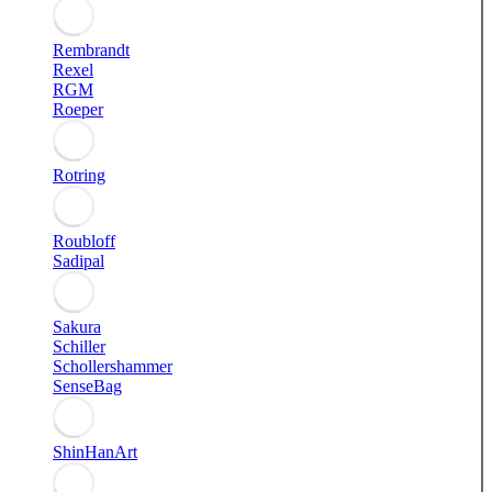
Rembrandt
Rexel
RGM
Roeper
Rotring
Roubloff
Sadipal
Sakura
Schiller
Schollershammer
SenseBag
ShinHanArt