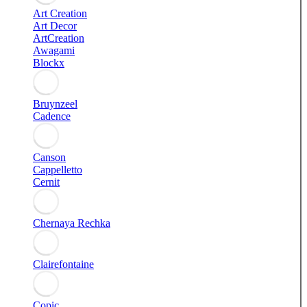
Art Creation
Art Decor
ArtCreation
Awagami
Blockx
Bruynzeel
Cadence
Canson
Cappelletto
Cernit
Chernaya Rechka
Clairefontaine
Copic