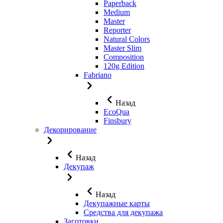
Paperback
Medium
Master
Reporter
Natural Colors
Master Slim
Composition
120g Edition
Fabriano
Назад
EcoQua
Finsbury
Декорирование
Назад
Декупаж
Назад
Декупажные карты
Средства для декупажа
Заготовки