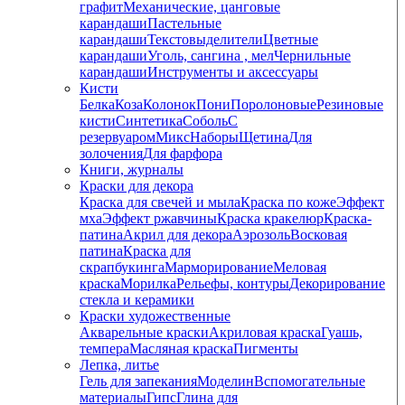
графит
Механические, цанговые
карандаши
Пастельные
карандаши
Текстовыделители
Цветные
карандаши
Уголь, сангина , мел
Чернильные
карандаши
Инструменты и аксессуары
Кисти
Белка
Коза
Колонок
Пони
Поролоновые
Резиновые
кисти
Синтетика
Соболь
С
резервуаром
Микс
Наборы
Щетина
Для
золочения
Для фарфора
Книги, журналы
Краски для декора
Краска для свечей и мыла
Краска по коже
Эффект
мха
Эффект ржавчины
Краска кракелюр
Краска-
патина
Акрил для декора
Аэрозоль
Восковая
патина
Краска для
скрапбукинга
Марморирование
Меловая
краска
Морилка
Рельефы, контуры
Декорирование
стекла и керамики
Краски художественные
Акварельные краски
Акриловая краска
Гуашь,
темпера
Масляная краска
Пигменты
Лепка, литье
Гель для запекания
Моделин
Вспомогательные
материалы
Гипс
Глина для