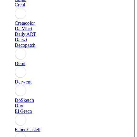
Creal
Cretacolor
Da Vinci
Daily ART
Darwi
Decopatch
Deml
Derwent
DoSketch
Dux
El Greco
Faber-Castell