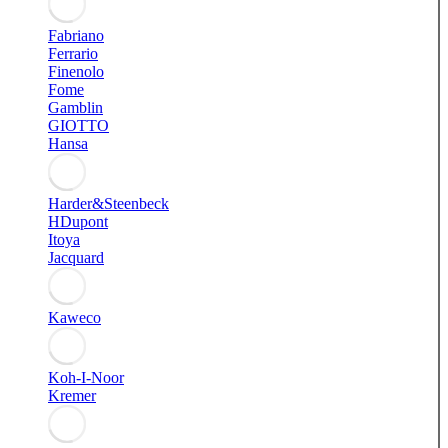
Fabriano
Ferrario
Finenolo
Fome
Gamblin
GIOTTO
Hansa
Harder&Steenbeck
HDupont
Itoya
Jacquard
Kaweco
Koh-I-Noor
Kremer