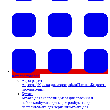
Каталог товаров
Аэрография
Аэрограф
Краска для аэрографии
Пленка
Жидкость
промывочная
Бумага
Бумага для акварели
Бумага для графики и
набросков
Бумага для маркеров
Бумага для
пастели
Бумага для черчения
Бумага для