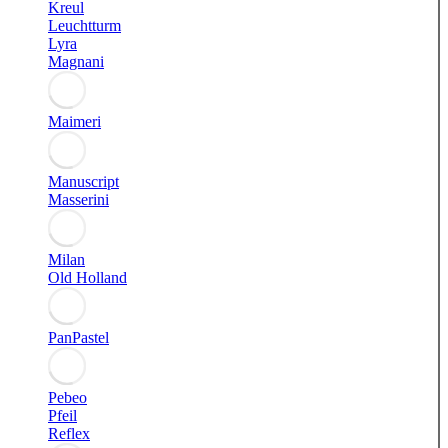
Kreul
Leuchtturm
Lyra
Magnani
Maimeri
Manuscript
Masserini
Milan
Old Holland
PanPastel
Pebeo
Pfeil
Reflex