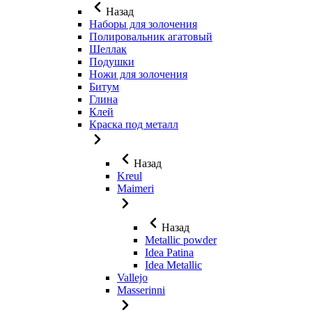
Назад
Наборы для золочения
Полировальник агатовый
Шеллак
Подушки
Ножи для золочения
Битум
Глина
Клей
Краска под металл
Назад
Kreul
Maimeri
Назад
Metallic powder
Idea Patina
Idea Metallic
Vallejo
Masserinni