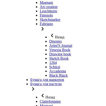
Magnani
Art creation
Leuchtturm
Finenolo
Sketchmarker
Fabriano
Назад
Disegno
Artist'S Journal
Venezia Book
Drawing book
Sketch Book
1264
Schizzi
Accademia
Black Black
Бумага для маркеров
Бумага для пастели
Назад
Clairefontaine
Magnani