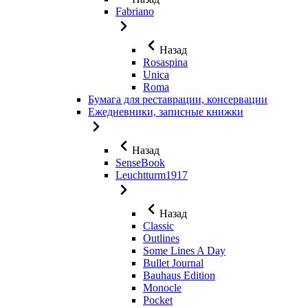
Fabriano
Назад
Rosaspina
Unica
Roma
Бумага для реставрации, консервации
Ежедневники, записные книжки
Назад
SenseBook
Leuchtturm1917
Назад
Classic
Outlines
Some Lines A Day
Bullet Journal
Bauhaus Edition
Monocle
Pocket