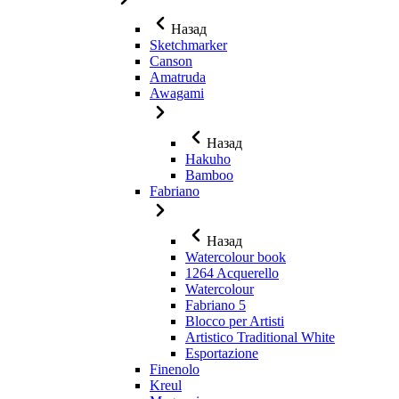
Назад
Sketchmarker
Canson
Amatruda
Awagami
Назад
Hakuho
Bamboo
Fabriano
Назад
Watercolour book
1264 Acquerello
Watercolour
Fabriano 5
Blocco per Artisti
Artistico Traditional White
Esportazione
Finenolo
Kreul