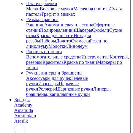
Пастель, мелки
Мелки
Восковые мелки
Масляная пастель
Сухая
пастель
Графит в мелках
Резьба, гравюра
Рашпиль
Алюминиевая пластина
Офортные
станки
Полировальники
Шаберы
Скобели
Сухие
иглы
Краска для печати
Нож для
резьбы
Наборы
Долото
Стамеска
Резец по
линолеуму
Молотки
Линолеум
Роспись по ткани
Вспомогательные средства
Инструменты
Контуры,
резервы
Краситель
Краска по ткани
Маркеры по
ткани
Ручки, линеры и брашпены
Аксессуары для ручек
Гелевые
ручки
Изографы
Перьевые
ручки
Роллеры
Шариковые ручки
Линеры,
брашпены, капиллярные ручки
Бренды
Academy
Amatruda
Amsterdam
Arasilk