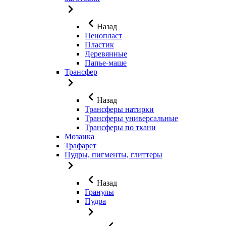
Назад
Пенопласт
Пластик
Деревянные
Папье-маше
Трансфер
Назад
Трансферы натирки
Трансферы универсальные
Трансферы по ткани
Мозаика
Трафарет
Пудры, пигменты, глиттеры
Назад
Гранулы
Пудра