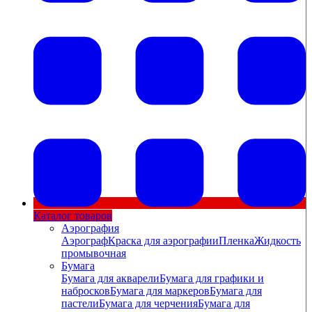
Каталог товаров
Аэрография
Аэрограф
Краска для аэрографии
Пленка
Жидкость
промывочная
Бумага
Бумага для акварели
Бумага для графики и
набросков
Бумага для маркеров
Бумага для
пастели
Бумага для черчения
Бумага для