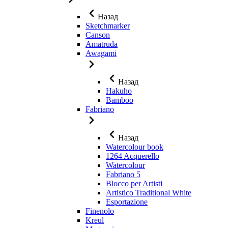
Назад
Sketchmarker
Canson
Amatruda
Awagami
Назад
Hakuho
Bamboo
Fabriano
Назад
Watercolour book
1264 Acquerello
Watercolour
Fabriano 5
Blocco per Artisti
Artistico Traditional White
Esportazione
Finenolo
Kreul