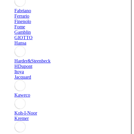
Fabriano
Ferrario
Finenolo
Fome
Gamblin
GIOTTO
Hansa
Harder&Steenbeck
HDupont
Itoya
Jacquard
Kaweco
Koh-I-Noor
Kremer