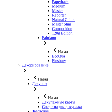
Paperback
Medium
Master
Reporter
Natural Colors
Master Slim
Composition
120g Edition
Fabriano
Назад
EcoQua
Finsbury
Декорирование
Назад
Декупаж
Назад
Декупажные карты
Средства для декупажа
Заготовки