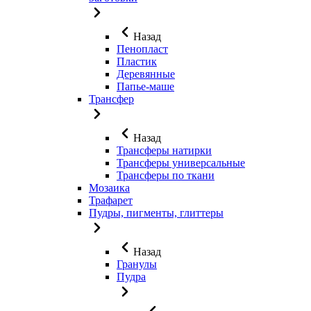
Назад
Пенопласт
Пластик
Деревянные
Папье-маше
Трансфер
Назад
Трансферы натирки
Трансферы универсальные
Трансферы по ткани
Мозаика
Трафарет
Пудры, пигменты, глиттеры
Назад
Гранулы
Пудра