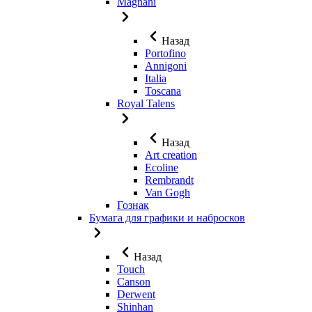
Magnani
Назад
Portofino
Annigoni
Italia
Toscana
Royal Talens
Назад
Art creation
Ecoline
Rembrandt
Van Gogh
Гознак
Бумага для графики и набросков
Назад
Touch
Canson
Derwent
Shinhan