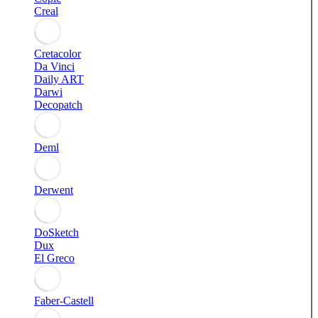
Creal
Cretacolor
Da Vinci
Daily ART
Darwi
Decopatch
Deml
Derwent
DoSketch
Dux
El Greco
Faber-Castell