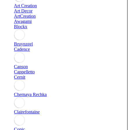
Art Creation
Art Decor
ArtCreation
Awagami
Blockx
Bruynzeel
Cadence
Canson
Cappelletto
Cernit
Chernaya Rechka
Clairefontaine
Copic