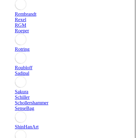
Rembrandt
Rexel
RGM
Roeper
Rotring
Roubloff
Sadipal
Sakura
Schiller
Schollershammer
SenseBag
ShinHanArt