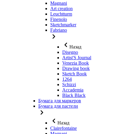
Magnani
Art creation
Leuchtturm
Finenolo
Sketchmarker
Fabriano
Назад
Disegno
Artist'S Journal
Venezia Book
Drawing book
Sketch Book
1264
Schizzi
Accademia
Black Black
Бумага для маркеров
Бумага для пастели
Назад
Clairefontaine
Magnani