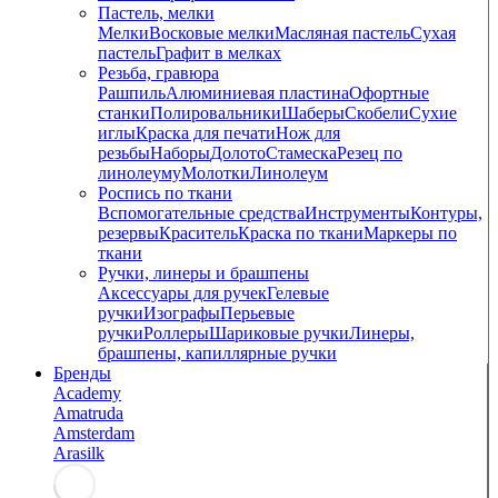
Пастель, мелки
Мелки
Восковые мелки
Масляная пастель
Сухая
пастель
Графит в мелках
Резьба, гравюра
Рашпиль
Алюминиевая пластина
Офортные
станки
Полировальники
Шаберы
Скобели
Сухие
иглы
Краска для печати
Нож для
резьбы
Наборы
Долото
Стамеска
Резец по
линолеуму
Молотки
Линолеум
Роспись по ткани
Вспомогательные средства
Инструменты
Контуры,
резервы
Краситель
Краска по ткани
Маркеры по
ткани
Ручки, линеры и брашпены
Аксессуары для ручек
Гелевые
ручки
Изографы
Перьевые
ручки
Роллеры
Шариковые ручки
Линеры,
брашпены, капиллярные ручки
Бренды
Academy
Amatruda
Amsterdam
Arasilk