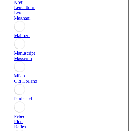
Kreul
Leuchtturm
Lyra
Magnani
Maimeri
Manuscript
Masserini
Milan
Old Holland
PanPastel
Pebeo
Pfeil
Reflex