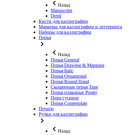
Назад
Manuscript
Deml
Кисти для каллиграфии
Маркеры для каллиграфии и леттеринга
Наборы для каллиграфии
Перья
Назад
Перья General
Перья Drawing & Mapping
Перья Italic
Перья Ornamental
Перья Round Hand
Скошенные перья Tape
Перья плаканые Poster
Перо гусиное
Перья Copperplate
Печати
Ручки для каллиграфии
Назад