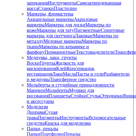
запекания
Инструменты
Самозатвердевающая
масса
Станки
Пластилин
Маркеры, фломастеры
Акварельные маркеры
Акриловые
маркеры
Маркеры для доски
Маркеры по
коже
Маркеры для тату
Пигментные
Cпиртовые
маркеры для скетчинга
Лаковые
Маркеры по
металлу
Меловые маркеры
Маркеры по
ткани
Маркеры по керамике и
фарфору
Перманентные
Текстовыделители
Трансфер
Медиумы, лаки, грунты
Воски
Грунты
Жидкость для
маскирования
Клей
Консервация,
реставрация
Лаки
Масла
Пасты и гели
Разбавители
и медиумы
Трансферное средство
Мольберты и студийные принадлежности
Манекен
Мольберты
Муляжи для
рисования
Планшеты
Стойки
Стулья
Этюдники
Ящик
и аксессуары
Моделизм
Диорама
Сухая
трава
Пигменты
Инструменты
Вспомогательные
средства
Краска для моделизма
Папки, пеналы
Папки
Портфолио
Пеналы