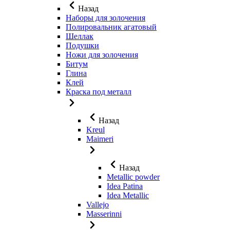
Назад
Наборы для золочения
Полировальник агатовый
Шеллак
Подушки
Ножи для золочения
Битум
Глина
Клей
Краска под металл
Назад
Kreul
Maimeri
Назад
Metallic powder
Idea Patina
Idea Metallic
Vallejo
Masserinni