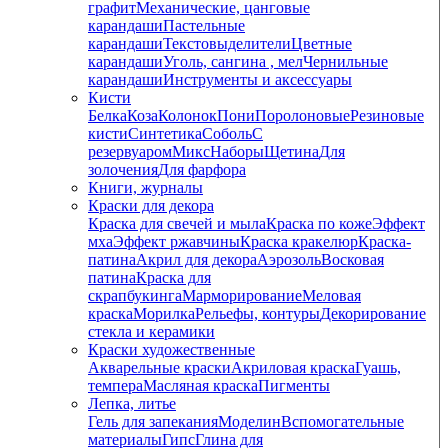
графит
Механические, цанговые
карандаши
Пастельные
карандаши
Текстовыделители
Цветные
карандаши
Уголь, сангина , мел
Чернильные
карандаши
Инструменты и аксессуары
Кисти
Белка
Коза
Колонок
Пони
Поролоновые
Резиновые
кисти
Синтетика
Соболь
С
резервуаром
Микс
Наборы
Щетина
Для
золочения
Для фарфора
Книги, журналы
Краски для декора
Краска для свечей и мыла
Краска по коже
Эффект
мха
Эффект ржавчины
Краска кракелюр
Краска-
патина
Акрил для декора
Аэрозоль
Восковая
патина
Краска для
скрапбукинга
Марморирование
Меловая
краска
Морилка
Рельефы, контуры
Декорирование
стекла и керамики
Краски художественные
Акварельные краски
Акриловая краска
Гуашь,
темпера
Масляная краска
Пигменты
Лепка, литье
Гель для запекания
Моделин
Вспомогательные
материалы
Гипс
Глина для