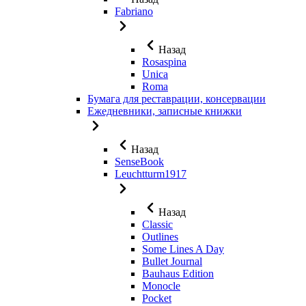
Fabriano
Назад
Rosaspina
Unica
Roma
Бумага для реставрации, консервации
Ежедневники, записные книжки
Назад
SenseBook
Leuchtturm1917
Назад
Classic
Outlines
Some Lines A Day
Bullet Journal
Bauhaus Edition
Monocle
Pocket