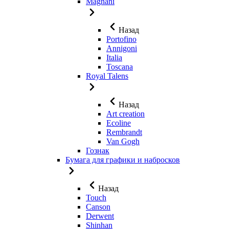
Magnani
Назад
Portofino
Annigoni
Italia
Toscana
Royal Talens
Назад
Art creation
Ecoline
Rembrandt
Van Gogh
Гознак
Бумага для графики и набросков
Назад
Touch
Canson
Derwent
Shinhan