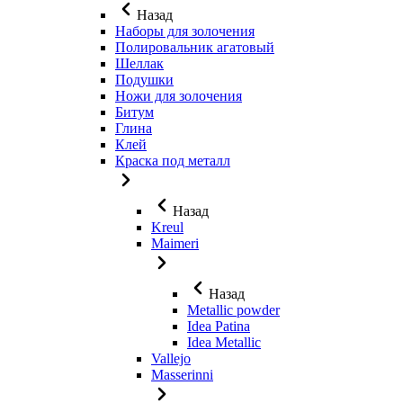
Назад
Наборы для золочения
Полировальник агатовый
Шеллак
Подушки
Ножи для золочения
Битум
Глина
Клей
Краска под металл
Назад
Kreul
Maimeri
Назад
Metallic powder
Idea Patina
Idea Metallic
Vallejo
Masserinni