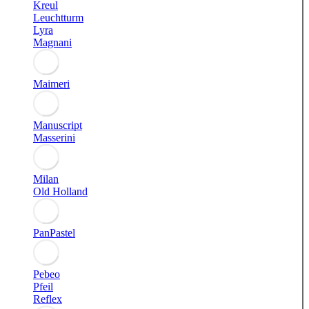
Kreul
Leuchtturm
Lyra
Magnani
Maimeri
Manuscript
Masserini
Milan
Old Holland
PanPastel
Pebeo
Pfeil
Reflex