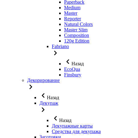
Paperback
Medium
Master
Reporter
Natural Colors
Master Slim
Composition
120g Edition
Fabriano
Назад
EcoQua
Finsbury
Декорирование
Назад
Декупаж
Назад
Декупажные карты
Средства для декупажа
Заготовки