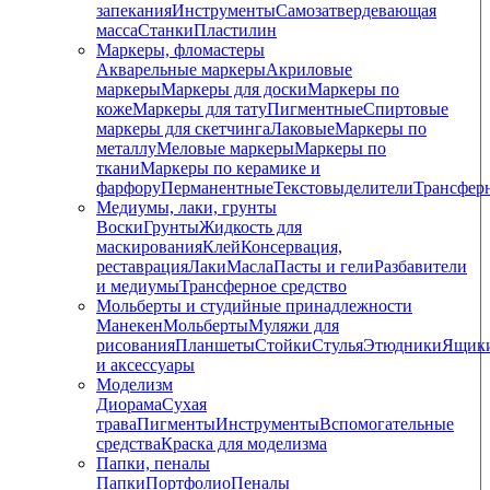
запекания
Инструменты
Самозатвердевающая
масса
Станки
Пластилин
Маркеры, фломастеры
Акварельные маркеры
Акриловые
маркеры
Маркеры для доски
Маркеры по
коже
Маркеры для тату
Пигментные
Cпиртовые
маркеры для скетчинга
Лаковые
Маркеры по
металлу
Меловые маркеры
Маркеры по
ткани
Маркеры по керамике и
фарфору
Перманентные
Текстовыделители
Трансфер
Медиумы, лаки, грунты
Воски
Грунты
Жидкость для
маскирования
Клей
Консервация,
реставрация
Лаки
Масла
Пасты и гели
Разбавители
и медиумы
Трансферное средство
Мольберты и студийные принадлежности
Манекен
Мольберты
Муляжи для
рисования
Планшеты
Стойки
Стулья
Этюдники
Ящик
и аксессуары
Моделизм
Диорама
Сухая
трава
Пигменты
Инструменты
Вспомогательные
средства
Краска для моделизма
Папки, пеналы
Папки
Портфолио
Пеналы