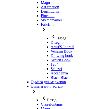
Magnani
Art creation
Leuchtturm
Finenolo
Sketchmarker
Fabriano
Назад
Disegno
Artist'S Journal
Venezia Book
Drawing book
Sketch Book
1264
Schizzi
Accademia
Black Black
Бумага для маркеров
Бумага для пастели
Назад
Clairefontaine
Magnani