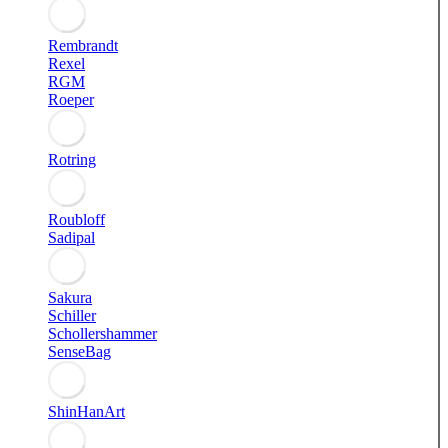
Rembrandt
Rexel
RGM
Roeper
Rotring
Roubloff
Sadipal
Sakura
Schiller
Schollershammer
SenseBag
ShinHanArt