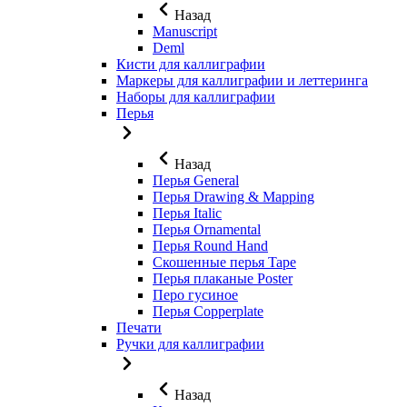
Назад
Manuscript
Deml
Кисти для каллиграфии
Маркеры для каллиграфии и леттеринга
Наборы для каллиграфии
Перья
Назад
Перья General
Перья Drawing & Mapping
Перья Italic
Перья Ornamental
Перья Round Hand
Скошенные перья Tape
Перья плаканые Poster
Перо гусиное
Перья Copperplate
Печати
Ручки для каллиграфии
Назад