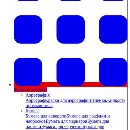
Каталог товаров
Аэрография
Аэрограф
Краска для аэрографии
Пленка
Жидкость
промывочная
Бумага
Бумага для акварели
Бумага для графики и
набросков
Бумага для маркеров
Бумага для
пастели
Бумага для черчения
Бумага для