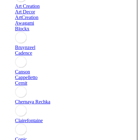
Art Creation
Art Decor
ArtCreation
Awagami
Blockx
Bruynzeel
Cadence
Canson
Cappelletto
Cernit
Chernaya Rechka
Clairefontaine
Copic