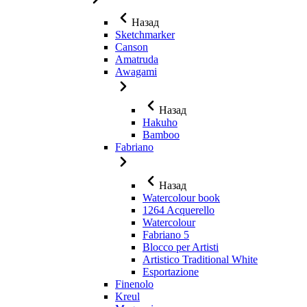
Назад
Sketchmarker
Canson
Amatruda
Awagami
Назад
Hakuho
Bamboo
Fabriano
Назад
Watercolour book
1264 Acquerello
Watercolour
Fabriano 5
Blocco per Artisti
Artistico Traditional White
Esportazione
Finenolo
Kreul