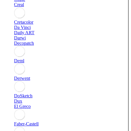
Creal
Cretacolor
Da Vinci
Daily ART
Darwi
Decopatch
Deml
Derwent
DoSketch
Dux
El Greco
Faber-Castell