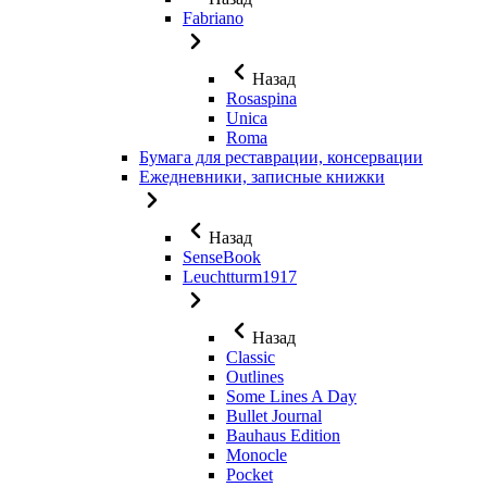
Fabriano
Назад
Rosaspina
Unica
Roma
Бумага для реставрации, консервации
Ежедневники, записные книжки
Назад
SenseBook
Leuchtturm1917
Назад
Classic
Outlines
Some Lines A Day
Bullet Journal
Bauhaus Edition
Monocle
Pocket