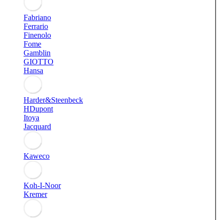
Fabriano
Ferrario
Finenolo
Fome
Gamblin
GIOTTO
Hansa
Harder&Steenbeck
HDupont
Itoya
Jacquard
Kaweco
Koh-I-Noor
Kremer