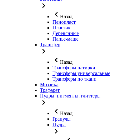
Назад
Пенопласт
Пластик
Деревянные
Папье-маше
Трансфер
Назад
Трансферы натирки
Трансферы универсальные
Трансферы по ткани
Мозаика
Трафарет
Пудры, пигменты, глиттеры
Назад
Гранулы
Пудра