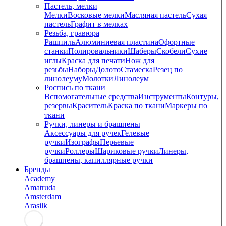
Пастель, мелки
Мелки
Восковые мелки
Масляная пастель
Сухая
пастель
Графит в мелках
Резьба, гравюра
Рашпиль
Алюминиевая пластина
Офортные
станки
Полировальники
Шаберы
Скобели
Сухие
иглы
Краска для печати
Нож для
резьбы
Наборы
Долото
Стамеска
Резец по
линолеуму
Молотки
Линолеум
Роспись по ткани
Вспомогательные средства
Инструменты
Контуры,
резервы
Краситель
Краска по ткани
Маркеры по
ткани
Ручки, линеры и брашпены
Аксессуары для ручек
Гелевые
ручки
Изографы
Перьевые
ручки
Роллеры
Шариковые ручки
Линеры,
брашпены, капиллярные ручки
Бренды
Academy
Amatruda
Amsterdam
Arasilk