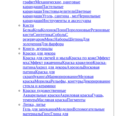
графит
Механические, цанговые
карандаши
Пастельные
карандаши
Текстовыделители
Цветные
карандаши
Уголь, сангина , мел
Чернильные
карандаши
Инструменты и аксессуары
Кисти
Белка
Коза
Колонок
Пони
Поролоновые
Резиновые
кисти
Синтетика
Соболь
С
резервуаром
Микс
Наборы
Щетина
Для
золочения
Для фарфора
Книги, журналы
Краски для декора
Краска для свечей и мыла
Краска по коже
Эффект
мха
Эффект ржавчины
Краска кракелюр
Краска-
патина
Акрил для декора
Аэрозоль
Восковая
патина
Краска для
скрапбукинга
Марморирование
Меловая
краска
Морилка
Рельефы, контуры
Декорирование
стекла и керамики
Краски художественные
Акварельные краски
Акриловая краска
Гуашь,
темпера
Масляная краска
Пигменты
Лепка, литье
Гель для запекания
Моделин
Вспомогательные
материалы
Гипс
Глина для