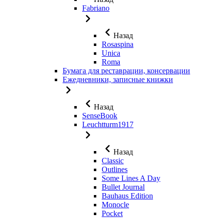
Fabriano
Назад
Rosaspina
Unica
Roma
Бумага для реставрации, консервации
Ежедневники, записные книжки
Назад
SenseBook
Leuchtturm1917
Назад
Classic
Outlines
Some Lines A Day
Bullet Journal
Bauhaus Edition
Monocle
Pocket