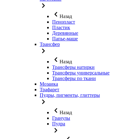
Назад
Пенопласт
Пластик
Деревянные
Папье-маше
Трансфер
Назад
Трансферы натирки
Трансферы универсальные
Трансферы по ткани
Мозаика
Трафарет
Пудры, пигменты, глиттеры
Назад
Гранулы
Пудра