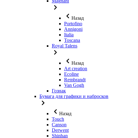
Magnani
Назад
Portofino
Annigoni
Italia
Toscana
Royal Talens
Назад
Art creation
Ecoline
Rembrandt
Van Gogh
Гознак
Бумага для графики и набросков
Назад
Touch
Canson
Derwent
Shinhan