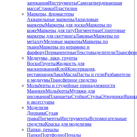
запекания
Инструменты
Самозатвердевающая
масса
Станки
Пластилин
Маркеры, фломастеры
Акварельные маркеры
Акриловые
маркеры
Маркеры для доски
Маркеры по
коже
Маркеры для тату
Пигментные
Cпиртовые
маркеры для скетчинга
Лаковые
Маркеры по
металлу
Меловые маркеры
Маркеры по
ткани
Маркеры по керамике и
фарфору
Перманентные
Текстовыделители
Трансфер
Медиумы, лаки, грунты
Воски
Грунты
Жидкость для
маскирования
Клей
Консервация,
реставрация
Лаки
Масла
Пасты и гели
Разбавители
и медиумы
Трансферное средство
Мольберты и студийные принадлежности
Манекен
Мольберты
Муляжи для
рисования
Планшеты
Стойки
Стулья
Этюдники
Ящик
и аксессуары
Моделизм
Диорама
Сухая
трава
Пигменты
Инструменты
Вспомогательные
средства
Краска для моделизма
Папки, пеналы
Папки
Портфолио
Пеналы