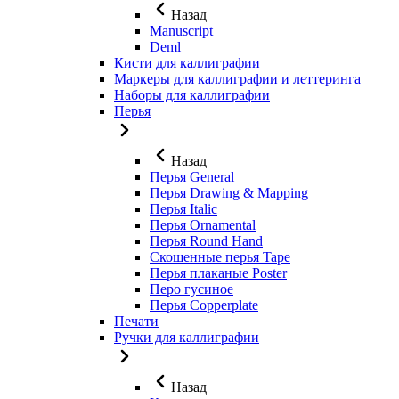
Назад
Manuscript
Deml
Кисти для каллиграфии
Маркеры для каллиграфии и леттеринга
Наборы для каллиграфии
Перья
Назад
Перья General
Перья Drawing & Mapping
Перья Italic
Перья Ornamental
Перья Round Hand
Скошенные перья Tape
Перья плаканые Poster
Перо гусиное
Перья Copperplate
Печати
Ручки для каллиграфии
Назад