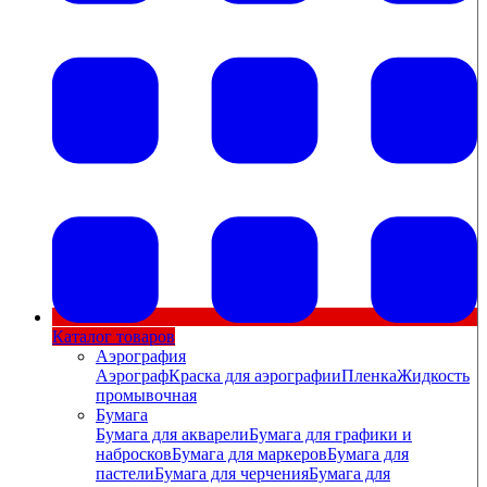
Каталог товаров
Аэрография
Аэрограф
Краска для аэрографии
Пленка
Жидкость
промывочная
Бумага
Бумага для акварели
Бумага для графики и
набросков
Бумага для маркеров
Бумага для
пастели
Бумага для черчения
Бумага для