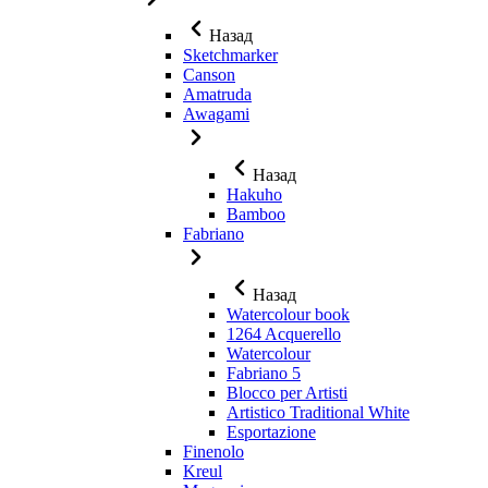
Назад
Sketchmarker
Canson
Amatruda
Awagami
Назад
Hakuho
Bamboo
Fabriano
Назад
Watercolour book
1264 Acquerello
Watercolour
Fabriano 5
Blocco per Artisti
Artistico Traditional White
Esportazione
Finenolo
Kreul