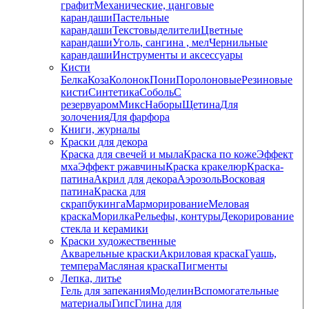
графит
Механические, цанговые
карандаши
Пастельные
карандаши
Текстовыделители
Цветные
карандаши
Уголь, сангина , мел
Чернильные
карандаши
Инструменты и аксессуары
Кисти
Белка
Коза
Колонок
Пони
Поролоновые
Резиновые
кисти
Синтетика
Соболь
С
резервуаром
Микс
Наборы
Щетина
Для
золочения
Для фарфора
Книги, журналы
Краски для декора
Краска для свечей и мыла
Краска по коже
Эффект
мха
Эффект ржавчины
Краска кракелюр
Краска-
патина
Акрил для декора
Аэрозоль
Восковая
патина
Краска для
скрапбукинга
Марморирование
Меловая
краска
Морилка
Рельефы, контуры
Декорирование
стекла и керамики
Краски художественные
Акварельные краски
Акриловая краска
Гуашь,
темпера
Масляная краска
Пигменты
Лепка, литье
Гель для запекания
Моделин
Вспомогательные
материалы
Гипс
Глина для