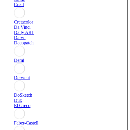
Creal
Cretacolor
Da Vinci
Daily ART
Darwi
Decopatch
Deml
Derwent
DoSketch
Dux
El Greco
Faber-Castell