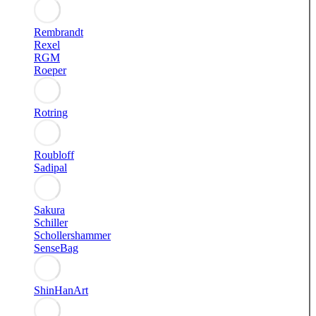
Rembrandt
Rexel
RGM
Roeper
Rotring
Roubloff
Sadipal
Sakura
Schiller
Schollershammer
SenseBag
ShinHanArt