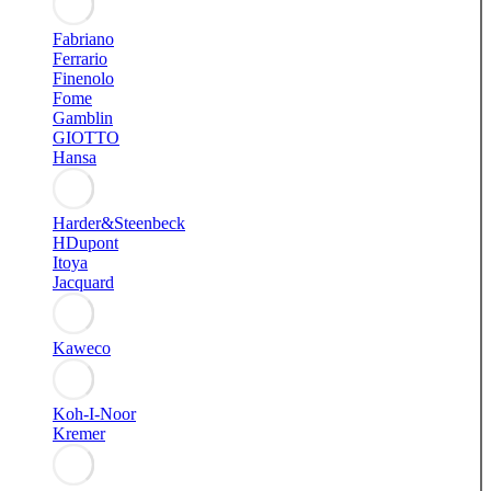
Fabriano
Ferrario
Finenolo
Fome
Gamblin
GIOTTO
Hansa
Harder&Steenbeck
HDupont
Itoya
Jacquard
Kaweco
Koh-I-Noor
Kremer