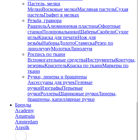
Пастель, мелки
Мелки
Восковые мелки
Масляная пастель
Сухая
пастель
Графит в мелках
Резьба, гравюра
Рашпиль
Алюминиевая пластина
Офортные
станки
Полировальники
Шаберы
Скобели
Сухие
иглы
Краска для печати
Нож для
резьбы
Наборы
Долото
Стамеска
Резец по
линолеуму
Молотки
Линолеум
Роспись по ткани
Вспомогательные средства
Инструменты
Контуры,
резервы
Краситель
Краска по ткани
Маркеры по
ткани
Ручки, линеры и брашпены
Аксессуары для ручек
Гелевые
ручки
Изографы
Перьевые
ручки
Роллеры
Шариковые ручки
Линеры,
брашпены, капиллярные ручки
Бренды
Academy
Amatruda
Amsterdam
Arasilk