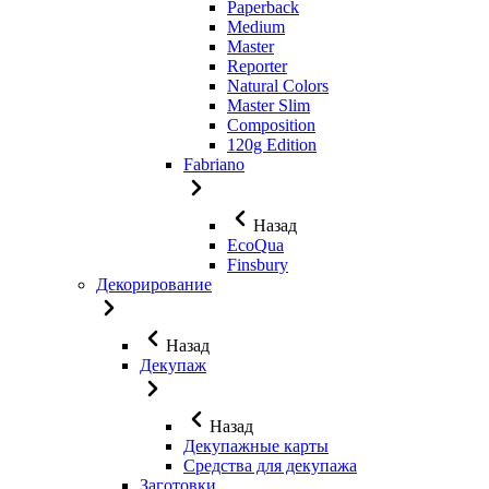
Paperback
Medium
Master
Reporter
Natural Colors
Master Slim
Composition
120g Edition
Fabriano
Назад
EcoQua
Finsbury
Декорирование
Назад
Декупаж
Назад
Декупажные карты
Средства для декупажа
Заготовки