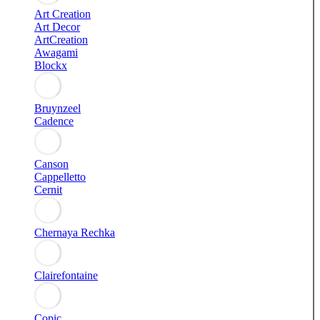
Art Creation
Art Decor
ArtCreation
Awagami
Blockx
Bruynzeel
Cadence
Canson
Cappelletto
Cernit
Chernaya Rechka
Clairefontaine
Copic