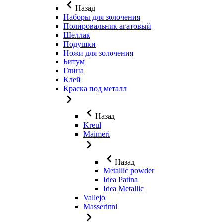
Назад
Наборы для золочения
Полировальник агатовый
Шеллак
Подушки
Ножи для золочения
Битум
Глина
Клей
Краска под металл
Назад
Kreul
Maimeri
Назад
Metallic powder
Idea Patina
Idea Metallic
Vallejo
Masserinni