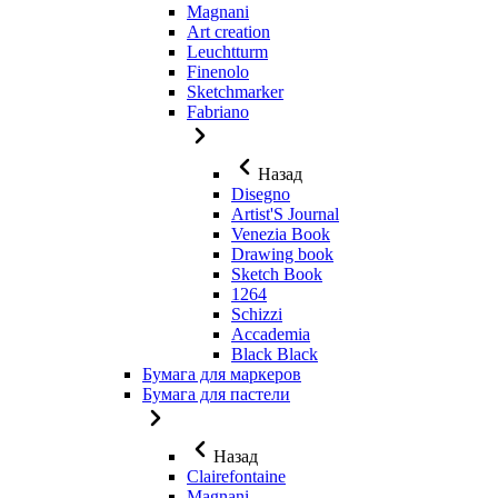
Magnani
Art creation
Leuchtturm
Finenolo
Sketchmarker
Fabriano
Назад
Disegno
Artist'S Journal
Venezia Book
Drawing book
Sketch Book
1264
Schizzi
Accademia
Black Black
Бумага для маркеров
Бумага для пастели
Назад
Clairefontaine
Magnani