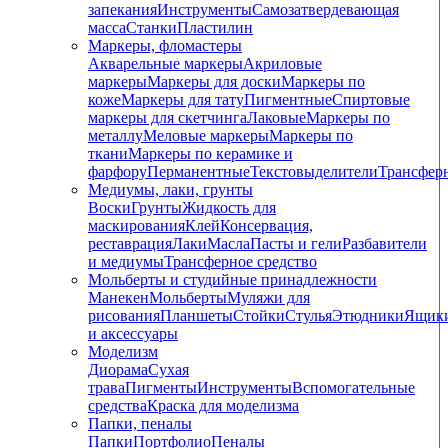
запекания
Инструменты
Самозатвердевающая
масса
Станки
Пластилин
Маркеры, фломастеры
Акварельные маркеры
Акриловые
маркеры
Маркеры для доски
Маркеры по
коже
Маркеры для тату
Пигментные
Cпиртовые
маркеры для скетчинга
Лаковые
Маркеры по
металлу
Меловые маркеры
Маркеры по
ткани
Маркеры по керамике и
фарфору
Перманентные
Текстовыделители
Трансфер
Медиумы, лаки, грунты
Воски
Грунты
Жидкость для
маскирования
Клей
Консервация,
реставрация
Лаки
Масла
Пасты и гели
Разбавители
и медиумы
Трансферное средство
Мольберты и студийные принадлежности
Манекен
Мольберты
Муляжи для
рисования
Планшеты
Стойки
Стулья
Этюдники
Ящик
и аксессуары
Моделизм
Диорама
Сухая
трава
Пигменты
Инструменты
Вспомогательные
средства
Краска для моделизма
Папки, пеналы
Папки
Портфолио
Пеналы