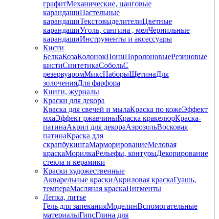
графит
Механические, цанговые
карандаши
Пастельные
карандаши
Текстовыделители
Цветные
карандаши
Уголь, сангина , мел
Чернильные
карандаши
Инструменты и аксессуары
Кисти
Белка
Коза
Колонок
Пони
Поролоновые
Резиновые
кисти
Синтетика
Соболь
С
резервуаром
Микс
Наборы
Щетина
Для
золочения
Для фарфора
Книги, журналы
Краски для декора
Краска для свечей и мыла
Краска по коже
Эффект
мха
Эффект ржавчины
Краска кракелюр
Краска-
патина
Акрил для декора
Аэрозоль
Восковая
патина
Краска для
скрапбукинга
Марморирование
Меловая
краска
Морилка
Рельефы, контуры
Декорирование
стекла и керамики
Краски художественные
Акварельные краски
Акриловая краска
Гуашь,
темпера
Масляная краска
Пигменты
Лепка, литье
Гель для запекания
Моделин
Вспомогательные
материалы
Гипс
Глина для