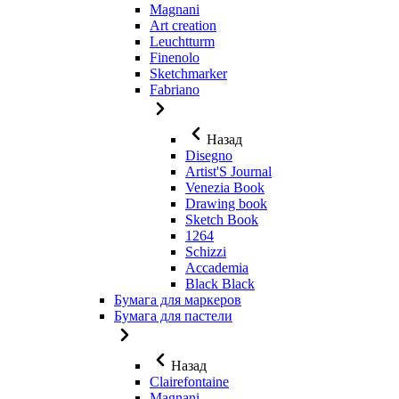
Magnani
Art creation
Leuchtturm
Finenolo
Sketchmarker
Fabriano
Назад
Disegno
Artist'S Journal
Venezia Book
Drawing book
Sketch Book
1264
Schizzi
Accademia
Black Black
Бумага для маркеров
Бумага для пастели
Назад
Clairefontaine
Magnani