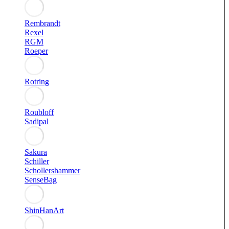
Rembrandt
Rexel
RGM
Roeper
Rotring
Roubloff
Sadipal
Sakura
Schiller
Schollershammer
SenseBag
ShinHanArt