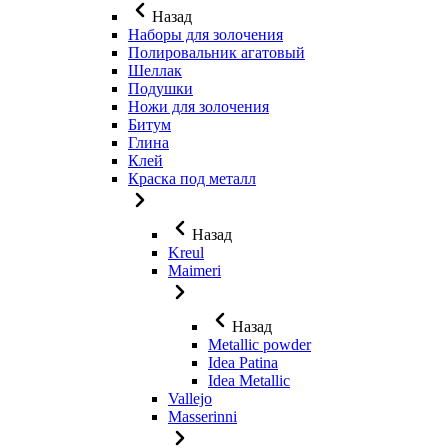
Назад
Наборы для золочения
Полировальник агатовый
Шеллак
Подушки
Ножи для золочения
Битум
Глина
Клей
Краска под металл
Назад
Kreul
Maimeri
Назад
Metallic powder
Idea Patina
Idea Metallic
Vallejo
Masserinni