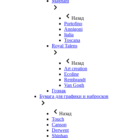
Magnani
Назад
Portofino
Annigoni
Italia
Toscana
Royal Talens
Назад
Art creation
Ecoline
Rembrandt
Van Gogh
Гознак
Бумага для графики и набросков
Назад
Touch
Canson
Derwent
Shinhan