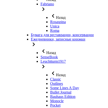
Fabriano
Назад
Rosaspina
Unica
Roma
Бумага для реставрации, консервации
Ежедневники, записные книжки
Назад
SenseBook
Leuchtturm1917
Назад
Classic
Outlines
Some Lines A Day
Bullet Journal
Bauhaus Edition
Monocle
Pocket