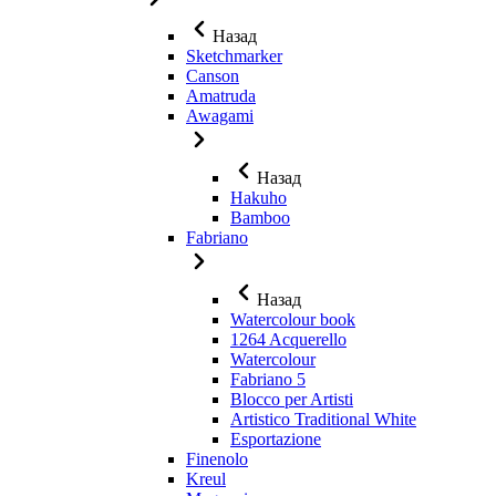
Назад
Sketchmarker
Canson
Amatruda
Awagami
Назад
Hakuho
Bamboo
Fabriano
Назад
Watercolour book
1264 Acquerello
Watercolour
Fabriano 5
Blocco per Artisti
Artistico Traditional White
Esportazione
Finenolo
Kreul