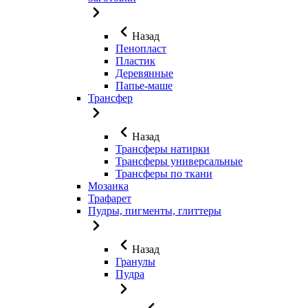
Назад
Пенопласт
Пластик
Деревянные
Папье-маше
Трансфер
Назад
Трансферы натирки
Трансферы универсальные
Трансферы по ткани
Мозаика
Трафарет
Пудры, пигменты, глиттеры
Назад
Гранулы
Пудра