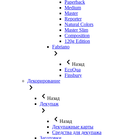
Paperback
Medium
Master
Reporter
Natural Colors
Master Slim
Composition
120g Edition
Fabriano
Назад
EcoQua
Finsbury
Декорирование
Назад
Декупаж
Назад
Декупажные карты
Средства для декупажа
Заготовки