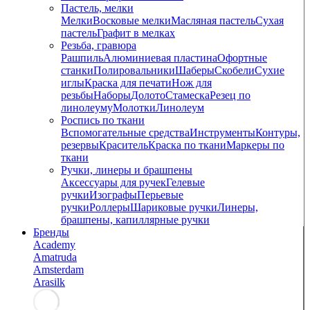
Пастель, мелки
Мелки
Восковые мелки
Масляная пастель
Сухая
пастель
Графит в мелках
Резьба, гравюра
Рашпиль
Алюминиевая пластина
Офортные
станки
Полировальники
Шаберы
Скобели
Сухие
иглы
Краска для печати
Нож для
резьбы
Наборы
Долото
Стамеска
Резец по
линолеуму
Молотки
Линолеум
Роспись по ткани
Вспомогательные средства
Инструменты
Контуры,
резервы
Краситель
Краска по ткани
Маркеры по
ткани
Ручки, линеры и брашпены
Аксессуары для ручек
Гелевые
ручки
Изографы
Перьевые
ручки
Роллеры
Шариковые ручки
Линеры,
брашпены, капиллярные ручки
Бренды
Academy
Amatruda
Amsterdam
Arasilk