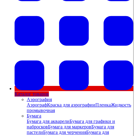
Каталог товаров
Аэрография
Аэрограф
Краска для аэрографии
Пленка
Жидкость
промывочная
Бумага
Бумага для акварели
Бумага для графики и
набросков
Бумага для маркеров
Бумага для
пастели
Бумага для черчения
Бумага для