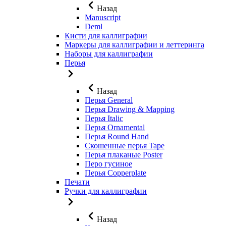
Назад
Manuscript
Deml
Кисти для каллиграфии
Маркеры для каллиграфии и леттеринга
Наборы для каллиграфии
Перья
Назад
Перья General
Перья Drawing & Mapping
Перья Italic
Перья Ornamental
Перья Round Hand
Скошенные перья Tape
Перья плаканые Poster
Перо гусиное
Перья Copperplate
Печати
Ручки для каллиграфии
Назад