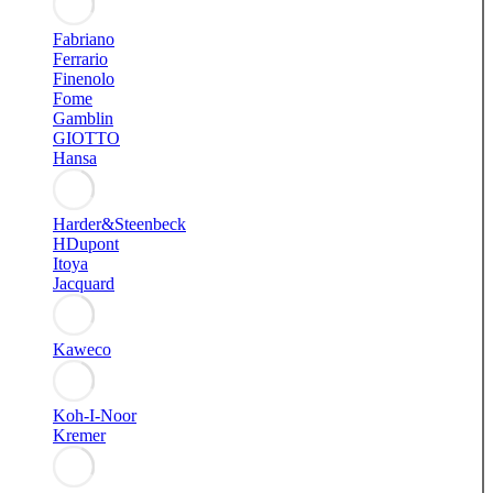
Fabriano
Ferrario
Finenolo
Fome
Gamblin
GIOTTO
Hansa
Harder&Steenbeck
HDupont
Itoya
Jacquard
Kaweco
Koh-I-Noor
Kremer