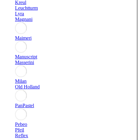
Kreul
Leuchtturm
Lyra
Magnani
Maimeri
Manuscript
Masserini
Milan
Old Holland
PanPastel
Pebeo
Pfeil
Reflex