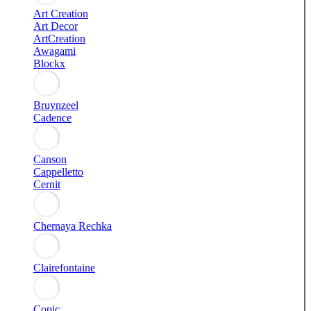
Art Creation
Art Decor
ArtCreation
Awagami
Blockx
Bruynzeel
Cadence
Canson
Cappelletto
Cernit
Chernaya Rechka
Clairefontaine
Copic