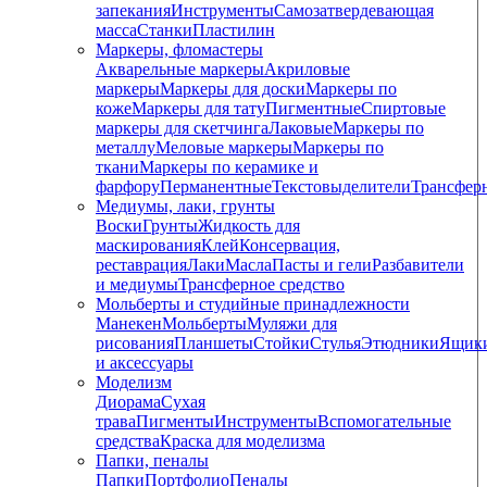
запекания
Инструменты
Самозатвердевающая
масса
Станки
Пластилин
Маркеры, фломастеры
Акварельные маркеры
Акриловые
маркеры
Маркеры для доски
Маркеры по
коже
Маркеры для тату
Пигментные
Cпиртовые
маркеры для скетчинга
Лаковые
Маркеры по
металлу
Меловые маркеры
Маркеры по
ткани
Маркеры по керамике и
фарфору
Перманентные
Текстовыделители
Трансфер
Медиумы, лаки, грунты
Воски
Грунты
Жидкость для
маскирования
Клей
Консервация,
реставрация
Лаки
Масла
Пасты и гели
Разбавители
и медиумы
Трансферное средство
Мольберты и студийные принадлежности
Манекен
Мольберты
Муляжи для
рисования
Планшеты
Стойки
Стулья
Этюдники
Ящик
и аксессуары
Моделизм
Диорама
Сухая
трава
Пигменты
Инструменты
Вспомогательные
средства
Краска для моделизма
Папки, пеналы
Папки
Портфолио
Пеналы