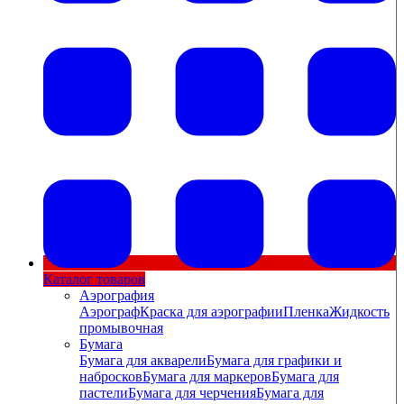
Каталог товаров
Аэрография
Аэрограф
Краска для аэрографии
Пленка
Жидкость
промывочная
Бумага
Бумага для акварели
Бумага для графики и
набросков
Бумага для маркеров
Бумага для
пастели
Бумага для черчения
Бумага для