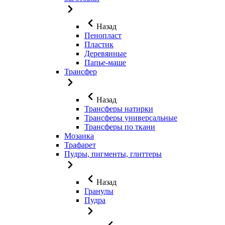
Назад
Пенопласт
Пластик
Деревянные
Папье-маше
Трансфер
Назад
Трансферы натирки
Трансферы универсальные
Трансферы по ткани
Мозаика
Трафарет
Пудры, пигменты, глиттеры
Назад
Гранулы
Пудра