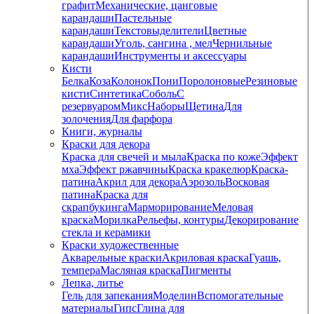
графит
Механические, цанговые
карандаши
Пастельные
карандаши
Текстовыделители
Цветные
карандаши
Уголь, сангина , мел
Чернильные
карандаши
Инструменты и аксессуары
Кисти
Белка
Коза
Колонок
Пони
Поролоновые
Резиновые
кисти
Синтетика
Соболь
С
резервуаром
Микс
Наборы
Щетина
Для
золочения
Для фарфора
Книги, журналы
Краски для декора
Краска для свечей и мыла
Краска по коже
Эффект
мха
Эффект ржавчины
Краска кракелюр
Краска-
патина
Акрил для декора
Аэрозоль
Восковая
патина
Краска для
скрапбукинга
Марморирование
Меловая
краска
Морилка
Рельефы, контуры
Декорирование
стекла и керамики
Краски художественные
Акварельные краски
Акриловая краска
Гуашь,
темпера
Масляная краска
Пигменты
Лепка, литье
Гель для запекания
Моделин
Вспомогательные
материалы
Гипс
Глина для