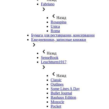
Fabriano
Назад
Rosaspina
Unica
Roma
Бумага для реставрации, консервации
Ежедневники, записные книжки
Назад
SenseBook
Leuchtturm1917
Назад
Classic
Outlines
Some Lines A Day
Bullet Journal
Bauhaus Edition
Monocle
Pocket