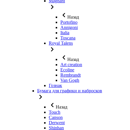
Magnani
Назад
Portofino
Annigoni
Italia
Toscana
Royal Talens
Назад
Art creation
Ecoline
Rembrandt
Van Gogh
Гознак
Бумага для графики и набросков
Назад
Touch
Canson
Derwent
Shinhan