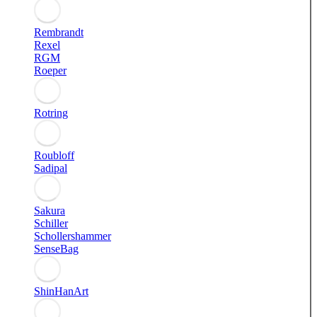
Rembrandt
Rexel
RGM
Roeper
Rotring
Roubloff
Sadipal
Sakura
Schiller
Schollershammer
SenseBag
ShinHanArt