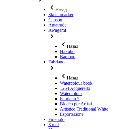
Назад
Sketchmarker
Canson
Amatruda
Awagami
Назад
Hakuho
Bamboo
Fabriano
Назад
Watercolour book
1264 Acquerello
Watercolour
Fabriano 5
Blocco per Artisti
Artistico Traditional White
Esportazione
Finenolo
Kreul