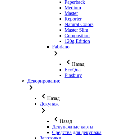
Paperback
Medium
Master
Reporter
Natural Colors
Master Slim
Composition
120g Edition
Fabriano
Назад
EcoQua
Finsbury
Декорирование
Назад
Декупаж
Назад
Декупажные карты
Средства для декупажа
Заготовки