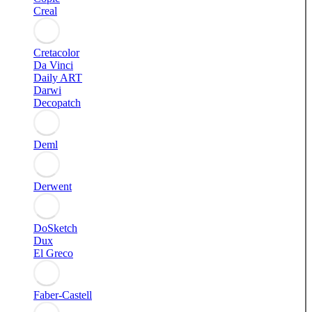
Creal
Cretacolor
Da Vinci
Daily ART
Darwi
Decopatch
Deml
Derwent
DoSketch
Dux
El Greco
Faber-Castell