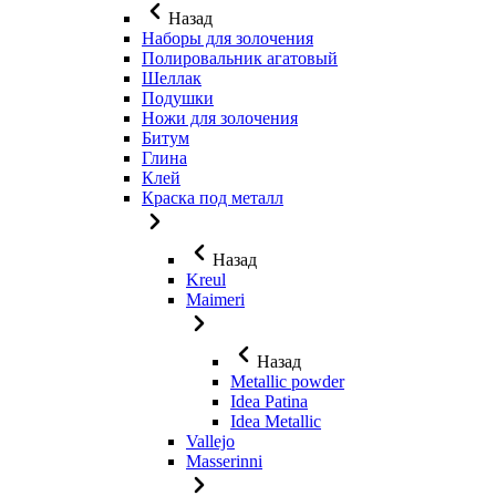
Назад
Наборы для золочения
Полировальник агатовый
Шеллак
Подушки
Ножи для золочения
Битум
Глина
Клей
Краска под металл
Назад
Kreul
Maimeri
Назад
Metallic powder
Idea Patina
Idea Metallic
Vallejo
Masserinni