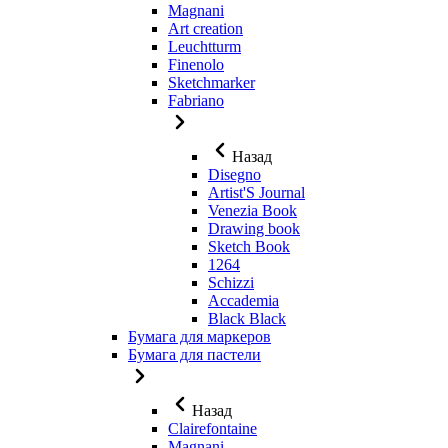
Magnani
Art creation
Leuchtturm
Finenolo
Sketchmarker
Fabriano
Назад
Disegno
Artist'S Journal
Venezia Book
Drawing book
Sketch Book
1264
Schizzi
Accademia
Black Black
Бумага для маркеров
Бумага для пастели
Назад
Clairefontaine
Magnani