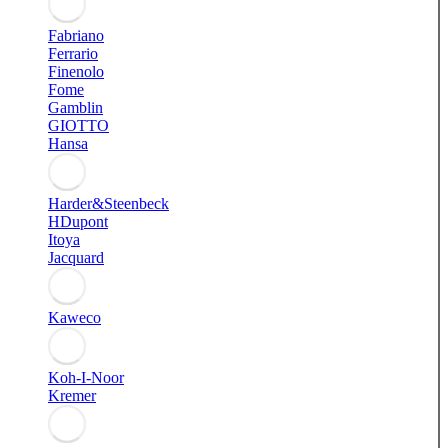
Fabriano
Ferrario
Finenolo
Fome
Gamblin
GIOTTO
Hansa
Harder&Steenbeck
HDupont
Itoya
Jacquard
Kaweco
Koh-I-Noor
Kremer