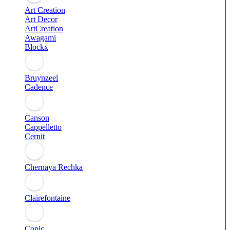
Art Creation
Art Decor
ArtCreation
Awagami
Blockx
Bruynzeel
Cadence
Canson
Cappelletto
Cernit
Chernaya Rechka
Clairefontaine
Copic