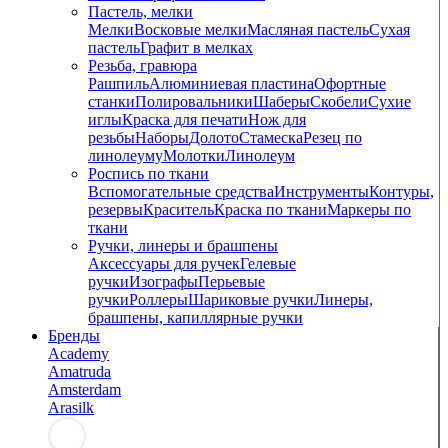
Пастель, мелки
Мелки
Восковые мелки
Масляная пастель
Сухая
пастель
Графит в мелках
Резьба, гравюра
Рашпиль
Алюминиевая пластина
Офортные
станки
Полировальники
Шаберы
Скобели
Сухие
иглы
Краска для печати
Нож для
резьбы
Наборы
Долото
Стамеска
Резец по
линолеуму
Молотки
Линолеум
Роспись по ткани
Вспомогательные средства
Инструменты
Контуры,
резервы
Краситель
Краска по ткани
Маркеры по
ткани
Ручки, линеры и брашпены
Аксессуары для ручек
Гелевые
ручки
Изографы
Перьевые
ручки
Роллеры
Шариковые ручки
Линеры,
брашпены, капиллярные ручки
Бренды
Academy
Amatruda
Amsterdam
Arasilk