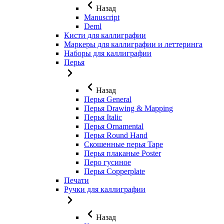
Назад
Manuscript
Deml
Кисти для каллиграфии
Маркеры для каллиграфии и леттеринга
Наборы для каллиграфии
Перья
Назад
Перья General
Перья Drawing & Mapping
Перья Italic
Перья Ornamental
Перья Round Hand
Скошенные перья Tape
Перья плаканые Poster
Перо гусиное
Перья Copperplate
Печати
Ручки для каллиграфии
Назад