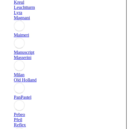
Kreul
Leuchtturm
Lyra
Magnani
Maimeri
Manuscript
Masserini
Milan
Old Holland
PanPastel
Pebeo
Pfeil
Reflex