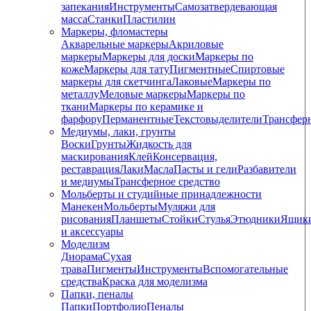
запекания
Инструменты
Самозатвердевающая
масса
Станки
Пластилин
Маркеры, фломастеры
Акварельные маркеры
Акриловые
маркеры
Маркеры для доски
Маркеры по
коже
Маркеры для тату
Пигментные
Cпиртовые
маркеры для скетчинга
Лаковые
Маркеры по
металлу
Меловые маркеры
Маркеры по
ткани
Маркеры по керамике и
фарфору
Перманентные
Текстовыделители
Трансфер
Медиумы, лаки, грунты
Воски
Грунты
Жидкость для
маскирования
Клей
Консервация,
реставрация
Лаки
Масла
Пасты и гели
Разбавители
и медиумы
Трансферное средство
Мольберты и студийные принадлежности
Манекен
Мольберты
Муляжи для
рисования
Планшеты
Стойки
Стулья
Этюдники
Ящик
и аксессуары
Моделизм
Диорама
Сухая
трава
Пигменты
Инструменты
Вспомогательные
средства
Краска для моделизма
Папки, пеналы
Папки
Портфолио
Пеналы