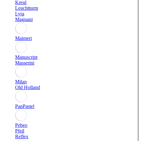
Kreul
Leuchtturm
Lyra
Magnani
Maimeri
Manuscript
Masserini
Milan
Old Holland
PanPastel
Pebeo
Pfeil
Reflex