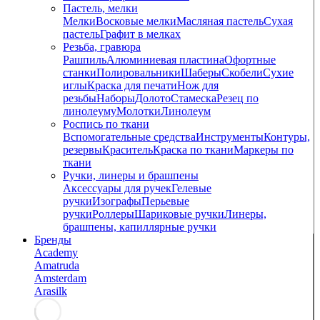
Пастель, мелки
Мелки
Восковые мелки
Масляная пастель
Сухая
пастель
Графит в мелках
Резьба, гравюра
Рашпиль
Алюминиевая пластина
Офортные
станки
Полировальники
Шаберы
Скобели
Сухие
иглы
Краска для печати
Нож для
резьбы
Наборы
Долото
Стамеска
Резец по
линолеуму
Молотки
Линолеум
Роспись по ткани
Вспомогательные средства
Инструменты
Контуры,
резервы
Краситель
Краска по ткани
Маркеры по
ткани
Ручки, линеры и брашпены
Аксессуары для ручек
Гелевые
ручки
Изографы
Перьевые
ручки
Роллеры
Шариковые ручки
Линеры,
брашпены, капиллярные ручки
Бренды
Academy
Amatruda
Amsterdam
Arasilk