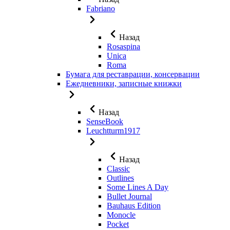
Fabriano
Назад
Rosaspina
Unica
Roma
Бумага для реставрации, консервации
Ежедневники, записные книжки
Назад
SenseBook
Leuchtturm1917
Назад
Classic
Outlines
Some Lines A Day
Bullet Journal
Bauhaus Edition
Monocle
Pocket