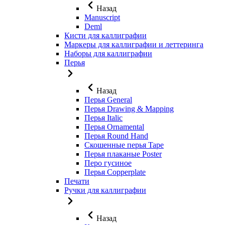
Назад
Manuscript
Deml
Кисти для каллиграфии
Маркеры для каллиграфии и леттеринга
Наборы для каллиграфии
Перья
Назад
Перья General
Перья Drawing & Mapping
Перья Italic
Перья Ornamental
Перья Round Hand
Скошенные перья Tape
Перья плаканые Poster
Перо гусиное
Перья Copperplate
Печати
Ручки для каллиграфии
Назад