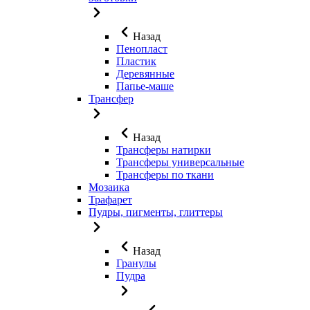
Назад
Пенопласт
Пластик
Деревянные
Папье-маше
Трансфер
Назад
Трансферы натирки
Трансферы универсальные
Трансферы по ткани
Мозаика
Трафарет
Пудры, пигменты, глиттеры
Назад
Гранулы
Пудра