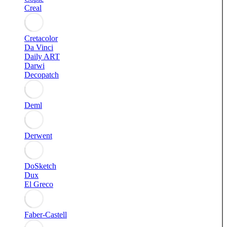
Creal
Cretacolor
Da Vinci
Daily ART
Darwi
Decopatch
Deml
Derwent
DoSketch
Dux
El Greco
Faber-Castell