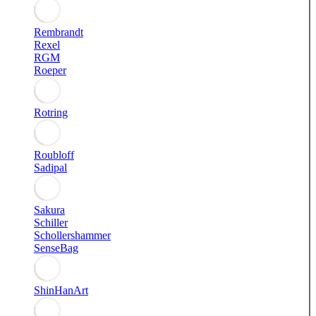
Rembrandt
Rexel
RGM
Roeper
Rotring
Roubloff
Sadipal
Sakura
Schiller
Schollershammer
SenseBag
ShinHanArt