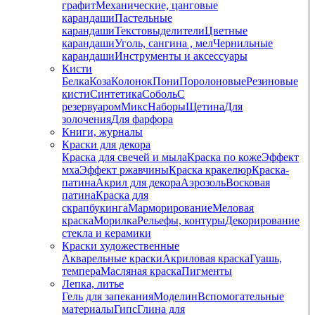
графит
Механические, цанговые
карандаши
Пастельные
карандаши
Текстовыделители
Цветные
карандаши
Уголь, сангина , мел
Чернильные
карандаши
Инструменты и аксессуары
Кисти
Белка
Коза
Колонок
Пони
Поролоновые
Резиновые
кисти
Синтетика
Соболь
С
резервуаром
Микс
Наборы
Щетина
Для
золочения
Для фарфора
Книги, журналы
Краски для декора
Краска для свечей и мыла
Краска по коже
Эффект
мха
Эффект ржавчины
Краска кракелюр
Краска-
патина
Акрил для декора
Аэрозоль
Восковая
патина
Краска для
скрапбукинга
Марморирование
Меловая
краска
Морилка
Рельефы, контуры
Декорирование
стекла и керамики
Краски художественные
Акварельные краски
Акриловая краска
Гуашь,
темпера
Масляная краска
Пигменты
Лепка, литье
Гель для запекания
Моделин
Вспомогательные
материалы
Гипс
Глина для