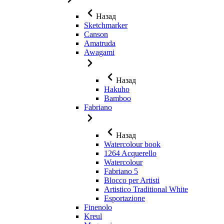
Назад
Sketchmarker
Canson
Amatruda
Awagami
Назад
Hakuho
Bamboo
Fabriano
Назад
Watercolour book
1264 Acquerello
Watercolour
Fabriano 5
Blocco per Artisti
Artistico Traditional White
Esportazione
Finenolo
Kreul