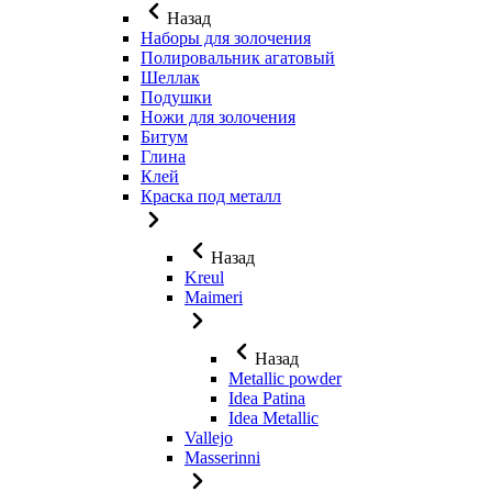
Назад
Наборы для золочения
Полировальник агатовый
Шеллак
Подушки
Ножи для золочения
Битум
Глина
Клей
Краска под металл
Назад
Kreul
Maimeri
Назад
Metallic powder
Idea Patina
Idea Metallic
Vallejo
Masserinni