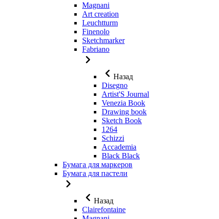
Magnani
Art creation
Leuchtturm
Finenolo
Sketchmarker
Fabriano
Назад
Disegno
Artist'S Journal
Venezia Book
Drawing book
Sketch Book
1264
Schizzi
Accademia
Black Black
Бумага для маркеров
Бумага для пастели
Назад
Clairefontaine
Magnani