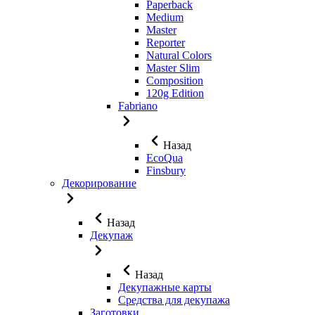
Paperback
Medium
Master
Reporter
Natural Colors
Master Slim
Composition
120g Edition
Fabriano
Назад
EcoQua
Finsbury
Декорирование
Назад
Декупаж
Назад
Декупажные карты
Средства для декупажа
Заготовки