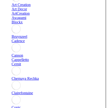
Art Creation
Art Decor
ArtCreation
Awagami
Blockx
Bruynzeel
Cadence
Canson
Cappelletto
Cernit
Chernaya Rechka
Clairefontaine
Copic