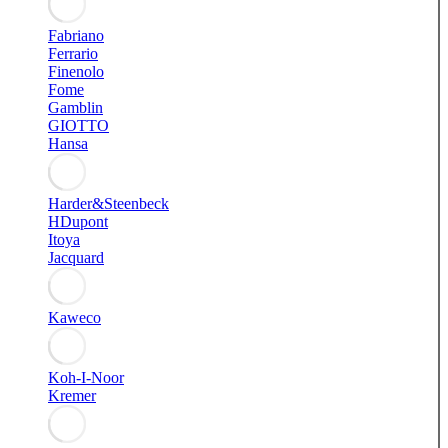
Fabriano
Ferrario
Finenolo
Fome
Gamblin
GIOTTO
Hansa
Harder&Steenbeck
HDupont
Itoya
Jacquard
Kaweco
Koh-I-Noor
Kremer