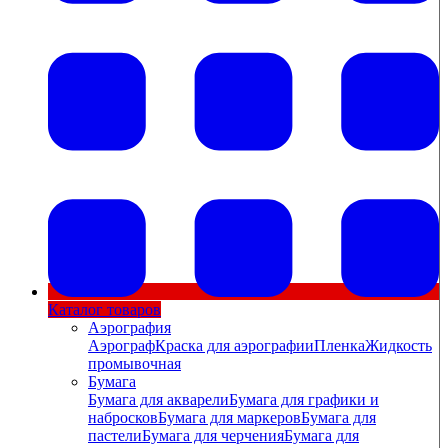
Каталог товаров
Аэрография
Аэрограф
Краска для аэрографии
Пленка
Жидкость
промывочная
Бумага
Бумага для акварели
Бумага для графики и
набросков
Бумага для маркеров
Бумага для
пастели
Бумага для черчения
Бумага для