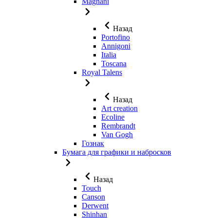
Magnani
Назад
Portofino
Annigoni
Italia
Toscana
Royal Talens
Назад
Art creation
Ecoline
Rembrandt
Van Gogh
Гознак
Бумага для графики и набросков
Назад
Touch
Canson
Derwent
Shinhan