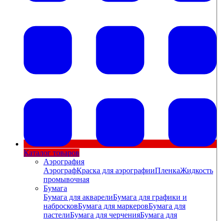
Каталог товаров
Аэрография
Аэрограф
Краска для аэрографии
Пленка
Жидкость
промывочная
Бумага
Бумага для акварели
Бумага для графики и
набросков
Бумага для маркеров
Бумага для
пастели
Бумага для черчения
Бумага для