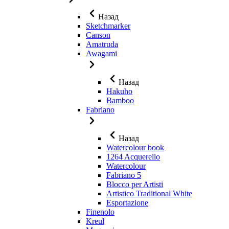
Назад
Sketchmarker
Canson
Amatruda
Awagami
Назад
Hakuho
Bamboo
Fabriano
Назад
Watercolour book
1264 Acquerello
Watercolour
Fabriano 5
Blocco per Artisti
Artistico Traditional White
Esportazione
Finenolo
Kreul