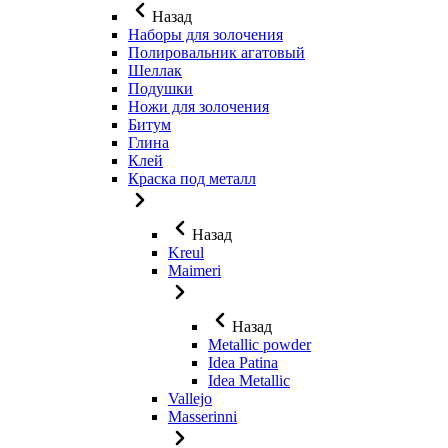
Назад
Наборы для золочения
Полировальник агатовый
Шеллак
Подушки
Ножи для золочения
Битум
Глина
Клей
Краска под металл
Назад
Kreul
Maimeri
Назад
Metallic powder
Idea Patina
Idea Metallic
Vallejo
Masserinni