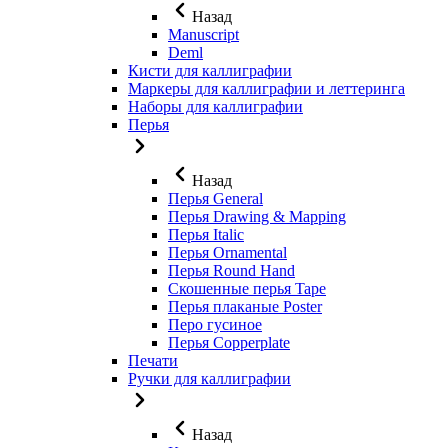
Назад
Manuscript
Deml
Кисти для каллиграфии
Маркеры для каллиграфии и леттеринга
Наборы для каллиграфии
Перья
Назад
Перья General
Перья Drawing & Mapping
Перья Italic
Перья Ornamental
Перья Round Hand
Скошенные перья Tape
Перья плаканые Poster
Перо гусиное
Перья Copperplate
Печати
Ручки для каллиграфии
Назад