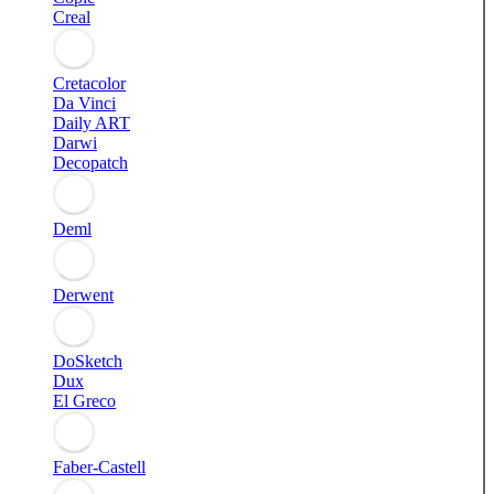
Creal
Cretacolor
Da Vinci
Daily ART
Darwi
Decopatch
Deml
Derwent
DoSketch
Dux
El Greco
Faber-Castell