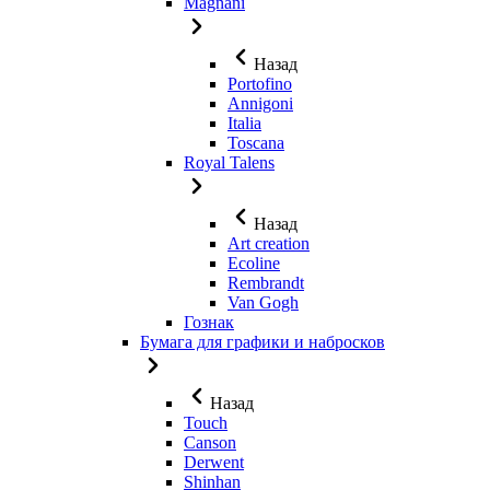
Magnani
Назад
Portofino
Annigoni
Italia
Toscana
Royal Talens
Назад
Art creation
Ecoline
Rembrandt
Van Gogh
Гознак
Бумага для графики и набросков
Назад
Touch
Canson
Derwent
Shinhan