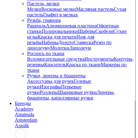
Пастель, мелки
Мелки
Восковые мелки
Масляная пастель
Сухая
пастель
Графит в мелках
Резьба, гравюра
Рашпиль
Алюминиевая пластина
Офортные
станки
Полировальники
Шаберы
Скобели
Сухие
иглы
Краска для печати
Нож для
резьбы
Наборы
Долото
Стамеска
Резец по
линолеуму
Молотки
Линолеум
Роспись по ткани
Вспомогательные средства
Инструменты
Контуры,
резервы
Краситель
Краска по ткани
Маркеры по
ткани
Ручки, линеры и брашпены
Аксессуары для ручек
Гелевые
ручки
Изографы
Перьевые
ручки
Роллеры
Шариковые ручки
Линеры,
брашпены, капиллярные ручки
Бренды
Academy
Amatruda
Amsterdam
Arasilk