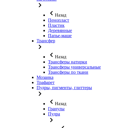
Назад
Пенопласт
Пластик
Деревянные
Папье-маше
Трансфер
Назад
Трансферы натирки
Трансферы универсальные
Трансферы по ткани
Мозаика
Трафарет
Пудры, пигменты, глиттеры
Назад
Гранулы
Пудра