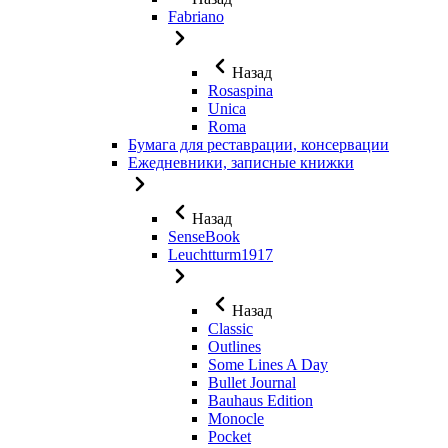
Fabriano
Назад
Rosaspina
Unica
Roma
Бумага для реставрации, консервации
Ежедневники, записные книжки
Назад
SenseBook
Leuchtturm1917
Назад
Classic
Outlines
Some Lines A Day
Bullet Journal
Bauhaus Edition
Monocle
Pocket