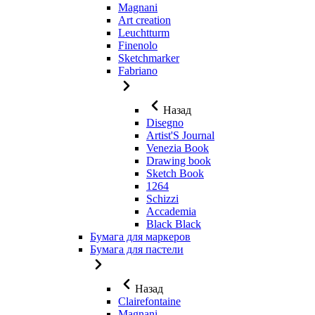
Magnani
Art creation
Leuchtturm
Finenolo
Sketchmarker
Fabriano
Назад
Disegno
Artist'S Journal
Venezia Book
Drawing book
Sketch Book
1264
Schizzi
Accademia
Black Black
Бумага для маркеров
Бумага для пастели
Назад
Clairefontaine
Magnani