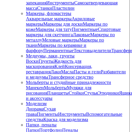
запекания
Инструменты
Самозатвердевающая
масса
Станки
Пластилин
Маркеры, фломастеры
Акварельные маркеры
Акриловые
маркеры
Маркеры для доски
Маркеры по
коже
Маркеры для тату
Пигментные
Cпиртовые
маркеры для скетчинга
Лаковые
Маркеры по
металлу
Меловые маркеры
Маркеры по
ткани
Маркеры по керамике и
фарфору
Перманентные
Текстовыделители
Трансфер
Медиумы, лаки, грунты
Воски
Грунты
Жидкость для
маскирования
Клей
Консервация,
реставрация
Лаки
Масла
Пасты и гели
Разбавители
и медиумы
Трансферное средство
Мольберты и студийные принадлежности
Манекен
Мольберты
Муляжи для
рисования
Планшеты
Стойки
Стулья
Этюдники
Ящик
и аксессуары
Моделизм
Диорама
Сухая
трава
Пигменты
Инструменты
Вспомогательные
средства
Краска для моделизма
Папки, пеналы
Папки
Портфолио
Пеналы