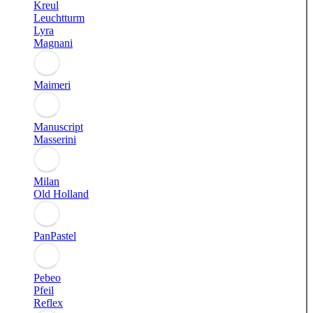
Kreul
Leuchtturm
Lyra
Magnani
Maimeri
Manuscript
Masserini
Milan
Old Holland
PanPastel
Pebeo
Pfeil
Reflex