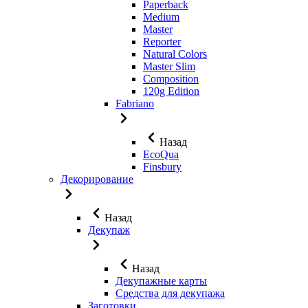
Paperback
Medium
Master
Reporter
Natural Colors
Master Slim
Composition
120g Edition
Fabriano
Назад
EcoQua
Finsbury
Декорирование
Назад
Декупаж
Назад
Декупажные карты
Средства для декупажа
Заготовки