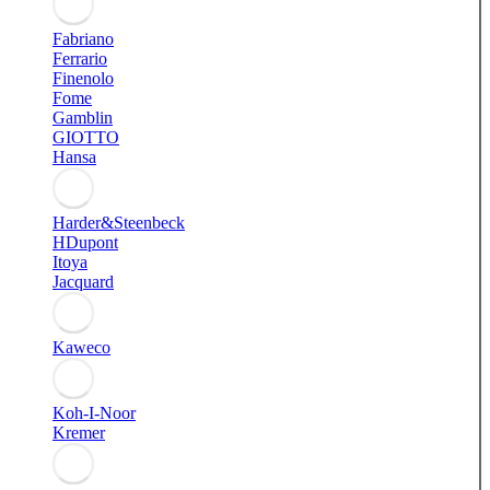
Fabriano
Ferrario
Finenolo
Fome
Gamblin
GIOTTO
Hansa
Harder&Steenbeck
HDupont
Itoya
Jacquard
Kaweco
Koh-I-Noor
Kremer