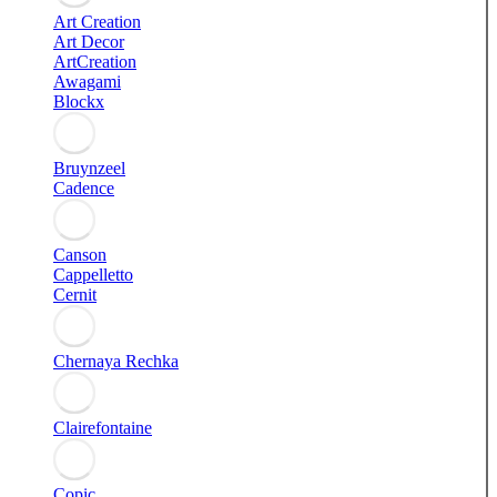
Art Creation
Art Decor
ArtCreation
Awagami
Blockx
Bruynzeel
Cadence
Canson
Cappelletto
Cernit
Chernaya Rechka
Clairefontaine
Copic