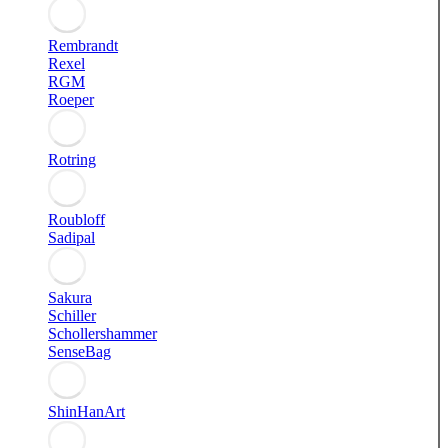
Rembrandt
Rexel
RGM
Roeper
Rotring
Roubloff
Sadipal
Sakura
Schiller
Schollershammer
SenseBag
ShinHanArt