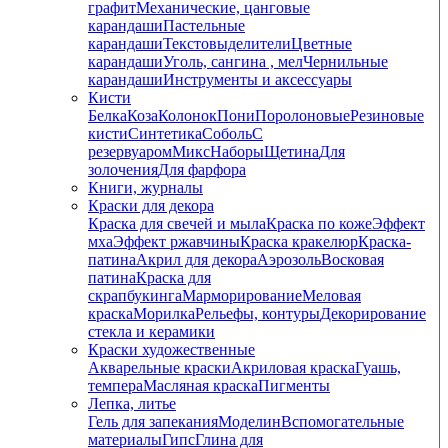
графит
Механические, цанговые
карандаши
Пастельные
карандаши
Текстовыделители
Цветные
карандаши
Уголь, сангина , мел
Чернильные
карандаши
Инструменты и аксессуары
Кисти
Белка
Коза
Колонок
Пони
Поролоновые
Резиновые
кисти
Синтетика
Соболь
С
резервуаром
Микс
Наборы
Щетина
Для
золочения
Для фарфора
Книги, журналы
Краски для декора
Краска для свечей и мыла
Краска по коже
Эффект
мха
Эффект ржавчины
Краска кракелюр
Краска-
патина
Акрил для декора
Аэрозоль
Восковая
патина
Краска для
скрапбукинга
Марморирование
Меловая
краска
Морилка
Рельефы, контуры
Декорирование
стекла и керамики
Краски художественные
Акварельные краски
Акриловая краска
Гуашь,
темпера
Масляная краска
Пигменты
Лепка, литье
Гель для запекания
Моделин
Вспомогательные
материалы
Гипс
Глина для