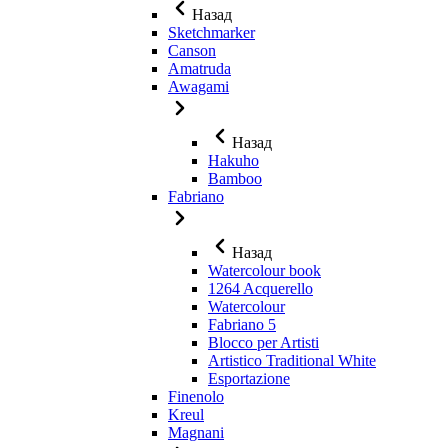
Назад
Sketchmarker
Canson
Amatruda
Awagami
Назад
Hakuho
Bamboo
Fabriano
Назад
Watercolour book
1264 Acquerello
Watercolour
Fabriano 5
Blocco per Artisti
Artistico Traditional White
Esportazione
Finenolo
Kreul
Magnani