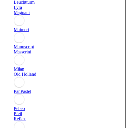
Leuchtturm
Lyra
Magnani
Maimeri
Manuscript
Masserini
Milan
Old Holland
PanPastel
Pebeo
Pfeil
Reflex