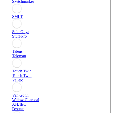
Sketchmarker
SMLT
Solo Goya
Stuff-Pro
Talens
Teloman
Touch Twin
Touch Twin
Vallejo
Van Gogh
Willow Charcoal
АНЛЕС
Гознак