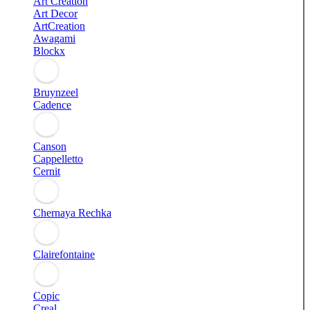
Art Creation
Art Decor
ArtCreation
Awagami
Blockx
Bruynzeel
Cadence
Canson
Cappelletto
Cernit
Chernaya Rechka
Clairefontaine
Copic
Creal