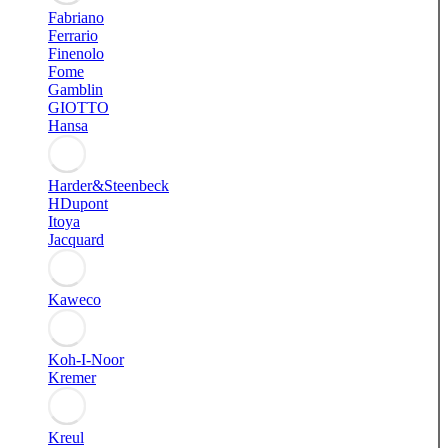
Fabriano
Ferrario
Finenolo
Fome
Gamblin
GIOTTO
Hansa
Harder&Steenbeck
HDupont
Itoya
Jacquard
Kaweco
Koh-I-Noor
Kremer
Kreul