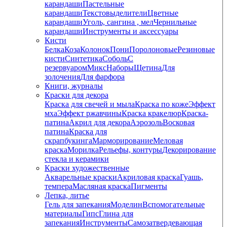
карандаши
Пастельные
карандаши
Текстовыделители
Цветные
карандаши
Уголь, сангина , мел
Чернильные
карандаши
Инструменты и аксессуары
Кисти
Белка
Коза
Колонок
Пони
Поролоновые
Резиновые
кисти
Синтетика
Соболь
С
резервуаром
Микс
Наборы
Щетина
Для
золочения
Для фарфора
Книги, журналы
Краски для декора
Краска для свечей и мыла
Краска по коже
Эффект
мха
Эффект ржавчины
Краска кракелюр
Краска-
патина
Акрил для декора
Аэрозоль
Восковая
патина
Краска для
скрапбукинга
Марморирование
Меловая
краска
Морилка
Рельефы, контуры
Декорирование
стекла и керамики
Краски художественные
Акварельные краски
Акриловая краска
Гуашь,
темпера
Масляная краска
Пигменты
Лепка, литье
Гель для запекания
Моделин
Вспомогательные
материалы
Гипс
Глина для
запекания
Инструменты
Самозатвердевающая