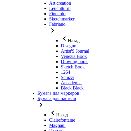
Art creation
Leuchtturm
Finenolo
Sketchmarker
Fabriano
Назад
Disegno
Artist'S Journal
Venezia Book
Drawing book
Sketch Book
1264
Schizzi
Accademia
Black Black
Бумага для маркеров
Бумага для пастели
Назад
Clairefontaine
Magnani
Гознак