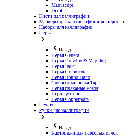
Manuscript
Deml
Кисти для каллиграфии
Маркеры для каллиграфии и леттеринга
Наборы для каллиграфии
Перья
Назад
Перья General
Перья Drawing & Mapping
Перья Italic
Перья Ornamental
Перья Round Hand
Скошенные перья Tape
Перья плаканые Poster
Перо гусиное
Перья Copperplate
Печати
Ручки для каллиграфии
Назад
Картриджи для перьевых ручек