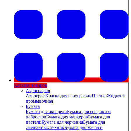
Каталог товаров
Аэрография
Аэрограф
Краска для аэрографии
Пленка
Жидкость
промывочная
Бумага
Бумага для акварели
Бумага для графики и
набросков
Бумага для маркеров
Бумага для
пастели
Бумага для черчения
Бумага для
смешанных техник
Бумага для масла и