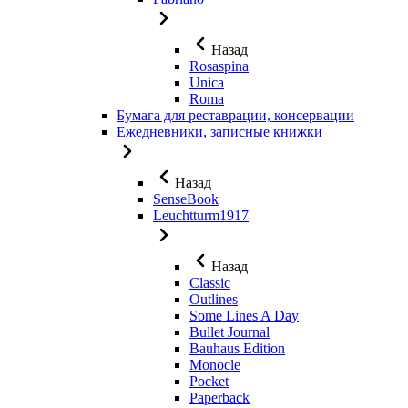
Назад
Rosaspina
Unica
Roma
Бумага для реставрации, консервации
Ежедневники, записные книжки
Назад
SenseBook
Leuchtturm1917
Назад
Classic
Outlines
Some Lines A Day
Bullet Journal
Bauhaus Edition
Monocle
Pocket
Paperback