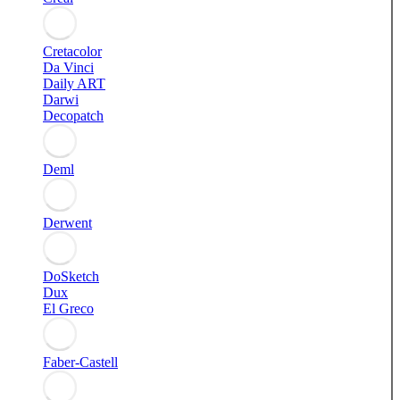
Cretacolor
Da Vinci
Daily ART
Darwi
Decopatch
Deml
Derwent
DoSketch
Dux
El Greco
Faber-Castell