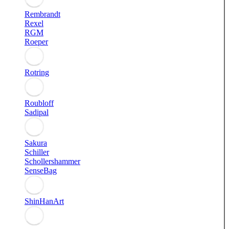
Rembrandt
Rexel
RGM
Roeper
Rotring
Roubloff
Sadipal
Sakura
Schiller
Schollershammer
SenseBag
ShinHanArt