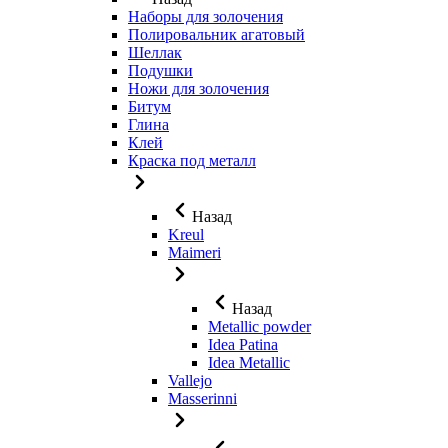
Наборы для золочения
Полировальник агатовый
Шеллак
Подушки
Ножи для золочения
Битум
Глина
Клей
Краска под металл
Назад
Kreul
Maimeri
Назад
Metallic powder
Idea Patina
Idea Metallic
Vallejo
Masserinni