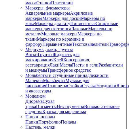
масса
Станки
Пластилин
Маркеры, фломастеры
Акварельные маркеры
Акриловые
маркеры
Маркеры для доски
Маркеры по
коже
Маркеры для тату
Пигментные
Cпиртовые
маркеры для скетчинга
Лаковые
Маркеры по
металлу
Меловые маркеры
Маркеры по
ткани
Маркеры по керамике и
фарфору
Перманентные
Текстовыделители
Трансфер
Медиумы, лаки, грунты
Воски
Грунты
Жидкость для
маскирования
Клей
Консервация,
реставрация
Лаки
Масла
Пасты и гели
Разбавители
и медиумы
Трансферное средство
Мольберты и студийные принадлежности
Манекен
Мольберты
Муляжи для
рисования
Планшеты
Стойки
Стулья
Этюдники
Ящик
и аксессуары
Моделизм
Диорама
Сухая
трава
Пигменты
Инструменты
Вспомогательные
средства
Краска для моделизма
Папки, пеналы
Папки
Портфолио
Пеналы
Пастель, мелки