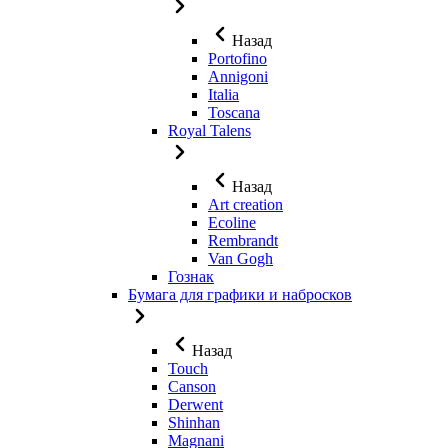
Назад
Portofino
Annigoni
Italia
Toscana
Royal Talens
Назад
Art creation
Ecoline
Rembrandt
Van Gogh
Гознак
Бумага для графики и набросков
Назад
Touch
Canson
Derwent
Shinhan
Magnani