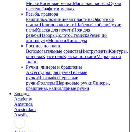
Мелки
Восковые мелки
Масляная пастель
Сухая
пастель
Графит в мелках
Резьба, гравюра
Рашпиль
Алюминиевая пластина
Офортные
станки
Полировальники
Шаберы
Скобели
Сухие
иглы
Краска для печати
Нож для
резьбы
Наборы
Долото
Стамеска
Резец по
линолеуму
Молотки
Линолеум
Роспись по ткани
Вспомогательные средства
Инструменты
Контуры,
резервы
Краситель
Краска по ткани
Маркеры по
ткани
Ручки, линеры и брашпены
Аксессуары для ручек
Гелевые
ручки
Изографы
Перьевые
ручки
Роллеры
Шариковые ручки
Линеры,
брашпены, капиллярные ручки
Бренды
Academy
Amatruda
Amsterdam
Arasilk