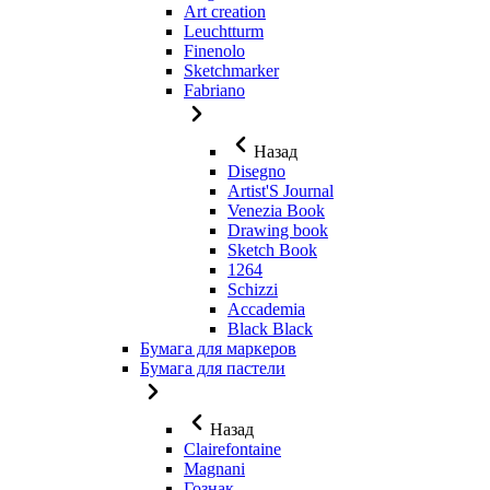
Art creation
Leuchtturm
Finenolo
Sketchmarker
Fabriano
Назад
Disegno
Artist'S Journal
Venezia Book
Drawing book
Sketch Book
1264
Schizzi
Accademia
Black Black
Бумага для маркеров
Бумага для пастели
Назад
Clairefontaine
Magnani
Гознак