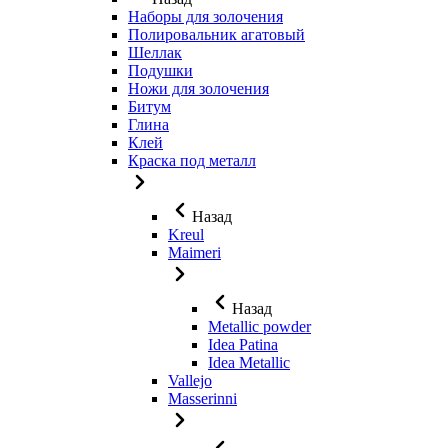
Наборы для золочения
Полировальник агатовый
Шеллак
Подушки
Ножи для золочения
Битум
Глина
Клей
Краска под металл
Назад
Kreul
Maimeri
Назад
Metallic powder
Idea Patina
Idea Metallic
Vallejo
Masserinni