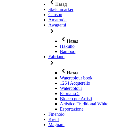
Назад
Sketchmarker
Canson
Amatruda
Awagami
Назад
Hakuho
Bamboo
Fabriano
Назад
Watercolour book
1264 Acquerello
Watercolour
Fabriano 5
Blocco per Artisti
Artistico Traditional White
Esportazione
Finenolo
Kreul
Magnani