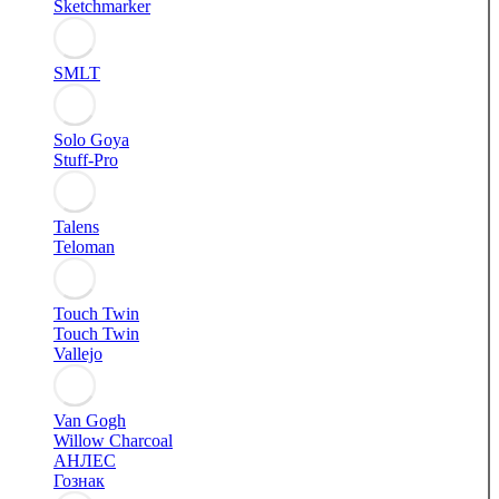
Sketchmarker
SMLT
Solo Goya
Stuff-Pro
Talens
Teloman
Touch Twin
Touch Twin
Vallejo
Van Gogh
Willow Charcoal
АНЛЕС
Гознак