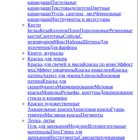
карандаши
Пастельные
карандаши
Текстовыделители
Цветные
карандаши
Уголь, сангина , мел
Чернильные
карандаши
Инструменты и аксессуары
Кисти
Белка
Коза
Колонок
Пони
Поролоновые
Резиновые
кисти
Синтетика
Соболь
С
резервуаром
Микс
Наборы
Щетина
Для
золочения
Для фарфора
Книги, журналы
Краски для декора
Краска для свечей и мыла
Краска по коже
Эффект
мха
Эффект ржавчины
Краска кракелюр
Краска-
патина
Акрил для декора
Аэрозоль
Восковая
патина
Краска для
скрапбукинга
Марморирование
Меловая
краска
Морилка
Рельефы, контуры
Декорирование
стекла и керамики
Краски художественные
Акварельные краски
Акриловая краска
Гуашь,
темпера
Масляная краска
Пигменты
Лепка, литье
Гель для запекания
Моделин
Вспомогательные
материалы
Гипс
Глина для
запекания
Инструменты
Самозатвердевающая