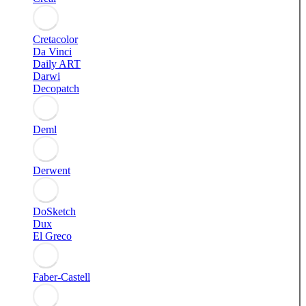
Cretacolor
Da Vinci
Daily ART
Darwi
Decopatch
Deml
Derwent
DoSketch
Dux
El Greco
Faber-Castell