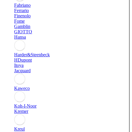
Fabriano
Ferrario
Finenolo
Fome
Gamblin
GIOTTO
Hansa
Harder&Steenbeck
HDupont
Itoya
Jacquard
Kaweco
Koh-I-Noor
Kremer
Kreul