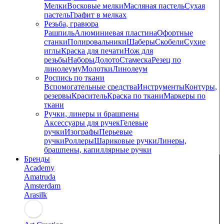
Мелки
Восковые мелки
Масляная пастель
Сухая
пастель
Графит в мелках
Резьба, гравюра
Рашпиль
Алюминиевая пластина
Офортные
станки
Полировальники
Шаберы
Скобели
Сухие
иглы
Краска для печати
Нож для
резьбы
Наборы
Долото
Стамеска
Резец по
линолеуму
Молотки
Линолеум
Роспись по ткани
Вспомогательные средства
Инструменты
Контуры,
резервы
Краситель
Краска по ткани
Маркеры по
ткани
Ручки, линеры и брашпены
Аксессуары для ручек
Гелевые
ручки
Изографы
Перьевые
ручки
Роллеры
Шариковые ручки
Линеры,
брашпены, капиллярные ручки
Бренды
Academy
Amatruda
Amsterdam
Arasilk