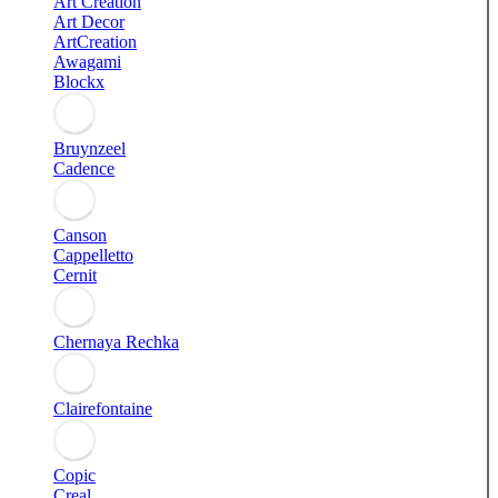
Art Creation
Art Decor
ArtCreation
Awagami
Blockx
Bruynzeel
Cadence
Canson
Cappelletto
Cernit
Chernaya Rechka
Clairefontaine
Copic
Creal