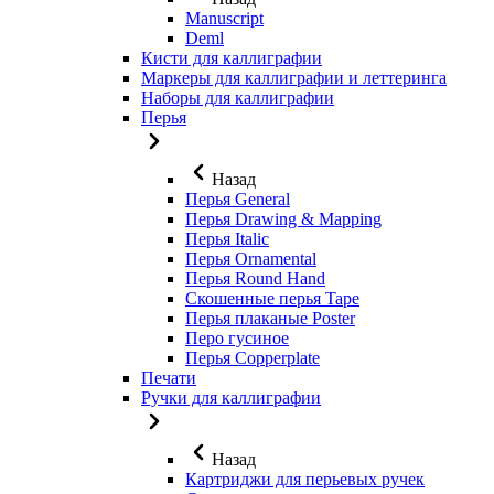
Manuscript
Deml
Кисти для каллиграфии
Маркеры для каллиграфии и леттеринга
Наборы для каллиграфии
Перья
Назад
Перья General
Перья Drawing & Mapping
Перья Italic
Перья Ornamental
Перья Round Hand
Скошенные перья Tape
Перья плаканые Poster
Перо гусиное
Перья Copperplate
Печати
Ручки для каллиграфии
Назад
Картриджи для перьевых ручек