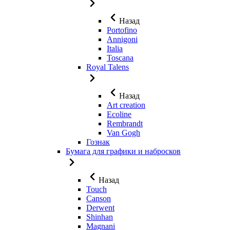
Назад
Portofino
Annigoni
Italia
Toscana
Royal Talens
Назад
Art creation
Ecoline
Rembrandt
Van Gogh
Гознак
Бумага для графики и набросков
Назад
Touch
Canson
Derwent
Shinhan
Magnani