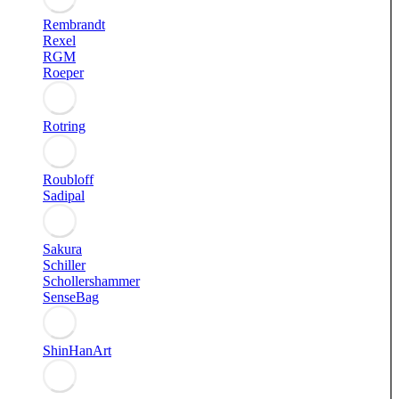
Rembrandt
Rexel
RGM
Roeper
Rotring
Roubloff
Sadipal
Sakura
Schiller
Schollershammer
SenseBag
ShinHanArt