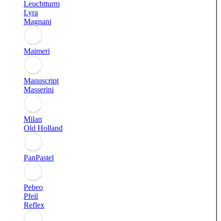
Leuchtturm
Lyra
Magnani
Maimeri
Manuscript
Masserini
Milan
Old Holland
PanPastel
Pebeo
Pfeil
Reflex