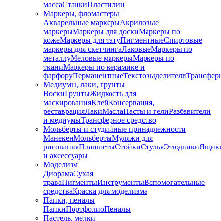
масса
Станки
Пластилин
Маркеры, фломастеры
Акварельные маркеры
Акриловые
маркеры
Маркеры для доски
Маркеры по
коже
Маркеры для тату
Пигментные
Cпиртовые
маркеры для скетчинга
Лаковые
Маркеры по
металлу
Меловые маркеры
Маркеры по
ткани
Маркеры по керамике и
фарфору
Перманентные
Текстовыделители
Трансфер
Медиумы, лаки, грунты
Воски
Грунты
Жидкость для
маскирования
Клей
Консервация,
реставрация
Лаки
Масла
Пасты и гели
Разбавители
и медиумы
Трансферное средство
Мольберты и студийные принадлежности
Манекен
Мольберты
Муляжи для
рисования
Планшеты
Стойки
Стулья
Этюдники
Ящик
и аксессуары
Моделизм
Диорама
Сухая
трава
Пигменты
Инструменты
Вспомогательные
средства
Краска для моделизма
Папки, пеналы
Папки
Портфолио
Пеналы
Пастель, мелки