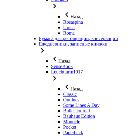
Назад
Rosaspina
Unica
Roma
Бумага для реставрации, консервации
Ежедневники, записные книжки
Назад
SenseBook
Leuchtturm1917
Назад
Classic
Outlines
Some Lines A Day
Bullet Journal
Bauhaus Edition
Monocle
Pocket
Paperback