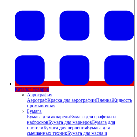
Каталог товаров
Аэрография
Аэрограф
Краска для аэрографии
Пленка
Жидкость
промывочная
Бумага
Бумага для акварели
Бумага для графики и
набросков
Бумага для маркеров
Бумага для
пастели
Бумага для черчения
Бумага для
смешанных техник
Бумага для масла и