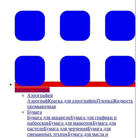
Каталог товаров
Аэрография
Аэрограф
Краска для аэрографии
Пленка
Жидкость
промывочная
Бумага
Бумага для акварели
Бумага для графики и
набросков
Бумага для маркеров
Бумага для
пастели
Бумага для черчения
Бумага для
смешанных техник
Бумага для масла и