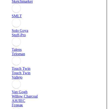
Sketchmarker
SMLT
Solo Goya
Stuff-Pro
Talens
Teloman
Touch Twin
Touch Twin
Vallejo
Van Gogh
Willow Charcoal
АНЛЕС
Гознак