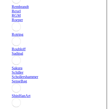
Rembrandt
Rexel
RGM
Roeper
Rotring
Roubloff
Sadipal
Sakura
Schiller
Schollershammer
SenseBag
ShinHanArt