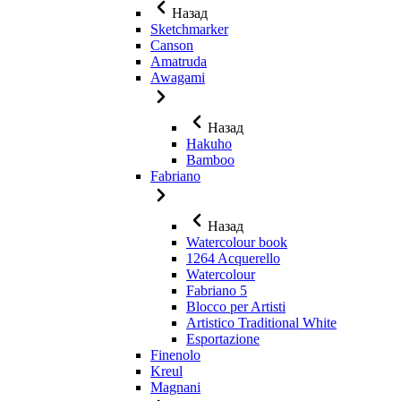
Назад
Sketchmarker
Canson
Amatruda
Awagami
Назад
Hakuho
Bamboo
Fabriano
Назад
Watercolour book
1264 Acquerello
Watercolour
Fabriano 5
Blocco per Artisti
Artistico Traditional White
Esportazione
Finenolo
Kreul
Magnani