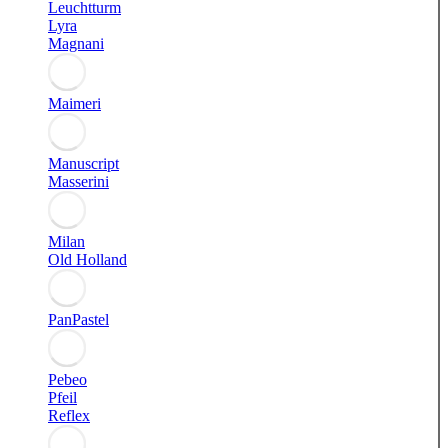
Leuchtturm
Lyra
Magnani
Maimeri
Manuscript
Masserini
Milan
Old Holland
PanPastel
Pebeo
Pfeil
Reflex