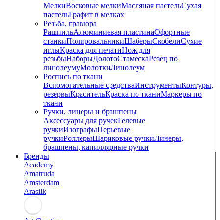
Мелки
Восковые мелки
Масляная пастель
Сухая
пастель
Графит в мелках
Резьба, гравюра
Рашпиль
Алюминиевая пластина
Офортные
станки
Полировальники
Шаберы
Скобели
Сухие
иглы
Краска для печати
Нож для
резьбы
Наборы
Долото
Стамеска
Резец по
линолеуму
Молотки
Линолеум
Роспись по ткани
Вспомогательные средства
Инструменты
Контуры,
резервы
Краситель
Краска по ткани
Маркеры по
ткани
Ручки, линеры и брашпены
Аксессуары для ручек
Гелевые
ручки
Изографы
Перьевые
ручки
Роллеры
Шариковые ручки
Линеры,
брашпены, капиллярные ручки
Бренды
Academy
Amatruda
Amsterdam
Arasilk