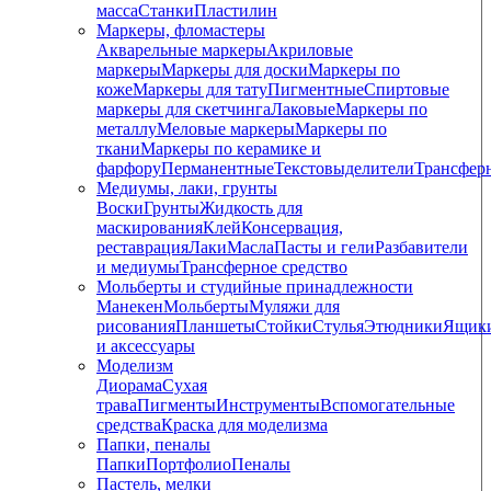
масса
Станки
Пластилин
Маркеры, фломастеры
Акварельные маркеры
Акриловые
маркеры
Маркеры для доски
Маркеры по
коже
Маркеры для тату
Пигментные
Cпиртовые
маркеры для скетчинга
Лаковые
Маркеры по
металлу
Меловые маркеры
Маркеры по
ткани
Маркеры по керамике и
фарфору
Перманентные
Текстовыделители
Трансфер
Медиумы, лаки, грунты
Воски
Грунты
Жидкость для
маскирования
Клей
Консервация,
реставрация
Лаки
Масла
Пасты и гели
Разбавители
и медиумы
Трансферное средство
Мольберты и студийные принадлежности
Манекен
Мольберты
Муляжи для
рисования
Планшеты
Стойки
Стулья
Этюдники
Ящик
и аксессуары
Моделизм
Диорама
Сухая
трава
Пигменты
Инструменты
Вспомогательные
средства
Краска для моделизма
Папки, пеналы
Папки
Портфолио
Пеналы
Пастель, мелки