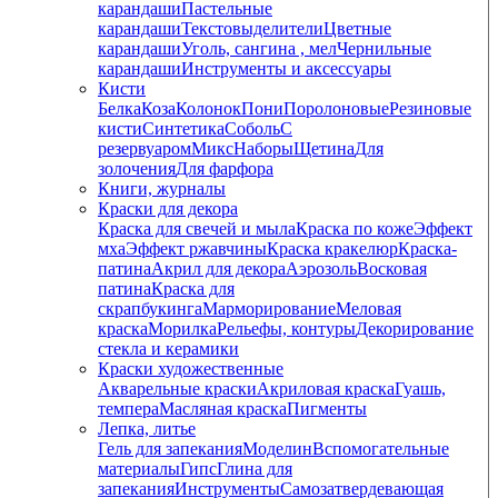
карандаши
Пастельные
карандаши
Текстовыделители
Цветные
карандаши
Уголь, сангина , мел
Чернильные
карандаши
Инструменты и аксессуары
Кисти
Белка
Коза
Колонок
Пони
Поролоновые
Резиновые
кисти
Синтетика
Соболь
С
резервуаром
Микс
Наборы
Щетина
Для
золочения
Для фарфора
Книги, журналы
Краски для декора
Краска для свечей и мыла
Краска по коже
Эффект
мха
Эффект ржавчины
Краска кракелюр
Краска-
патина
Акрил для декора
Аэрозоль
Восковая
патина
Краска для
скрапбукинга
Марморирование
Меловая
краска
Морилка
Рельефы, контуры
Декорирование
стекла и керамики
Краски художественные
Акварельные краски
Акриловая краска
Гуашь,
темпера
Масляная краска
Пигменты
Лепка, литье
Гель для запекания
Моделин
Вспомогательные
материалы
Гипс
Глина для
запекания
Инструменты
Самозатвердевающая