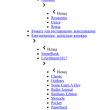
Назад
Rosaspina
Unica
Roma
Бумага для реставрации, консервации
Ежедневники, записные книжки
Назад
SenseBook
Leuchtturm1917
Назад
Classic
Outlines
Some Lines A Day
Bullet Journal
Bauhaus Edition
Monocle
Pocket
Paperback