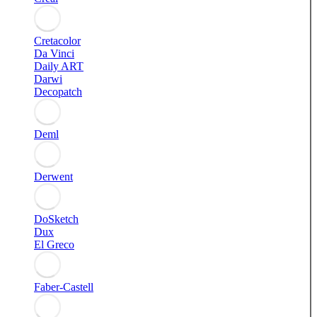
Cretacolor
Da Vinci
Daily ART
Darwi
Decopatch
Deml
Derwent
DoSketch
Dux
El Greco
Faber-Castell