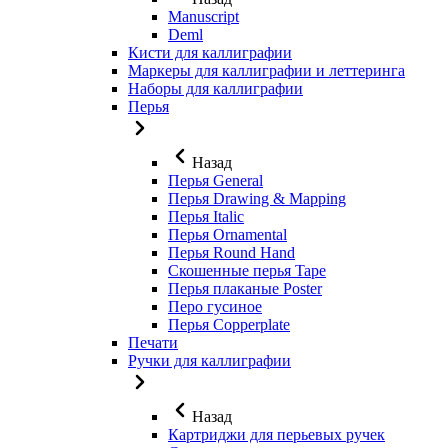
Manuscript
Deml
Кисти для каллиграфии
Маркеры для каллиграфии и леттеринга
Наборы для каллиграфии
Перья
Назад
Перья General
Перья Drawing & Mapping
Перья Italic
Перья Ornamental
Перья Round Hand
Скошенные перья Tape
Перья плаканые Poster
Перо гусиное
Перья Copperplate
Печати
Ручки для каллиграфии
Назад
Картриджи для перьевых ручек