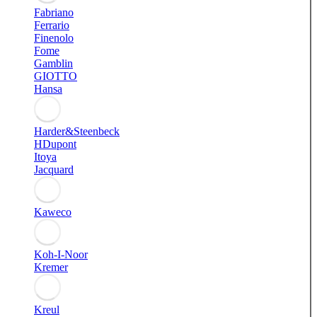
Fabriano
Ferrario
Finenolo
Fome
Gamblin
GIOTTO
Hansa
Harder&Steenbeck
HDupont
Itoya
Jacquard
Kaweco
Koh-I-Noor
Kremer
Kreul