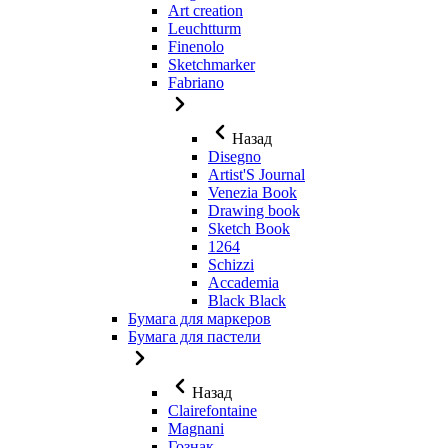
Art creation
Leuchtturm
Finenolo
Sketchmarker
Fabriano
Назад
Disegno
Artist'S Journal
Venezia Book
Drawing book
Sketch Book
1264
Schizzi
Accademia
Black Black
Бумага для маркеров
Бумага для пастели
Назад
Clairefontaine
Magnani
Гознак