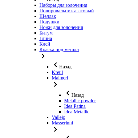
Наборы для золочения
Полировальник агатовый
Шеллак
Подушки
Ножи для золочения
Битум
Глина
Клей
Краска под металл
Назад
Kreul
Maimeri
Назад
Metallic powder
Idea Patina
Idea Metallic
Vallejo
Masserinni