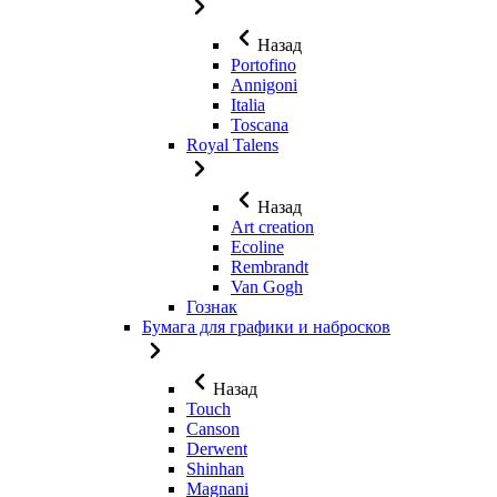
Назад
Portofino
Annigoni
Italia
Toscana
Royal Talens
Назад
Art creation
Ecoline
Rembrandt
Van Gogh
Гознак
Бумага для графики и набросков
Назад
Touch
Canson
Derwent
Shinhan
Magnani