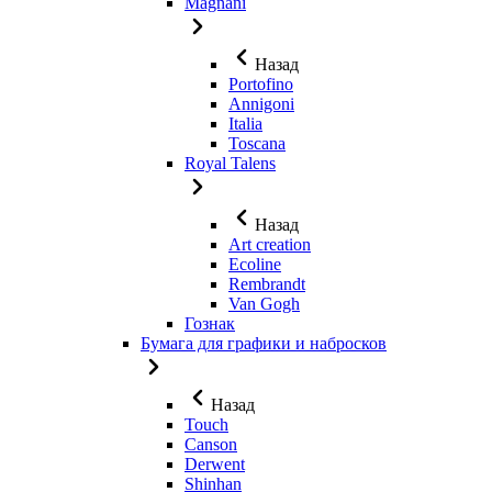
Magnani
Назад
Portofino
Annigoni
Italia
Toscana
Royal Talens
Назад
Art creation
Ecoline
Rembrandt
Van Gogh
Гознак
Бумага для графики и набросков
Назад
Touch
Canson
Derwent
Shinhan