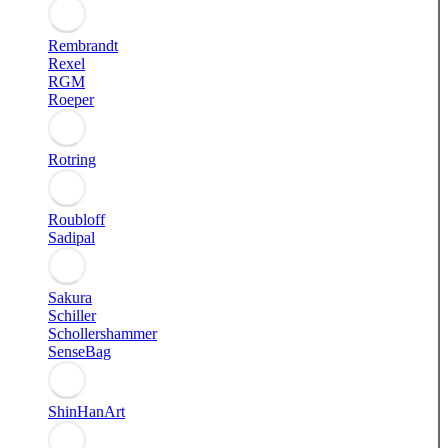
Rembrandt
Rexel
RGM
Roeper
Rotring
Roubloff
Sadipal
Sakura
Schiller
Schollershammer
SenseBag
ShinHanArt