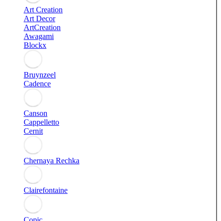
Art Creation
Art Decor
ArtCreation
Awagami
Blockx
Bruynzeel
Cadence
Canson
Cappelletto
Cernit
Chernaya Rechka
Clairefontaine
Copic