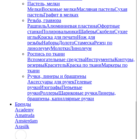
Пастель, мелки
Мелки
Восковые мелки
Масляная пастель
Сухая
пастель
Графит в мелках
Резьба, гравюра
Рашпиль
Алюминиевая пластина
Офортные
станки
Полировальники
Шаберы
Скобели
Сухие
иглы
Краска для печати
Нож для
резьбы
Наборы
Долото
Стамеска
Резец по
линолеуму
Молотки
Линолеум
Роспись по ткани
Вспомогательные средства
Инструменты
Контуры,
резервы
Краситель
Краска по ткани
Маркеры по
ткани
Ручки, линеры и брашпены
Аксессуары для ручек
Гелевые
ручки
Изографы
Перьевые
ручки
Роллеры
Шариковые ручки
Линеры,
брашпены, капиллярные ручки
Бренды
Academy
Amatruda
Amsterdam
Arasilk