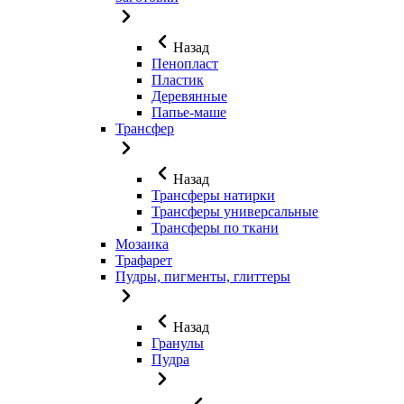
Назад
Пенопласт
Пластик
Деревянные
Папье-маше
Трансфер
Назад
Трансферы натирки
Трансферы универсальные
Трансферы по ткани
Мозаика
Трафарет
Пудры, пигменты, глиттеры
Назад
Гранулы
Пудра