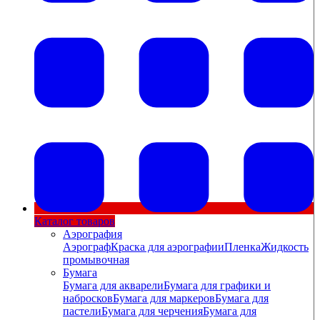
Каталог товаров
Аэрография
Аэрограф
Краска для аэрографии
Пленка
Жидкость
промывочная
Бумага
Бумага для акварели
Бумага для графики и
набросков
Бумага для маркеров
Бумага для
пастели
Бумага для черчения
Бумага для