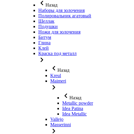
Назад
Наборы для золочения
Полировальник агатовый
Шеллак
Подушки
Ножи для золочения
Битум
Глина
Клей
Краска под металл
Назад
Kreul
Maimeri
Назад
Metallic powder
Idea Patina
Idea Metallic
Vallejo
Masserinni