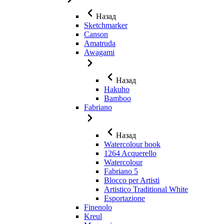
Назад
Sketchmarker
Canson
Amatruda
Awagami
Назад
Hakuho
Bamboo
Fabriano
Назад
Watercolour book
1264 Acquerello
Watercolour
Fabriano 5
Blocco per Artisti
Artistico Traditional White
Esportazione
Finenolo
Kreul