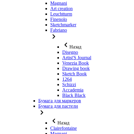
Magnani
Art creation
Leuchtturm
Finenolo
Sketchmarker
Fabriano
Назад
Disegno
Artist'S Journal
Venezia Book
Drawing book
Sketch Book
1264
Schizzi
Accademia
Black Black
Бумага для маркеров
Бумага для пастели
Назад
Clairefontaine
Magnani