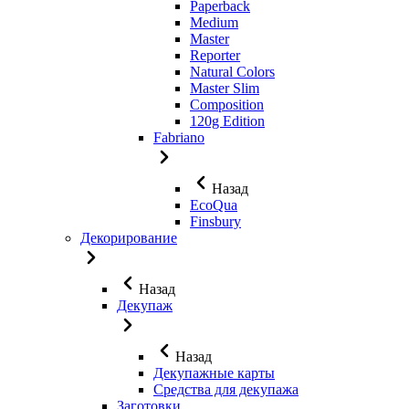
Paperback
Medium
Master
Reporter
Natural Colors
Master Slim
Composition
120g Edition
Fabriano
Назад
EcoQua
Finsbury
Декорирование
Назад
Декупаж
Назад
Декупажные карты
Средства для декупажа
Заготовки