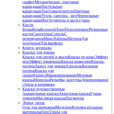
графит
Механические, цанговые
карандаши
Пастельные
карандаши
Текстовыделители
Цветные
карандаши
Уголь, сангина , мел
Чернильные
карандаши
Инструменты и аксессуары
Кисти
Белка
Коза
Колонок
Пони
Поролоновые
Резиновые
кисти
Синтетика
Соболь
С
резервуаром
Микс
Наборы
Щетина
Для
золочения
Для фарфора
Книги, журналы
Краски для декора
Краска для свечей и мыла
Краска по коже
Эффект
мха
Эффект ржавчины
Краска кракелюр
Краска-
патина
Акрил для декора
Аэрозоль
Восковая
патина
Краска для
скрапбукинга
Марморирование
Меловая
краска
Морилка
Рельефы, контуры
Декорирование
стекла и керамики
Краски художественные
Акварельные краски
Акриловая краска
Гуашь,
темпера
Масляная краска
Пигменты
Лепка, литье
Гель для запекания
Моделин
Вспомогательные
материалы
Гипс
Глина для