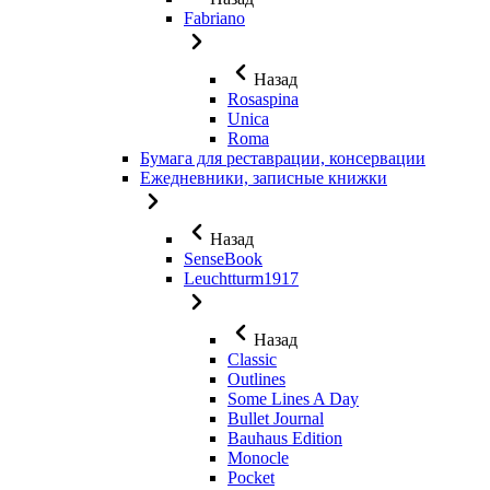
Fabriano
Назад
Rosaspina
Unica
Roma
Бумага для реставрации, консервации
Ежедневники, записные книжки
Назад
SenseBook
Leuchtturm1917
Назад
Classic
Outlines
Some Lines A Day
Bullet Journal
Bauhaus Edition
Monocle
Pocket