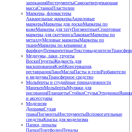
запекания
Инструменты
Самозатвердевающая
масса
Станки
Пластилин
Маркеры, фломастеры
Акварельные маркеры
Акриловые
маркеры
Маркеры для доски
Маркеры по
коже
Маркеры для тату
Пигментные
Cпиртовые
маркеры для скетчинга
Лаковые
Маркеры по
металлу
Меловые маркеры
Маркеры по
ткани
Маркеры по керамике и
фарфору
Перманентные
Текстовыделители
Трансфер
Медиумы, лаки, грунты
Воски
Грунты
Жидкость для
маскирования
Клей
Консервация,
реставрация
Лаки
Масла
Пасты и гели
Разбавители
и медиумы
Трансферное средство
Мольберты и студийные принадлежности
Манекен
Мольберты
Муляжи для
рисования
Планшеты
Стойки
Стулья
Этюдники
Ящик
и аксессуары
Моделизм
Диорама
Сухая
трава
Пигменты
Инструменты
Вспомогательные
средства
Краска для моделизма
Папки, пеналы
Папки
Портфолио
Пеналы