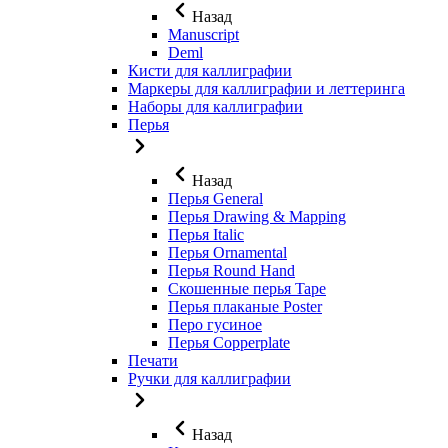
Назад
Manuscript
Deml
Кисти для каллиграфии
Маркеры для каллиграфии и леттеринга
Наборы для каллиграфии
Перья
Назад
Перья General
Перья Drawing & Mapping
Перья Italic
Перья Ornamental
Перья Round Hand
Скошенные перья Tape
Перья плаканые Poster
Перо гусиное
Перья Copperplate
Печати
Ручки для каллиграфии
Назад