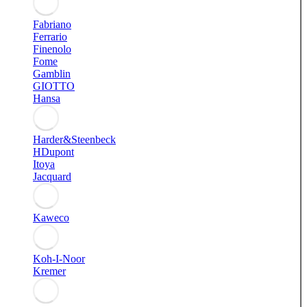
Fabriano
Ferrario
Finenolo
Fome
Gamblin
GIOTTO
Hansa
Harder&Steenbeck
HDupont
Itoya
Jacquard
Kaweco
Koh-I-Noor
Kremer