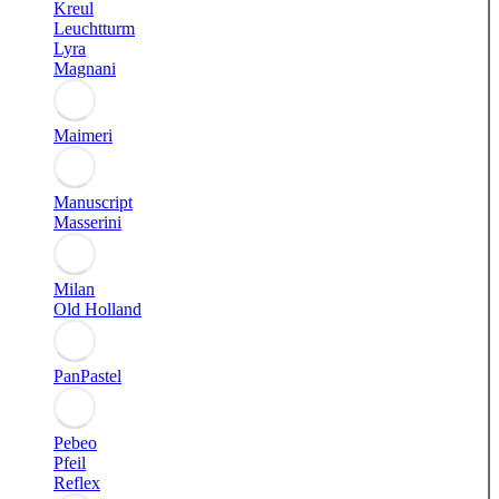
Kreul
Leuchtturm
Lyra
Magnani
Maimeri
Manuscript
Masserini
Milan
Old Holland
PanPastel
Pebeo
Pfeil
Reflex