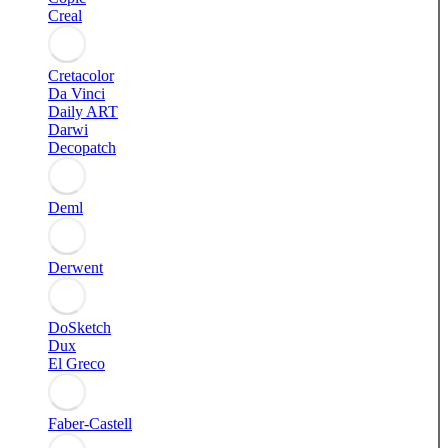
Creal
Cretacolor
Da Vinci
Daily ART
Darwi
Decopatch
Deml
Derwent
DoSketch
Dux
El Greco
Faber-Castell