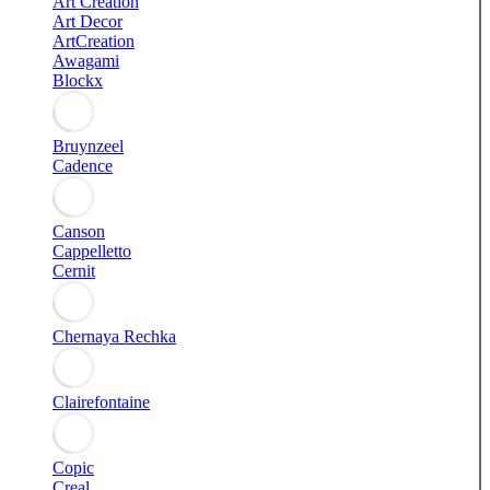
Art Creation
Art Decor
ArtCreation
Awagami
Blockx
Bruynzeel
Cadence
Canson
Cappelletto
Cernit
Chernaya Rechka
Clairefontaine
Copic
Creal