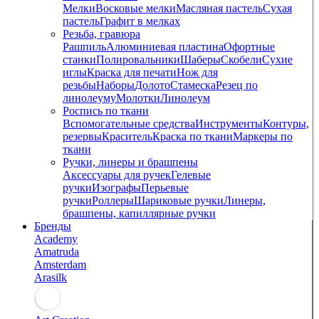
Мелки
Восковые мелки
Масляная пастель
Сухая
пастель
Графит в мелках
Резьба, гравюра
Рашпиль
Алюминиевая пластина
Офортные
станки
Полировальники
Шаберы
Скобели
Сухие
иглы
Краска для печати
Нож для
резьбы
Наборы
Долото
Стамеска
Резец по
линолеуму
Молотки
Линолеум
Роспись по ткани
Вспомогательные средства
Инструменты
Контуры,
резервы
Краситель
Краска по ткани
Маркеры по
ткани
Ручки, линеры и брашпены
Аксессуары для ручек
Гелевые
ручки
Изографы
Перьевые
ручки
Роллеры
Шариковые ручки
Линеры,
брашпены, капиллярные ручки
Бренды
Academy
Amatruda
Amsterdam
Arasilk