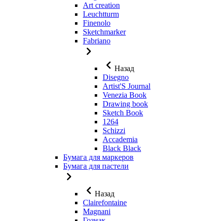
Art creation
Leuchtturm
Finenolo
Sketchmarker
Fabriano
Назад
Disegno
Artist'S Journal
Venezia Book
Drawing book
Sketch Book
1264
Schizzi
Accademia
Black Black
Бумага для маркеров
Бумага для пастели
Назад
Clairefontaine
Magnani
Гознак