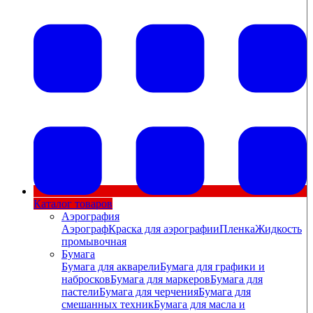
Каталог товаров
Аэрография
Аэрограф
Краска для аэрографии
Пленка
Жидкость
промывочная
Бумага
Бумага для акварели
Бумага для графики и
набросков
Бумага для маркеров
Бумага для
пастели
Бумага для черчения
Бумага для
смешанных техник
Бумага для масла и