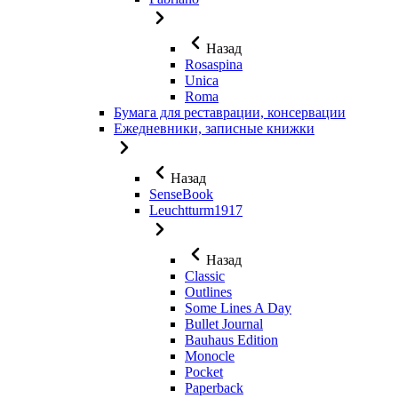
Назад
Rosaspina
Unica
Roma
Бумага для реставрации, консервации
Ежедневники, записные книжки
Назад
SenseBook
Leuchtturm1917
Назад
Classic
Outlines
Some Lines A Day
Bullet Journal
Bauhaus Edition
Monocle
Pocket
Paperback