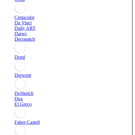
Cretacolor
Da Vinci
Daily ART
Darwi
Decopatch
Deml
Derwent
DoSketch
Dux
El Greco
Faber-Castell