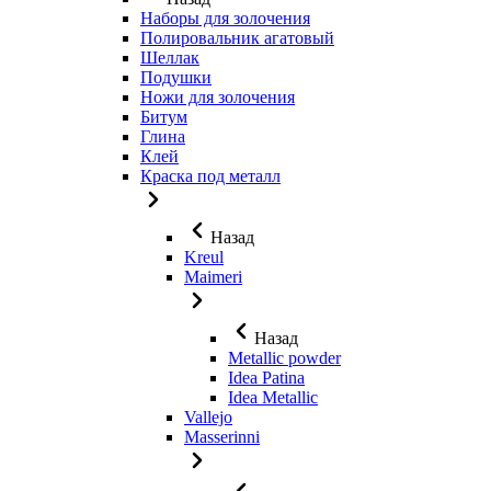
Наборы для золочения
Полировальник агатовый
Шеллак
Подушки
Ножи для золочения
Битум
Глина
Клей
Краска под металл
Назад
Kreul
Maimeri
Назад
Metallic powder
Idea Patina
Idea Metallic
Vallejo
Masserinni