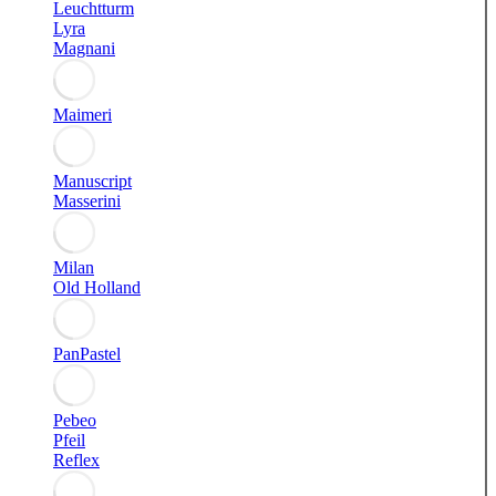
Leuchtturm
Lyra
Magnani
Maimeri
Manuscript
Masserini
Milan
Old Holland
PanPastel
Pebeo
Pfeil
Reflex