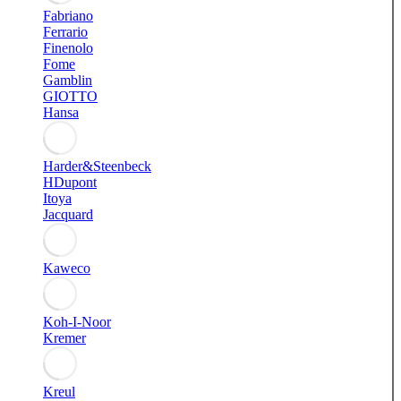
Fabriano
Ferrario
Finenolo
Fome
Gamblin
GIOTTO
Hansa
Harder&Steenbeck
HDupont
Itoya
Jacquard
Kaweco
Koh-I-Noor
Kremer
Kreul