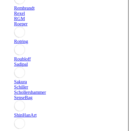
Rembrandt
Rexel
RGM
Roeper
Rotring
Roubloff
Sadipal
Sakura
Schiller
Schollershammer
SenseBag
ShinHanArt