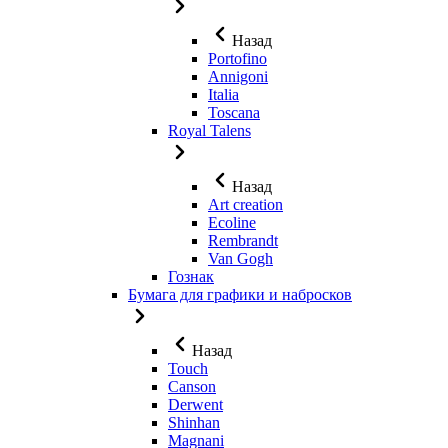
Назад
Portofino
Annigoni
Italia
Toscana
Royal Talens
Назад
Art creation
Ecoline
Rembrandt
Van Gogh
Гознак
Бумага для графики и набросков
Назад
Touch
Canson
Derwent
Shinhan
Magnani