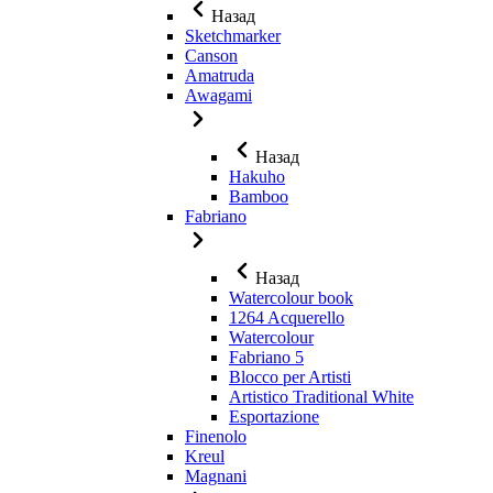
Назад
Sketchmarker
Canson
Amatruda
Awagami
Назад
Hakuho
Bamboo
Fabriano
Назад
Watercolour book
1264 Acquerello
Watercolour
Fabriano 5
Blocco per Artisti
Artistico Traditional White
Esportazione
Finenolo
Kreul
Magnani