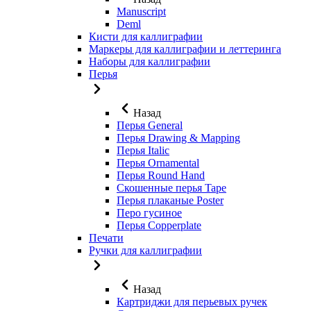
Manuscript
Deml
Кисти для каллиграфии
Маркеры для каллиграфии и леттеринга
Наборы для каллиграфии
Перья
Назад
Перья General
Перья Drawing & Mapping
Перья Italic
Перья Ornamental
Перья Round Hand
Скошенные перья Tape
Перья плаканые Poster
Перо гусиное
Перья Copperplate
Печати
Ручки для каллиграфии
Назад
Картриджи для перьевых ручек