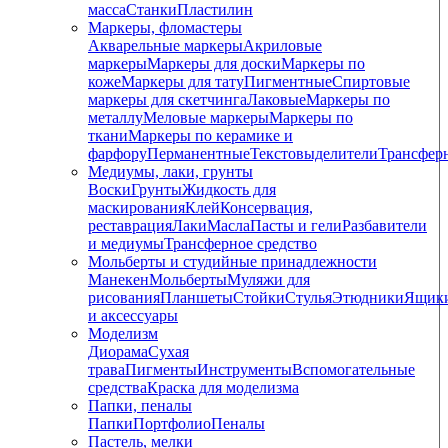
масса
Станки
Пластилин
Маркеры, фломастеры
Акварельные маркеры
Акриловые
маркеры
Маркеры для доски
Маркеры по
коже
Маркеры для тату
Пигментные
Cпиртовые
маркеры для скетчинга
Лаковые
Маркеры по
металлу
Меловые маркеры
Маркеры по
ткани
Маркеры по керамике и
фарфору
Перманентные
Текстовыделители
Трансфер
Медиумы, лаки, грунты
Воски
Грунты
Жидкость для
маскирования
Клей
Консервация,
реставрация
Лаки
Масла
Пасты и гели
Разбавители
и медиумы
Трансферное средство
Мольберты и студийные принадлежности
Манекен
Мольберты
Муляжи для
рисования
Планшеты
Стойки
Стулья
Этюдники
Ящик
и аксессуары
Моделизм
Диорама
Сухая
трава
Пигменты
Инструменты
Вспомогательные
средства
Краска для моделизма
Папки, пеналы
Папки
Портфолио
Пеналы
Пастель, мелки