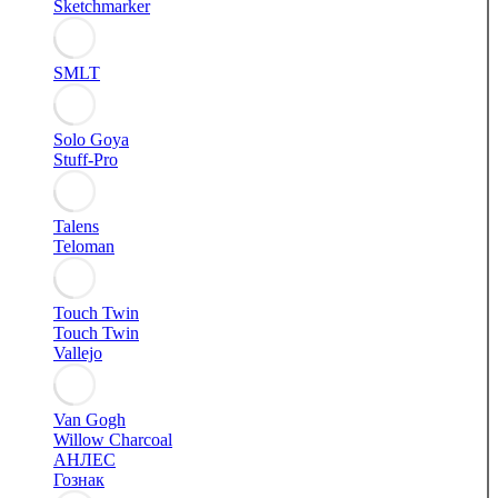
Sketchmarker
SMLT
Solo Goya
Stuff-Pro
Talens
Teloman
Touch Twin
Touch Twin
Vallejo
Van Gogh
Willow Charcoal
АНЛЕС
Гознак