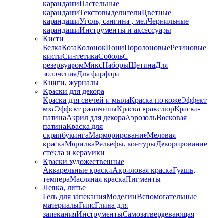
карандаши
Пастельные
карандаши
Текстовыделители
Цветные
карандаши
Уголь, сангина , мел
Чернильные
карандаши
Инструменты и аксессуары
Кисти
Белка
Коза
Колонок
Пони
Поролоновые
Резиновые
кисти
Синтетика
Соболь
С
резервуаром
Микс
Наборы
Щетина
Для
золочения
Для фарфора
Книги, журналы
Краски для декора
Краска для свечей и мыла
Краска по коже
Эффект
мха
Эффект ржавчины
Краска кракелюр
Краска-
патина
Акрил для декора
Аэрозоль
Восковая
патина
Краска для
скрапбукинга
Марморирование
Меловая
краска
Морилка
Рельефы, контуры
Декорирование
стекла и керамики
Краски художественные
Акварельные краски
Акриловая краска
Гуашь,
темпера
Масляная краска
Пигменты
Лепка, литье
Гель для запекания
Моделин
Вспомогательные
материалы
Гипс
Глина для
запекания
Инструменты
Самозатвердевающая