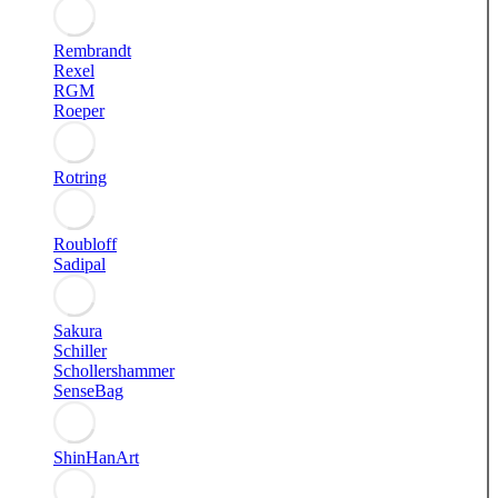
Rembrandt
Rexel
RGM
Roeper
Rotring
Roubloff
Sadipal
Sakura
Schiller
Schollershammer
SenseBag
ShinHanArt