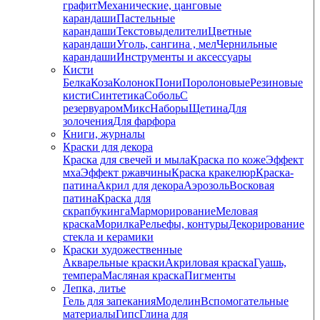
графит
Механические, цанговые
карандаши
Пастельные
карандаши
Текстовыделители
Цветные
карандаши
Уголь, сангина , мел
Чернильные
карандаши
Инструменты и аксессуары
Кисти
Белка
Коза
Колонок
Пони
Поролоновые
Резиновые
кисти
Синтетика
Соболь
С
резервуаром
Микс
Наборы
Щетина
Для
золочения
Для фарфора
Книги, журналы
Краски для декора
Краска для свечей и мыла
Краска по коже
Эффект
мха
Эффект ржавчины
Краска кракелюр
Краска-
патина
Акрил для декора
Аэрозоль
Восковая
патина
Краска для
скрапбукинга
Марморирование
Меловая
краска
Морилка
Рельефы, контуры
Декорирование
стекла и керамики
Краски художественные
Акварельные краски
Акриловая краска
Гуашь,
темпера
Масляная краска
Пигменты
Лепка, литье
Гель для запекания
Моделин
Вспомогательные
материалы
Гипс
Глина для