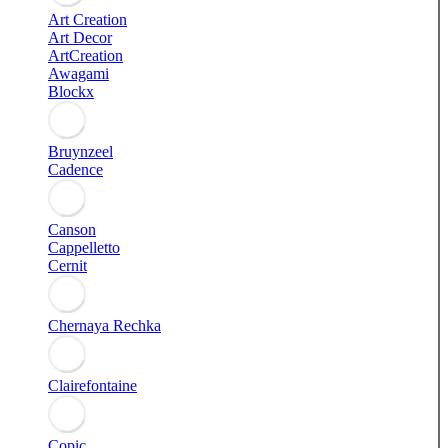
Art Creation
Art Decor
ArtCreation
Awagami
Blockx
Bruynzeel
Cadence
Canson
Cappelletto
Cernit
Chernaya Rechka
Clairefontaine
Copic