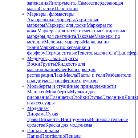
запекания
Инструменты
Самозатвердевающая
масса
Станки
Пластилин
Маркеры, фломастеры
Акварельные маркеры
Акриловые
маркеры
Маркеры для доски
Маркеры по
коже
Маркеры для тату
Пигментные
Cпиртовые
маркеры для скетчинга
Лаковые
Маркеры по
металлу
Меловые маркеры
Маркеры по
ткани
Маркеры по керамике и
фарфору
Перманентные
Текстовыделители
Трансфер
Медиумы, лаки, грунты
Воски
Грунты
Жидкость для
маскирования
Клей
Консервация,
реставрация
Лаки
Масла
Пасты и гели
Разбавители
и медиумы
Трансферное средство
Мольберты и студийные принадлежности
Манекен
Мольберты
Муляжи для
рисования
Планшеты
Стойки
Стулья
Этюдники
Ящик
и аксессуары
Моделизм
Диорама
Сухая
трава
Пигменты
Инструменты
Вспомогательные
средства
Краска для моделизма
Папки, пеналы
Папки
Портфолио
Пеналы