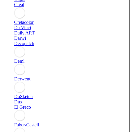
Creal
Cretacolor
Da Vinci
Daily ART
Darwi
Decopatch
Deml
Derwent
DoSketch
Dux
El Greco
Faber-Castell