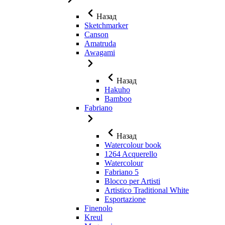
Назад
Sketchmarker
Canson
Amatruda
Awagami
Назад
Hakuho
Bamboo
Fabriano
Назад
Watercolour book
1264 Acquerello
Watercolour
Fabriano 5
Blocco per Artisti
Artistico Traditional White
Esportazione
Finenolo
Kreul