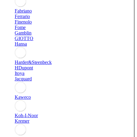
Fabriano
Ferrario
Finenolo
Fome
Gamblin
GIOTTO
Hansa
Harder&Steenbeck
HDupont
Itoya
Jacquard
Kaweco
Koh-I-Noor
Kremer