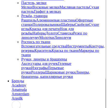
Пастель, мелки
Мелки
Восковые мелки
Масляная пастель
Сухая
пастель
Графит в мелках
Резьба, гравюра
Рашпиль
Алюминиевая пластина
Офортные
станки
Полировальники
Шаберы
Скобели
Сухие
иглы
Краска для печати
Нож для
резьбы
Наборы
Долото
Стамеска
Резец по
линолеуму
Молотки
Линолеум
Роспись по ткани
Вспомогательные средства
Инструменты
Контуры,
резервы
Краситель
Краска по ткани
Маркеры по
ткани
Ручки, линеры и брашпены
Аксессуары для ручек
Гелевые
ручки
Изографы
Перьевые
ручки
Роллеры
Шариковые ручки
Линеры,
брашпены, капиллярные ручки
Бренды
Academy
Amatruda
Amsterdam
Arasilk