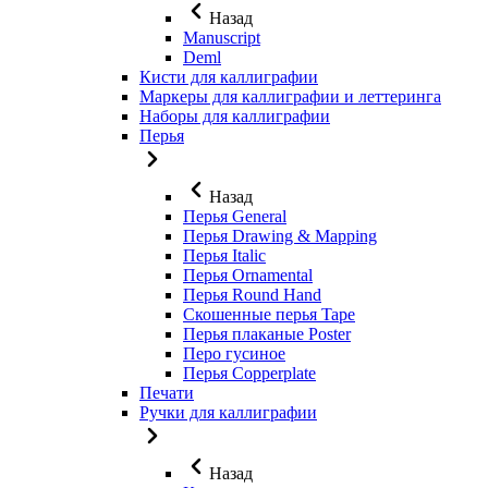
Назад
Manuscript
Deml
Кисти для каллиграфии
Маркеры для каллиграфии и леттеринга
Наборы для каллиграфии
Перья
Назад
Перья General
Перья Drawing & Mapping
Перья Italic
Перья Ornamental
Перья Round Hand
Скошенные перья Tape
Перья плаканые Poster
Перо гусиное
Перья Copperplate
Печати
Ручки для каллиграфии
Назад