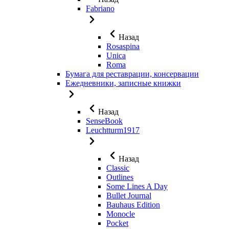
Fabriano
Назад
Rosaspina
Unica
Roma
Бумага для реставрации, консервации
Ежедневники, записные книжки
Назад
SenseBook
Leuchtturm1917
Назад
Classic
Outlines
Some Lines A Day
Bullet Journal
Bauhaus Edition
Monocle
Pocket