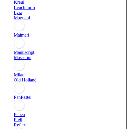
Kreul
Leuchtturm
Lyra
Magnani
Maimeri
Manuscript
Masserini
Milan
Old Holland
PanPastel
Pebeo
Pfeil
Reflex