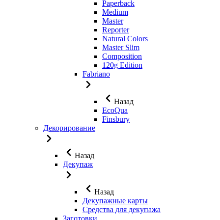
Paperback
Medium
Master
Reporter
Natural Colors
Master Slim
Composition
120g Edition
Fabriano
Назад
EcoQua
Finsbury
Декорирование
Назад
Декупаж
Назад
Декупажные карты
Средства для декупажа
Заготовки