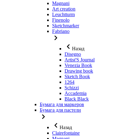
Magnani
Art creation
Leuchtturm
Finenolo
Sketchmarker
Fabriano
Назад
Disegno
Artist'S Journal
Venezia Book
Drawing book
Sketch Book
1264
Schizzi
Accademia
Black Black
Бумага для маркеров
Бумага для пастели
Назад
Clairefontaine
Magnani