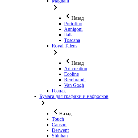
Magnani
Назад
Portofino
Annigoni
Italia
Toscana
Royal Talens
Назад
Art creation
Ecoline
Rembrandt
Van Gogh
Гознак
Бумага для графики и набросков
Назад
Touch
Canson
Derwent
Shinhan