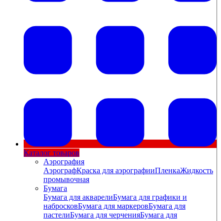
Каталог товаров
Аэрография
Аэрограф
Краска для аэрографии
Пленка
Жидкость
промывочная
Бумага
Бумага для акварели
Бумага для графики и
набросков
Бумага для маркеров
Бумага для
пастели
Бумага для черчения
Бумага для