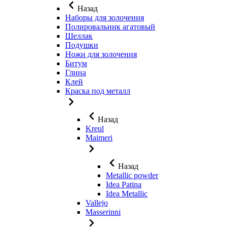
Назад
Наборы для золочения
Полировальник агатовый
Шеллак
Подушки
Ножи для золочения
Битум
Глина
Клей
Краска под металл
Назад
Kreul
Maimeri
Назад
Metallic powder
Idea Patina
Idea Metallic
Vallejo
Masserinni