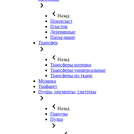
Назад
Пенопласт
Пластик
Деревянные
Папье-маше
Трансфер
Назад
Трансферы натирки
Трансферы универсальные
Трансферы по ткани
Мозаика
Трафарет
Пудры, пигменты, глиттеры
Назад
Гранулы
Пудра