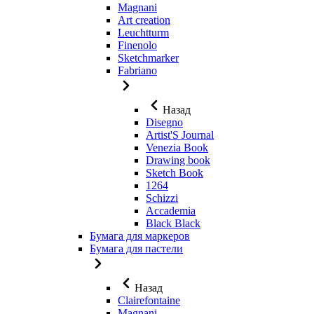
Magnani
Art creation
Leuchtturm
Finenolo
Sketchmarker
Fabriano
Назад
Disegno
Artist'S Journal
Venezia Book
Drawing book
Sketch Book
1264
Schizzi
Accademia
Black Black
Бумага для маркеров
Бумага для пастели
Назад
Clairefontaine
Magnani