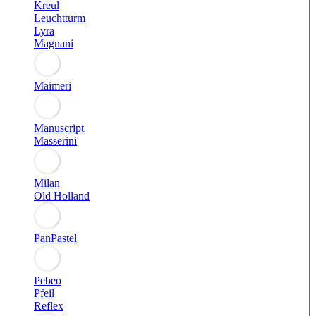
Kreul
Leuchtturm
Lyra
Magnani
Maimeri
Manuscript
Masserini
Milan
Old Holland
PanPastel
Pebeo
Pfeil
Reflex