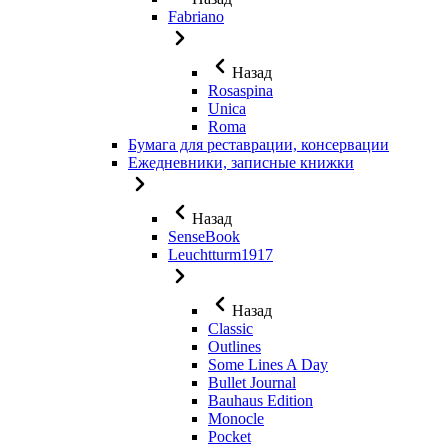
Fabriano
Назад
Rosaspina
Unica
Roma
Бумага для реставрации, консервации
Ежедневники, записные книжки
Назад
SenseBook
Leuchtturm1917
Назад
Classic
Outlines
Some Lines A Day
Bullet Journal
Bauhaus Edition
Monocle
Pocket