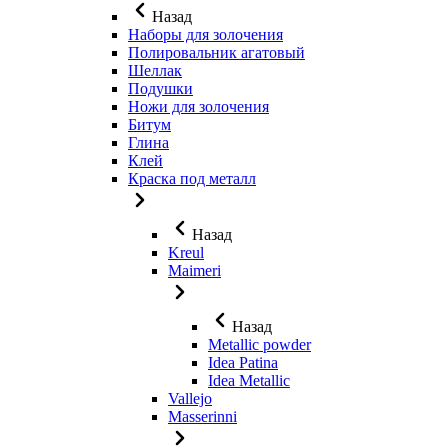
Назад
Наборы для золочения
Полировальник агатовый
Шеллак
Подушки
Ножи для золочения
Битум
Глина
Клей
Краска под металл
Назад
Kreul
Maimeri
Назад
Metallic powder
Idea Patina
Idea Metallic
Vallejo
Masserinni