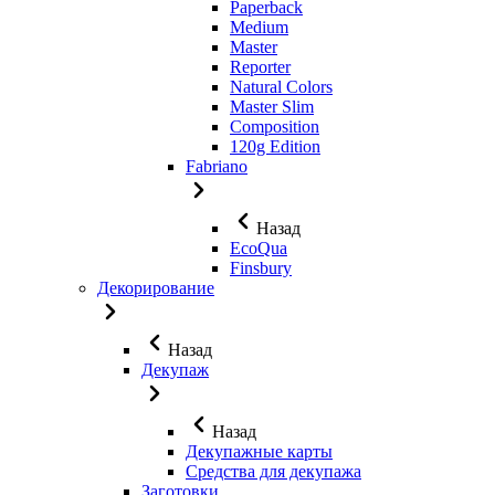
Paperback
Medium
Master
Reporter
Natural Colors
Master Slim
Composition
120g Edition
Fabriano
Назад
EcoQua
Finsbury
Декорирование
Назад
Декупаж
Назад
Декупажные карты
Средства для декупажа
Заготовки