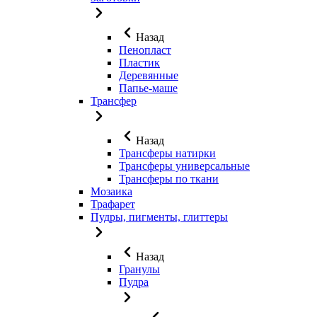
Назад
Пенопласт
Пластик
Деревянные
Папье-маше
Трансфер
Назад
Трансферы натирки
Трансферы универсальные
Трансферы по ткани
Мозаика
Трафарет
Пудры, пигменты, глиттеры
Назад
Гранулы
Пудра