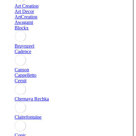
Art Creation
Art Decor
ArtCreation
Awagami
Blockx
Bruynzeel
Cadence
Canson
Cappelletto
Cernit
Chernaya Rechka
Clairefontaine
Copic