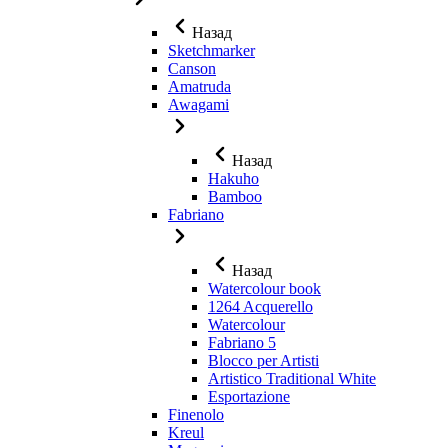
Назад
Sketchmarker
Canson
Amatruda
Awagami
Назад
Hakuho
Bamboo
Fabriano
Назад
Watercolour book
1264 Acquerello
Watercolour
Fabriano 5
Blocco per Artisti
Artistico Traditional White
Esportazione
Finenolo
Kreul