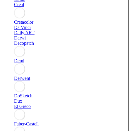
Creal
Cretacolor
Da Vinci
Daily ART
Darwi
Decopatch
Deml
Derwent
DoSketch
Dux
El Greco
Faber-Castell