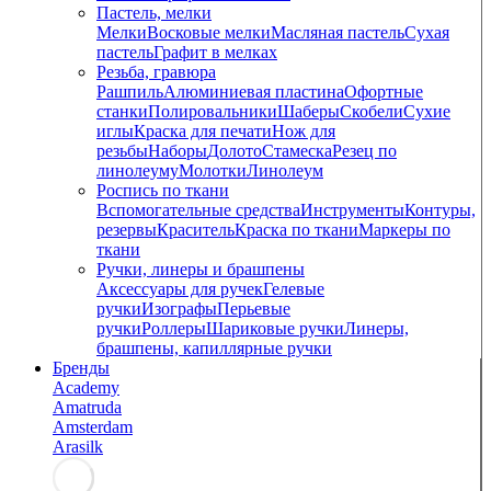
Пастель, мелки
Мелки
Восковые мелки
Масляная пастель
Сухая
пастель
Графит в мелках
Резьба, гравюра
Рашпиль
Алюминиевая пластина
Офортные
станки
Полировальники
Шаберы
Скобели
Сухие
иглы
Краска для печати
Нож для
резьбы
Наборы
Долото
Стамеска
Резец по
линолеуму
Молотки
Линолеум
Роспись по ткани
Вспомогательные средства
Инструменты
Контуры,
резервы
Краситель
Краска по ткани
Маркеры по
ткани
Ручки, линеры и брашпены
Аксессуары для ручек
Гелевые
ручки
Изографы
Перьевые
ручки
Роллеры
Шариковые ручки
Линеры,
брашпены, капиллярные ручки
Бренды
Academy
Amatruda
Amsterdam
Arasilk