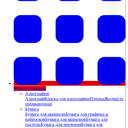
Каталог товаров
Аэрография
Аэрограф
Краска для аэрографии
Пленка
Жидкость
промывочная
Бумага
Бумага для акварели
Бумага для графики и
набросков
Бумага для маркеров
Бумага для
пастели
Бумага для черчения
Бумага для