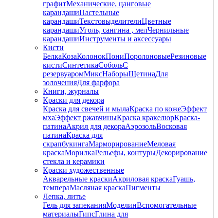
графит
Механические, цанговые
карандаши
Пастельные
карандаши
Текстовыделители
Цветные
карандаши
Уголь, сангина , мел
Чернильные
карандаши
Инструменты и аксессуары
Кисти
Белка
Коза
Колонок
Пони
Поролоновые
Резиновые
кисти
Синтетика
Соболь
С
резервуаром
Микс
Наборы
Щетина
Для
золочения
Для фарфора
Книги, журналы
Краски для декора
Краска для свечей и мыла
Краска по коже
Эффект
мха
Эффект ржавчины
Краска кракелюр
Краска-
патина
Акрил для декора
Аэрозоль
Восковая
патина
Краска для
скрапбукинга
Марморирование
Меловая
краска
Морилка
Рельефы, контуры
Декорирование
стекла и керамики
Краски художественные
Акварельные краски
Акриловая краска
Гуашь,
темпера
Масляная краска
Пигменты
Лепка, литье
Гель для запекания
Моделин
Вспомогательные
материалы
Гипс
Глина для