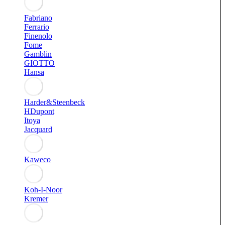
Fabriano
Ferrario
Finenolo
Fome
Gamblin
GIOTTO
Hansa
Harder&Steenbeck
HDupont
Itoya
Jacquard
Kaweco
Koh-I-Noor
Kremer