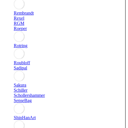
Rembrandt
Rexel
RGM
Roeper
Rotring
Roubloff
Sadipal
Sakura
Schiller
Schollershammer
SenseBag
ShinHanArt