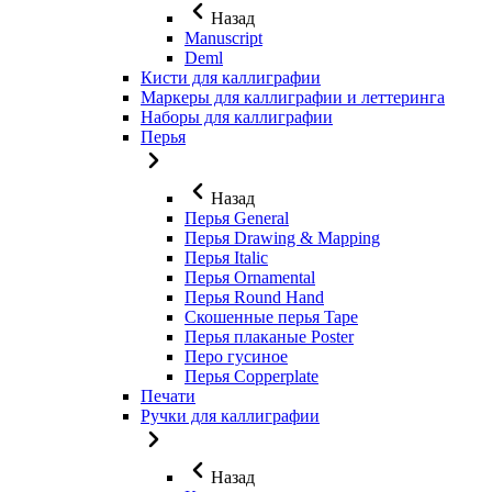
Назад
Manuscript
Deml
Кисти для каллиграфии
Маркеры для каллиграфии и леттеринга
Наборы для каллиграфии
Перья
Назад
Перья General
Перья Drawing & Mapping
Перья Italic
Перья Ornamental
Перья Round Hand
Скошенные перья Tape
Перья плаканые Poster
Перо гусиное
Перья Copperplate
Печати
Ручки для каллиграфии
Назад