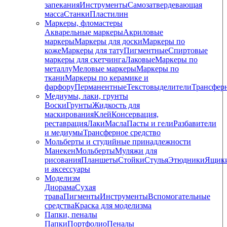
запекания
Инструменты
Самозатвердевающая
масса
Станки
Пластилин
Маркеры, фломастеры
Акварельные маркеры
Акриловые
маркеры
Маркеры для доски
Маркеры по
коже
Маркеры для тату
Пигментные
Cпиртовые
маркеры для скетчинга
Лаковые
Маркеры по
металлу
Меловые маркеры
Маркеры по
ткани
Маркеры по керамике и
фарфору
Перманентные
Текстовыделители
Трансфер
Медиумы, лаки, грунты
Воски
Грунты
Жидкость для
маскирования
Клей
Консервация,
реставрация
Лаки
Масла
Пасты и гели
Разбавители
и медиумы
Трансферное средство
Мольберты и студийные принадлежности
Манекен
Мольберты
Муляжи для
рисования
Планшеты
Стойки
Стулья
Этюдники
Ящик
и аксессуары
Моделизм
Диорама
Сухая
трава
Пигменты
Инструменты
Вспомогательные
средства
Краска для моделизма
Папки, пеналы
Папки
Портфолио
Пеналы