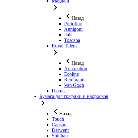
Magnani
Назад
Portofino
Annigoni
Italia
Toscana
Royal Talens
Назад
Art creation
Ecoline
Rembrandt
Van Gogh
Гознак
Бумага для графики и набросков
Назад
Touch
Canson
Derwent
Shinhan