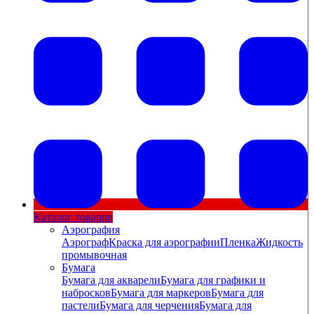
Каталог товаров
Аэрография
Аэрограф
Краска для аэрографии
Пленка
Жидкость
промывочная
Бумага
Бумага для акварели
Бумага для графики и
набросков
Бумага для маркеров
Бумага для
пастели
Бумага для черчения
Бумага для