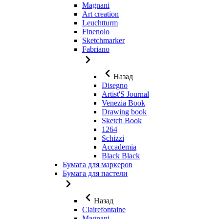
Magnani
Art creation
Leuchtturm
Finenolo
Sketchmarker
Fabriano
Назад
Disegno
Artist'S Journal
Venezia Book
Drawing book
Sketch Book
1264
Schizzi
Accademia
Black Black
Бумага для маркеров
Бумага для пастели
Назад
Clairefontaine
Magnani