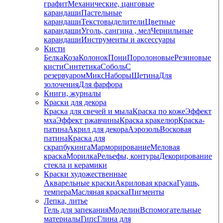
графит
Механические, цанговые
карандаши
Пастельные
карандаши
Текстовыделители
Цветные
карандаши
Уголь, сангина , мел
Чернильные
карандаши
Инструменты и аксессуары
Кисти
Белка
Коза
Колонок
Пони
Поролоновые
Резиновые
кисти
Синтетика
Соболь
С
резервуаром
Микс
Наборы
Щетина
Для
золочения
Для фарфора
Книги, журналы
Краски для декора
Краска для свечей и мыла
Краска по коже
Эффект
мха
Эффект ржавчины
Краска кракелюр
Краска-
патина
Акрил для декора
Аэрозоль
Восковая
патина
Краска для
скрапбукинга
Марморирование
Меловая
краска
Морилка
Рельефы, контуры
Декорирование
стекла и керамики
Краски художественные
Акварельные краски
Акриловая краска
Гуашь,
темпера
Масляная краска
Пигменты
Лепка, литье
Гель для запекания
Моделин
Вспомогательные
материалы
Гипс
Глина для