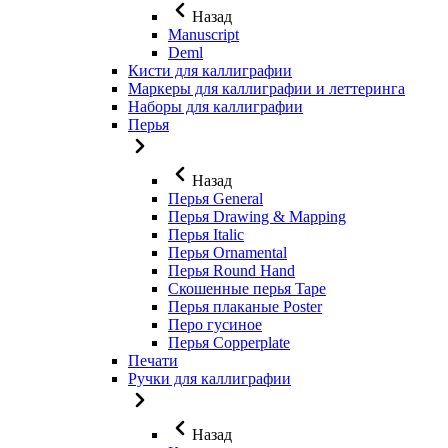
Назад
Manuscript
Deml
Кисти для каллиграфии
Маркеры для каллиграфии и леттеринга
Наборы для каллиграфии
Перья
Назад
Перья General
Перья Drawing & Mapping
Перья Italic
Перья Ornamental
Перья Round Hand
Скошенные перья Tape
Перья плаканые Poster
Перо гусиное
Перья Copperplate
Печати
Ручки для каллиграфии
Назад