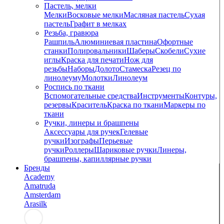
Пастель, мелки
Мелки
Восковые мелки
Масляная пастель
Сухая
пастель
Графит в мелках
Резьба, гравюра
Рашпиль
Алюминиевая пластина
Офортные
станки
Полировальники
Шаберы
Скобели
Сухие
иглы
Краска для печати
Нож для
резьбы
Наборы
Долото
Стамеска
Резец по
линолеуму
Молотки
Линолеум
Роспись по ткани
Вспомогательные средства
Инструменты
Контуры,
резервы
Краситель
Краска по ткани
Маркеры по
ткани
Ручки, линеры и брашпены
Аксессуары для ручек
Гелевые
ручки
Изографы
Перьевые
ручки
Роллеры
Шариковые ручки
Линеры,
брашпены, капиллярные ручки
Бренды
Academy
Amatruda
Amsterdam
Arasilk