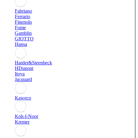
Fabriano
Ferrario
Finenolo
Fome
Gamblin
GIOTTO
Hansa
Harder&Steenbeck
HDupont
Itoya
Jacquard
Kaweco
Koh-I-Noor
Kremer