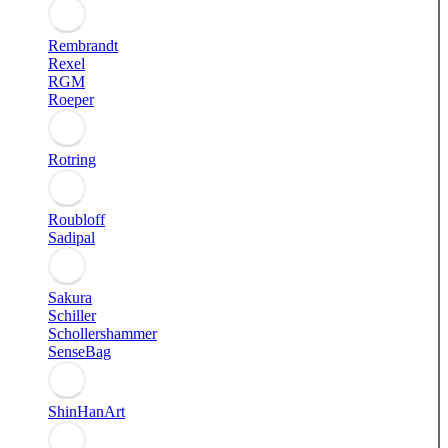
Rembrandt
Rexel
RGM
Roeper
Rotring
Roubloff
Sadipal
Sakura
Schiller
Schollershammer
SenseBag
ShinHanArt