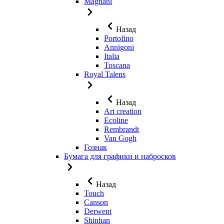
Magnani
Назад
Portofino
Annigoni
Italia
Toscana
Royal Talens
Назад
Art creation
Ecoline
Rembrandt
Van Gogh
Гознак
Бумага для графики и набросков
Назад
Touch
Canson
Derwent
Shinhan