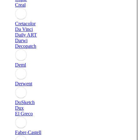
Creal
Cretacolor
Da Vinci
Daily ART
Darwi
Decopatch
Deml
Derwent
DoSketch
Dux
El Greco
Faber-Castell