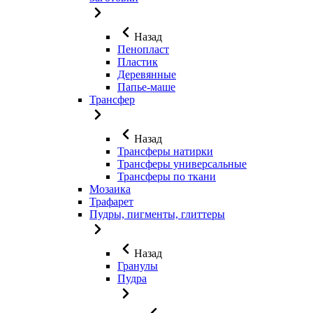
Назад
Пенопласт
Пластик
Деревянные
Папье-маше
Трансфер
Назад
Трансферы натирки
Трансферы универсальные
Трансферы по ткани
Мозаика
Трафарет
Пудры, пигменты, глиттеры
Назад
Гранулы
Пудра