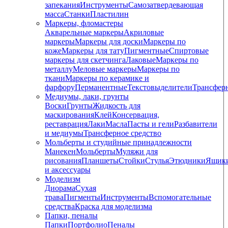
запекания
Инструменты
Самозатвердевающая
масса
Станки
Пластилин
Маркеры, фломастеры
Акварельные маркеры
Акриловые
маркеры
Маркеры для доски
Маркеры по
коже
Маркеры для тату
Пигментные
Cпиртовые
маркеры для скетчинга
Лаковые
Маркеры по
металлу
Меловые маркеры
Маркеры по
ткани
Маркеры по керамике и
фарфору
Перманентные
Текстовыделители
Трансфер
Медиумы, лаки, грунты
Воски
Грунты
Жидкость для
маскирования
Клей
Консервация,
реставрация
Лаки
Масла
Пасты и гели
Разбавители
и медиумы
Трансферное средство
Мольберты и студийные принадлежности
Манекен
Мольберты
Муляжи для
рисования
Планшеты
Стойки
Стулья
Этюдники
Ящик
и аксессуары
Моделизм
Диорама
Сухая
трава
Пигменты
Инструменты
Вспомогательные
средства
Краска для моделизма
Папки, пеналы
Папки
Портфолио
Пеналы