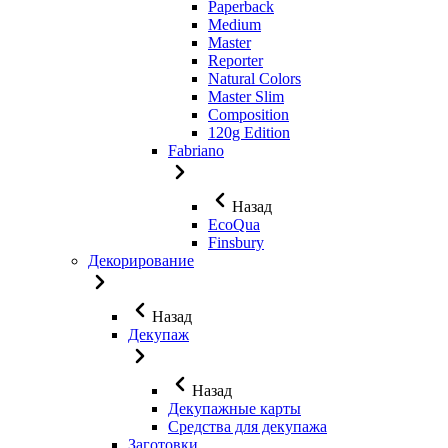
Paperback
Medium
Master
Reporter
Natural Colors
Master Slim
Composition
120g Edition
Fabriano
Назад
EcoQua
Finsbury
Декорирование
Назад
Декупаж
Назад
Декупажные карты
Средства для декупажа
Заготовки