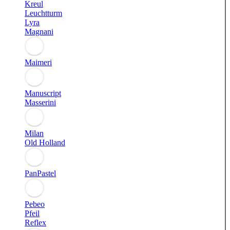
Kreul
Leuchtturm
Lyra
Magnani
Maimeri
Manuscript
Masserini
Milan
Old Holland
PanPastel
Pebeo
Pfeil
Reflex