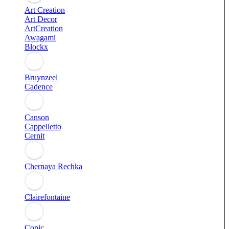
Art Creation
Art Decor
ArtCreation
Awagami
Blockx
Bruynzeel
Cadence
Canson
Cappelletto
Cernit
Chernaya Rechka
Clairefontaine
Copic