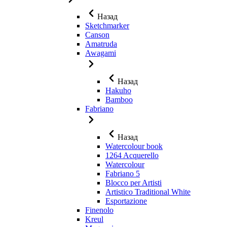
Назад
Sketchmarker
Canson
Amatruda
Awagami
Назад
Hakuho
Bamboo
Fabriano
Назад
Watercolour book
1264 Acquerello
Watercolour
Fabriano 5
Blocco per Artisti
Artistico Traditional White
Esportazione
Finenolo
Kreul