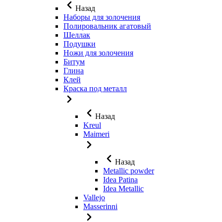
Назад
Наборы для золочения
Полировальник агатовый
Шеллак
Подушки
Ножи для золочения
Битум
Глина
Клей
Краска под металл
Назад
Kreul
Maimeri
Назад
Metallic powder
Idea Patina
Idea Metallic
Vallejo
Masserinni