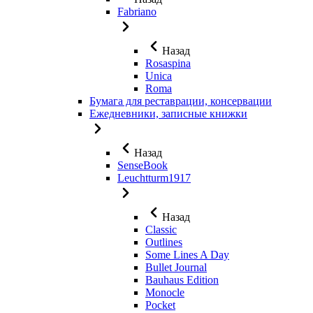
Fabriano
Назад
Rosaspina
Unica
Roma
Бумага для реставрации, консервации
Ежедневники, записные книжки
Назад
SenseBook
Leuchtturm1917
Назад
Classic
Outlines
Some Lines A Day
Bullet Journal
Bauhaus Edition
Monocle
Pocket