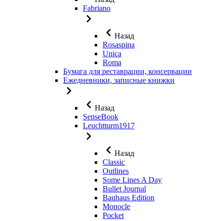
Fabriano
Назад
Rosaspina
Unica
Roma
Бумага для реставрации, консервации
Ежедневники, записные книжки
Назад
SenseBook
Leuchtturm1917
Назад
Classic
Outlines
Some Lines A Day
Bullet Journal
Bauhaus Edition
Monocle
Pocket