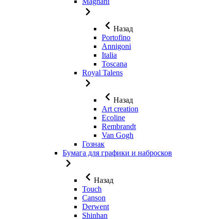
Magnani
Назад
Portofino
Annigoni
Italia
Toscana
Royal Talens
Назад
Art creation
Ecoline
Rembrandt
Van Gogh
Гознак
Бумага для графики и набросков
Назад
Touch
Canson
Derwent
Shinhan