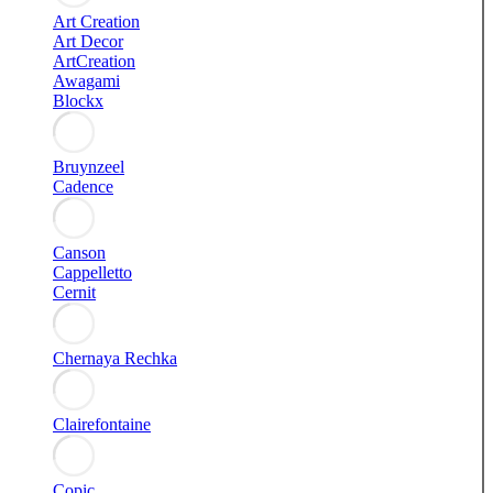
Art Creation
Art Decor
ArtCreation
Awagami
Blockx
Bruynzeel
Cadence
Canson
Cappelletto
Cernit
Chernaya Rechka
Clairefontaine
Copic