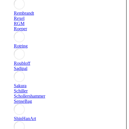
Rembrandt
Rexel
RGM
Roeper
Rotring
Roubloff
Sadipal
Sakura
Schiller
Schollershammer
SenseBag
ShinHanArt