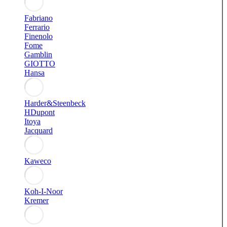
Fabriano
Ferrario
Finenolo
Fome
Gamblin
GIOTTO
Hansa
Harder&Steenbeck
HDupont
Itoya
Jacquard
Kaweco
Koh-I-Noor
Kremer