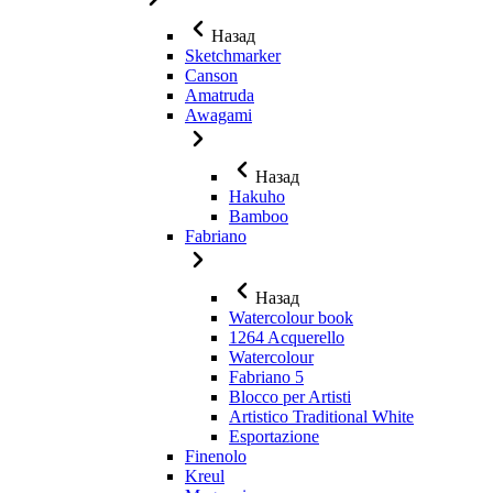
Назад
Sketchmarker
Canson
Amatruda
Awagami
Назад
Hakuho
Bamboo
Fabriano
Назад
Watercolour book
1264 Acquerello
Watercolour
Fabriano 5
Blocco per Artisti
Artistico Traditional White
Esportazione
Finenolo
Kreul