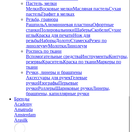
Пастель, мелки
Мелки
Восковые мелки
Масляная пастель
Сухая
пастель
Графит в мелках
Резьба, гравюра
Рашпиль
Алюминиевая пластина
Офортные
станки
Полировальники
Шаберы
Скобели
Сухие
иглы
Краска для печати
Нож для
резьбы
Наборы
Долото
Стамеска
Резец по
линолеуму
Молотки
Линолеум
Роспись по ткани
Вспомогательные средства
Инструменты
Контуры,
резервы
Краситель
Краска по ткани
Маркеры по
ткани
Ручки, линеры и брашпены
Аксессуары для ручек
Гелевые
ручки
Изографы
Перьевые
ручки
Роллеры
Шариковые ручки
Линеры,
брашпены, капиллярные ручки
Бренды
Academy
Amatruda
Amsterdam
Arasilk