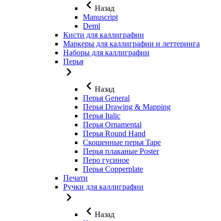
Назад
Manuscript
Deml
Кисти для каллиграфии
Маркеры для каллиграфии и леттеринга
Наборы для каллиграфии
Перья
Назад
Перья General
Перья Drawing & Mapping
Перья Italic
Перья Ornamental
Перья Round Hand
Скошенные перья Tape
Перья плаканые Poster
Перо гусиное
Перья Copperplate
Печати
Ручки для каллиграфии
Назад