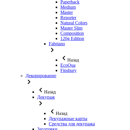
Paperback
Medium
Master
Reporter
Natural Colors
Master Slim
Composition
120g Edition
Fabriano
Назад
EcoQua
Finsbury
Декорирование
Назад
Декупаж
Назад
Декупажные карты
Средства для декупажа
Заготовки