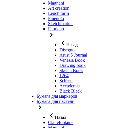
Magnani
Art creation
Leuchtturm
Finenolo
Sketchmarker
Fabriano
Назад
Disegno
Artist'S Journal
Venezia Book
Drawing book
Sketch Book
1264
Schizzi
Accademia
Black Black
Бумага для маркеров
Бумага для пастели
Назад
Clairefontaine
Magnani