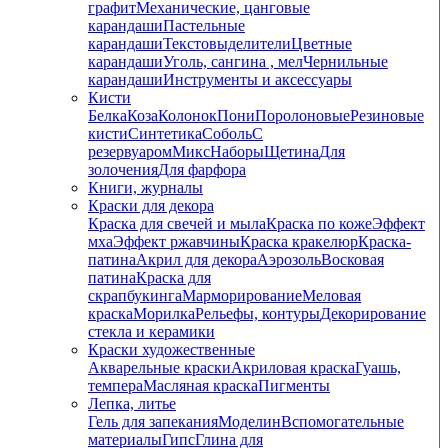
графит
Механические, цанговые
карандаши
Пастельные
карандаши
Текстовыделители
Цветные
карандаши
Уголь, сангина , мел
Чернильные
карандаши
Инструменты и аксессуары
Кисти
Белка
Коза
Колонок
Пони
Поролоновые
Резиновые
кисти
Синтетика
Соболь
С
резервуаром
Микс
Наборы
Щетина
Для
золочения
Для фарфора
Книги, журналы
Краски для декора
Краска для свечей и мыла
Краска по коже
Эффект
мха
Эффект ржавчины
Краска кракелюр
Краска-
патина
Акрил для декора
Аэрозоль
Восковая
патина
Краска для
скрапбукинга
Марморирование
Меловая
краска
Морилка
Рельефы, контуры
Декорирование
стекла и керамики
Краски художественные
Акварельные краски
Акриловая краска
Гуашь,
темпера
Масляная краска
Пигменты
Лепка, литье
Гель для запекания
Моделин
Вспомогательные
материалы
Гипс
Глина для