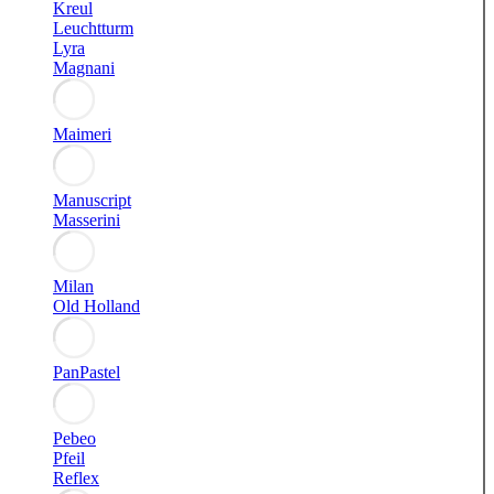
Kreul
Leuchtturm
Lyra
Magnani
Maimeri
Manuscript
Masserini
Milan
Old Holland
PanPastel
Pebeo
Pfeil
Reflex