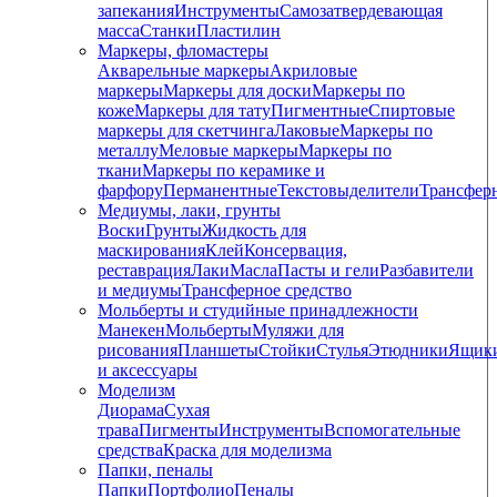
запекания
Инструменты
Самозатвердевающая
масса
Станки
Пластилин
Маркеры, фломастеры
Акварельные маркеры
Акриловые
маркеры
Маркеры для доски
Маркеры по
коже
Маркеры для тату
Пигментные
Cпиртовые
маркеры для скетчинга
Лаковые
Маркеры по
металлу
Меловые маркеры
Маркеры по
ткани
Маркеры по керамике и
фарфору
Перманентные
Текстовыделители
Трансфер
Медиумы, лаки, грунты
Воски
Грунты
Жидкость для
маскирования
Клей
Консервация,
реставрация
Лаки
Масла
Пасты и гели
Разбавители
и медиумы
Трансферное средство
Мольберты и студийные принадлежности
Манекен
Мольберты
Муляжи для
рисования
Планшеты
Стойки
Стулья
Этюдники
Ящик
и аксессуары
Моделизм
Диорама
Сухая
трава
Пигменты
Инструменты
Вспомогательные
средства
Краска для моделизма
Папки, пеналы
Папки
Портфолио
Пеналы