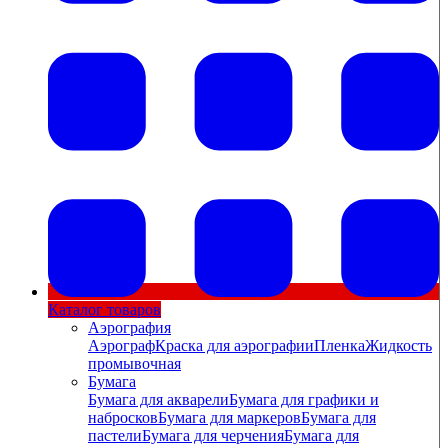
Каталог товаров
Аэрография
Аэрограф
Краска для аэрографии
Пленка
Жидкость
промывочная
Бумага
Бумага для акварели
Бумага для графики и
набросков
Бумага для маркеров
Бумага для
пастели
Бумага для черчения
Бумага для