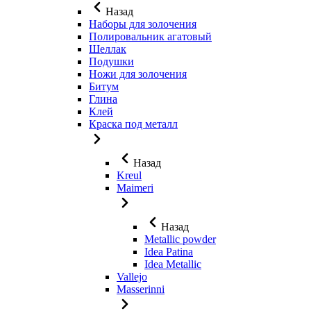
Назад
Наборы для золочения
Полировальник агатовый
Шеллак
Подушки
Ножи для золочения
Битум
Глина
Клей
Краска под металл
Назад
Kreul
Maimeri
Назад
Metallic powder
Idea Patina
Idea Metallic
Vallejo
Masserinni