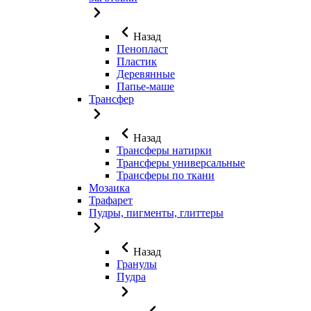
Назад
Пенопласт
Пластик
Деревянные
Папье-маше
Трансфер
Назад
Трансферы натирки
Трансферы универсальные
Трансферы по ткани
Мозаика
Трафарет
Пудры, пигменты, глиттеры
Назад
Гранулы
Пудра