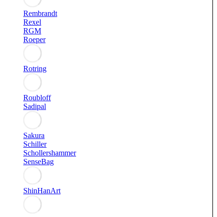
Rembrandt
Rexel
RGM
Roeper
Rotring
Roubloff
Sadipal
Sakura
Schiller
Schollershammer
SenseBag
ShinHanArt