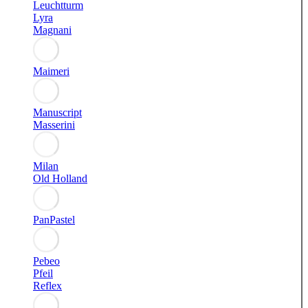
Leuchtturm
Lyra
Magnani
Maimeri
Manuscript
Masserini
Milan
Old Holland
PanPastel
Pebeo
Pfeil
Reflex