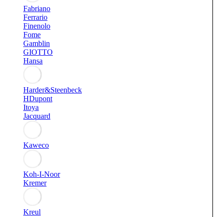
Fabriano
Ferrario
Finenolo
Fome
Gamblin
GIOTTO
Hansa
Harder&Steenbeck
HDupont
Itoya
Jacquard
Kaweco
Koh-I-Noor
Kremer
Kreul