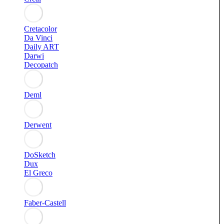
Cretacolor
Da Vinci
Daily ART
Darwi
Decopatch
Deml
Derwent
DoSketch
Dux
El Greco
Faber-Castell