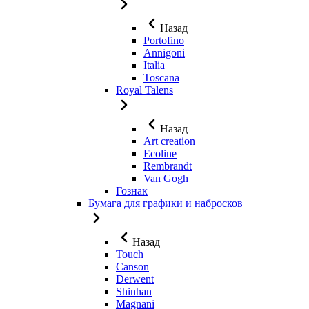
Назад
Portofino
Annigoni
Italia
Toscana
Royal Talens
Назад
Art creation
Ecoline
Rembrandt
Van Gogh
Гознак
Бумага для графики и набросков
Назад
Touch
Canson
Derwent
Shinhan
Magnani