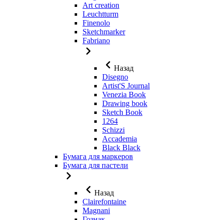
Art creation
Leuchtturm
Finenolo
Sketchmarker
Fabriano
Назад
Disegno
Artist'S Journal
Venezia Book
Drawing book
Sketch Book
1264
Schizzi
Accademia
Black Black
Бумага для маркеров
Бумага для пастели
Назад
Clairefontaine
Magnani
Гознак