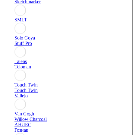
Sketchmarker
SMLT
Solo Goya
Stuff-Pro
Talens
Teloman
Touch Twin
Touch Twin
Vallejo
Van Gogh
Willow Charcoal
АНЛЕС
Гознак