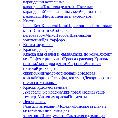
карандаши
Пастельные
карандаши
Текстовыделители
Цветные
карандаши
Уголь, сангина , мел
Чернильные
карандаши
Инструменты и аксессуары
Кисти
Белка
Коза
Колонок
Пони
Поролоновые
Резиновые
кисти
Синтетика
Соболь
С
резервуаром
Микс
Наборы
Щетина
Для
золочения
Для фарфора
Книги, журналы
Краски для декора
Краска для свечей и мыла
Краска по коже
Эффект
мха
Эффект ржавчины
Краска кракелюр
Краска-
патина
Акрил для декора
Аэрозоль
Восковая
патина
Краска для
скрапбукинга
Марморирование
Меловая
краска
Морилка
Рельефы, контуры
Декорирование
стекла и керамики
Краски художественные
Акварельные краски
Акриловая краска
Гуашь,
темпера
Масляная краска
Пигменты
Лепка, литье
Гель для запекания
Моделин
Вспомогательные
материалы
Гипс
Глина для
запекания
Инструменты
Самозатвердевающая