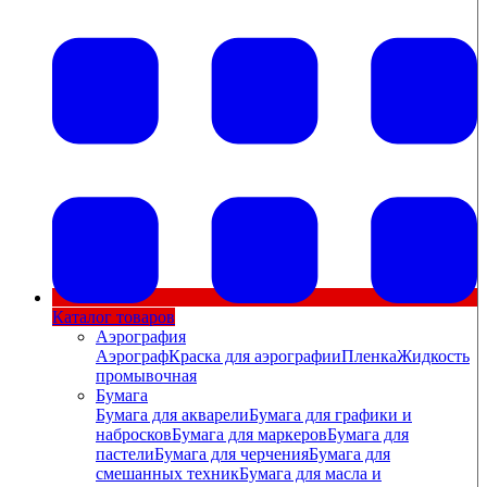
Каталог товаров
Аэрография
Аэрограф
Краска для аэрографии
Пленка
Жидкость
промывочная
Бумага
Бумага для акварели
Бумага для графики и
набросков
Бумага для маркеров
Бумага для
пастели
Бумага для черчения
Бумага для
смешанных техник
Бумага для масла и