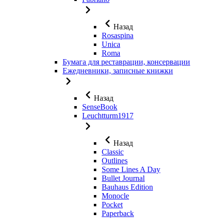
Назад
Rosaspina
Unica
Roma
Бумага для реставрации, консервации
Ежедневники, записные книжки
Назад
SenseBook
Leuchtturm1917
Назад
Classic
Outlines
Some Lines A Day
Bullet Journal
Bauhaus Edition
Monocle
Pocket
Paperback