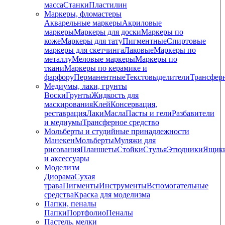
масса
Станки
Пластилин
Маркеры, фломастеры
Акварельные маркеры
Акриловые
маркеры
Маркеры для доски
Маркеры по
коже
Маркеры для тату
Пигментные
Cпиртовые
маркеры для скетчинга
Лаковые
Маркеры по
металлу
Меловые маркеры
Маркеры по
ткани
Маркеры по керамике и
фарфору
Перманентные
Текстовыделители
Трансфер
Медиумы, лаки, грунты
Воски
Грунты
Жидкость для
маскирования
Клей
Консервация,
реставрация
Лаки
Масла
Пасты и гели
Разбавители
и медиумы
Трансферное средство
Мольберты и студийные принадлежности
Манекен
Мольберты
Муляжи для
рисования
Планшеты
Стойки
Стулья
Этюдники
Ящик
и аксессуары
Моделизм
Диорама
Сухая
трава
Пигменты
Инструменты
Вспомогательные
средства
Краска для моделизма
Папки, пеналы
Папки
Портфолио
Пеналы
Пастель, мелки