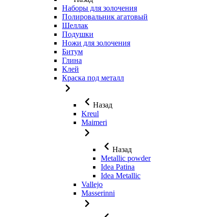
Наборы для золочения
Полировальник агатовый
Шеллак
Подушки
Ножи для золочения
Битум
Глина
Клей
Краска под металл
Назад
Kreul
Maimeri
Назад
Metallic powder
Idea Patina
Idea Metallic
Vallejo
Masserinni