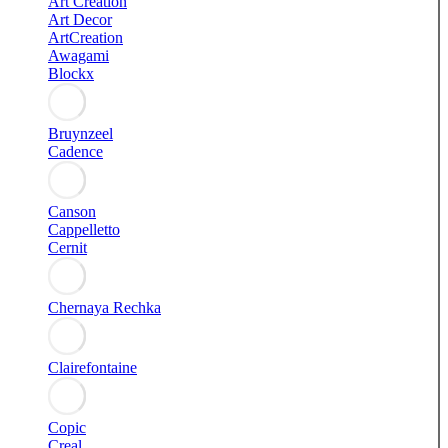
Art Creation
Art Decor
ArtCreation
Awagami
Blockx
Bruynzeel
Cadence
Canson
Cappelletto
Cernit
Chernaya Rechka
Clairefontaine
Copic
Creal