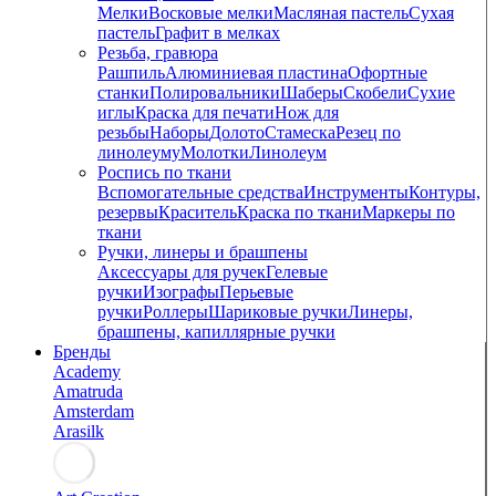
Мелки
Восковые мелки
Масляная пастель
Сухая
пастель
Графит в мелках
Резьба, гравюра
Рашпиль
Алюминиевая пластина
Офортные
станки
Полировальники
Шаберы
Скобели
Сухие
иглы
Краска для печати
Нож для
резьбы
Наборы
Долото
Стамеска
Резец по
линолеуму
Молотки
Линолеум
Роспись по ткани
Вспомогательные средства
Инструменты
Контуры,
резервы
Краситель
Краска по ткани
Маркеры по
ткани
Ручки, линеры и брашпены
Аксессуары для ручек
Гелевые
ручки
Изографы
Перьевые
ручки
Роллеры
Шариковые ручки
Линеры,
брашпены, капиллярные ручки
Бренды
Academy
Amatruda
Amsterdam
Arasilk