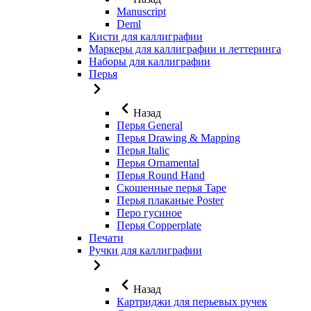
Manuscript
Deml
Кисти для каллиграфии
Маркеры для каллиграфии и леттеринга
Наборы для каллиграфии
Перья
Назад
Перья General
Перья Drawing & Mapping
Перья Italic
Перья Ornamental
Перья Round Hand
Скошенные перья Tape
Перья плаканые Poster
Перо гусиное
Перья Copperplate
Печати
Ручки для каллиграфии
Назад
Картриджи для перьевых ручек