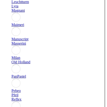
Leuchtturm
Lyra
Magnani
Maimeri
Manuscript
Masserini
Milan
Old Holland
PanPastel
Pebeo
Pfeil
Reflex