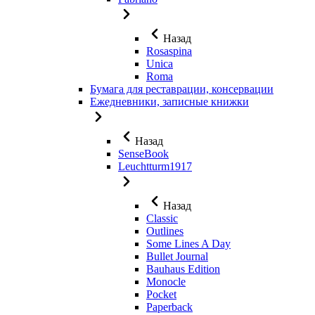
Назад
Rosaspina
Unica
Roma
Бумага для реставрации, консервации
Ежедневники, записные книжки
Назад
SenseBook
Leuchtturm1917
Назад
Classic
Outlines
Some Lines A Day
Bullet Journal
Bauhaus Edition
Monocle
Pocket
Paperback