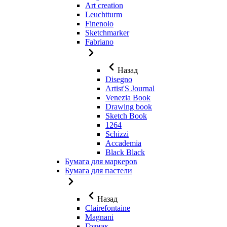
Art creation
Leuchtturm
Finenolo
Sketchmarker
Fabriano
Назад
Disegno
Artist'S Journal
Venezia Book
Drawing book
Sketch Book
1264
Schizzi
Accademia
Black Black
Бумага для маркеров
Бумага для пастели
Назад
Clairefontaine
Magnani
Гознак