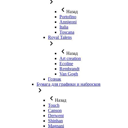
Назад
Portofino
Annigoni
Italia
Toscana
Royal Talens
Назад
Art creation
Ecoline
Rembrandt
Van Gogh
Гознак
Бумага для графики и набросков
Назад
Touch
Canson
Derwent
Shinhan
Magnani