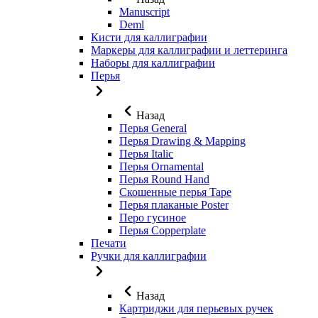
Manuscript
Deml
Кисти для каллиграфии
Маркеры для каллиграфии и леттеринга
Наборы для каллиграфии
Перья
Назад
Перья General
Перья Drawing & Mapping
Перья Italic
Перья Ornamental
Перья Round Hand
Скошенные перья Tape
Перья плаканые Poster
Перо гусиное
Перья Copperplate
Печати
Ручки для каллиграфии
Назад
Картриджи для перьевых ручек