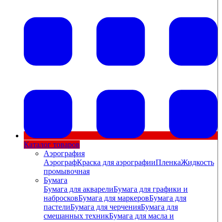
Каталог товаров
Аэрография
Аэрограф
Краска для аэрографии
Пленка
Жидкость
промывочная
Бумага
Бумага для акварели
Бумага для графики и
набросков
Бумага для маркеров
Бумага для
пастели
Бумага для черчения
Бумага для
смешанных техник
Бумага для масла и