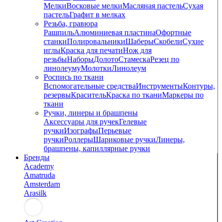
Мелки
Восковые мелки
Масляная пастель
Сухая
пастель
Графит в мелках
Резьба, гравюра
Рашпиль
Алюминиевая пластина
Офортные
станки
Полировальники
Шаберы
Скобели
Сухие
иглы
Краска для печати
Нож для
резьбы
Наборы
Долото
Стамеска
Резец по
линолеуму
Молотки
Линолеум
Роспись по ткани
Вспомогательные средства
Инструменты
Контуры,
резервы
Краситель
Краска по ткани
Маркеры по
ткани
Ручки, линеры и брашпены
Аксессуары для ручек
Гелевые
ручки
Изографы
Перьевые
ручки
Роллеры
Шариковые ручки
Линеры,
брашпены, капиллярные ручки
Бренды
Academy
Amatruda
Amsterdam
Arasilk