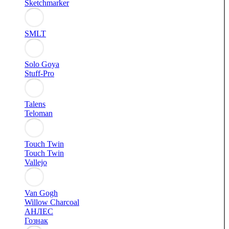
Sketchmarker
SMLT
Solo Goya
Stuff-Pro
Talens
Teloman
Touch Twin
Touch Twin
Vallejo
Van Gogh
Willow Charcoal
АНЛЕС
Гознак