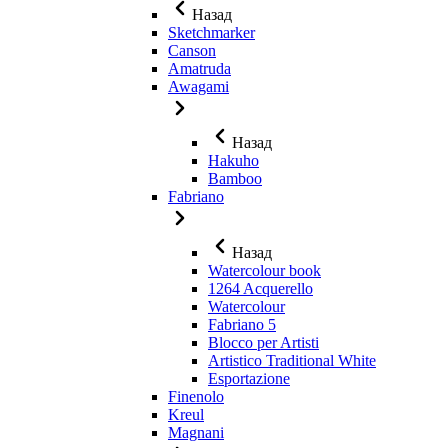
Назад
Sketchmarker
Canson
Amatruda
Awagami
Назад
Hakuho
Bamboo
Fabriano
Назад
Watercolour book
1264 Acquerello
Watercolour
Fabriano 5
Blocco per Artisti
Artistico Traditional White
Esportazione
Finenolo
Kreul
Magnani