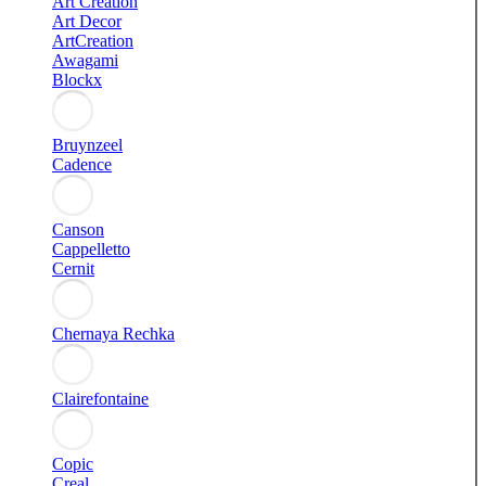
Art Creation
Art Decor
ArtCreation
Awagami
Blockx
Bruynzeel
Cadence
Canson
Cappelletto
Cernit
Chernaya Rechka
Clairefontaine
Copic
Creal