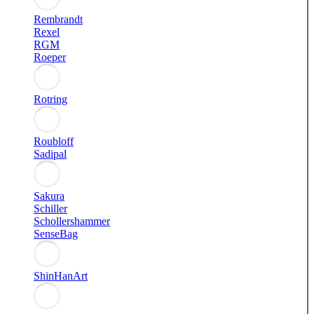
Rembrandt
Rexel
RGM
Roeper
Rotring
Roubloff
Sadipal
Sakura
Schiller
Schollershammer
SenseBag
ShinHanArt