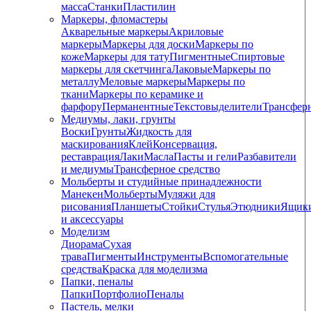
масса
Станки
Пластилин
Маркеры, фломастеры
Акварельные маркеры
Акриловые
маркеры
Маркеры для доски
Маркеры по
коже
Маркеры для тату
Пигментные
Cпиртовые
маркеры для скетчинга
Лаковые
Маркеры по
металлу
Меловые маркеры
Маркеры по
ткани
Маркеры по керамике и
фарфору
Перманентные
Текстовыделители
Трансфер
Медиумы, лаки, грунты
Воски
Грунты
Жидкость для
маскирования
Клей
Консервация,
реставрация
Лаки
Масла
Пасты и гели
Разбавители
и медиумы
Трансферное средство
Мольберты и студийные принадлежности
Манекен
Мольберты
Муляжи для
рисования
Планшеты
Стойки
Стулья
Этюдники
Ящик
и аксессуары
Моделизм
Диорама
Сухая
трава
Пигменты
Инструменты
Вспомогательные
средства
Краска для моделизма
Папки, пеналы
Папки
Портфолио
Пеналы
Пастель, мелки