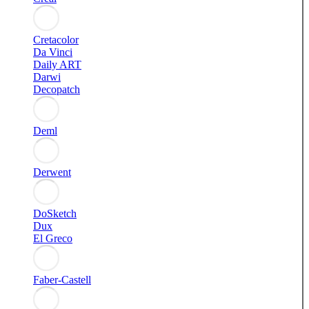
Cretacolor
Da Vinci
Daily ART
Darwi
Decopatch
Deml
Derwent
DoSketch
Dux
El Greco
Faber-Castell