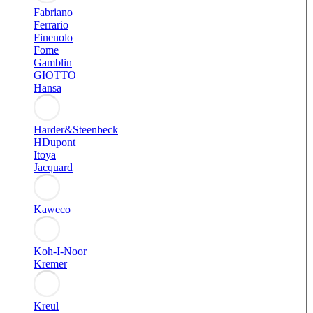
Fabriano
Ferrario
Finenolo
Fome
Gamblin
GIOTTO
Hansa
Harder&Steenbeck
HDupont
Itoya
Jacquard
Kaweco
Koh-I-Noor
Kremer
Kreul