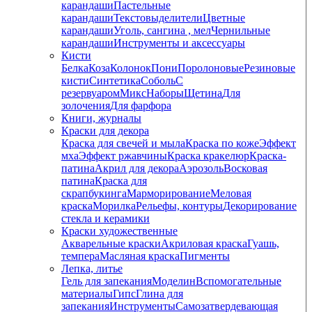
карандаши
Пастельные
карандаши
Текстовыделители
Цветные
карандаши
Уголь, сангина , мел
Чернильные
карандаши
Инструменты и аксессуары
Кисти
Белка
Коза
Колонок
Пони
Поролоновые
Резиновые
кисти
Синтетика
Соболь
С
резервуаром
Микс
Наборы
Щетина
Для
золочения
Для фарфора
Книги, журналы
Краски для декора
Краска для свечей и мыла
Краска по коже
Эффект
мха
Эффект ржавчины
Краска кракелюр
Краска-
патина
Акрил для декора
Аэрозоль
Восковая
патина
Краска для
скрапбукинга
Марморирование
Меловая
краска
Морилка
Рельефы, контуры
Декорирование
стекла и керамики
Краски художественные
Акварельные краски
Акриловая краска
Гуашь,
темпера
Масляная краска
Пигменты
Лепка, литье
Гель для запекания
Моделин
Вспомогательные
материалы
Гипс
Глина для
запекания
Инструменты
Самозатвердевающая