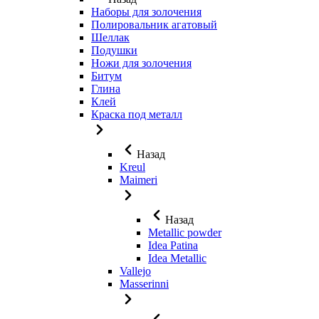
Наборы для золочения
Полировальник агатовый
Шеллак
Подушки
Ножи для золочения
Битум
Глина
Клей
Краска под металл
Назад
Kreul
Maimeri
Назад
Metallic powder
Idea Patina
Idea Metallic
Vallejo
Masserinni