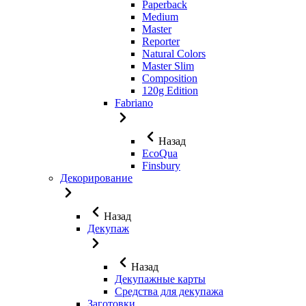
Paperback
Medium
Master
Reporter
Natural Colors
Master Slim
Composition
120g Edition
Fabriano
Назад
EcoQua
Finsbury
Декорирование
Назад
Декупаж
Назад
Декупажные карты
Средства для декупажа
Заготовки