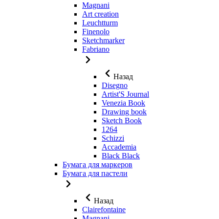
Magnani
Art creation
Leuchtturm
Finenolo
Sketchmarker
Fabriano
Назад
Disegno
Artist'S Journal
Venezia Book
Drawing book
Sketch Book
1264
Schizzi
Accademia
Black Black
Бумага для маркеров
Бумага для пастели
Назад
Clairefontaine
Magnani