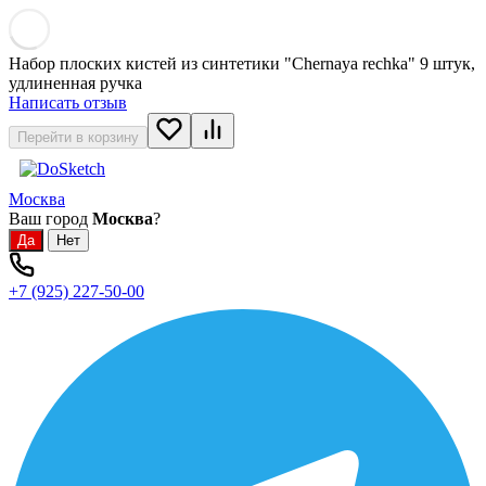
Набор плоских кистей из синтетики "Chernaya rechka" 9 штук,
удлиненная ручка
Написать отзыв
Перейти в корзину
Москва
Ваш город
Москва
?
+7 (925) 227-50-00