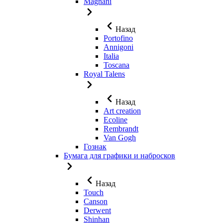
Magnani
Назад
Portofino
Annigoni
Italia
Toscana
Royal Talens
Назад
Art creation
Ecoline
Rembrandt
Van Gogh
Гознак
Бумага для графики и набросков
Назад
Touch
Canson
Derwent
Shinhan