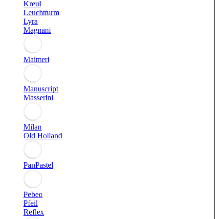
Kreul
Leuchtturm
Lyra
Magnani
Maimeri
Manuscript
Masserini
Milan
Old Holland
PanPastel
Pebeo
Pfeil
Reflex