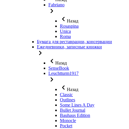
Fabriano
Назад
Rosaspina
Unica
Roma
Бумага для реставрации, консервации
Ежедневники, записные книжки
Назад
SenseBook
Leuchtturm1917
Назад
Classic
Outlines
Some Lines A Day
Bullet Journal
Bauhaus Edition
Monocle
Pocket