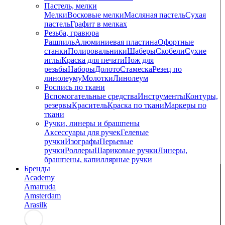
Пастель, мелки
Мелки
Восковые мелки
Масляная пастель
Сухая
пастель
Графит в мелках
Резьба, гравюра
Рашпиль
Алюминиевая пластина
Офортные
станки
Полировальники
Шаберы
Скобели
Сухие
иглы
Краска для печати
Нож для
резьбы
Наборы
Долото
Стамеска
Резец по
линолеуму
Молотки
Линолеум
Роспись по ткани
Вспомогательные средства
Инструменты
Контуры,
резервы
Краситель
Краска по ткани
Маркеры по
ткани
Ручки, линеры и брашпены
Аксессуары для ручек
Гелевые
ручки
Изографы
Перьевые
ручки
Роллеры
Шариковые ручки
Линеры,
брашпены, капиллярные ручки
Бренды
Academy
Amatruda
Amsterdam
Arasilk