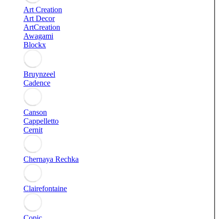
Art Creation
Art Decor
ArtCreation
Awagami
Blockx
Bruynzeel
Cadence
Canson
Cappelletto
Cernit
Chernaya Rechka
Clairefontaine
Copic