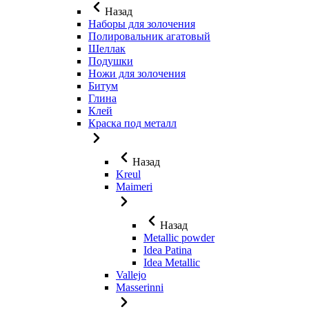
Назад
Наборы для золочения
Полировальник агатовый
Шеллак
Подушки
Ножи для золочения
Битум
Глина
Клей
Краска под металл
Назад
Kreul
Maimeri
Назад
Metallic powder
Idea Patina
Idea Metallic
Vallejo
Masserinni