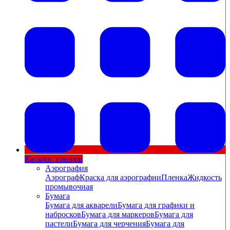
Каталог товаров
Аэрография
Аэрограф
Краска для аэрографии
Пленка
Жидкость
промывочная
Бумага
Бумага для акварели
Бумага для графики и
набросков
Бумага для маркеров
Бумага для
пастели
Бумага для черчения
Бумага для