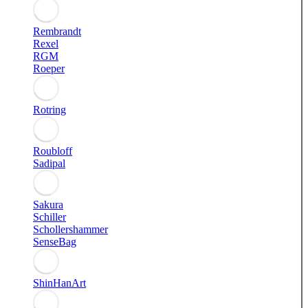
Rembrandt
Rexel
RGM
Roeper
Rotring
Roubloff
Sadipal
Sakura
Schiller
Schollershammer
SenseBag
ShinHanArt