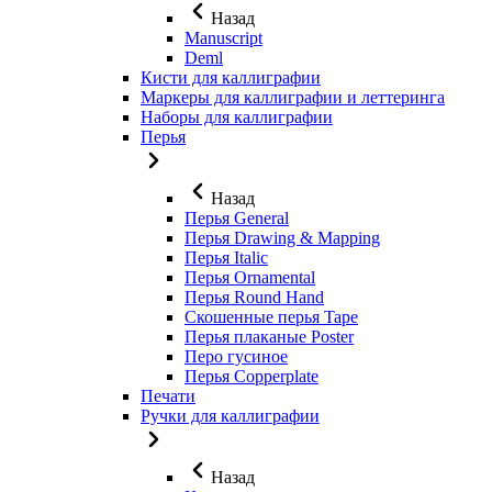
Назад
Manuscript
Deml
Кисти для каллиграфии
Маркеры для каллиграфии и леттеринга
Наборы для каллиграфии
Перья
Назад
Перья General
Перья Drawing & Mapping
Перья Italic
Перья Ornamental
Перья Round Hand
Скошенные перья Tape
Перья плаканые Poster
Перо гусиное
Перья Copperplate
Печати
Ручки для каллиграфии
Назад