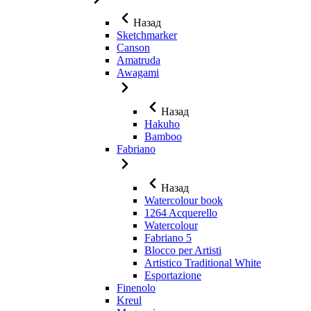
Назад
Sketchmarker
Canson
Amatruda
Awagami
Назад
Hakuho
Bamboo
Fabriano
Назад
Watercolour book
1264 Acquerello
Watercolour
Fabriano 5
Blocco per Artisti
Artistico Traditional White
Esportazione
Finenolo
Kreul