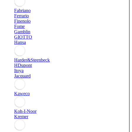
Fabriano
Ferrario
Finenolo
Fome
Gamblin
GIOTTO
Hansa
Harder&Steenbeck
HDupont
Itoya
Jacquard
Kaweco
Koh-I-Noor
Kremer