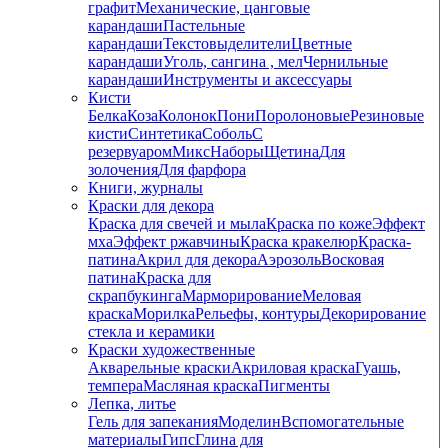
графит
Механические, цанговые
карандаши
Пастельные
карандаши
Текстовыделители
Цветные
карандаши
Уголь, сангина , мел
Чернильные
карандаши
Инструменты и аксессуары
Кисти
Белка
Коза
Колонок
Пони
Поролоновые
Резиновые
кисти
Синтетика
Соболь
С
резервуаром
Микс
Наборы
Щетина
Для
золочения
Для фарфора
Книги, журналы
Краски для декора
Краска для свечей и мыла
Краска по коже
Эффект
мха
Эффект ржавчины
Краска кракелюр
Краска-
патина
Акрил для декора
Аэрозоль
Восковая
патина
Краска для
скрапбукинга
Марморирование
Меловая
краска
Морилка
Рельефы, контуры
Декорирование
стекла и керамики
Краски художественные
Акварельные краски
Акриловая краска
Гуашь,
темпера
Масляная краска
Пигменты
Лепка, литье
Гель для запекания
Моделин
Вспомогательные
материалы
Гипс
Глина для