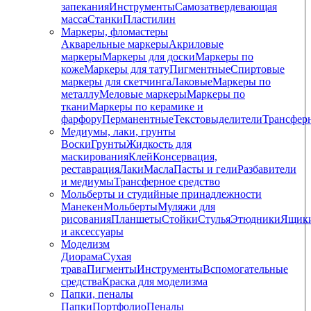
запекания
Инструменты
Самозатвердевающая
масса
Станки
Пластилин
Маркеры, фломастеры
Акварельные маркеры
Акриловые
маркеры
Маркеры для доски
Маркеры по
коже
Маркеры для тату
Пигментные
Cпиртовые
маркеры для скетчинга
Лаковые
Маркеры по
металлу
Меловые маркеры
Маркеры по
ткани
Маркеры по керамике и
фарфору
Перманентные
Текстовыделители
Трансфер
Медиумы, лаки, грунты
Воски
Грунты
Жидкость для
маскирования
Клей
Консервация,
реставрация
Лаки
Масла
Пасты и гели
Разбавители
и медиумы
Трансферное средство
Мольберты и студийные принадлежности
Манекен
Мольберты
Муляжи для
рисования
Планшеты
Стойки
Стулья
Этюдники
Ящик
и аксессуары
Моделизм
Диорама
Сухая
трава
Пигменты
Инструменты
Вспомогательные
средства
Краска для моделизма
Папки, пеналы
Папки
Портфолио
Пеналы