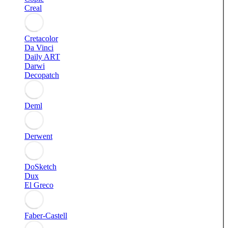
Creal
Cretacolor
Da Vinci
Daily ART
Darwi
Decopatch
Deml
Derwent
DoSketch
Dux
El Greco
Faber-Castell