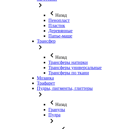
Назад
Пенопласт
Пластик
Деревянные
Папье-маше
Трансфер
Назад
Трансферы натирки
Трансферы универсальные
Трансферы по ткани
Мозаика
Трафарет
Пудры, пигменты, глиттеры
Назад
Гранулы
Пудра