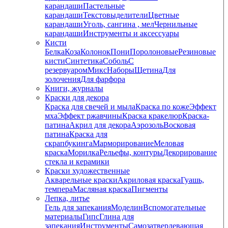
карандаши
Пастельные
карандаши
Текстовыделители
Цветные
карандаши
Уголь, сангина , мел
Чернильные
карандаши
Инструменты и аксессуары
Кисти
Белка
Коза
Колонок
Пони
Поролоновые
Резиновые
кисти
Синтетика
Соболь
С
резервуаром
Микс
Наборы
Щетина
Для
золочения
Для фарфора
Книги, журналы
Краски для декора
Краска для свечей и мыла
Краска по коже
Эффект
мха
Эффект ржавчины
Краска кракелюр
Краска-
патина
Акрил для декора
Аэрозоль
Восковая
патина
Краска для
скрапбукинга
Марморирование
Меловая
краска
Морилка
Рельефы, контуры
Декорирование
стекла и керамики
Краски художественные
Акварельные краски
Акриловая краска
Гуашь,
темпера
Масляная краска
Пигменты
Лепка, литье
Гель для запекания
Моделин
Вспомогательные
материалы
Гипс
Глина для
запекания
Инструменты
Самозатвердевающая