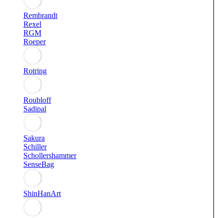
Rembrandt
Rexel
RGM
Roeper
Rotring
Roubloff
Sadipal
Sakura
Schiller
Schollershammer
SenseBag
ShinHanArt