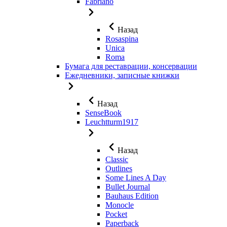
Fabriano
Назад
Rosaspina
Unica
Roma
Бумага для реставрации, консервации
Ежедневники, записные книжки
Назад
SenseBook
Leuchtturm1917
Назад
Classic
Outlines
Some Lines A Day
Bullet Journal
Bauhaus Edition
Monocle
Pocket
Paperback