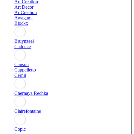
Art Creation
Art Decor
ArtCreation
Awagami
Blockx
Bruynzeel
Cadence
Canson
Cappelletto
Cernit
Chernaya Rechka
Clairefontaine
Copic