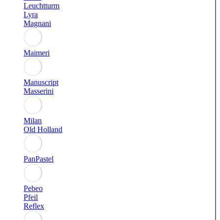
Leuchtturm
Lyra
Magnani
Maimeri
Manuscript
Masserini
Milan
Old Holland
PanPastel
Pebeo
Pfeil
Reflex