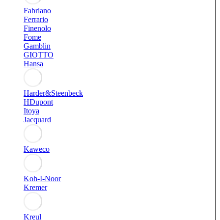
Fabriano
Ferrario
Finenolo
Fome
Gamblin
GIOTTO
Hansa
Harder&Steenbeck
HDupont
Itoya
Jacquard
Kaweco
Koh-I-Noor
Kremer
Kreul