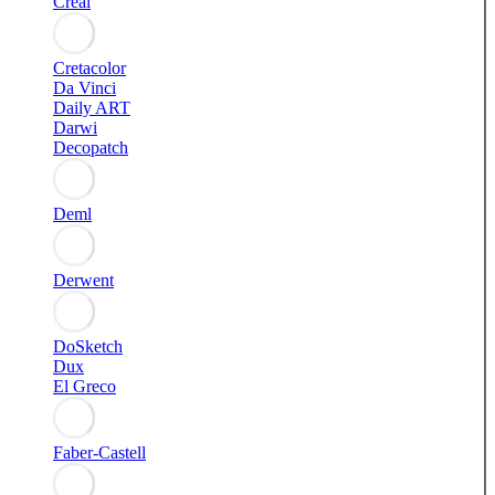
Creal
Cretacolor
Da Vinci
Daily ART
Darwi
Decopatch
Deml
Derwent
DoSketch
Dux
El Greco
Faber-Castell