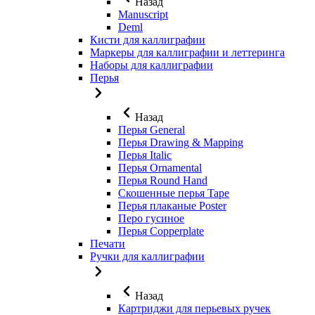
Назад
Manuscript
Deml
Кисти для каллиграфии
Маркеры для каллиграфии и леттеринга
Наборы для каллиграфии
Перья
Назад
Перья General
Перья Drawing & Mapping
Перья Italic
Перья Ornamental
Перья Round Hand
Скошенные перья Tape
Перья плаканые Poster
Перо гусиное
Перья Copperplate
Печати
Ручки для каллиграфии
Назад
Картриджи для перьевых ручек