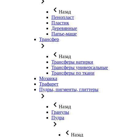
Назад
Пенопласт
Пластик
Деревянные
Папье-маше
Трансфер
Назад
Трансферы натирки
Трансферы универсальные
Трансферы по ткани
Мозаика
Трафарет
Пудры, пигменты, глиттеры
Назад
Гранулы
Пудра
Назад