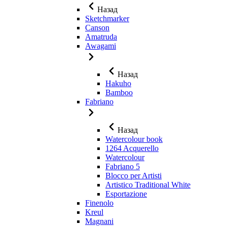
Назад
Sketchmarker
Canson
Amatruda
Awagami
Назад
Hakuho
Bamboo
Fabriano
Назад
Watercolour book
1264 Acquerello
Watercolour
Fabriano 5
Blocco per Artisti
Artistico Traditional White
Esportazione
Finenolo
Kreul
Magnani