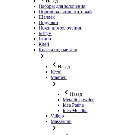
Назад
Наборы для золочения
Полировальник агатовый
Шеллак
Подушки
Ножи для золочения
Битум
Глина
Клей
Краска под металл
Назад
Kreul
Maimeri
Назад
Metallic powder
Idea Patina
Idea Metallic
Vallejo
Masserinni