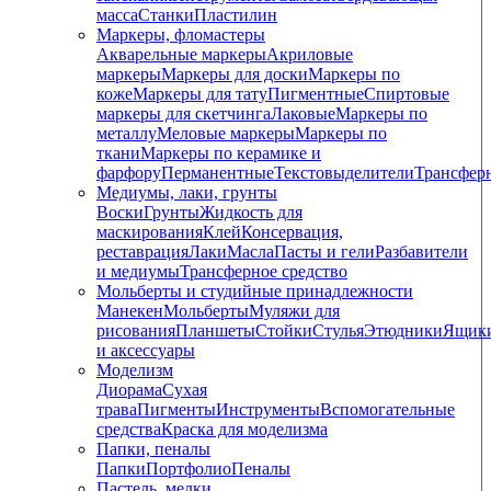
масса
Станки
Пластилин
Маркеры, фломастеры
Акварельные маркеры
Акриловые
маркеры
Маркеры для доски
Маркеры по
коже
Маркеры для тату
Пигментные
Cпиртовые
маркеры для скетчинга
Лаковые
Маркеры по
металлу
Меловые маркеры
Маркеры по
ткани
Маркеры по керамике и
фарфору
Перманентные
Текстовыделители
Трансфер
Медиумы, лаки, грунты
Воски
Грунты
Жидкость для
маскирования
Клей
Консервация,
реставрация
Лаки
Масла
Пасты и гели
Разбавители
и медиумы
Трансферное средство
Мольберты и студийные принадлежности
Манекен
Мольберты
Муляжи для
рисования
Планшеты
Стойки
Стулья
Этюдники
Ящик
и аксессуары
Моделизм
Диорама
Сухая
трава
Пигменты
Инструменты
Вспомогательные
средства
Краска для моделизма
Папки, пеналы
Папки
Портфолио
Пеналы
Пастель, мелки