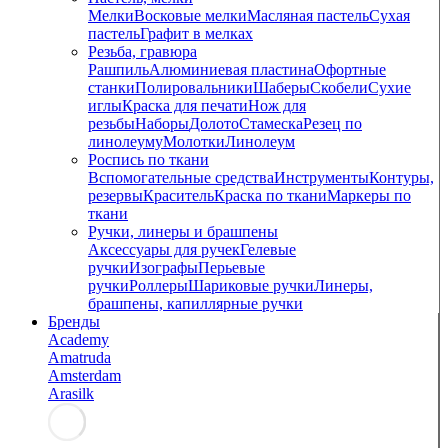
Мелки
Восковые мелки
Масляная пастель
Сухая
пастель
Графит в мелках
Резьба, гравюра
Рашпиль
Алюминиевая пластина
Офортные
станки
Полировальники
Шаберы
Скобели
Сухие
иглы
Краска для печати
Нож для
резьбы
Наборы
Долото
Стамеска
Резец по
линолеуму
Молотки
Линолеум
Роспись по ткани
Вспомогательные средства
Инструменты
Контуры,
резервы
Краситель
Краска по ткани
Маркеры по
ткани
Ручки, линеры и брашпены
Аксессуары для ручек
Гелевые
ручки
Изографы
Перьевые
ручки
Роллеры
Шариковые ручки
Линеры,
брашпены, капиллярные ручки
Бренды
Academy
Amatruda
Amsterdam
Arasilk