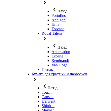
Назад
Portofino
Annigoni
Italia
Toscana
Royal Talens
Назад
Art creation
Ecoline
Rembrandt
Van Gogh
Гознак
Бумага для графики и набросков
Назад
Touch
Canson
Derwent
Shinhan
Magnani