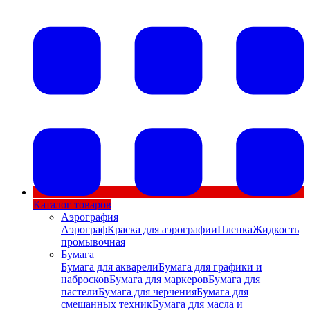
Каталог товаров
Аэрография
Аэрограф
Краска для аэрографии
Пленка
Жидкость
промывочная
Бумага
Бумага для акварели
Бумага для графики и
набросков
Бумага для маркеров
Бумага для
пастели
Бумага для черчения
Бумага для
смешанных техник
Бумага для масла и