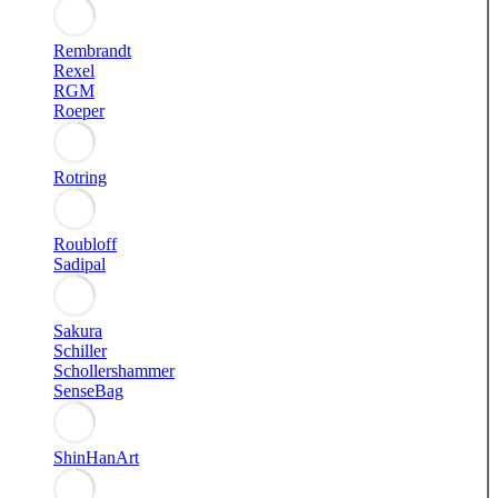
Rembrandt
Rexel
RGM
Roeper
Rotring
Roubloff
Sadipal
Sakura
Schiller
Schollershammer
SenseBag
ShinHanArt