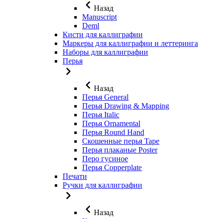
Назад
Manuscript
Deml
Кисти для каллиграфии
Маркеры для каллиграфии и леттеринга
Наборы для каллиграфии
Перья
Назад
Перья General
Перья Drawing & Mapping
Перья Italic
Перья Ornamental
Перья Round Hand
Скошенные перья Tape
Перья плаканые Poster
Перо гусиное
Перья Copperplate
Печати
Ручки для каллиграфии
Назад