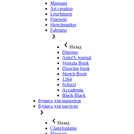
Magnani
Art creation
Leuchtturm
Finenolo
Sketchmarker
Fabriano
Назад
Disegno
Artist'S Journal
Venezia Book
Drawing book
Sketch Book
1264
Schizzi
Accademia
Black Black
Бумага для маркеров
Бумага для пастели
Назад
Clairefontaine
Magnani