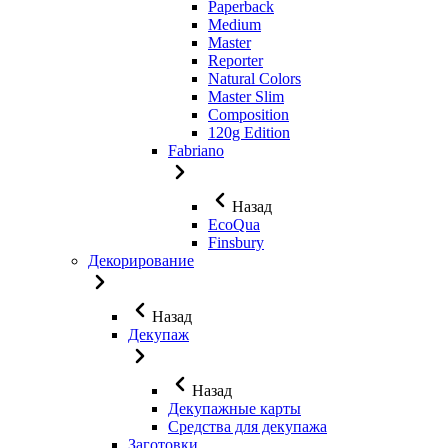
Paperback
Medium
Master
Reporter
Natural Colors
Master Slim
Composition
120g Edition
Fabriano
Назад
EcoQua
Finsbury
Декорирование
Назад
Декупаж
Назад
Декупажные карты
Средства для декупажа
Заготовки