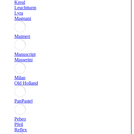
Kreul
Leuchtturm
Lyra
Magnani
Maimeri
Manuscript
Masserini
Milan
Old Holland
PanPastel
Pebeo
Pfeil
Reflex