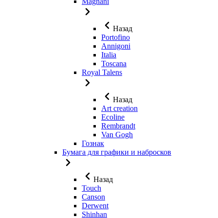
Magnani
Назад
Portofino
Annigoni
Italia
Toscana
Royal Talens
Назад
Art creation
Ecoline
Rembrandt
Van Gogh
Гознак
Бумага для графики и набросков
Назад
Touch
Canson
Derwent
Shinhan