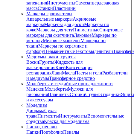
запекания
Инструменты
Самозатвердевающая
масса
Станки
Пластилин
Маркеры, фломастеры
Акварельные маркеры
Акриловые
маркеры
Маркеры для доски
Маркеры по
коже
Маркеры для тату
Пигментные
Cпиртовые
маркеры для скетчинга
Лаковые
Маркеры по
металлу
Меловые маркеры
Маркеры по
ткани
Маркеры по керамике и
фарфору
Перманентные
Текстовыделители
Трансфер
Медиумы, лаки, грунты
Воски
Грунты
Жидкость для
маскирования
Клей
Консервация,
реставрация
Лаки
Масла
Пасты и гели
Разбавители
и медиумы
Трансферное средство
Мольберты и студийные принадлежности
Манекен
Мольберты
Муляжи для
рисования
Планшеты
Стойки
Стулья
Этюдники
Ящик
и аксессуары
Моделизм
Диорама
Сухая
трава
Пигменты
Инструменты
Вспомогательные
средства
Краска для моделизма
Папки, пеналы
Папки
Портфолио
Пеналы