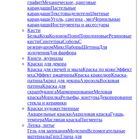
графит
Механические, цанговые
карандаши
Пастельные
карандаши
Текстовыделители
Цветные
карандаши
Уголь, сангина , мел
Чернильные
карандаши
Инструменты и аксессуары
Кисти
Белка
Коза
Колонок
Пони
Поролоновые
Резиновые
кисти
Синтетика
Соболь
С
резервуаром
Микс
Наборы
Щетина
Для
золочения
Для фарфора
Книги, журналы
Краски для декора
Краска для свечей и мыла
Краска по коже
Эффект
мха
Эффект ржавчины
Краска кракелюр
Краска-
патина
Акрил для декора
Аэрозоль
Восковая
патина
Краска для
скрапбукинга
Марморирование
Меловая
краска
Морилка
Рельефы, контуры
Декорирование
стекла и керамики
Краски художественные
Акварельные краски
Акриловая краска
Гуашь,
темпера
Масляная краска
Пигменты
Лепка, литье
Гель для запекания
Моделин
Вспомогательные
материалы
Гипс
Глина для