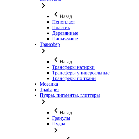
Назад
Пенопласт
Пластик
Деревянные
Папье-маше
Трансфер
Назад
Трансферы натирки
Трансферы универсальные
Трансферы по ткани
Мозаика
Трафарет
Пудры, пигменты, глиттеры
Назад
Гранулы
Пудра