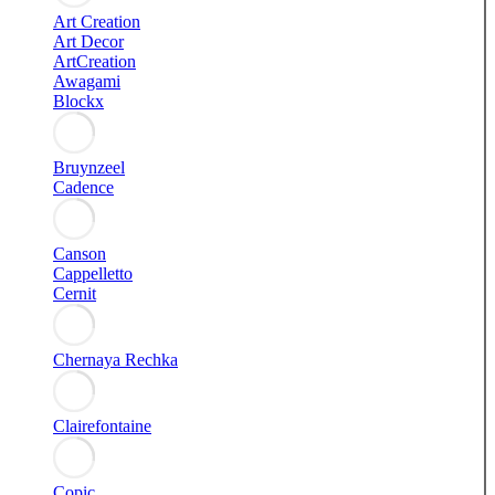
Art Creation
Art Decor
ArtCreation
Awagami
Blockx
Bruynzeel
Cadence
Canson
Cappelletto
Cernit
Chernaya Rechka
Clairefontaine
Copic