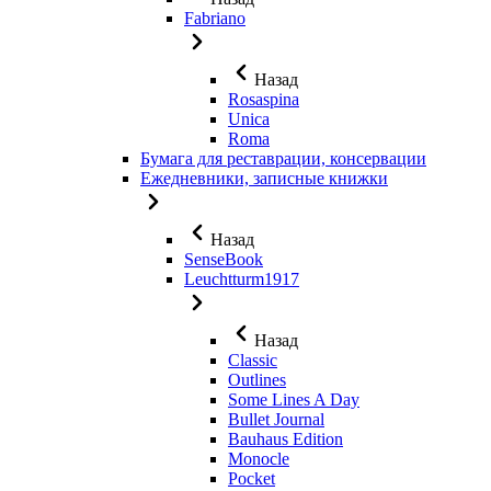
Fabriano
Назад
Rosaspina
Unica
Roma
Бумага для реставрации, консервации
Ежедневники, записные книжки
Назад
SenseBook
Leuchtturm1917
Назад
Classic
Outlines
Some Lines A Day
Bullet Journal
Bauhaus Edition
Monocle
Pocket