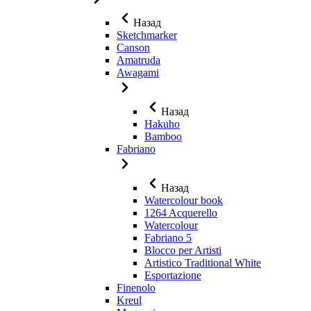
Назад
Sketchmarker
Canson
Amatruda
Awagami
Назад
Hakuho
Bamboo
Fabriano
Назад
Watercolour book
1264 Acquerello
Watercolour
Fabriano 5
Blocco per Artisti
Artistico Traditional White
Esportazione
Finenolo
Kreul