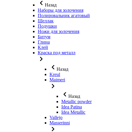
Назад
Наборы для золочения
Полировальник агатовый
Шеллак
Подушки
Ножи для золочения
Битум
Глина
Клей
Краска под металл
Назад
Kreul
Maimeri
Назад
Metallic powder
Idea Patina
Idea Metallic
Vallejo
Masserinni