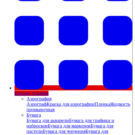
Каталог товаров
Аэрография
Аэрограф
Краска для аэрографии
Пленка
Жидкость
промывочная
Бумага
Бумага для акварели
Бумага для графики и
набросков
Бумага для маркеров
Бумага для
пастели
Бумага для черчения
Бумага для