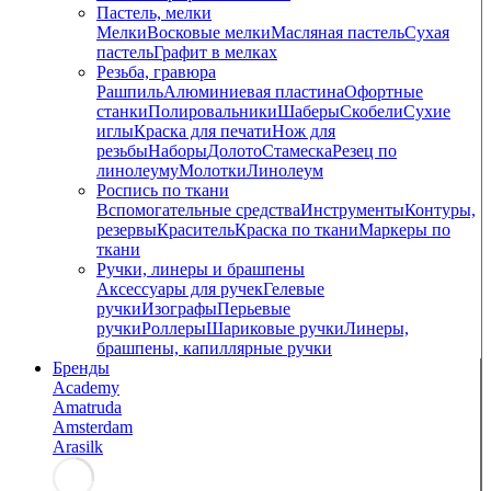
Пастель, мелки
Мелки
Восковые мелки
Масляная пастель
Сухая
пастель
Графит в мелках
Резьба, гравюра
Рашпиль
Алюминиевая пластина
Офортные
станки
Полировальники
Шаберы
Скобели
Сухие
иглы
Краска для печати
Нож для
резьбы
Наборы
Долото
Стамеска
Резец по
линолеуму
Молотки
Линолеум
Роспись по ткани
Вспомогательные средства
Инструменты
Контуры,
резервы
Краситель
Краска по ткани
Маркеры по
ткани
Ручки, линеры и брашпены
Аксессуары для ручек
Гелевые
ручки
Изографы
Перьевые
ручки
Роллеры
Шариковые ручки
Линеры,
брашпены, капиллярные ручки
Бренды
Academy
Amatruda
Amsterdam
Arasilk