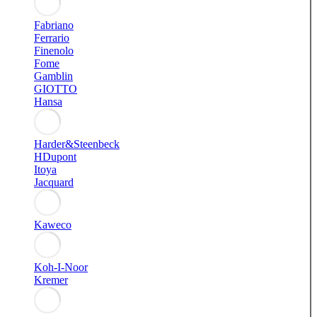
Fabriano
Ferrario
Finenolo
Fome
Gamblin
GIOTTO
Hansa
Harder&Steenbeck
HDupont
Itoya
Jacquard
Kaweco
Koh-I-Noor
Kremer