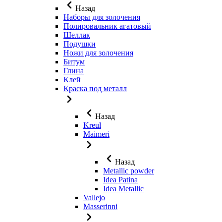
Назад
Наборы для золочения
Полировальник агатовый
Шеллак
Подушки
Ножи для золочения
Битум
Глина
Клей
Краска под металл
Назад
Kreul
Maimeri
Назад
Metallic powder
Idea Patina
Idea Metallic
Vallejo
Masserinni