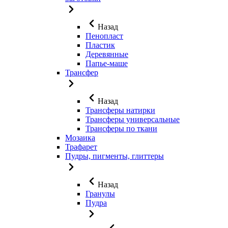
Назад
Пенопласт
Пластик
Деревянные
Папье-маше
Трансфер
Назад
Трансферы натирки
Трансферы универсальные
Трансферы по ткани
Мозаика
Трафарет
Пудры, пигменты, глиттеры
Назад
Гранулы
Пудра