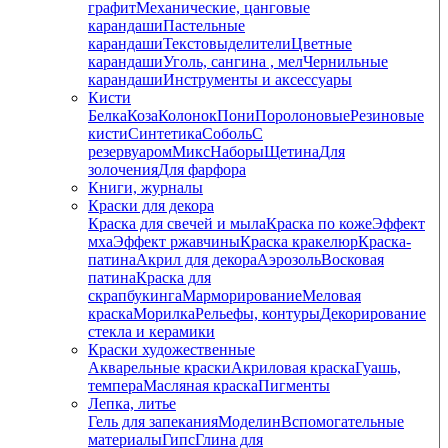
графит
Механические, цанговые
карандаши
Пастельные
карандаши
Текстовыделители
Цветные
карандаши
Уголь, сангина , мел
Чернильные
карандаши
Инструменты и аксессуары
Кисти
Белка
Коза
Колонок
Пони
Поролоновые
Резиновые
кисти
Синтетика
Соболь
С
резервуаром
Микс
Наборы
Щетина
Для
золочения
Для фарфора
Книги, журналы
Краски для декора
Краска для свечей и мыла
Краска по коже
Эффект
мха
Эффект ржавчины
Краска кракелюр
Краска-
патина
Акрил для декора
Аэрозоль
Восковая
патина
Краска для
скрапбукинга
Марморирование
Меловая
краска
Морилка
Рельефы, контуры
Декорирование
стекла и керамики
Краски художественные
Акварельные краски
Акриловая краска
Гуашь,
темпера
Масляная краска
Пигменты
Лепка, литье
Гель для запекания
Моделин
Вспомогательные
материалы
Гипс
Глина для