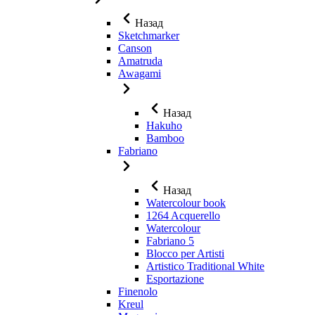
Назад
Sketchmarker
Canson
Amatruda
Awagami
Назад
Hakuho
Bamboo
Fabriano
Назад
Watercolour book
1264 Acquerello
Watercolour
Fabriano 5
Blocco per Artisti
Artistico Traditional White
Esportazione
Finenolo
Kreul