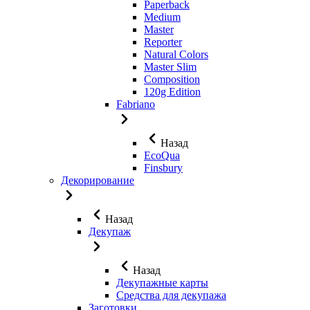
Paperback
Medium
Master
Reporter
Natural Colors
Master Slim
Composition
120g Edition
Fabriano
Назад
EcoQua
Finsbury
Декорирование
Назад
Декупаж
Назад
Декупажные карты
Средства для декупажа
Заготовки