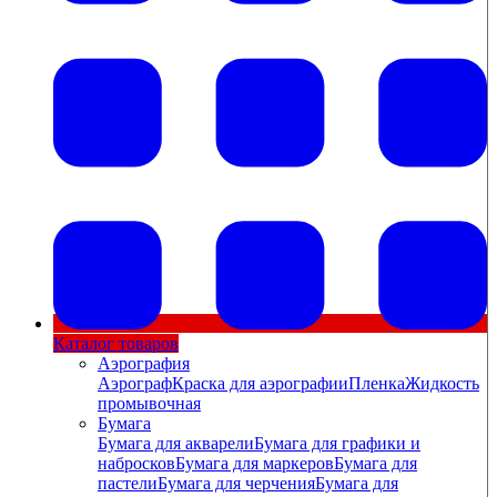
Каталог товаров
Аэрография
Аэрограф
Краска для аэрографии
Пленка
Жидкость
промывочная
Бумага
Бумага для акварели
Бумага для графики и
набросков
Бумага для маркеров
Бумага для
пастели
Бумага для черчения
Бумага для