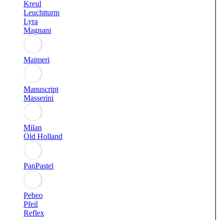
Kreul
Leuchtturm
Lyra
Magnani
Maimeri
Manuscript
Masserini
Milan
Old Holland
PanPastel
Pebeo
Pfeil
Reflex