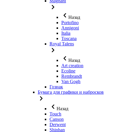
Magnani
Назад
Portofino
Annigoni
Italia
Toscana
Royal Talens
Назад
Art creation
Ecoline
Rembrandt
Van Gogh
Гознак
Бумага для графики и набросков
Назад
Touch
Canson
Derwent
Shinhan