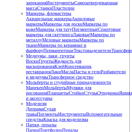
запекания
Инструменты
Самозатвердевающая
масса
Станки
Пластилин
Маркеры, фломастеры
Акварельные маркеры
Акриловые
маркеры
Маркеры для доски
Маркеры по
коже
Маркеры для тату
Пигментные
Cпиртовые
маркеры для скетчинга
Лаковые
Маркеры по
металлу
Меловые маркеры
Маркеры по
ткани
Маркеры по керамике и
фарфору
Перманентные
Текстовыделители
Трансфер
Медиумы, лаки, грунты
Воски
Грунты
Жидкость для
маскирования
Клей
Консервация,
реставрация
Лаки
Масла
Пасты и гели
Разбавители
и медиумы
Трансферное средство
Мольберты и студийные принадлежности
Манекен
Мольберты
Муляжи для
рисования
Планшеты
Стойки
Стулья
Этюдники
Ящик
и аксессуары
Моделизм
Диорама
Сухая
трава
Пигменты
Инструменты
Вспомогательные
средства
Краска для моделизма
Папки, пеналы
Папки
Портфолио
Пеналы