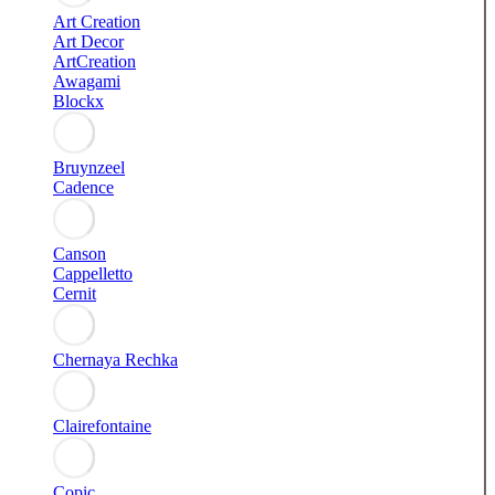
Art Creation
Art Decor
ArtCreation
Awagami
Blockx
Bruynzeel
Cadence
Canson
Cappelletto
Cernit
Chernaya Rechka
Clairefontaine
Copic