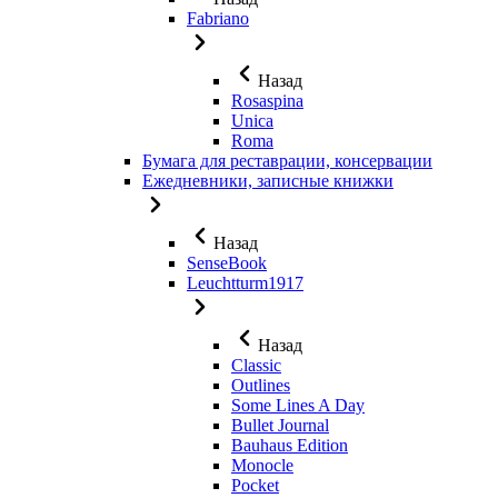
Fabriano
Назад
Rosaspina
Unica
Roma
Бумага для реставрации, консервации
Ежедневники, записные книжки
Назад
SenseBook
Leuchtturm1917
Назад
Classic
Outlines
Some Lines A Day
Bullet Journal
Bauhaus Edition
Monocle
Pocket