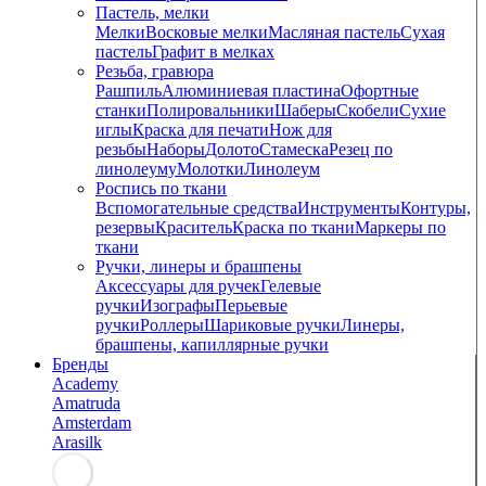
Пастель, мелки
Мелки
Восковые мелки
Масляная пастель
Сухая
пастель
Графит в мелках
Резьба, гравюра
Рашпиль
Алюминиевая пластина
Офортные
станки
Полировальники
Шаберы
Скобели
Сухие
иглы
Краска для печати
Нож для
резьбы
Наборы
Долото
Стамеска
Резец по
линолеуму
Молотки
Линолеум
Роспись по ткани
Вспомогательные средства
Инструменты
Контуры,
резервы
Краситель
Краска по ткани
Маркеры по
ткани
Ручки, линеры и брашпены
Аксессуары для ручек
Гелевые
ручки
Изографы
Перьевые
ручки
Роллеры
Шариковые ручки
Линеры,
брашпены, капиллярные ручки
Бренды
Academy
Amatruda
Amsterdam
Arasilk