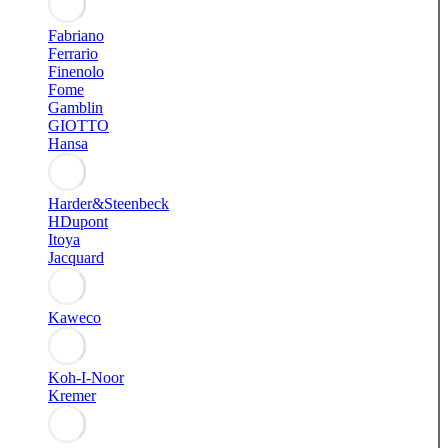
Fabriano
Ferrario
Finenolo
Fome
Gamblin
GIOTTO
Hansa
Harder&Steenbeck
HDupont
Itoya
Jacquard
Kaweco
Koh-I-Noor
Kremer