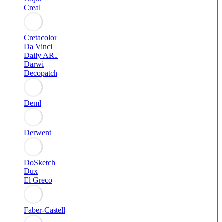
Creal
Cretacolor
Da Vinci
Daily ART
Darwi
Decopatch
Deml
Derwent
DoSketch
Dux
El Greco
Faber-Castell