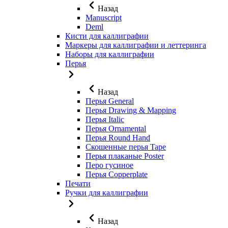
Назад
Manuscript
Deml
Кисти для каллиграфии
Маркеры для каллиграфии и леттеринга
Наборы для каллиграфии
Перья
Назад
Перья General
Перья Drawing & Mapping
Перья Italic
Перья Ornamental
Перья Round Hand
Скошенные перья Tape
Перья плаканые Poster
Перо гусиное
Перья Copperplate
Печати
Ручки для каллиграфии
Назад