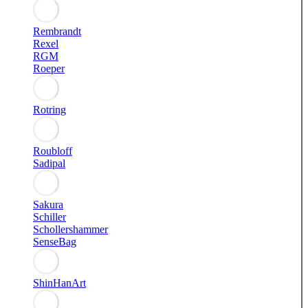
Rembrandt
Rexel
RGM
Roeper
Rotring
Roubloff
Sadipal
Sakura
Schiller
Schollershammer
SenseBag
ShinHanArt