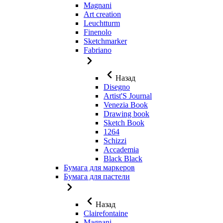
Magnani
Art creation
Leuchtturm
Finenolo
Sketchmarker
Fabriano
Назад
Disegno
Artist'S Journal
Venezia Book
Drawing book
Sketch Book
1264
Schizzi
Accademia
Black Black
Бумага для маркеров
Бумага для пастели
Назад
Clairefontaine
Magnani