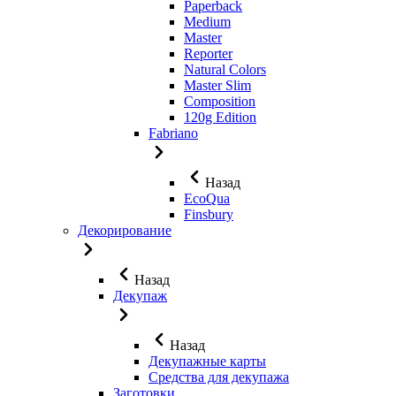
Paperback
Medium
Master
Reporter
Natural Colors
Master Slim
Composition
120g Edition
Fabriano
Назад
EcoQua
Finsbury
Декорирование
Назад
Декупаж
Назад
Декупажные карты
Средства для декупажа
Заготовки