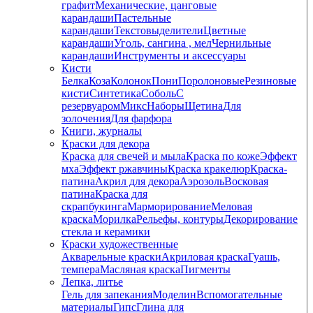
графит
Механические, цанговые
карандаши
Пастельные
карандаши
Текстовыделители
Цветные
карандаши
Уголь, сангина , мел
Чернильные
карандаши
Инструменты и аксессуары
Кисти
Белка
Коза
Колонок
Пони
Поролоновые
Резиновые
кисти
Синтетика
Соболь
С
резервуаром
Микс
Наборы
Щетина
Для
золочения
Для фарфора
Книги, журналы
Краски для декора
Краска для свечей и мыла
Краска по коже
Эффект
мха
Эффект ржавчины
Краска кракелюр
Краска-
патина
Акрил для декора
Аэрозоль
Восковая
патина
Краска для
скрапбукинга
Марморирование
Меловая
краска
Морилка
Рельефы, контуры
Декорирование
стекла и керамики
Краски художественные
Акварельные краски
Акриловая краска
Гуашь,
темпера
Масляная краска
Пигменты
Лепка, литье
Гель для запекания
Моделин
Вспомогательные
материалы
Гипс
Глина для