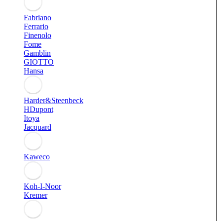
Fabriano
Ferrario
Finenolo
Fome
Gamblin
GIOTTO
Hansa
Harder&Steenbeck
HDupont
Itoya
Jacquard
Kaweco
Koh-I-Noor
Kremer