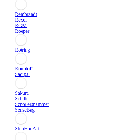
Rembrandt
Rexel
RGM
Roeper
Rotring
Roubloff
Sadipal
Sakura
Schiller
Schollershammer
SenseBag
ShinHanArt