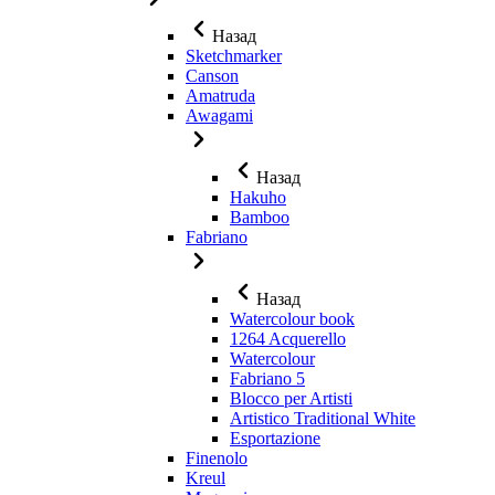
Назад
Sketchmarker
Canson
Amatruda
Awagami
Назад
Hakuho
Bamboo
Fabriano
Назад
Watercolour book
1264 Acquerello
Watercolour
Fabriano 5
Blocco per Artisti
Artistico Traditional White
Esportazione
Finenolo
Kreul