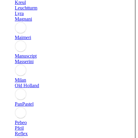
Kreul
Leuchtturm
Lyra
Magnani
Maimeri
Manuscript
Masserini
Milan
Old Holland
PanPastel
Pebeo
Pfeil
Reflex