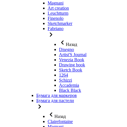
Magnani
Art creation
Leuchtturm
Finenolo
Sketchmarker
Fabriano
Назад
Disegno
Artist'S Journal
Venezia Book
Drawing book
Sketch Book
1264
Schizzi
Accademia
Black Black
Бумага для маркеров
Бумага для пастели
Назад
Clairefontaine
Magnani