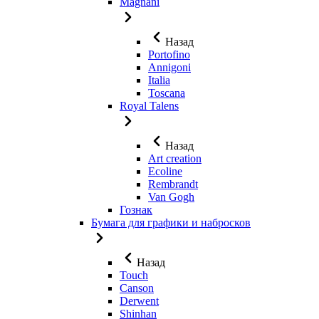
Magnani
Назад
Portofino
Annigoni
Italia
Toscana
Royal Talens
Назад
Art creation
Ecoline
Rembrandt
Van Gogh
Гознак
Бумага для графики и набросков
Назад
Touch
Canson
Derwent
Shinhan