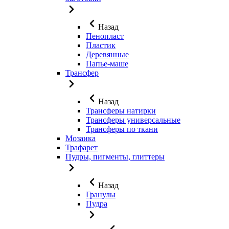
Назад
Пенопласт
Пластик
Деревянные
Папье-маше
Трансфер
Назад
Трансферы натирки
Трансферы универсальные
Трансферы по ткани
Мозаика
Трафарет
Пудры, пигменты, глиттеры
Назад
Гранулы
Пудра