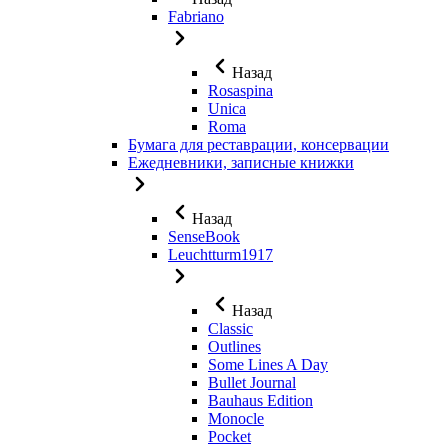
Fabriano
Назад
Rosaspina
Unica
Roma
Бумага для реставрации, консервации
Ежедневники, записные книжки
Назад
SenseBook
Leuchtturm1917
Назад
Classic
Outlines
Some Lines A Day
Bullet Journal
Bauhaus Edition
Monocle
Pocket