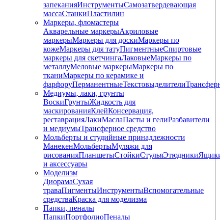
запекания
Инструменты
Самозатвердевающая
масса
Станки
Пластилин
Маркеры, фломастеры
Акварельные маркеры
Акриловые
маркеры
Маркеры для доски
Маркеры по
коже
Маркеры для тату
Пигментные
Cпиртовые
маркеры для скетчинга
Лаковые
Маркеры по
металлу
Меловые маркеры
Маркеры по
ткани
Маркеры по керамике и
фарфору
Перманентные
Текстовыделители
Трансфер
Медиумы, лаки, грунты
Воски
Грунты
Жидкость для
маскирования
Клей
Консервация,
реставрация
Лаки
Масла
Пасты и гели
Разбавители
и медиумы
Трансферное средство
Мольберты и студийные принадлежности
Манекен
Мольберты
Муляжи для
рисования
Планшеты
Стойки
Стулья
Этюдники
Ящик
и аксессуары
Моделизм
Диорама
Сухая
трава
Пигменты
Инструменты
Вспомогательные
средства
Краска для моделизма
Папки, пеналы
Папки
Портфолио
Пеналы