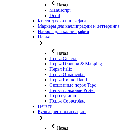
Назад
Manuscript
Deml
Кисти для каллиграфии
Маркеры для каллиграфии и леттеринга
Наборы для каллиграфии
Перья
Назад
Перья General
Перья Drawing & Mapping
Перья Italic
Перья Ornamental
Перья Round Hand
Скошенные перья Tape
Перья плаканые Poster
Перо гусиное
Перья Copperplate
Печати
Ручки для каллиграфии
Назад