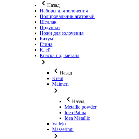
Назад
Наборы для золочения
Полировальник агатовый
Шеллак
Подушки
Ножи для золочения
Битум
Глина
Клей
Краска под металл
Назад
Kreul
Maimeri
Назад
Metallic powder
Idea Patina
Idea Metallic
Vallejo
Masserinni