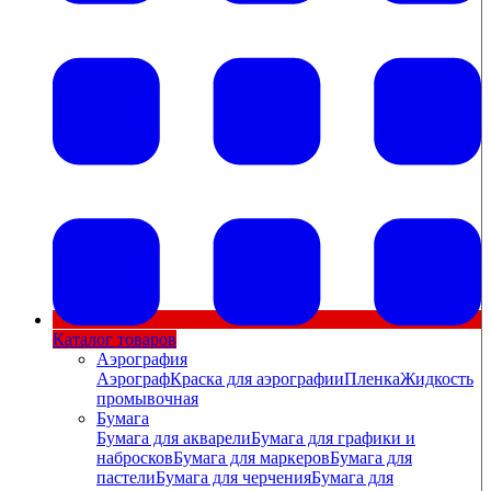
Каталог товаров
Аэрография
Аэрограф
Краска для аэрографии
Пленка
Жидкость
промывочная
Бумага
Бумага для акварели
Бумага для графики и
набросков
Бумага для маркеров
Бумага для
пастели
Бумага для черчения
Бумага для