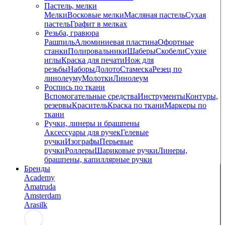
Пастель, мелки
Мелки
Восковые мелки
Масляная пастель
Сухая
пастель
Графит в мелках
Резьба, гравюра
Рашпиль
Алюминиевая пластина
Офортные
станки
Полировальники
Шаберы
Скобели
Сухие
иглы
Краска для печати
Нож для
резьбы
Наборы
Долото
Стамеска
Резец по
линолеуму
Молотки
Линолеум
Роспись по ткани
Вспомогательные средства
Инструменты
Контуры,
резервы
Краситель
Краска по ткани
Маркеры по
ткани
Ручки, линеры и брашпены
Аксессуары для ручек
Гелевые
ручки
Изографы
Перьевые
ручки
Роллеры
Шариковые ручки
Линеры,
брашпены, капиллярные ручки
Бренды
Academy
Amatruda
Amsterdam
Arasilk