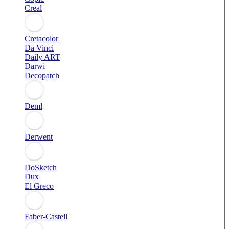
Creal
Cretacolor
Da Vinci
Daily ART
Darwi
Decopatch
Deml
Derwent
DoSketch
Dux
El Greco
Faber-Castell