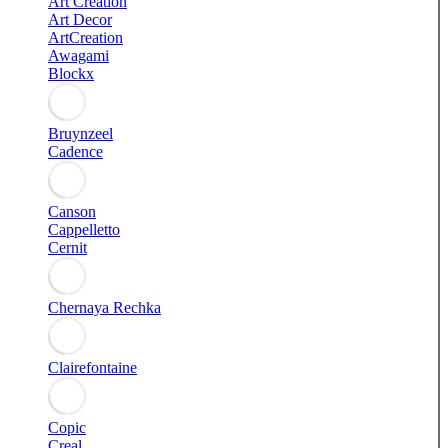
Art Creation
Art Decor
ArtCreation
Awagami
Blockx
Bruynzeel
Cadence
Canson
Cappelletto
Cernit
Chernaya Rechka
Clairefontaine
Copic
Creal