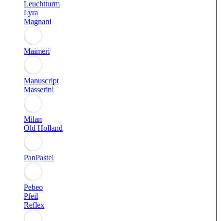
Leuchtturm
Lyra
Magnani
Maimeri
Manuscript
Masserini
Milan
Old Holland
PanPastel
Pebeo
Pfeil
Reflex