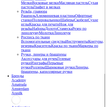
Мелки
Восковые мелки
Масляная пастель
Сухая
пастель
Графит в мелках
Резьба, гравюра
Рашпиль
Алюминиевая пластина
Офортные
станки
Полировальники
Шаберы
Скобели
Сухие
иглы
Краска для печати
Нож для
резьбы
Наборы
Долото
Стамеска
Резец по
линолеуму
Молотки
Линолеум
Роспись по ткани
Вспомогательные средства
Инструменты
Контуры,
резервы
Краситель
Краска по ткани
Маркеры по
ткани
Ручки, линеры и брашпены
Аксессуары для ручек
Гелевые
ручки
Изографы
Перьевые
ручки
Роллеры
Шариковые ручки
Линеры,
брашпены, капиллярные ручки
Бренды
Academy
Amatruda
Amsterdam
Arasilk