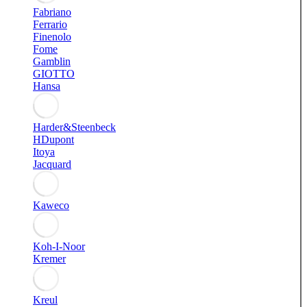
Fabriano
Ferrario
Finenolo
Fome
Gamblin
GIOTTO
Hansa
Harder&Steenbeck
HDupont
Itoya
Jacquard
Kaweco
Koh-I-Noor
Kremer
Kreul