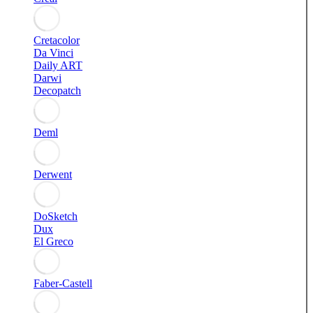
Cretacolor
Da Vinci
Daily ART
Darwi
Decopatch
Deml
Derwent
DoSketch
Dux
El Greco
Faber-Castell