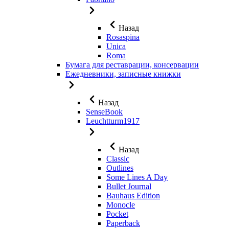
Назад
Rosaspina
Unica
Roma
Бумага для реставрации, консервации
Ежедневники, записные книжки
Назад
SenseBook
Leuchtturm1917
Назад
Classic
Outlines
Some Lines A Day
Bullet Journal
Bauhaus Edition
Monocle
Pocket
Paperback