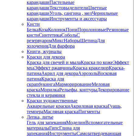
карандаши
Пастельные
карандаши
Текстовыделители
Цветные
карандаши
Уголь, сангина , мел
Чернильные
карандаши
Инструменты и аксессуары
Кисти
Белка
Коза
Колонок
Пони
Поролоновые
Резиновые
кисти
Синтетика
Соболь
С
резервуаром
Микс
Наборы
Щетина
Для
золочения
Для фарфора
Книги, журналы
Краски для декора
Краска для свечей и мыла
Краска по коже
Эффект
мха
Эффект ржавчины
Краска кракелюр
Краска-
патина
Акрил для декора
Аэрозоль
Восковая
патина
Краска для
скрапбукинга
Марморирование
Меловая
краска
Морилка
Рельефы, контуры
Декорирование
стекла и керамики
Краски художественные
Акварельные краски
Акриловая краска
Гуашь,
темпера
Масляная краска
Пигменты
Лепка, литье
Гель для запекания
Моделин
Вспомогательные
материалы
Гипс
Глина для
запекания
Инструменты
Самозатвердевающая