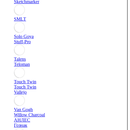
Sketchmarker
SMLT
Solo Goya
Stuff-Pro
Talens
Teloman
Touch Twin
Touch Twin
Vallejo
Van Gogh
Willow Charcoal
АНЛЕС
Гознак