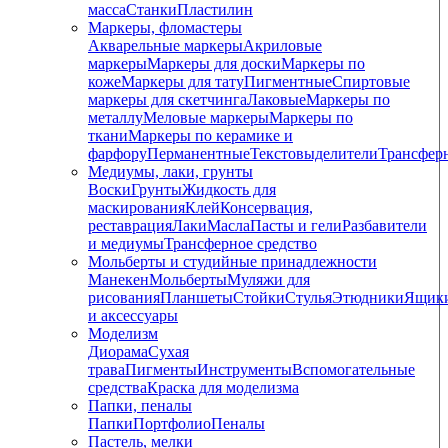
масса
Станки
Пластилин
Маркеры, фломастеры
Акварельные маркеры
Акриловые
маркеры
Маркеры для доски
Маркеры по
коже
Маркеры для тату
Пигментные
Cпиртовые
маркеры для скетчинга
Лаковые
Маркеры по
металлу
Меловые маркеры
Маркеры по
ткани
Маркеры по керамике и
фарфору
Перманентные
Текстовыделители
Трансфер
Медиумы, лаки, грунты
Воски
Грунты
Жидкость для
маскирования
Клей
Консервация,
реставрация
Лаки
Масла
Пасты и гели
Разбавители
и медиумы
Трансферное средство
Мольберты и студийные принадлежности
Манекен
Мольберты
Муляжи для
рисования
Планшеты
Стойки
Стулья
Этюдники
Ящик
и аксессуары
Моделизм
Диорама
Сухая
трава
Пигменты
Инструменты
Вспомогательные
средства
Краска для моделизма
Папки, пеналы
Папки
Портфолио
Пеналы
Пастель, мелки