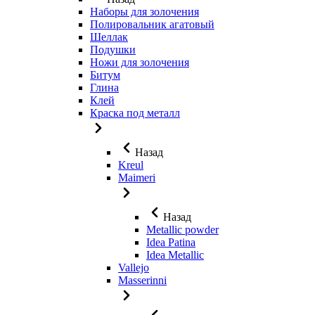
Наборы для золочения
Полировальник агатовый
Шеллак
Подушки
Ножи для золочения
Битум
Глина
Клей
Краска под металл
Назад
Kreul
Maimeri
Назад
Metallic powder
Idea Patina
Idea Metallic
Vallejo
Masserinni