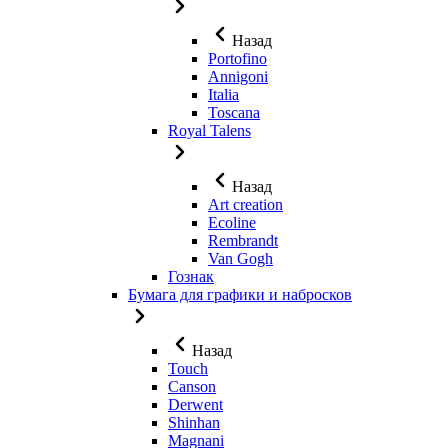
Назад
Portofino
Annigoni
Italia
Toscana
Royal Talens
Назад
Art creation
Ecoline
Rembrandt
Van Gogh
Гознак
Бумага для графики и набросков
Назад
Touch
Canson
Derwent
Shinhan
Magnani