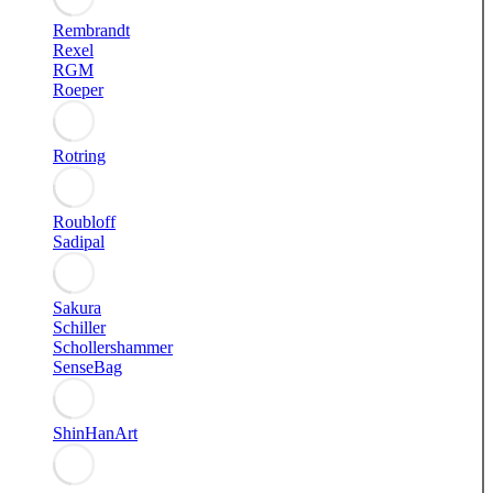
Rembrandt
Rexel
RGM
Roeper
Rotring
Roubloff
Sadipal
Sakura
Schiller
Schollershammer
SenseBag
ShinHanArt