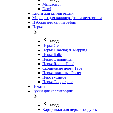
Manuscript
Deml
Кисти для каллиграфии
Маркеры для каллиграфии и леттеринга
Наборы для каллиграфии
Перья
Назад
Перья General
Перья Drawing & Mapping
Перья Italic
Перья Ornamental
Перья Round Hand
Скошенные перья Tape
Перья плаканые Poster
Перо гусиное
Перья Copperplate
Печати
Ручки для каллиграфии
Назад
Картриджи для перьевых ручек