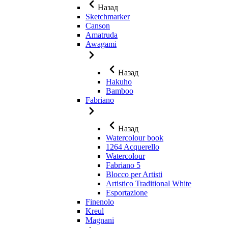
Назад
Sketchmarker
Canson
Amatruda
Awagami
Назад
Hakuho
Bamboo
Fabriano
Назад
Watercolour book
1264 Acquerello
Watercolour
Fabriano 5
Blocco per Artisti
Artistico Traditional White
Esportazione
Finenolo
Kreul
Magnani