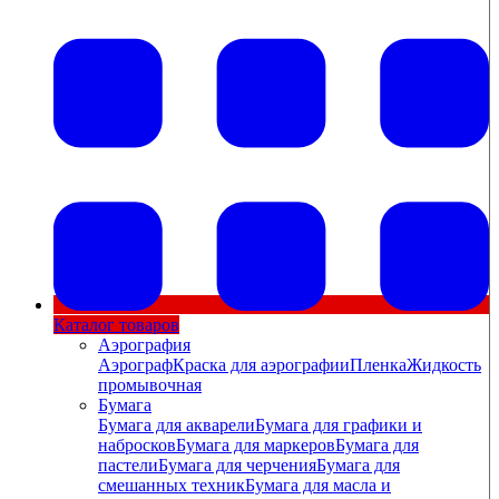
Каталог товаров
Аэрография
Аэрограф
Краска для аэрографии
Пленка
Жидкость
промывочная
Бумага
Бумага для акварели
Бумага для графики и
набросков
Бумага для маркеров
Бумага для
пастели
Бумага для черчения
Бумага для
смешанных техник
Бумага для масла и