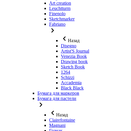
Art creation
Leuchtturm
Finenolo
Sketchmarker
Fabriano
Назад
Disegno
Artist'S Journal
Venezia Book
Drawing book
Sketch Book
1264
Schizzi
Accademia
Black Black
Бумага для маркеров
Бумага для пастели
Назад
Clairefontaine
Magnani
Гознак