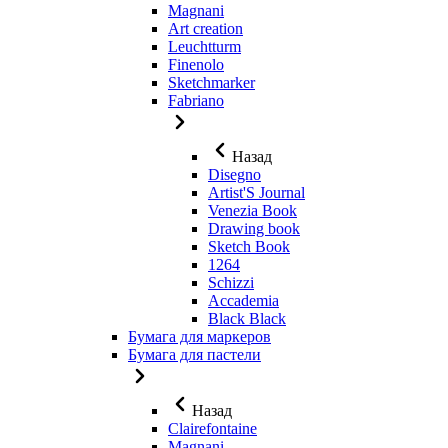
Magnani
Art creation
Leuchtturm
Finenolo
Sketchmarker
Fabriano
Назад
Disegno
Artist'S Journal
Venezia Book
Drawing book
Sketch Book
1264
Schizzi
Accademia
Black Black
Бумага для маркеров
Бумага для пастели
Назад
Clairefontaine
Magnani