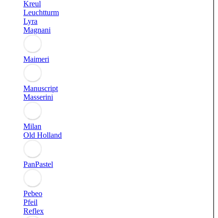
Kreul
Leuchtturm
Lyra
Magnani
Maimeri
Manuscript
Masserini
Milan
Old Holland
PanPastel
Pebeo
Pfeil
Reflex