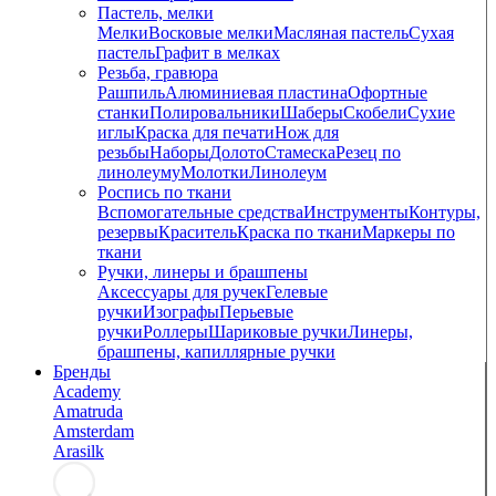
Пастель, мелки
Мелки
Восковые мелки
Масляная пастель
Сухая
пастель
Графит в мелках
Резьба, гравюра
Рашпиль
Алюминиевая пластина
Офортные
станки
Полировальники
Шаберы
Скобели
Сухие
иглы
Краска для печати
Нож для
резьбы
Наборы
Долото
Стамеска
Резец по
линолеуму
Молотки
Линолеум
Роспись по ткани
Вспомогательные средства
Инструменты
Контуры,
резервы
Краситель
Краска по ткани
Маркеры по
ткани
Ручки, линеры и брашпены
Аксессуары для ручек
Гелевые
ручки
Изографы
Перьевые
ручки
Роллеры
Шариковые ручки
Линеры,
брашпены, капиллярные ручки
Бренды
Academy
Amatruda
Amsterdam
Arasilk