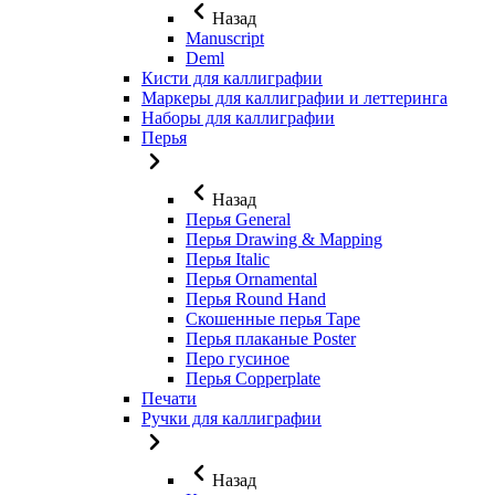
Назад
Manuscript
Deml
Кисти для каллиграфии
Маркеры для каллиграфии и леттеринга
Наборы для каллиграфии
Перья
Назад
Перья General
Перья Drawing & Mapping
Перья Italic
Перья Ornamental
Перья Round Hand
Скошенные перья Tape
Перья плаканые Poster
Перо гусиное
Перья Copperplate
Печати
Ручки для каллиграфии
Назад