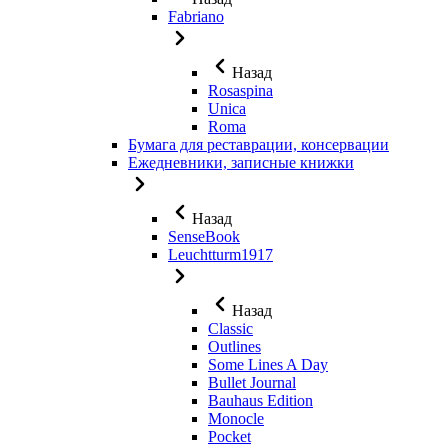
Fabriano
Назад
Rosaspina
Unica
Roma
Бумага для реставрации, консервации
Ежедневники, записные книжки
Назад
SenseBook
Leuchtturm1917
Назад
Classic
Outlines
Some Lines A Day
Bullet Journal
Bauhaus Edition
Monocle
Pocket