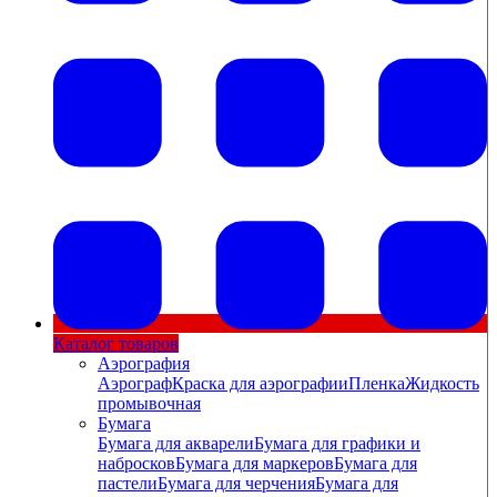
Каталог товаров
Аэрография
Аэрограф
Краска для аэрографии
Пленка
Жидкость
промывочная
Бумага
Бумага для акварели
Бумага для графики и
набросков
Бумага для маркеров
Бумага для
пастели
Бумага для черчения
Бумага для