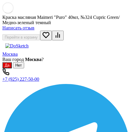
Краска масляная Maimeri "Puro" 40мл, №324 Cupric Green/
Медно-зеленый темный
Написать отзыв
Перейти в корзину
Москва
Ваш город
Москва
?
+7 (925) 227-50-00