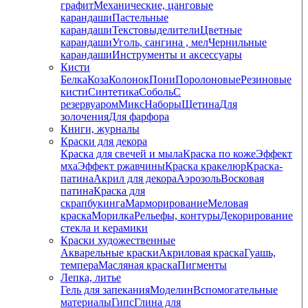
графит
Механические, цанговые
карандаши
Пастельные
карандаши
Текстовыделители
Цветные
карандаши
Уголь, сангина , мел
Чернильные
карандаши
Инструменты и аксессуары
Кисти
Белка
Коза
Колонок
Пони
Поролоновые
Резиновые
кисти
Синтетика
Соболь
С
резервуаром
Микс
Наборы
Щетина
Для
золочения
Для фарфора
Книги, журналы
Краски для декора
Краска для свечей и мыла
Краска по коже
Эффект
мха
Эффект ржавчины
Краска кракелюр
Краска-
патина
Акрил для декора
Аэрозоль
Восковая
патина
Краска для
скрапбукинга
Марморирование
Меловая
краска
Морилка
Рельефы, контуры
Декорирование
стекла и керамики
Краски художественные
Акварельные краски
Акриловая краска
Гуашь,
темпера
Масляная краска
Пигменты
Лепка, литье
Гель для запекания
Моделин
Вспомогательные
материалы
Гипс
Глина для