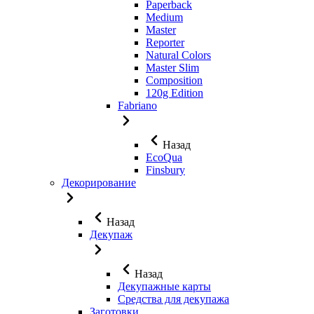
Paperback
Medium
Master
Reporter
Natural Colors
Master Slim
Composition
120g Edition
Fabriano
Назад
EcoQua
Finsbury
Декорирование
Назад
Декупаж
Назад
Декупажные карты
Средства для декупажа
Заготовки