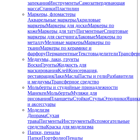
запекания
Инструменты
Самозатвердевающая
масса
Станки
Пластилин
Маркеры, фломастеры
Акварельные маркеры
Акриловые
маркеры
Маркеры для доски
Маркеры по
коже
Маркеры для тату
Пигментные
Cпиртовые
маркеры для скетчинга
Лаковые
Маркеры по
металлу
Меловые маркеры
Маркеры по
ткани
Маркеры по керамике и
фарфору
Перманентные
Текстовыделители
Трансфер
Медиумы, лаки, грунты
Воски
Грунты
Жидкость для
маскирования
Клей
Консервация,
реставрация
Лаки
Масла
Пасты и гели
Разбавители
и медиумы
Трансферное средство
Мольберты и студийные принадлежности
Манекен
Мольберты
Муляжи для
рисования
Планшеты
Стойки
Стулья
Этюдники
Ящик
и аксессуары
Моделизм
Диорама
Сухая
трава
Пигменты
Инструменты
Вспомогательные
средства
Краска для моделизма
Папки, пеналы
Папки
Портфолио
Пеналы