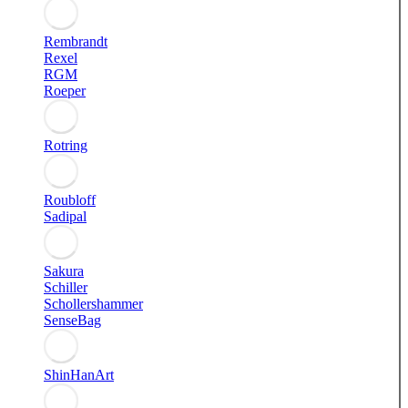
Rembrandt
Rexel
RGM
Roeper
Rotring
Roubloff
Sadipal
Sakura
Schiller
Schollershammer
SenseBag
ShinHanArt