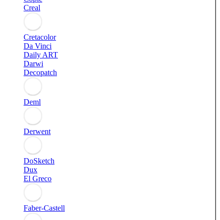
Creal
Cretacolor
Da Vinci
Daily ART
Darwi
Decopatch
Deml
Derwent
DoSketch
Dux
El Greco
Faber-Castell