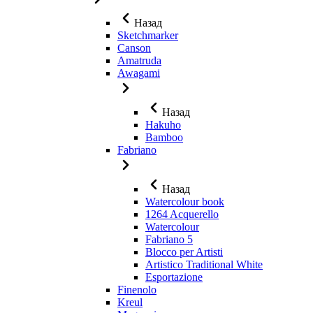
Назад
Sketchmarker
Canson
Amatruda
Awagami
Назад
Hakuho
Bamboo
Fabriano
Назад
Watercolour book
1264 Acquerello
Watercolour
Fabriano 5
Blocco per Artisti
Artistico Traditional White
Esportazione
Finenolo
Kreul