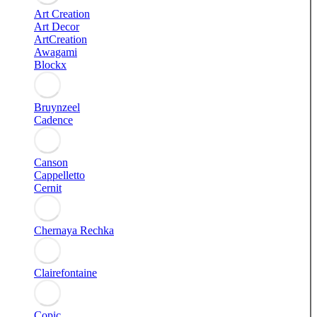
Art Creation
Art Decor
ArtCreation
Awagami
Blockx
Bruynzeel
Cadence
Canson
Cappelletto
Cernit
Chernaya Rechka
Clairefontaine
Copic