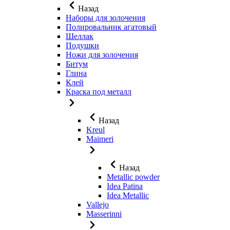
Назад
Наборы для золочения
Полировальник агатовый
Шеллак
Подушки
Ножи для золочения
Битум
Глина
Клей
Краска под металл
Назад
Kreul
Maimeri
Назад
Metallic powder
Idea Patina
Idea Metallic
Vallejo
Masserinni