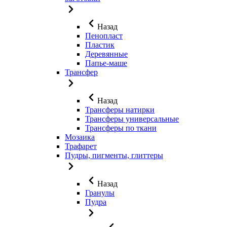
Назад
Пенопласт
Пластик
Деревянные
Папье-маше
Трансфер
Назад
Трансферы натирки
Трансферы универсальные
Трансферы по ткани
Мозаика
Трафарет
Пудры, пигменты, глиттеры
Назад
Гранулы
Пудра