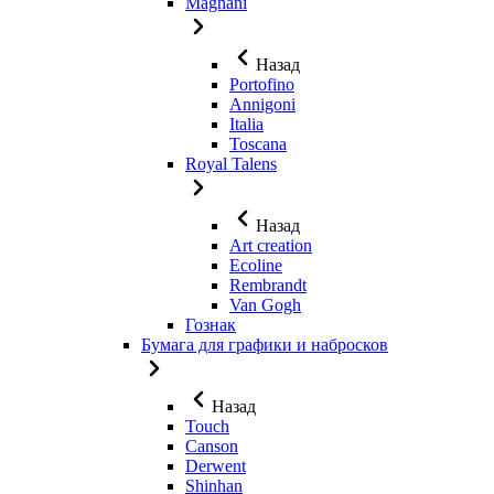
Magnani
Назад
Portofino
Annigoni
Italia
Toscana
Royal Talens
Назад
Art creation
Ecoline
Rembrandt
Van Gogh
Гознак
Бумага для графики и набросков
Назад
Touch
Canson
Derwent
Shinhan