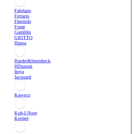
Fabriano
Ferrario
Finenolo
Fome
Gamblin
GIOTTO
Hansa
Harder&Steenbeck
HDupont
Itoya
Jacquard
Kaweco
Koh-I-Noor
Kremer