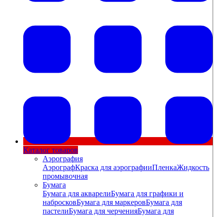
Каталог товаров
Аэрография
Аэрограф
Краска для аэрографии
Пленка
Жидкость
промывочная
Бумага
Бумага для акварели
Бумага для графики и
набросков
Бумага для маркеров
Бумага для
пастели
Бумага для черчения
Бумага для