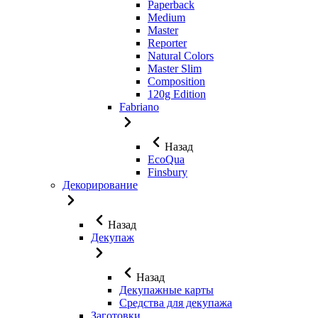
Paperback
Medium
Master
Reporter
Natural Colors
Master Slim
Composition
120g Edition
Fabriano
Назад
EcoQua
Finsbury
Декорирование
Назад
Декупаж
Назад
Декупажные карты
Средства для декупажа
Заготовки