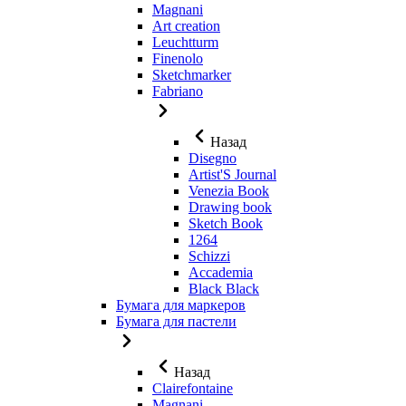
Magnani
Art creation
Leuchtturm
Finenolo
Sketchmarker
Fabriano
Назад
Disegno
Artist'S Journal
Venezia Book
Drawing book
Sketch Book
1264
Schizzi
Accademia
Black Black
Бумага для маркеров
Бумага для пастели
Назад
Clairefontaine
Magnani