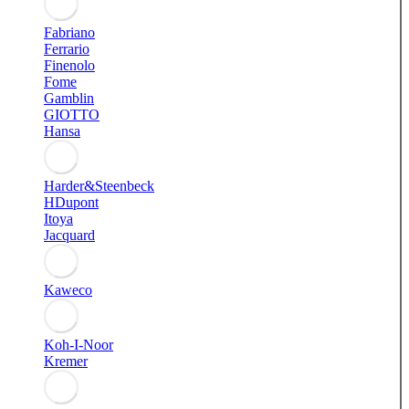
Fabriano
Ferrario
Finenolo
Fome
Gamblin
GIOTTO
Hansa
Harder&Steenbeck
HDupont
Itoya
Jacquard
Kaweco
Koh-I-Noor
Kremer