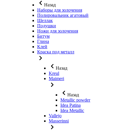
Назад
Наборы для золочения
Полировальник агатовый
Шеллак
Подушки
Ножи для золочения
Битум
Глина
Клей
Краска под металл
Назад
Kreul
Maimeri
Назад
Metallic powder
Idea Patina
Idea Metallic
Vallejo
Masserinni