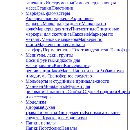
запекания
Инструменты
Самозатвердевающая
масса
Станки
Пластилин
Маркеры, фломастеры
Акварельные маркеры
Акриловые
маркеры
Маркеры для доски
Маркеры по
коже
Маркеры для тату
Пигментные
Cпиртовые
маркеры для скетчинга
Лаковые
Маркеры по
металлу
Меловые маркеры
Маркеры по
ткани
Маркеры по керамике и
фарфору
Перманентные
Текстовыделители
Трансфер
Медиумы, лаки, грунты
Воски
Грунты
Жидкость для
маскирования
Клей
Консервация,
реставрация
Лаки
Масла
Пасты и гели
Разбавители
и медиумы
Трансферное средство
Мольберты и студийные принадлежности
Манекен
Мольберты
Муляжи для
рисования
Планшеты
Стойки
Стулья
Этюдники
Ящик
и аксессуары
Моделизм
Диорама
Сухая
трава
Пигменты
Инструменты
Вспомогательные
средства
Краска для моделизма
Папки, пеналы
Папки
Портфолио
Пеналы