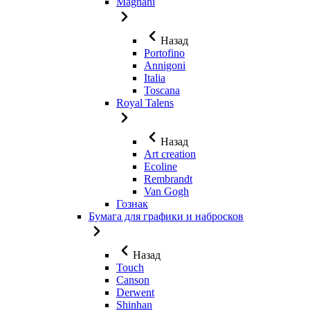
Magnani
Назад
Portofino
Annigoni
Italia
Toscana
Royal Talens
Назад
Art creation
Ecoline
Rembrandt
Van Gogh
Гознак
Бумага для графики и набросков
Назад
Touch
Canson
Derwent
Shinhan