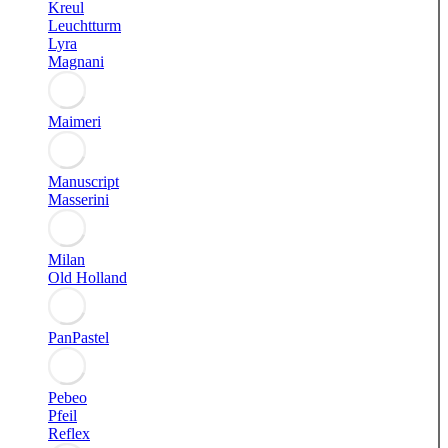
Kreul
Leuchtturm
Lyra
Magnani
Maimeri
Manuscript
Masserini
Milan
Old Holland
PanPastel
Pebeo
Pfeil
Reflex