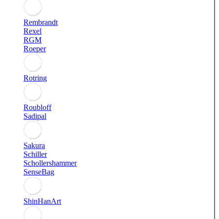
Rembrandt
Rexel
RGM
Roeper
Rotring
Roubloff
Sadipal
Sakura
Schiller
Schollershammer
SenseBag
ShinHanArt