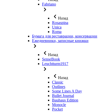
Fabriano
Назад
Rosaspina
Unica
Roma
Бумага для реставрации, консервации
Ежедневники, записные книжки
Назад
SenseBook
Leuchtturm1917
Назад
Classic
Outlines
Some Lines A Day
Bullet Journal
Bauhaus Edition
Monocle
Pocket