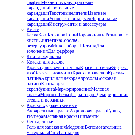
графит
Механические, цанговые
карандаши
Пастельные
карандаши
Текстовыделители
Цветные
карандаши
Уголь, сангина , мел
Чернильные
карандаши
Инструменты и аксессуары
Кисти
Белка
Коза
Колонок
Пони
Поролоновые
Резиновые
кисти
Синтетика
Соболь
С
резервуаром
Микс
Наборы
Щетина
Для
золочения
Для фарфора
Книги, журналы
Краски для декора
Краска для свечей и мыла
Краска по коже
Эффект
мха
Эффект ржавчины
Краска кракелюр
Краска-
патина
Акрил для декора
Аэрозоль
Восковая
патина
Краска для
скрапбукинга
Марморирование
Меловая
краска
Морилка
Рельефы, контуры
Декорирование
стекла и керамики
Краски художественные
Акварельные краски
Акриловая краска
Гуашь,
темпера
Масляная краска
Пигменты
Лепка, литье
Гель для запекания
Моделин
Вспомогательные
материалы
Гипс
Глина для