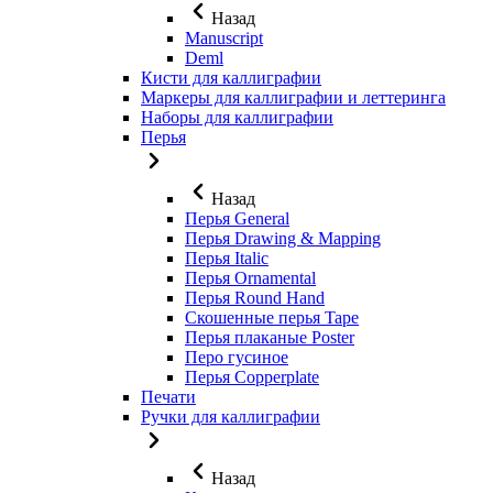
Назад
Manuscript
Deml
Кисти для каллиграфии
Маркеры для каллиграфии и леттеринга
Наборы для каллиграфии
Перья
Назад
Перья General
Перья Drawing & Mapping
Перья Italic
Перья Ornamental
Перья Round Hand
Скошенные перья Tape
Перья плаканые Poster
Перо гусиное
Перья Copperplate
Печати
Ручки для каллиграфии
Назад