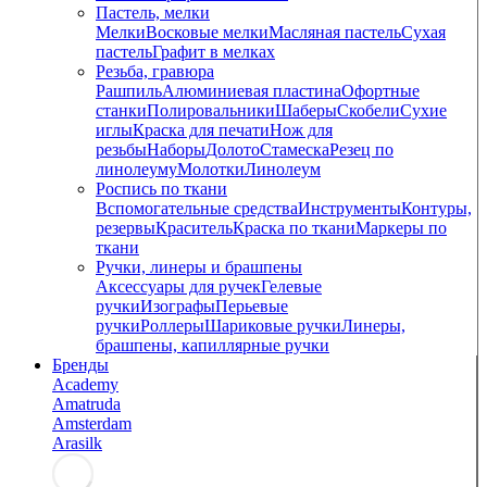
Пастель, мелки
Мелки
Восковые мелки
Масляная пастель
Сухая
пастель
Графит в мелках
Резьба, гравюра
Рашпиль
Алюминиевая пластина
Офортные
станки
Полировальники
Шаберы
Скобели
Сухие
иглы
Краска для печати
Нож для
резьбы
Наборы
Долото
Стамеска
Резец по
линолеуму
Молотки
Линолеум
Роспись по ткани
Вспомогательные средства
Инструменты
Контуры,
резервы
Краситель
Краска по ткани
Маркеры по
ткани
Ручки, линеры и брашпены
Аксессуары для ручек
Гелевые
ручки
Изографы
Перьевые
ручки
Роллеры
Шариковые ручки
Линеры,
брашпены, капиллярные ручки
Бренды
Academy
Amatruda
Amsterdam
Arasilk