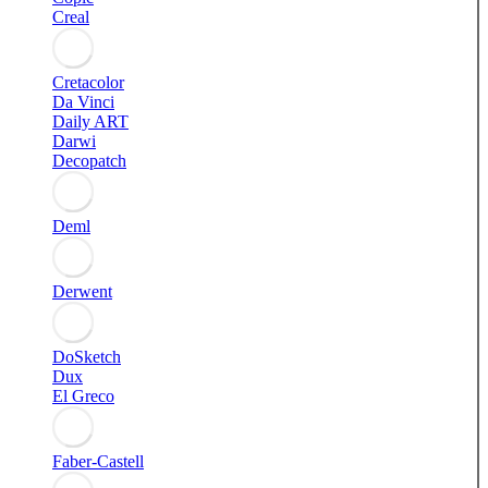
Creal
Cretacolor
Da Vinci
Daily ART
Darwi
Decopatch
Deml
Derwent
DoSketch
Dux
El Greco
Faber-Castell