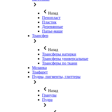
Назад
Пенопласт
Пластик
Деревянные
Папье-маше
Трансфер
Назад
Трансферы натирки
Трансферы универсальные
Трансферы по ткани
Мозаика
Трафарет
Пудры, пигменты, глиттеры
Назад
Гранулы
Пудра