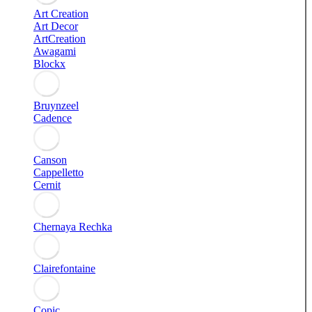
Art Creation
Art Decor
ArtCreation
Awagami
Blockx
Bruynzeel
Cadence
Canson
Cappelletto
Cernit
Chernaya Rechka
Clairefontaine
Copic