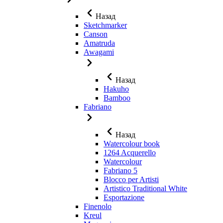
Назад
Sketchmarker
Canson
Amatruda
Awagami
Назад
Hakuho
Bamboo
Fabriano
Назад
Watercolour book
1264 Acquerello
Watercolour
Fabriano 5
Blocco per Artisti
Artistico Traditional White
Esportazione
Finenolo
Kreul