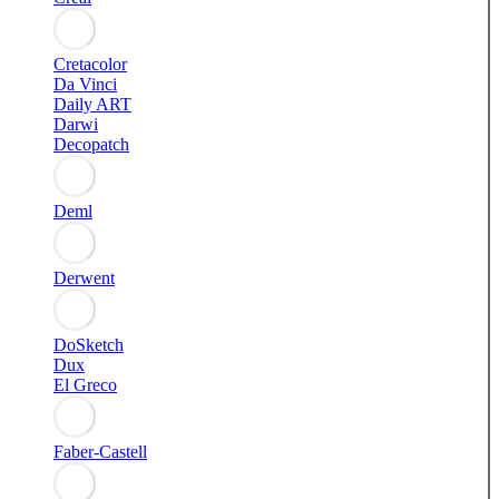
Cretacolor
Da Vinci
Daily ART
Darwi
Decopatch
Deml
Derwent
DoSketch
Dux
El Greco
Faber-Castell