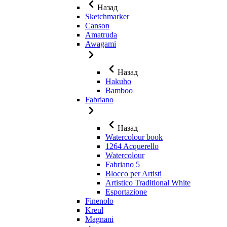
Назад
Sketchmarker
Canson
Amatruda
Awagami
Назад
Hakuho
Bamboo
Fabriano
Назад
Watercolour book
1264 Acquerello
Watercolour
Fabriano 5
Blocco per Artisti
Artistico Traditional White
Esportazione
Finenolo
Kreul
Magnani