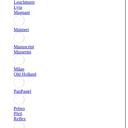
Leuchtturm
Lyra
Magnani
Maimeri
Manuscript
Masserini
Milan
Old Holland
PanPastel
Pebeo
Pfeil
Reflex