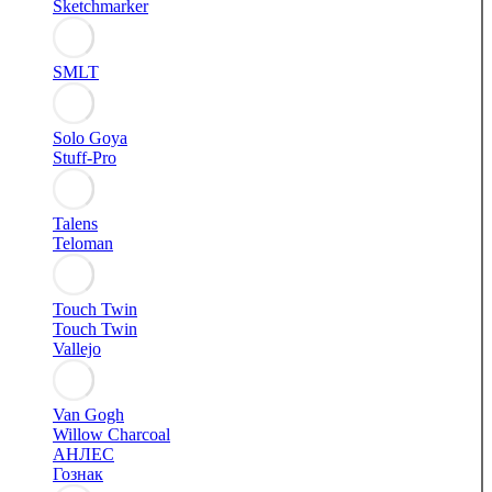
Sketchmarker
SMLT
Solo Goya
Stuff-Pro
Talens
Teloman
Touch Twin
Touch Twin
Vallejo
Van Gogh
Willow Charcoal
АНЛЕС
Гознак