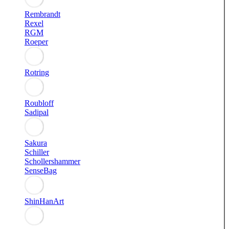
Rembrandt
Rexel
RGM
Roeper
Rotring
Roubloff
Sadipal
Sakura
Schiller
Schollershammer
SenseBag
ShinHanArt