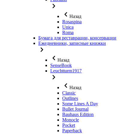
Назад
Rosaspina
Unica
Roma
Бумага для реставрации, консервации
Ежедневники, записные книжки
Назад
SenseBook
Leuchtturm1917
Назад
Classic
Outlines
Some Lines A Day
Bullet Journal
Bauhaus Edition
Monocle
Pocket
Paperback