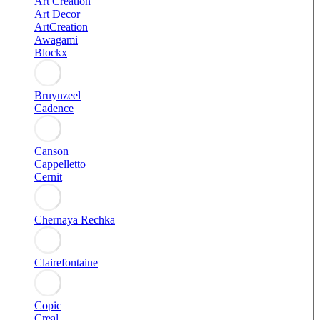
Art Creation
Art Decor
ArtCreation
Awagami
Blockx
Bruynzeel
Cadence
Canson
Cappelletto
Cernit
Chernaya Rechka
Clairefontaine
Copic
Creal