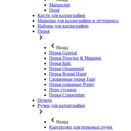
Manuscript
Deml
Кисти для каллиграфии
Маркеры для каллиграфии и леттеринга
Наборы для каллиграфии
Перья
Назад
Перья General
Перья Drawing & Mapping
Перья Italic
Перья Ornamental
Перья Round Hand
Скошенные перья Tape
Перья плаканые Poster
Перо гусиное
Перья Copperplate
Печати
Ручки для каллиграфии
Назад
Картриджи для перьевых ручек