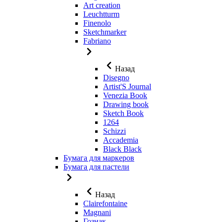
Art creation
Leuchtturm
Finenolo
Sketchmarker
Fabriano
Назад
Disegno
Artist'S Journal
Venezia Book
Drawing book
Sketch Book
1264
Schizzi
Accademia
Black Black
Бумага для маркеров
Бумага для пастели
Назад
Clairefontaine
Magnani
Гознак