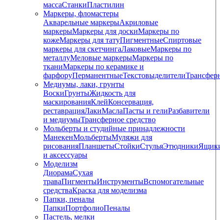
масса
Станки
Пластилин
Маркеры, фломастеры
Акварельные маркеры
Акриловые
маркеры
Маркеры для доски
Маркеры по
коже
Маркеры для тату
Пигментные
Cпиртовые
маркеры для скетчинга
Лаковые
Маркеры по
металлу
Меловые маркеры
Маркеры по
ткани
Маркеры по керамике и
фарфору
Перманентные
Текстовыделители
Трансфер
Медиумы, лаки, грунты
Воски
Грунты
Жидкость для
маскирования
Клей
Консервация,
реставрация
Лаки
Масла
Пасты и гели
Разбавители
и медиумы
Трансферное средство
Мольберты и студийные принадлежности
Манекен
Мольберты
Муляжи для
рисования
Планшеты
Стойки
Стулья
Этюдники
Ящик
и аксессуары
Моделизм
Диорама
Сухая
трава
Пигменты
Инструменты
Вспомогательные
средства
Краска для моделизма
Папки, пеналы
Папки
Портфолио
Пеналы
Пастель, мелки