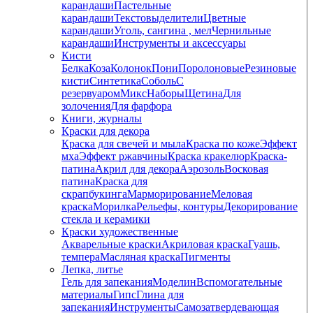
карандаши
Пастельные
карандаши
Текстовыделители
Цветные
карандаши
Уголь, сангина , мел
Чернильные
карандаши
Инструменты и аксессуары
Кисти
Белка
Коза
Колонок
Пони
Поролоновые
Резиновые
кисти
Синтетика
Соболь
С
резервуаром
Микс
Наборы
Щетина
Для
золочения
Для фарфора
Книги, журналы
Краски для декора
Краска для свечей и мыла
Краска по коже
Эффект
мха
Эффект ржавчины
Краска кракелюр
Краска-
патина
Акрил для декора
Аэрозоль
Восковая
патина
Краска для
скрапбукинга
Марморирование
Меловая
краска
Морилка
Рельефы, контуры
Декорирование
стекла и керамики
Краски художественные
Акварельные краски
Акриловая краска
Гуашь,
темпера
Масляная краска
Пигменты
Лепка, литье
Гель для запекания
Моделин
Вспомогательные
материалы
Гипс
Глина для
запекания
Инструменты
Самозатвердевающая