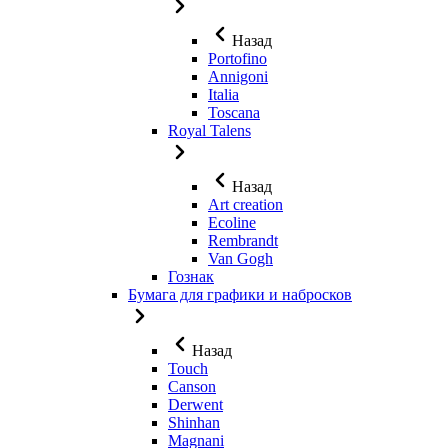
Назад
Portofino
Annigoni
Italia
Toscana
Royal Talens
Назад
Art creation
Ecoline
Rembrandt
Van Gogh
Гознак
Бумага для графики и набросков
Назад
Touch
Canson
Derwent
Shinhan
Magnani