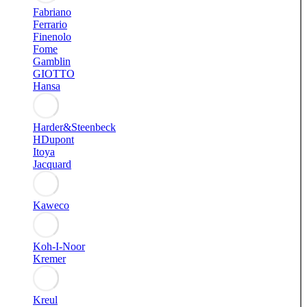
Fabriano
Ferrario
Finenolo
Fome
Gamblin
GIOTTO
Hansa
Harder&Steenbeck
HDupont
Itoya
Jacquard
Kaweco
Koh-I-Noor
Kremer
Kreul