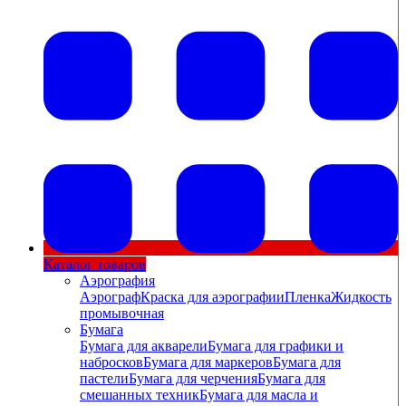
Каталог товаров
Аэрография
Аэрограф
Краска для аэрографии
Пленка
Жидкость
промывочная
Бумага
Бумага для акварели
Бумага для графики и
набросков
Бумага для маркеров
Бумага для
пастели
Бумага для черчения
Бумага для
смешанных техник
Бумага для масла и