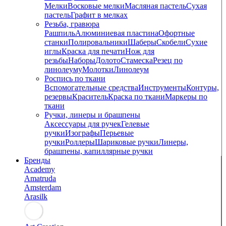
Мелки
Восковые мелки
Масляная пастель
Сухая
пастель
Графит в мелках
Резьба, гравюра
Рашпиль
Алюминиевая пластина
Офортные
станки
Полировальники
Шаберы
Скобели
Сухие
иглы
Краска для печати
Нож для
резьбы
Наборы
Долото
Стамеска
Резец по
линолеуму
Молотки
Линолеум
Роспись по ткани
Вспомогательные средства
Инструменты
Контуры,
резервы
Краситель
Краска по ткани
Маркеры по
ткани
Ручки, линеры и брашпены
Аксессуары для ручек
Гелевые
ручки
Изографы
Перьевые
ручки
Роллеры
Шариковые ручки
Линеры,
брашпены, капиллярные ручки
Бренды
Academy
Amatruda
Amsterdam
Arasilk