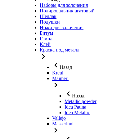
Наборы для золочения
Полировальник агатовый
Шеллак
Подушки
Ножи для золочения
Битум
Глина
Клей
Краска под металл
Назад
Kreul
Maimeri
Назад
Metallic powder
Idea Patina
Idea Metallic
Vallejo
Masserinni