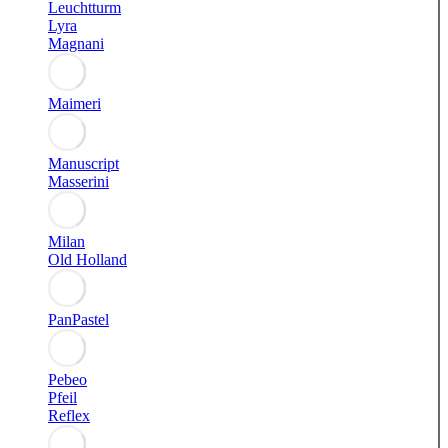
Leuchtturm
Lyra
Magnani
Maimeri
Manuscript
Masserini
Milan
Old Holland
PanPastel
Pebeo
Pfeil
Reflex