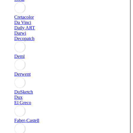
Cretacolor
Da Vinci
Daily ART
Darwi
Decopatch
Deml
Derwent
DoSketch
Dux
El Greco
Faber-Castell