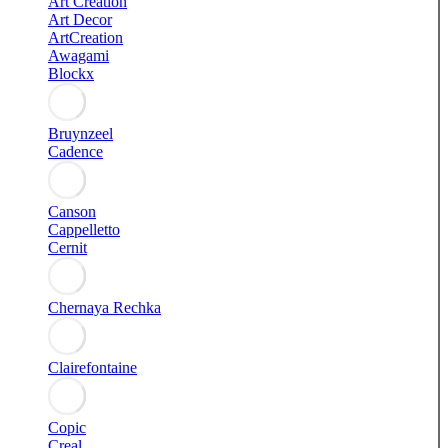
Art Creation
Art Decor
ArtCreation
Awagami
Blockx
Bruynzeel
Cadence
Canson
Cappelletto
Cernit
Chernaya Rechka
Clairefontaine
Copic
Creal