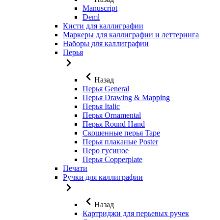
Manuscript
Deml
Кисти для каллиграфии
Маркеры для каллиграфии и леттеринга
Наборы для каллиграфии
Перья
Назад
Перья General
Перья Drawing & Mapping
Перья Italic
Перья Ornamental
Перья Round Hand
Скошенные перья Tape
Перья плаканые Poster
Перо гусиное
Перья Copperplate
Печати
Ручки для каллиграфии
Назад
Картриджи для перьевых ручек