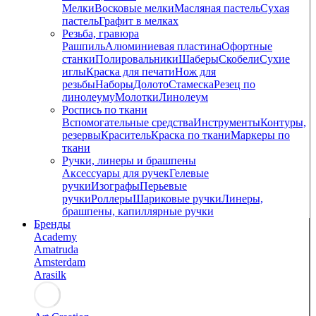
Мелки
Восковые мелки
Масляная пастель
Сухая
пастель
Графит в мелках
Резьба, гравюра
Рашпиль
Алюминиевая пластина
Офортные
станки
Полировальники
Шаберы
Скобели
Сухие
иглы
Краска для печати
Нож для
резьбы
Наборы
Долото
Стамеска
Резец по
линолеуму
Молотки
Линолеум
Роспись по ткани
Вспомогательные средства
Инструменты
Контуры,
резервы
Краситель
Краска по ткани
Маркеры по
ткани
Ручки, линеры и брашпены
Аксессуары для ручек
Гелевые
ручки
Изографы
Перьевые
ручки
Роллеры
Шариковые ручки
Линеры,
брашпены, капиллярные ручки
Бренды
Academy
Amatruda
Amsterdam
Arasilk