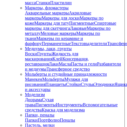
масса
Станки
Пластилин
Маркеры, фломастеры
Акварельные маркеры
Акриловые
маркеры
Маркеры для доски
Маркеры по
коже
Маркеры для тату
Пигментные
Cпиртовые
маркеры для скетчинга
Лаковые
Маркеры по
металлу
Меловые маркеры
Маркеры по
ткани
Маркеры по керамике и
фарфору
Перманентные
Текстовыделители
Трансфер
Медиумы, лаки, грунты
Воски
Грунты
Жидкость для
маскирования
Клей
Консервация,
реставрация
Лаки
Масла
Пасты и гели
Разбавители
и медиумы
Трансферное средство
Мольберты и студийные принадлежности
Манекен
Мольберты
Муляжи для
рисования
Планшеты
Стойки
Стулья
Этюдники
Ящик
и аксессуары
Моделизм
Диорама
Сухая
трава
Пигменты
Инструменты
Вспомогательные
средства
Краска для моделизма
Папки, пеналы
Папки
Портфолио
Пеналы
Пастель, мелки