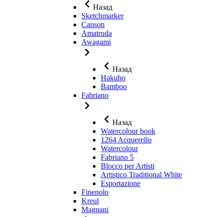
Назад
Sketchmarker
Canson
Amatruda
Awagami
Назад
Hakuho
Bamboo
Fabriano
Назад
Watercolour book
1264 Acquerello
Watercolour
Fabriano 5
Blocco per Artisti
Artistico Traditional White
Esportazione
Finenolo
Kreul
Magnani