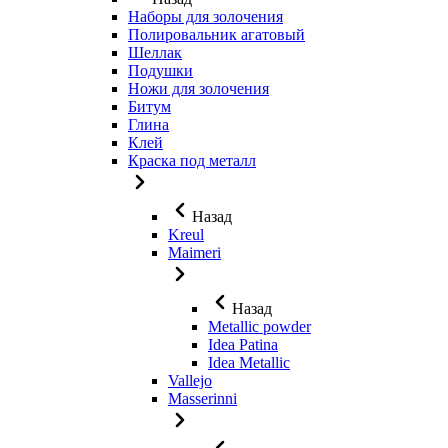
Наборы для золочения
Полировальник агатовый
Шеллак
Подушки
Ножи для золочения
Битум
Глина
Клей
Краска под металл
Назад
Kreul
Maimeri
Назад
Metallic powder
Idea Patina
Idea Metallic
Vallejo
Masserinni