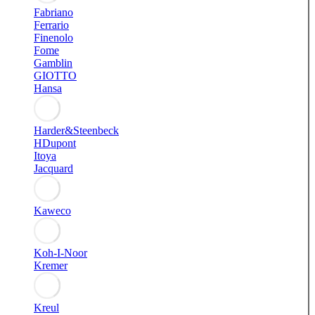
Fabriano
Ferrario
Finenolo
Fome
Gamblin
GIOTTO
Hansa
Harder&Steenbeck
HDupont
Itoya
Jacquard
Kaweco
Koh-I-Noor
Kremer
Kreul