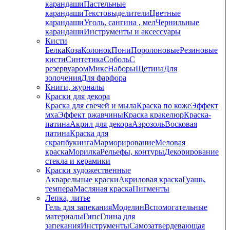
карандаши
Пастельные
карандаши
Текстовыделители
Цветные
карандаши
Уголь, сангина , мел
Чернильные
карандаши
Инструменты и аксессуары
Кисти
Белка
Коза
Колонок
Пони
Поролоновые
Резиновые
кисти
Синтетика
Соболь
С
резервуаром
Микс
Наборы
Щетина
Для
золочения
Для фарфора
Книги, журналы
Краски для декора
Краска для свечей и мыла
Краска по коже
Эффект
мха
Эффект ржавчины
Краска кракелюр
Краска-
патина
Акрил для декора
Аэрозоль
Восковая
патина
Краска для
скрапбукинга
Марморирование
Меловая
краска
Морилка
Рельефы, контуры
Декорирование
стекла и керамики
Краски художественные
Акварельные краски
Акриловая краска
Гуашь,
темпера
Масляная краска
Пигменты
Лепка, литье
Гель для запекания
Моделин
Вспомогательные
материалы
Гипс
Глина для
запекания
Инструменты
Самозатвердевающая