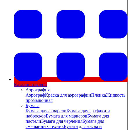
Каталог товаров
Аэрография
Аэрограф
Краска для аэрографии
Пленка
Жидкость
промывочная
Бумага
Бумага для акварели
Бумага для графики и
набросков
Бумага для маркеров
Бумага для
пастели
Бумага для черчения
Бумага для
смешанных техник
Бумага для масла и