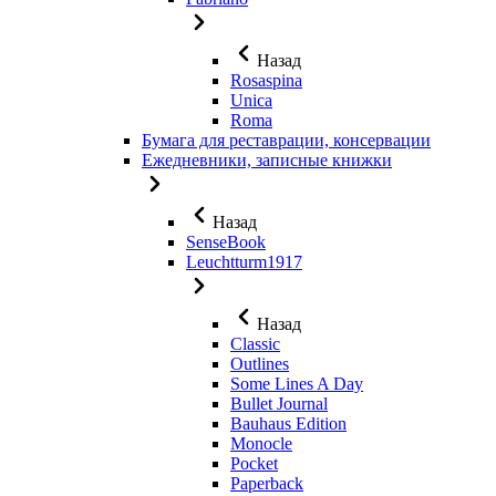
Назад
Rosaspina
Unica
Roma
Бумага для реставрации, консервации
Ежедневники, записные книжки
Назад
SenseBook
Leuchtturm1917
Назад
Classic
Outlines
Some Lines A Day
Bullet Journal
Bauhaus Edition
Monocle
Pocket
Paperback