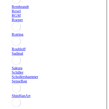
Rembrandt
Rexel
RGM
Roeper
Rotring
Roubloff
Sadipal
Sakura
Schiller
Schollershammer
SenseBag
ShinHanArt