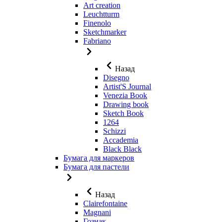
Art creation
Leuchtturm
Finenolo
Sketchmarker
Fabriano
Назад
Disegno
Artist'S Journal
Venezia Book
Drawing book
Sketch Book
1264
Schizzi
Accademia
Black Black
Бумага для маркеров
Бумага для пастели
Назад
Clairefontaine
Magnani
Гознак