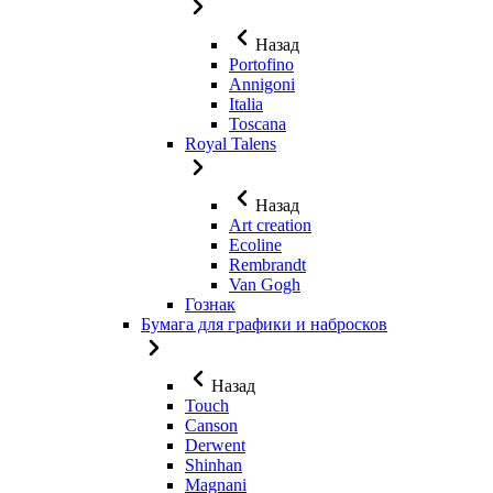
Назад
Portofino
Annigoni
Italia
Toscana
Royal Talens
Назад
Art creation
Ecoline
Rembrandt
Van Gogh
Гознак
Бумага для графики и набросков
Назад
Touch
Canson
Derwent
Shinhan
Magnani