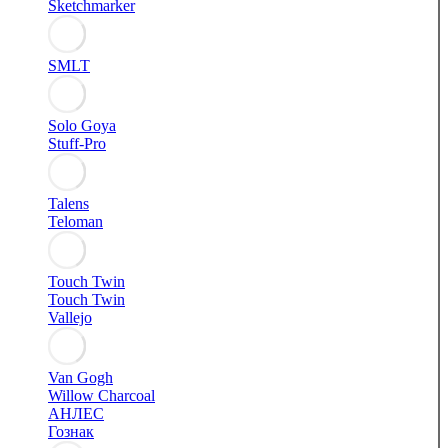
Sketchmarker
SMLT
Solo Goya
Stuff-Pro
Talens
Teloman
Touch Twin
Touch Twin
Vallejo
Van Gogh
Willow Charcoal
АНЛЕС
Гознак