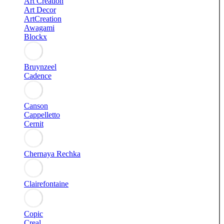
Art Creation
Art Decor
ArtCreation
Awagami
Blockx
Bruynzeel
Cadence
Canson
Cappelletto
Cernit
Chernaya Rechka
Clairefontaine
Copic
Creal