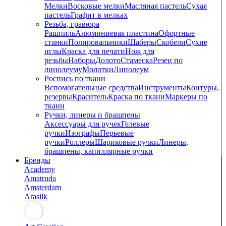
Мелки
Восковые мелки
Масляная пастель
Сухая
пастель
Графит в мелках
Резьба, гравюра
Рашпиль
Алюминиевая пластина
Офортные
станки
Полировальники
Шаберы
Скобели
Сухие
иглы
Краска для печати
Нож для
резьбы
Наборы
Долото
Стамеска
Резец по
линолеуму
Молотки
Линолеум
Роспись по ткани
Вспомогательные средства
Инструменты
Контуры,
резервы
Краситель
Краска по ткани
Маркеры по
ткани
Ручки, линеры и брашпены
Аксессуары для ручек
Гелевые
ручки
Изографы
Перьевые
ручки
Роллеры
Шариковые ручки
Линеры,
брашпены, капиллярные ручки
Бренды
Academy
Amatruda
Amsterdam
Arasilk