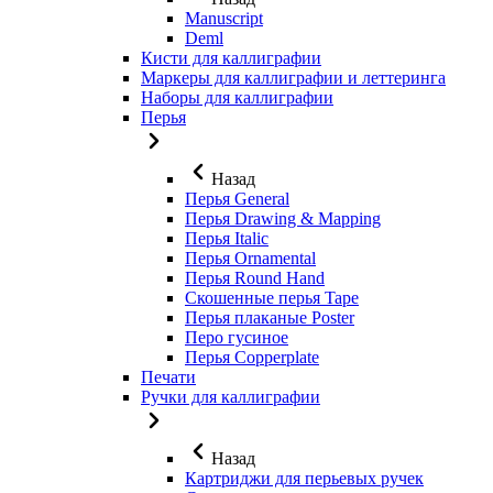
Manuscript
Deml
Кисти для каллиграфии
Маркеры для каллиграфии и леттеринга
Наборы для каллиграфии
Перья
Назад
Перья General
Перья Drawing & Mapping
Перья Italic
Перья Ornamental
Перья Round Hand
Скошенные перья Tape
Перья плаканые Poster
Перо гусиное
Перья Copperplate
Печати
Ручки для каллиграфии
Назад
Картриджи для перьевых ручек