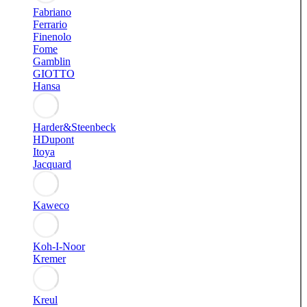
Fabriano
Ferrario
Finenolo
Fome
Gamblin
GIOTTO
Hansa
Harder&Steenbeck
HDupont
Itoya
Jacquard
Kaweco
Koh-I-Noor
Kremer
Kreul