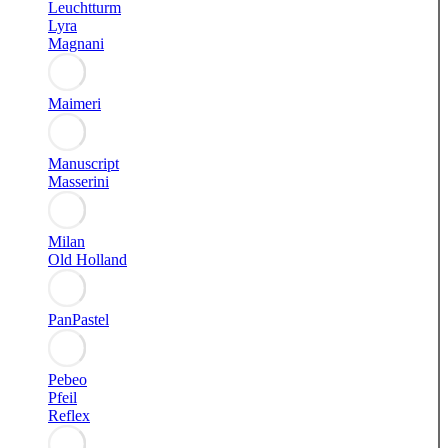
Leuchtturm
Lyra
Magnani
Maimeri
Manuscript
Masserini
Milan
Old Holland
PanPastel
Pebeo
Pfeil
Reflex