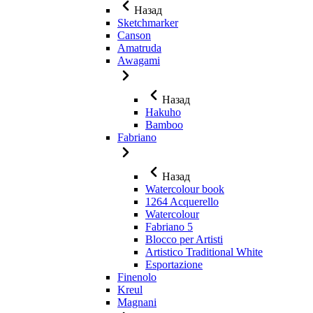
Назад
Sketchmarker
Canson
Amatruda
Awagami
Назад
Hakuho
Bamboo
Fabriano
Назад
Watercolour book
1264 Acquerello
Watercolour
Fabriano 5
Blocco per Artisti
Artistico Traditional White
Esportazione
Finenolo
Kreul
Magnani