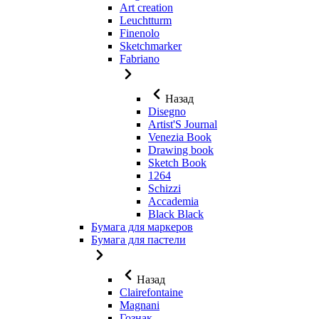
Art creation
Leuchtturm
Finenolo
Sketchmarker
Fabriano
Назад
Disegno
Artist'S Journal
Venezia Book
Drawing book
Sketch Book
1264
Schizzi
Accademia
Black Black
Бумага для маркеров
Бумага для пастели
Назад
Clairefontaine
Magnani
Гознак