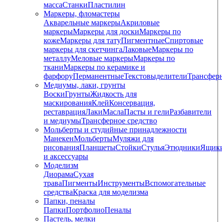
масса
Станки
Пластилин
Маркеры, фломастеры
Акварельные маркеры
Акриловые
маркеры
Маркеры для доски
Маркеры по
коже
Маркеры для тату
Пигментные
Cпиртовые
маркеры для скетчинга
Лаковые
Маркеры по
металлу
Меловые маркеры
Маркеры по
ткани
Маркеры по керамике и
фарфору
Перманентные
Текстовыделители
Трансфер
Медиумы, лаки, грунты
Воски
Грунты
Жидкость для
маскирования
Клей
Консервация,
реставрация
Лаки
Масла
Пасты и гели
Разбавители
и медиумы
Трансферное средство
Мольберты и студийные принадлежности
Манекен
Мольберты
Муляжи для
рисования
Планшеты
Стойки
Стулья
Этюдники
Ящик
и аксессуары
Моделизм
Диорама
Сухая
трава
Пигменты
Инструменты
Вспомогательные
средства
Краска для моделизма
Папки, пеналы
Папки
Портфолио
Пеналы
Пастель, мелки