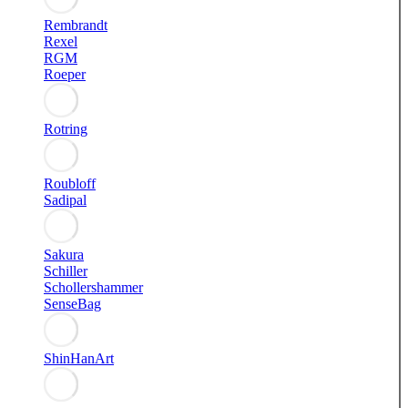
Rembrandt
Rexel
RGM
Roeper
Rotring
Roubloff
Sadipal
Sakura
Schiller
Schollershammer
SenseBag
ShinHanArt