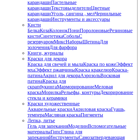
карандаши
Пастельные
карандаши
Текстовыделители
Цветные
карандаши
Уголь, сангина , мел
Чернильные
карандаши
Инструменты и аксессуары
Кисти
Белка
Коза
Колонок
Пони
Поролоновые
Резиновые
кисти
Синтетика
Соболь
С
резервуаром
Микс
Наборы
Щетина
Для
золочения
Для фарфора
Книги, журналы
Краски для декора
Краска для свечей и мыла
Краска по коже
Эффект
мха
Эффект ржавчины
Краска кракелюр
Краска-
патина
Акрил для декора
Аэрозоль
Восковая
патина
Краска для
скрапбукинга
Марморирование
Меловая
краска
Морилка
Рельефы, контуры
Декорирование
стекла и керамики
Краски художественные
Акварельные краски
Акриловая краска
Гуашь,
темпера
Масляная краска
Пигменты
Лепка, литье
Гель для запекания
Моделин
Вспомогательные
материалы
Гипс
Глина для
запекания
Инструменты
Самозатвердевающая