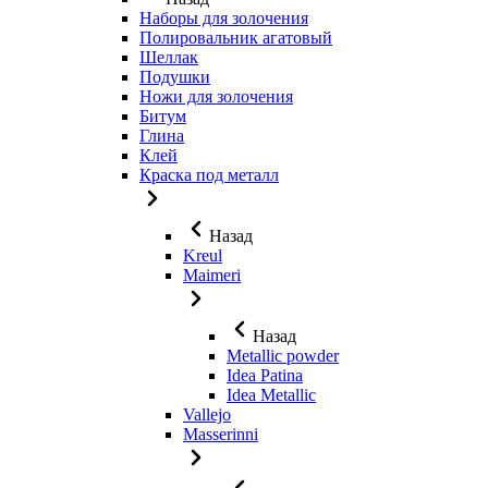
Наборы для золочения
Полировальник агатовый
Шеллак
Подушки
Ножи для золочения
Битум
Глина
Клей
Краска под металл
Назад
Kreul
Maimeri
Назад
Metallic powder
Idea Patina
Idea Metallic
Vallejo
Masserinni