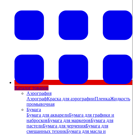
Каталог товаров
Аэрография
Аэрограф
Краска для аэрографии
Пленка
Жидкость
промывочная
Бумага
Бумага для акварели
Бумага для графики и
набросков
Бумага для маркеров
Бумага для
пастели
Бумага для черчения
Бумага для
смешанных техник
Бумага для масла и