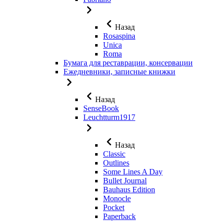
Назад
Rosaspina
Unica
Roma
Бумага для реставрации, консервации
Ежедневники, записные книжки
Назад
SenseBook
Leuchtturm1917
Назад
Classic
Outlines
Some Lines A Day
Bullet Journal
Bauhaus Edition
Monocle
Pocket
Paperback