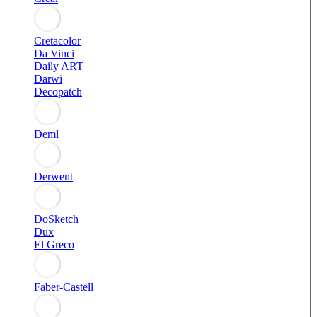
Cretacolor
Da Vinci
Daily ART
Darwi
Decopatch
Deml
Derwent
DoSketch
Dux
El Greco
Faber-Castell