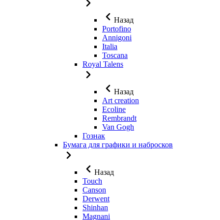
Назад
Portofino
Annigoni
Italia
Toscana
Royal Talens
Назад
Art creation
Ecoline
Rembrandt
Van Gogh
Гознак
Бумага для графики и набросков
Назад
Touch
Canson
Derwent
Shinhan
Magnani