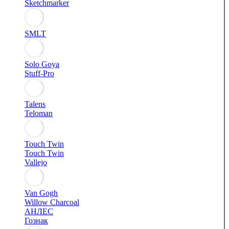
Sketchmarker
SMLT
Solo Goya
Stuff-Pro
Talens
Teloman
Touch Twin
Touch Twin
Vallejo
Van Gogh
Willow Charcoal
АНЛЕС
Гознак