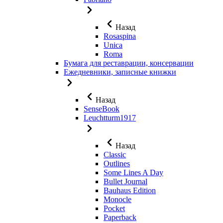
Назад
Rosaspina
Unica
Roma
Бумага для реставрации, консервации
Ежедневники, записные книжки
Назад
SenseBook
Leuchtturm1917
Назад
Classic
Outlines
Some Lines A Day
Bullet Journal
Bauhaus Edition
Monocle
Pocket
Paperback