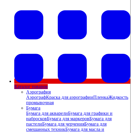
Каталог товаров
Аэрография
Аэрограф
Краска для аэрографии
Пленка
Жидкость
промывочная
Бумага
Бумага для акварели
Бумага для графики и
набросков
Бумага для маркеров
Бумага для
пастели
Бумага для черчения
Бумага для
смешанных техник
Бумага для масла и