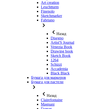
Art creation
Leuchtturm
Finenolo
Sketchmarker
Fabriano
Назад
Disegno
Artist'S Journal
Venezia Book
Drawing book
Sketch Book
1264
Schizzi
Accademia
Black Black
Бумага для маркеров
Бумага для пастели
Назад
Clairefontaine
Magnani
Гознак