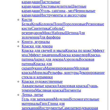
карандаши
Пастельные
карандаши
Текстовыделители
Цветные
карандаши
Уголь, сангина , мел
Чернильные
карандаши
Инструменты и аксессуары
Кисти
Белка
Коза
Колонок
Пони
Поролоновые
Резиновые
кисти
Синтетика
Соболь
С
резервуаром
Микс
Наборы
Щетина
Для
золочения
Для фарфора
Книги, журналы
Краски для декора
Краска для свечей и мыла
Краска по коже
Эффект
мха
Эффект ржавчины
Краска кракелюр
Краска-
патина
Акрил для декора
Аэрозоль
Восковая
патина
Краска для
скрапбукинга
Марморирование
Меловая
краска
Морилка
Рельефы, контуры
Декорирование
стекла и керамики
Краски художественные
Акварельные краски
Акриловая краска
Гуашь,
темпера
Масляная краска
Пигменты
Лепка, литье
Гель для запекания
Моделин
Вспомогательные
материалы
Гипс
Глина для
запекания
Инструменты
Самозатвердевающая