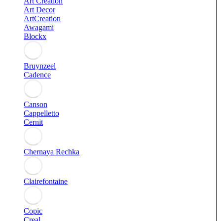
Art Creation
Art Decor
ArtCreation
Awagami
Blockx
Bruynzeel
Cadence
Canson
Cappelletto
Cernit
Chernaya Rechka
Clairefontaine
Copic
Creal