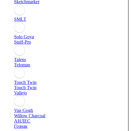
Sketchmarker
SMLT
Solo Goya
Stuff-Pro
Talens
Teloman
Touch Twin
Touch Twin
Vallejo
Van Gogh
Willow Charcoal
АНЛЕС
Гознак