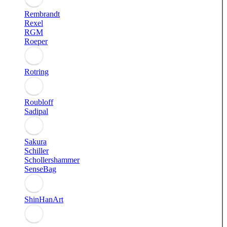
Rembrandt
Rexel
RGM
Roeper
Rotring
Roubloff
Sadipal
Sakura
Schiller
Schollershammer
SenseBag
ShinHanArt