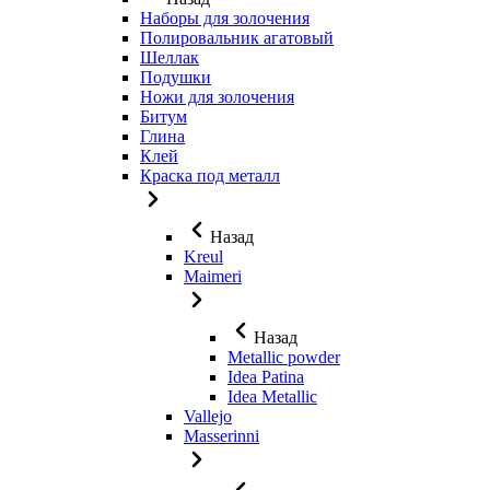
Наборы для золочения
Полировальник агатовый
Шеллак
Подушки
Ножи для золочения
Битум
Глина
Клей
Краска под металл
Назад
Kreul
Maimeri
Назад
Metallic powder
Idea Patina
Idea Metallic
Vallejo
Masserinni