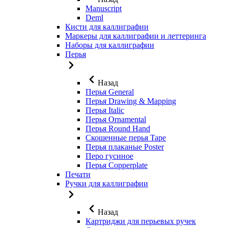
Manuscript
Deml
Кисти для каллиграфии
Маркеры для каллиграфии и леттеринга
Наборы для каллиграфии
Перья
Назад
Перья General
Перья Drawing & Mapping
Перья Italic
Перья Ornamental
Перья Round Hand
Скошенные перья Tape
Перья плаканые Poster
Перо гусиное
Перья Copperplate
Печати
Ручки для каллиграфии
Назад
Картриджи для перьевых ручек