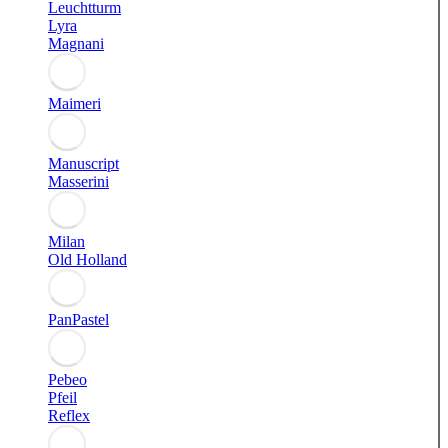
Leuchtturm
Lyra
Magnani
Maimeri
Manuscript
Masserini
Milan
Old Holland
PanPastel
Pebeo
Pfeil
Reflex