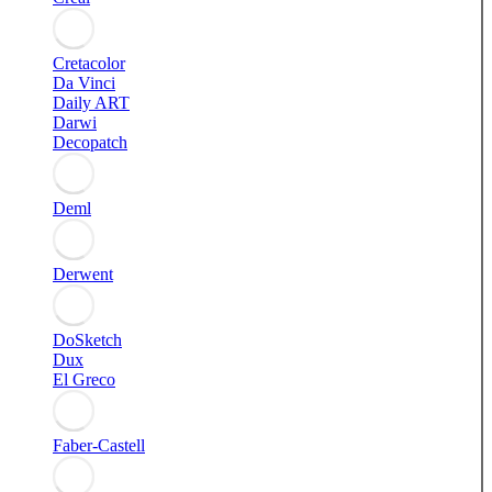
Cretacolor
Da Vinci
Daily ART
Darwi
Decopatch
Deml
Derwent
DoSketch
Dux
El Greco
Faber-Castell