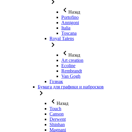
Назад
Portofino
Annigoni
Italia
Toscana
Royal Talens
Назад
Art creation
Ecoline
Rembrandt
Van Gogh
Гознак
Бумага для графики и набросков
Назад
Touch
Canson
Derwent
Shinhan
Magnani