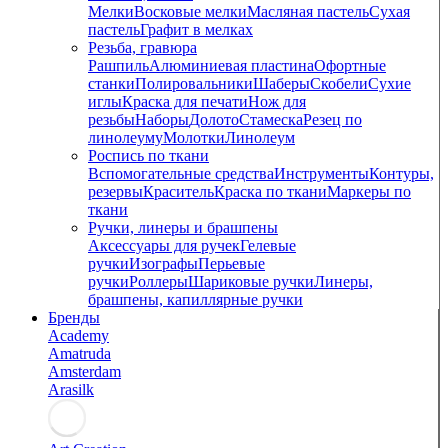
Мелки
Восковые мелки
Масляная пастель
Сухая
пастель
Графит в мелках
Резьба, гравюра
Рашпиль
Алюминиевая пластина
Офортные
станки
Полировальники
Шаберы
Скобели
Сухие
иглы
Краска для печати
Нож для
резьбы
Наборы
Долото
Стамеска
Резец по
линолеуму
Молотки
Линолеум
Роспись по ткани
Вспомогательные средства
Инструменты
Контуры,
резервы
Краситель
Краска по ткани
Маркеры по
ткани
Ручки, линеры и брашпены
Аксессуары для ручек
Гелевые
ручки
Изографы
Перьевые
ручки
Роллеры
Шариковые ручки
Линеры,
брашпены, капиллярные ручки
Бренды
Academy
Amatruda
Amsterdam
Arasilk