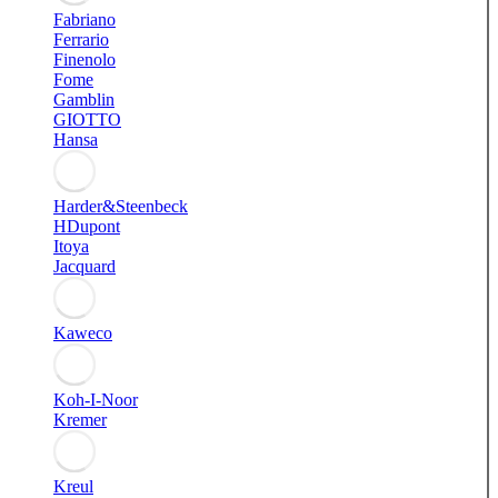
Fabriano
Ferrario
Finenolo
Fome
Gamblin
GIOTTO
Hansa
Harder&Steenbeck
HDupont
Itoya
Jacquard
Kaweco
Koh-I-Noor
Kremer
Kreul