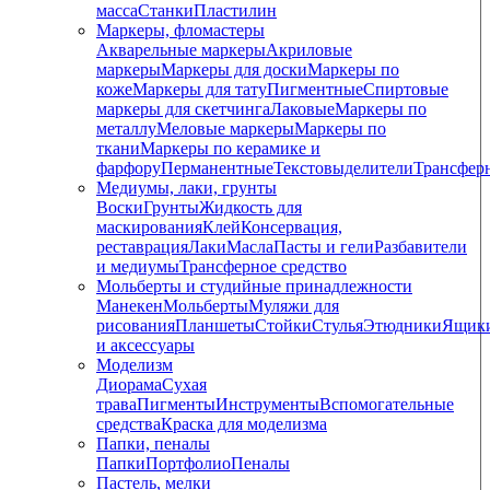
масса
Станки
Пластилин
Маркеры, фломастеры
Акварельные маркеры
Акриловые
маркеры
Маркеры для доски
Маркеры по
коже
Маркеры для тату
Пигментные
Cпиртовые
маркеры для скетчинга
Лаковые
Маркеры по
металлу
Меловые маркеры
Маркеры по
ткани
Маркеры по керамике и
фарфору
Перманентные
Текстовыделители
Трансфер
Медиумы, лаки, грунты
Воски
Грунты
Жидкость для
маскирования
Клей
Консервация,
реставрация
Лаки
Масла
Пасты и гели
Разбавители
и медиумы
Трансферное средство
Мольберты и студийные принадлежности
Манекен
Мольберты
Муляжи для
рисования
Планшеты
Стойки
Стулья
Этюдники
Ящик
и аксессуары
Моделизм
Диорама
Сухая
трава
Пигменты
Инструменты
Вспомогательные
средства
Краска для моделизма
Папки, пеналы
Папки
Портфолио
Пеналы
Пастель, мелки