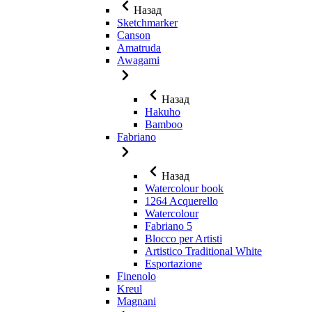
Назад
Sketchmarker
Canson
Amatruda
Awagami
Назад
Hakuho
Bamboo
Fabriano
Назад
Watercolour book
1264 Acquerello
Watercolour
Fabriano 5
Blocco per Artisti
Artistico Traditional White
Esportazione
Finenolo
Kreul
Magnani