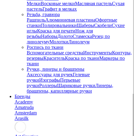
Мелки
Восковые мелки
Масляная пастель
Сухая
пастель
Графит в мелках
Резьба, гравюра
Рашпиль
Алюминиевая пластина
Офортные
станки
Полировальники
Шаберы
Скобели
Сухие
иглы
Краска для печати
Нож для
резьбы
Наборы
Долото
Стамеска
Резец по
линолеуму
Молотки
Линолеум
Роспись по ткани
Вспомогательные средства
Инструменты
Контуры,
резервы
Краситель
Краска по ткани
Маркеры по
ткани
Ручки, линеры и брашпены
Аксессуары для ручек
Гелевые
ручки
Изографы
Перьевые
ручки
Роллеры
Шариковые ручки
Линеры,
брашпены, капиллярные ручки
Бренды
Academy
Amatruda
Amsterdam
Arasilk