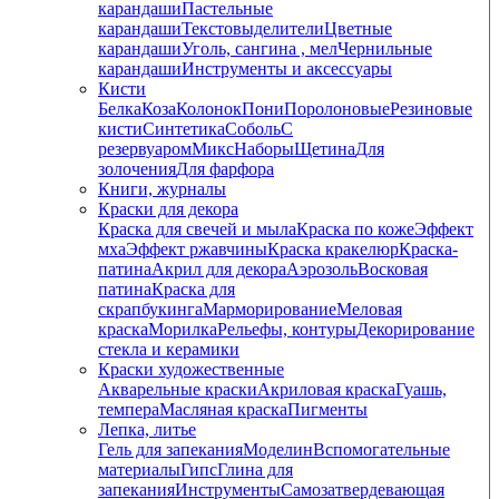
карандаши
Пастельные
карандаши
Текстовыделители
Цветные
карандаши
Уголь, сангина , мел
Чернильные
карандаши
Инструменты и аксессуары
Кисти
Белка
Коза
Колонок
Пони
Поролоновые
Резиновые
кисти
Синтетика
Соболь
С
резервуаром
Микс
Наборы
Щетина
Для
золочения
Для фарфора
Книги, журналы
Краски для декора
Краска для свечей и мыла
Краска по коже
Эффект
мха
Эффект ржавчины
Краска кракелюр
Краска-
патина
Акрил для декора
Аэрозоль
Восковая
патина
Краска для
скрапбукинга
Марморирование
Меловая
краска
Морилка
Рельефы, контуры
Декорирование
стекла и керамики
Краски художественные
Акварельные краски
Акриловая краска
Гуашь,
темпера
Масляная краска
Пигменты
Лепка, литье
Гель для запекания
Моделин
Вспомогательные
материалы
Гипс
Глина для
запекания
Инструменты
Самозатвердевающая