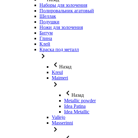
Наборы для золочения
Полировальник агатовый
Шеллак
Подушки
Ножи для золочения
Битум
Глина
Клей
Краска под металл
Назад
Kreul
Maimeri
Назад
Metallic powder
Idea Patina
Idea Metallic
Vallejo
Masserinni