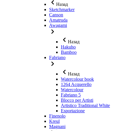
Назад
Sketchmarker
Canson
Amatruda
Awagami
Назад
Hakuho
Bamboo
Fabriano
Назад
Watercolour book
1264 Acquerello
Watercolour
Fabriano 5
Blocco per Artisti
Artistico Traditional White
Esportazione
Finenolo
Kreul
Magnani