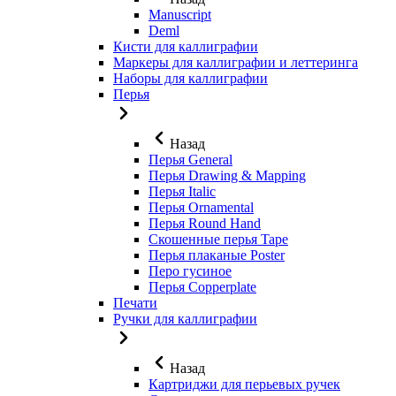
Manuscript
Deml
Кисти для каллиграфии
Маркеры для каллиграфии и леттеринга
Наборы для каллиграфии
Перья
Назад
Перья General
Перья Drawing & Mapping
Перья Italic
Перья Ornamental
Перья Round Hand
Скошенные перья Tape
Перья плаканые Poster
Перо гусиное
Перья Copperplate
Печати
Ручки для каллиграфии
Назад
Картриджи для перьевых ручек