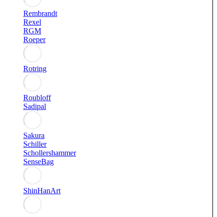
Rembrandt
Rexel
RGM
Roeper
Rotring
Roubloff
Sadipal
Sakura
Schiller
Schollershammer
SenseBag
ShinHanArt