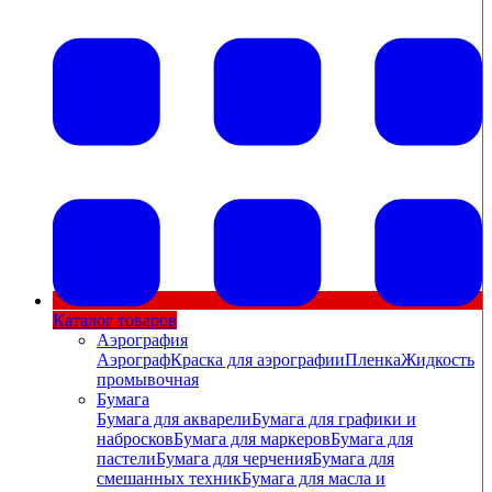
Каталог товаров
Аэрография
Аэрограф
Краска для аэрографии
Пленка
Жидкость
промывочная
Бумага
Бумага для акварели
Бумага для графики и
набросков
Бумага для маркеров
Бумага для
пастели
Бумага для черчения
Бумага для
смешанных техник
Бумага для масла и