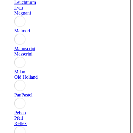
Leuchtturm
Lyra
Magnani
Maimeri
Manuscript
Masserini
Milan
Old Holland
PanPastel
Pebeo
Pfeil
Reflex