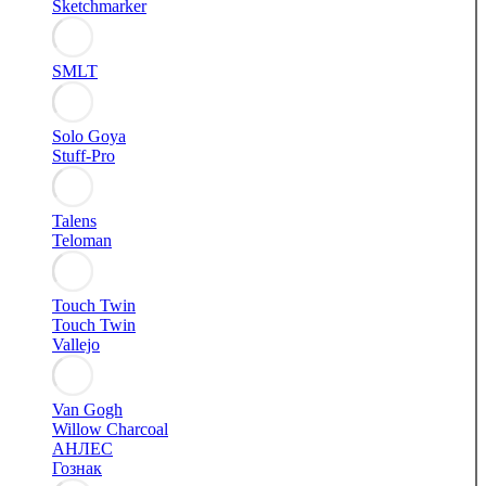
Sketchmarker
SMLT
Solo Goya
Stuff-Pro
Talens
Teloman
Touch Twin
Touch Twin
Vallejo
Van Gogh
Willow Charcoal
АНЛЕС
Гознак