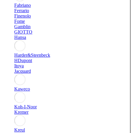
Fabriano
Ferrario
Finenolo
Fome
Gamblin
GIOTTO
Hansa
Harder&Steenbeck
HDupont
Itoya
Jacquard
Kaweco
Koh-I-Noor
Kremer
Kreul