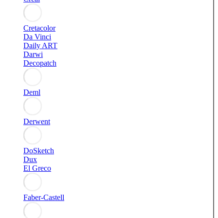
Cretacolor
Da Vinci
Daily ART
Darwi
Decopatch
Deml
Derwent
DoSketch
Dux
El Greco
Faber-Castell