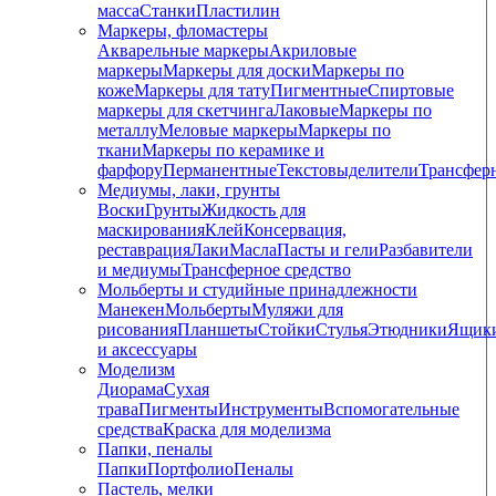
масса
Станки
Пластилин
Маркеры, фломастеры
Акварельные маркеры
Акриловые
маркеры
Маркеры для доски
Маркеры по
коже
Маркеры для тату
Пигментные
Cпиртовые
маркеры для скетчинга
Лаковые
Маркеры по
металлу
Меловые маркеры
Маркеры по
ткани
Маркеры по керамике и
фарфору
Перманентные
Текстовыделители
Трансфер
Медиумы, лаки, грунты
Воски
Грунты
Жидкость для
маскирования
Клей
Консервация,
реставрация
Лаки
Масла
Пасты и гели
Разбавители
и медиумы
Трансферное средство
Мольберты и студийные принадлежности
Манекен
Мольберты
Муляжи для
рисования
Планшеты
Стойки
Стулья
Этюдники
Ящик
и аксессуары
Моделизм
Диорама
Сухая
трава
Пигменты
Инструменты
Вспомогательные
средства
Краска для моделизма
Папки, пеналы
Папки
Портфолио
Пеналы
Пастель, мелки