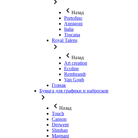
Назад
Portofino
Annigoni
Italia
Toscana
Royal Talens
Назад
Art creation
Ecoline
Rembrandt
Van Gogh
Гознак
Бумага для графики и набросков
Назад
Touch
Canson
Derwent
Shinhan
Magnani