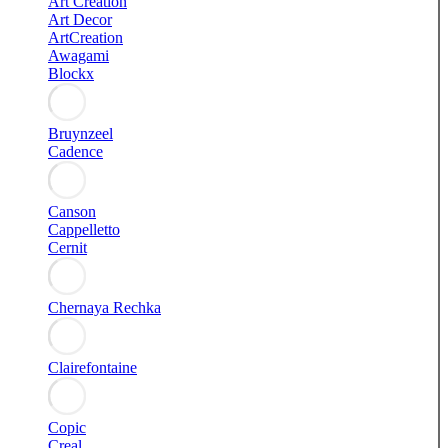
Art Creation
Art Decor
ArtCreation
Awagami
Blockx
Bruynzeel
Cadence
Canson
Cappelletto
Cernit
Chernaya Rechka
Clairefontaine
Copic
Creal