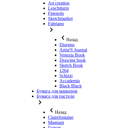
Art creation
Leuchtturm
Finenolo
Sketchmarker
Fabriano
Назад
Disegno
Artist'S Journal
Venezia Book
Drawing book
Sketch Book
1264
Schizzi
Accademia
Black Black
Бумага для маркеров
Бумага для пастели
Назад
Clairefontaine
Magnani
Гознак