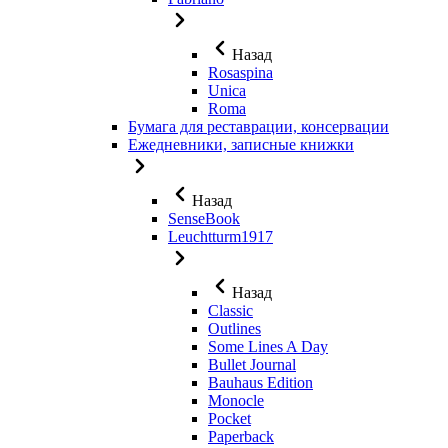
Назад
Rosaspina
Unica
Roma
Бумага для реставрации, консервации
Ежедневники, записные книжки
Назад
SenseBook
Leuchtturm1917
Назад
Classic
Outlines
Some Lines A Day
Bullet Journal
Bauhaus Edition
Monocle
Pocket
Paperback