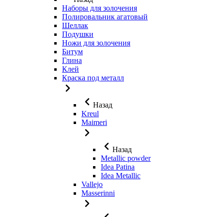
Наборы для золочения
Полировальник агатовый
Шеллак
Подушки
Ножи для золочения
Битум
Глина
Клей
Краска под металл
Назад
Kreul
Maimeri
Назад
Metallic powder
Idea Patina
Idea Metallic
Vallejo
Masserinni