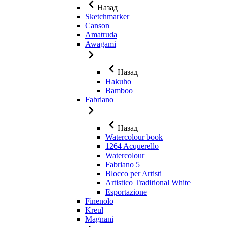
Назад
Sketchmarker
Canson
Amatruda
Awagami
Назад
Hakuho
Bamboo
Fabriano
Назад
Watercolour book
1264 Acquerello
Watercolour
Fabriano 5
Blocco per Artisti
Artistico Traditional White
Esportazione
Finenolo
Kreul
Magnani