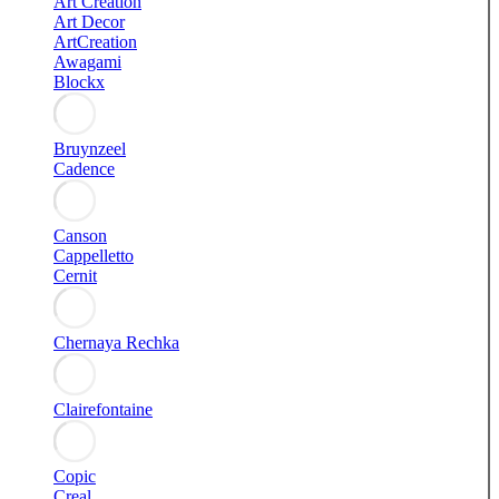
Art Creation
Art Decor
ArtCreation
Awagami
Blockx
Bruynzeel
Cadence
Canson
Cappelletto
Cernit
Chernaya Rechka
Clairefontaine
Copic
Creal