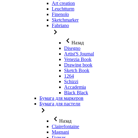
Art creation
Leuchtturm
Finenolo
Sketchmarker
Fabriano
Назад
Disegno
Artist'S Journal
Venezia Book
Drawing book
Sketch Book
1264
Schizzi
Accademia
Black Black
Бумага для маркеров
Бумага для пастели
Назад
Clairefontaine
Magnani
Гознак