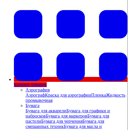
Каталог товаров
Аэрография
Аэрограф
Краска для аэрографии
Пленка
Жидкость
промывочная
Бумага
Бумага для акварели
Бумага для графики и
набросков
Бумага для маркеров
Бумага для
пастели
Бумага для черчения
Бумага для
смешанных техник
Бумага для масла и