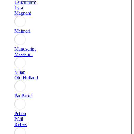
Leuchtturm
Lyra
Magnani
Maimeri
Manuscript
Masserini
Milan
Old Holland
PanPastel
Pebeo
Pfeil
Reflex