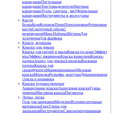
карандаши
Пастельные
карандаши
Текстовыделители
Цветные
карандаши
Уголь, сангина , мел
Чернильные
карандаши
Инструменты и аксессуары
Кисти
Белка
Коза
Колонок
Пони
Поролоновые
Резиновые
кисти
Синтетика
Соболь
С
резервуаром
Микс
Наборы
Щетина
Для
золочения
Для фарфора
Книги, журналы
Краски для декора
Краска для свечей и мыла
Краска по коже
Эффект
мха
Эффект ржавчины
Краска кракелюр
Краска-
патина
Акрил для декора
Аэрозоль
Восковая
патина
Краска для
скрапбукинга
Марморирование
Меловая
краска
Морилка
Рельефы, контуры
Декорирование
стекла и керамики
Краски художественные
Акварельные краски
Акриловая краска
Гуашь,
темпера
Масляная краска
Пигменты
Лепка, литье
Гель для запекания
Моделин
Вспомогательные
материалы
Гипс
Глина для
запекания
Инструменты
Самозатвердевающая