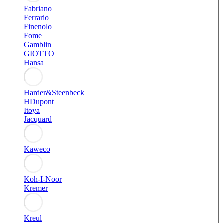
Fabriano
Ferrario
Finenolo
Fome
Gamblin
GIOTTO
Hansa
Harder&Steenbeck
HDupont
Itoya
Jacquard
Kaweco
Koh-I-Noor
Kremer
Kreul