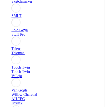
Sketchmarker
SMLT
Solo Goya
Stuff-Pro
Talens
Teloman
Touch Twin
Touch Twin
Vallejo
Van Gogh
Willow Charcoal
АНЛЕС
Гознак