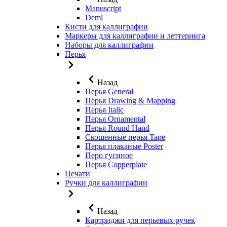
Manuscript
Deml
Кисти для каллиграфии
Маркеры для каллиграфии и леттеринга
Наборы для каллиграфии
Перья
Назад
Перья General
Перья Drawing & Mapping
Перья Italic
Перья Ornamental
Перья Round Hand
Скошенные перья Tape
Перья плаканые Poster
Перо гусиное
Перья Copperplate
Печати
Ручки для каллиграфии
Назад
Картриджи для перьевых ручек