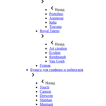
Назад
Portofino
Annigoni
Italia
Toscana
Royal Talens
Назад
Art creation
Ecoline
Rembrandt
Van Gogh
Гознак
Бумага для графики и набросков
Назад
Touch
Canson
Derwent
Shinhan
Magnani