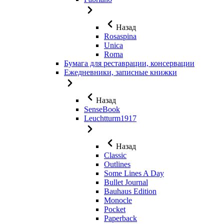
Назад
Rosaspina
Unica
Roma
Бумага для реставрации, консервации
Ежедневники, записные книжки
Назад
SenseBook
Leuchtturm1917
Назад
Classic
Outlines
Some Lines A Day
Bullet Journal
Bauhaus Edition
Monocle
Pocket
Paperback