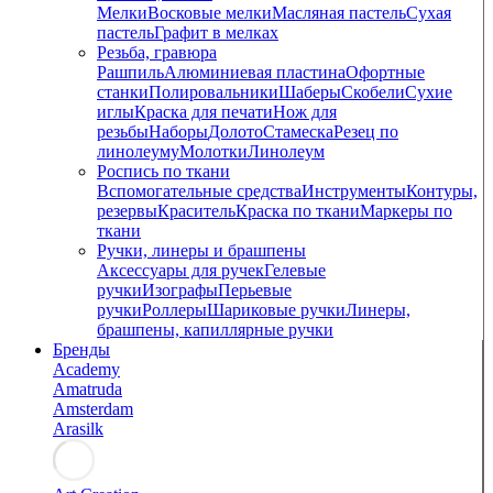
Мелки
Восковые мелки
Масляная пастель
Сухая
пастель
Графит в мелках
Резьба, гравюра
Рашпиль
Алюминиевая пластина
Офортные
станки
Полировальники
Шаберы
Скобели
Сухие
иглы
Краска для печати
Нож для
резьбы
Наборы
Долото
Стамеска
Резец по
линолеуму
Молотки
Линолеум
Роспись по ткани
Вспомогательные средства
Инструменты
Контуры,
резервы
Краситель
Краска по ткани
Маркеры по
ткани
Ручки, линеры и брашпены
Аксессуары для ручек
Гелевые
ручки
Изографы
Перьевые
ручки
Роллеры
Шариковые ручки
Линеры,
брашпены, капиллярные ручки
Бренды
Academy
Amatruda
Amsterdam
Arasilk