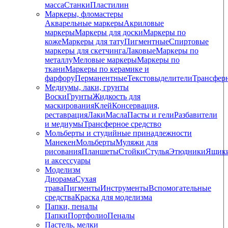
масса
Станки
Пластилин
Маркеры, фломастеры
Акварельные маркеры
Акриловые
маркеры
Маркеры для доски
Маркеры по
коже
Маркеры для тату
Пигментные
Cпиртовые
маркеры для скетчинга
Лаковые
Маркеры по
металлу
Меловые маркеры
Маркеры по
ткани
Маркеры по керамике и
фарфору
Перманентные
Текстовыделители
Трансфер
Медиумы, лаки, грунты
Воски
Грунты
Жидкость для
маскирования
Клей
Консервация,
реставрация
Лаки
Масла
Пасты и гели
Разбавители
и медиумы
Трансферное средство
Мольберты и студийные принадлежности
Манекен
Мольберты
Муляжи для
рисования
Планшеты
Стойки
Стулья
Этюдники
Ящик
и аксессуары
Моделизм
Диорама
Сухая
трава
Пигменты
Инструменты
Вспомогательные
средства
Краска для моделизма
Папки, пеналы
Папки
Портфолио
Пеналы
Пастель, мелки