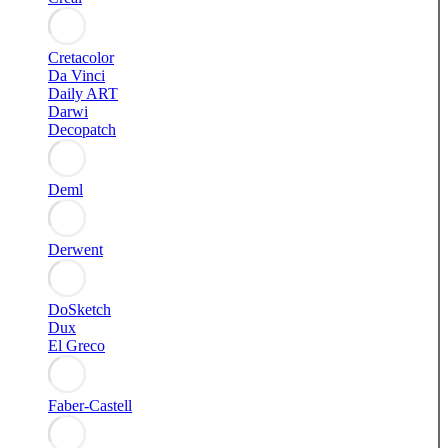
Cretacolor
Da Vinci
Daily ART
Darwi
Decopatch
Deml
Derwent
DoSketch
Dux
El Greco
Faber-Castell