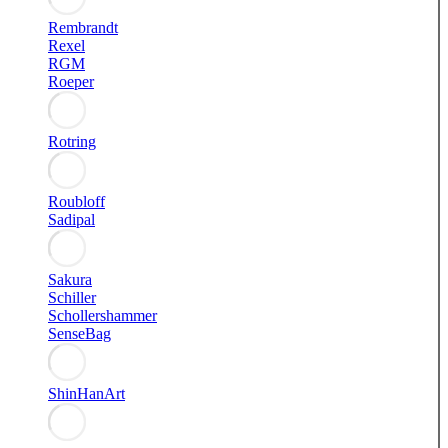
Rembrandt
Rexel
RGM
Roeper
Rotring
Roubloff
Sadipal
Sakura
Schiller
Schollershammer
SenseBag
ShinHanArt