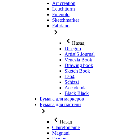
Art creation
Leuchtturm
Finenolo
Sketchmarker
Fabriano
Назад
Disegno
Artist'S Journal
Venezia Book
Drawing book
Sketch Book
1264
Schizzi
Accademia
Black Black
Бумага для маркеров
Бумага для пастели
Назад
Clairefontaine
Magnani
Гознак