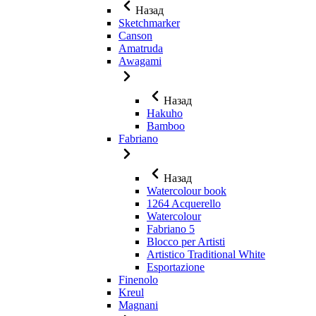
Назад
Sketchmarker
Canson
Amatruda
Awagami
Назад
Hakuho
Bamboo
Fabriano
Назад
Watercolour book
1264 Acquerello
Watercolour
Fabriano 5
Blocco per Artisti
Artistico Traditional White
Esportazione
Finenolo
Kreul
Magnani