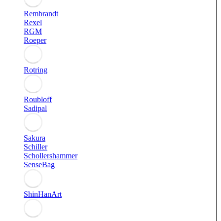
Rembrandt
Rexel
RGM
Roeper
Rotring
Roubloff
Sadipal
Sakura
Schiller
Schollershammer
SenseBag
ShinHanArt