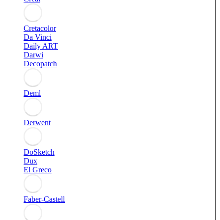
Cretacolor
Da Vinci
Daily ART
Darwi
Decopatch
Deml
Derwent
DoSketch
Dux
El Greco
Faber-Castell