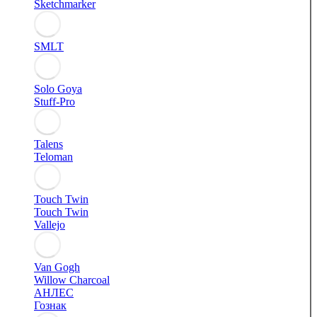
Sketchmarker
SMLT
Solo Goya
Stuff-Pro
Talens
Teloman
Touch Twin
Touch Twin
Vallejo
Van Gogh
Willow Charcoal
АНЛЕС
Гознак