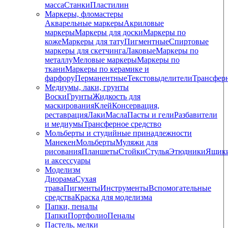
масса
Станки
Пластилин
Маркеры, фломастеры
Акварельные маркеры
Акриловые
маркеры
Маркеры для доски
Маркеры по
коже
Маркеры для тату
Пигментные
Cпиртовые
маркеры для скетчинга
Лаковые
Маркеры по
металлу
Меловые маркеры
Маркеры по
ткани
Маркеры по керамике и
фарфору
Перманентные
Текстовыделители
Трансфер
Медиумы, лаки, грунты
Воски
Грунты
Жидкость для
маскирования
Клей
Консервация,
реставрация
Лаки
Масла
Пасты и гели
Разбавители
и медиумы
Трансферное средство
Мольберты и студийные принадлежности
Манекен
Мольберты
Муляжи для
рисования
Планшеты
Стойки
Стулья
Этюдники
Ящик
и аксессуары
Моделизм
Диорама
Сухая
трава
Пигменты
Инструменты
Вспомогательные
средства
Краска для моделизма
Папки, пеналы
Папки
Портфолио
Пеналы
Пастель, мелки