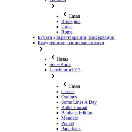
Назад
Rosaspina
Unica
Roma
Бумага для реставрации, консервации
Ежедневники, записные книжки
Назад
SenseBook
Leuchtturm1917
Назад
Classic
Outlines
Some Lines A Day
Bullet Journal
Bauhaus Edition
Monocle
Pocket
Paperback