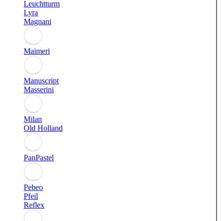
Leuchtturm
Lyra
Magnani
Maimeri
Manuscript
Masserini
Milan
Old Holland
PanPastel
Pebeo
Pfeil
Reflex