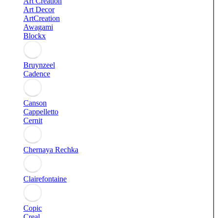
Art Creation
Art Decor
ArtCreation
Awagami
Blockx
Bruynzeel
Cadence
Canson
Cappelletto
Cernit
Chernaya Rechka
Clairefontaine
Copic
Creal