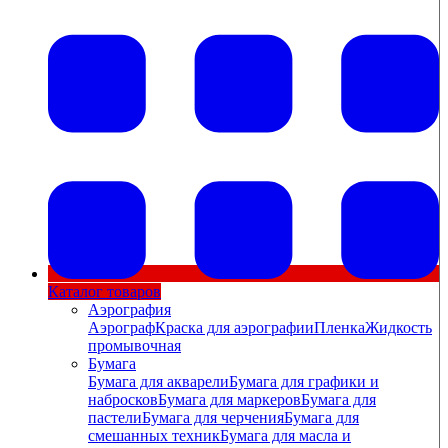
Каталог товаров
Аэрография
Аэрограф
Краска для аэрографии
Пленка
Жидкость
промывочная
Бумага
Бумага для акварели
Бумага для графики и
набросков
Бумага для маркеров
Бумага для
пастели
Бумага для черчения
Бумага для
смешанных техник
Бумага для масла и