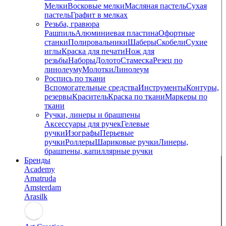
Мелки
Восковые мелки
Масляная пастель
Сухая
пастель
Графит в мелках
Резьба, гравюра
Рашпиль
Алюминиевая пластина
Офортные
станки
Полировальники
Шаберы
Скобели
Сухие
иглы
Краска для печати
Нож для
резьбы
Наборы
Долото
Стамеска
Резец по
линолеуму
Молотки
Линолеум
Роспись по ткани
Вспомогательные средства
Инструменты
Контуры,
резервы
Краситель
Краска по ткани
Маркеры по
ткани
Ручки, линеры и брашпены
Аксессуары для ручек
Гелевые
ручки
Изографы
Перьевые
ручки
Роллеры
Шариковые ручки
Линеры,
брашпены, капиллярные ручки
Бренды
Academy
Amatruda
Amsterdam
Arasilk