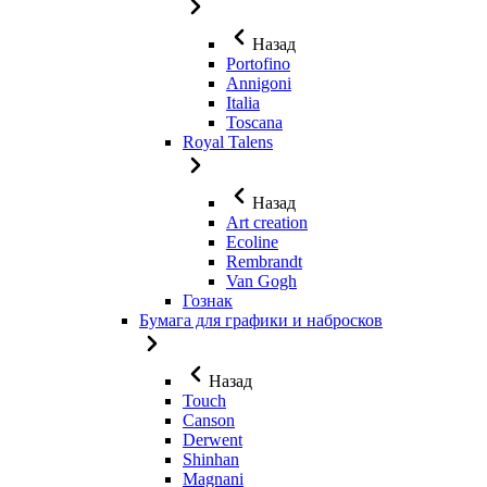
Назад
Portofino
Annigoni
Italia
Toscana
Royal Talens
Назад
Art creation
Ecoline
Rembrandt
Van Gogh
Гознак
Бумага для графики и набросков
Назад
Touch
Canson
Derwent
Shinhan
Magnani