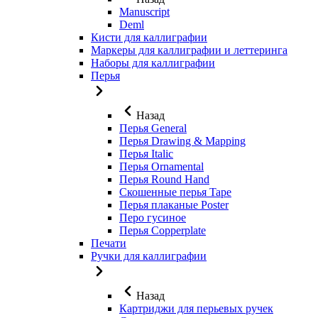
Manuscript
Deml
Кисти для каллиграфии
Маркеры для каллиграфии и леттеринга
Наборы для каллиграфии
Перья
Назад
Перья General
Перья Drawing & Mapping
Перья Italic
Перья Ornamental
Перья Round Hand
Скошенные перья Tape
Перья плаканые Poster
Перо гусиное
Перья Copperplate
Печати
Ручки для каллиграфии
Назад
Картриджи для перьевых ручек