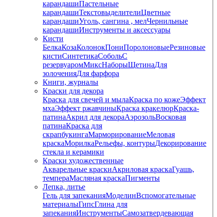
карандаши
Пастельные
карандаши
Текстовыделители
Цветные
карандаши
Уголь, сангина , мел
Чернильные
карандаши
Инструменты и аксессуары
Кисти
Белка
Коза
Колонок
Пони
Поролоновые
Резиновые
кисти
Синтетика
Соболь
С
резервуаром
Микс
Наборы
Щетина
Для
золочения
Для фарфора
Книги, журналы
Краски для декора
Краска для свечей и мыла
Краска по коже
Эффект
мха
Эффект ржавчины
Краска кракелюр
Краска-
патина
Акрил для декора
Аэрозоль
Восковая
патина
Краска для
скрапбукинга
Марморирование
Меловая
краска
Морилка
Рельефы, контуры
Декорирование
стекла и керамики
Краски художественные
Акварельные краски
Акриловая краска
Гуашь,
темпера
Масляная краска
Пигменты
Лепка, литье
Гель для запекания
Моделин
Вспомогательные
материалы
Гипс
Глина для
запекания
Инструменты
Самозатвердевающая