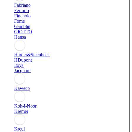
Fabriano
Ferrario
Finenolo
Fome
Gamblin
GIOTTO
Hansa
Harder&Steenbeck
HDupont
Itoya
Jacquard
Kaweco
Koh-I-Noor
Kremer
Kreul