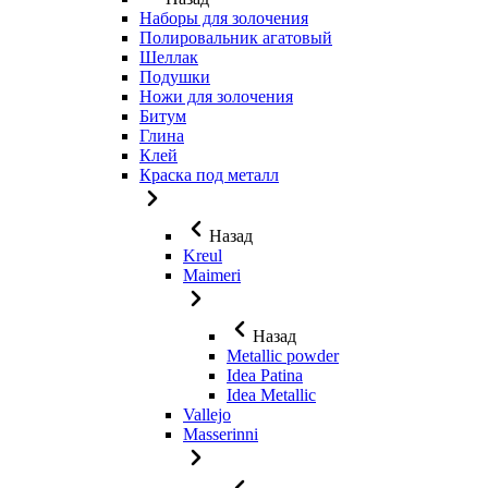
Наборы для золочения
Полировальник агатовый
Шеллак
Подушки
Ножи для золочения
Битум
Глина
Клей
Краска под металл
Назад
Kreul
Maimeri
Назад
Metallic powder
Idea Patina
Idea Metallic
Vallejo
Masserinni