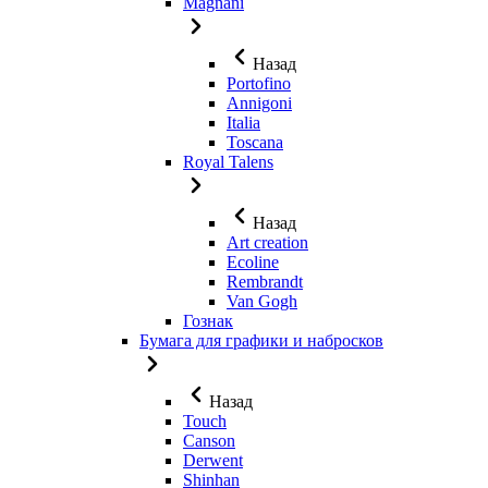
Magnani
Назад
Portofino
Annigoni
Italia
Toscana
Royal Talens
Назад
Art creation
Ecoline
Rembrandt
Van Gogh
Гознак
Бумага для графики и набросков
Назад
Touch
Canson
Derwent
Shinhan