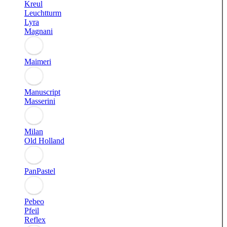
Kreul
Leuchtturm
Lyra
Magnani
Maimeri
Manuscript
Masserini
Milan
Old Holland
PanPastel
Pebeo
Pfeil
Reflex