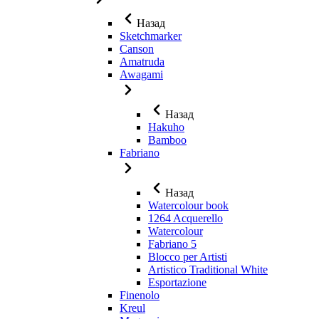
Назад
Sketchmarker
Canson
Amatruda
Awagami
Назад
Hakuho
Bamboo
Fabriano
Назад
Watercolour book
1264 Acquerello
Watercolour
Fabriano 5
Blocco per Artisti
Artistico Traditional White
Esportazione
Finenolo
Kreul