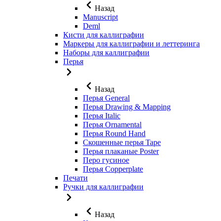
Назад
Manuscript
Deml
Кисти для каллиграфии
Маркеры для каллиграфии и леттеринга
Наборы для каллиграфии
Перья
Назад
Перья General
Перья Drawing & Mapping
Перья Italic
Перья Ornamental
Перья Round Hand
Скошенные перья Tape
Перья плаканые Poster
Перо гусиное
Перья Copperplate
Печати
Ручки для каллиграфии
Назад