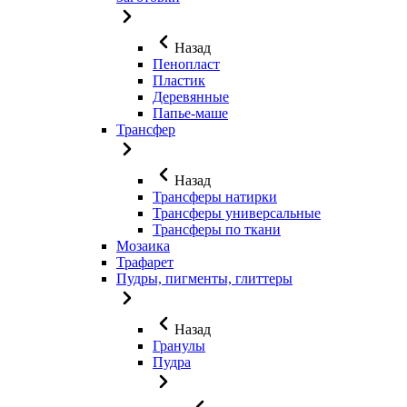
Назад
Пенопласт
Пластик
Деревянные
Папье-маше
Трансфер
Назад
Трансферы натирки
Трансферы универсальные
Трансферы по ткани
Мозаика
Трафарет
Пудры, пигменты, глиттеры
Назад
Гранулы
Пудра