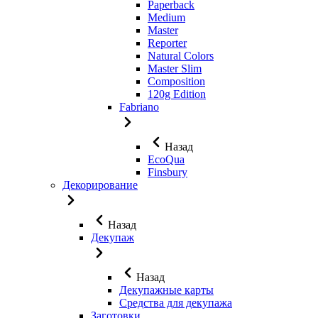
Paperback
Medium
Master
Reporter
Natural Colors
Master Slim
Composition
120g Edition
Fabriano
Назад
EcoQua
Finsbury
Декорирование
Назад
Декупаж
Назад
Декупажные карты
Средства для декупажа
Заготовки