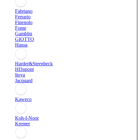
Fabriano
Ferrario
Finenolo
Fome
Gamblin
GIOTTO
Hansa
Harder&Steenbeck
HDupont
Itoya
Jacquard
Kaweco
Koh-I-Noor
Kremer