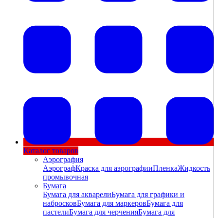
Каталог товаров
Аэрография
Аэрограф
Краска для аэрографии
Пленка
Жидкость
промывочная
Бумага
Бумага для акварели
Бумага для графики и
набросков
Бумага для маркеров
Бумага для
пастели
Бумага для черчения
Бумага для