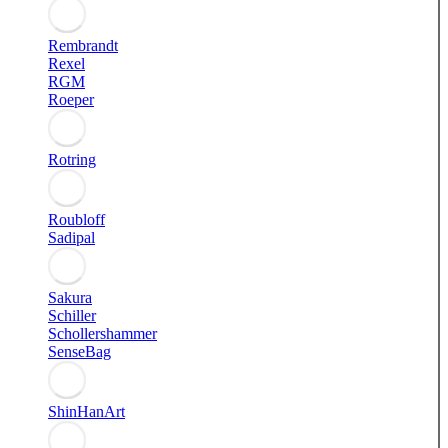
Rembrandt
Rexel
RGM
Roeper
Rotring
Roubloff
Sadipal
Sakura
Schiller
Schollershammer
SenseBag
ShinHanArt