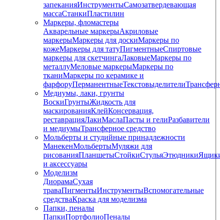
запекания
Инструменты
Самозатвердевающая
масса
Станки
Пластилин
Маркеры, фломастеры
Акварельные маркеры
Акриловые
маркеры
Маркеры для доски
Маркеры по
коже
Маркеры для тату
Пигментные
Cпиртовые
маркеры для скетчинга
Лаковые
Маркеры по
металлу
Меловые маркеры
Маркеры по
ткани
Маркеры по керамике и
фарфору
Перманентные
Текстовыделители
Трансфер
Медиумы, лаки, грунты
Воски
Грунты
Жидкость для
маскирования
Клей
Консервация,
реставрация
Лаки
Масла
Пасты и гели
Разбавители
и медиумы
Трансферное средство
Мольберты и студийные принадлежности
Манекен
Мольберты
Муляжи для
рисования
Планшеты
Стойки
Стулья
Этюдники
Ящик
и аксессуары
Моделизм
Диорама
Сухая
трава
Пигменты
Инструменты
Вспомогательные
средства
Краска для моделизма
Папки, пеналы
Папки
Портфолио
Пеналы