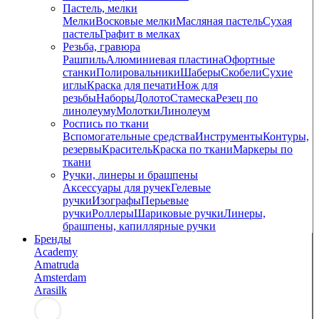
Пастель, мелки
Мелки
Восковые мелки
Масляная пастель
Сухая
пастель
Графит в мелках
Резьба, гравюра
Рашпиль
Алюминиевая пластина
Офортные
станки
Полировальники
Шаберы
Скобели
Сухие
иглы
Краска для печати
Нож для
резьбы
Наборы
Долото
Стамеска
Резец по
линолеуму
Молотки
Линолеум
Роспись по ткани
Вспомогательные средства
Инструменты
Контуры,
резервы
Краситель
Краска по ткани
Маркеры по
ткани
Ручки, линеры и брашпены
Аксессуары для ручек
Гелевые
ручки
Изографы
Перьевые
ручки
Роллеры
Шариковые ручки
Линеры,
брашпены, капиллярные ручки
Бренды
Academy
Amatruda
Amsterdam
Arasilk