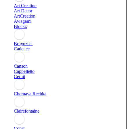
Art Creation
Art Decor
ArtCreation
Awagami
Blockx
Bruynzeel
Cadence
Canson
Cappelletto
Cernit
Chernaya Rechka
Clairefontaine
Copic