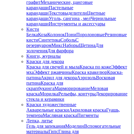
графит
Механические, цанговые
карандаши
Пастельные
карандаши
Текстовыделители
Цветные
карандаши
Уголь, сангина , мел
Чернильные
карандаши
Инструменты и аксессуары
Кисти
Белка
Коза
Колонок
Пони
Поролоновые
Резиновые
кисти
Синтетика
Соболь
С
резервуаром
Микс
Наборы
Щетина
Для
золочения
Для фарфора
Книги, журналы
Краски для декора
Краска для свечей и мыла
Краска по коже
Эффект
мха
Эффект ржавчины
Краска кракелюр
Краска-
патина
Акрил для декора
Аэрозоль
Восковая
патина
Краска для
скрапбукинга
Марморирование
Меловая
краска
Морилка
Рельефы, контуры
Декорирование
стекла и керамики
Краски художественные
Акварельные краски
Акриловая краска
Гуашь,
темпера
Масляная краска
Пигменты
Лепка, литье
Гель для запекания
Моделин
Вспомогательные
материалы
Гипс
Глина для