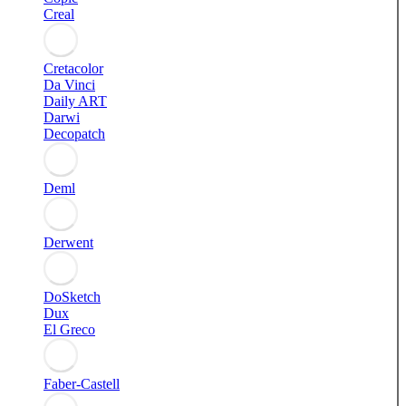
Creal
Cretacolor
Da Vinci
Daily ART
Darwi
Decopatch
Deml
Derwent
DoSketch
Dux
El Greco
Faber-Castell