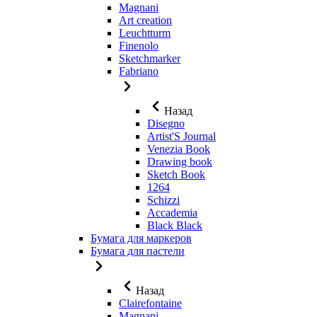
Magnani
Art creation
Leuchtturm
Finenolo
Sketchmarker
Fabriano
Назад
Disegno
Artist'S Journal
Venezia Book
Drawing book
Sketch Book
1264
Schizzi
Accademia
Black Black
Бумага для маркеров
Бумага для пастели
Назад
Clairefontaine
Magnani