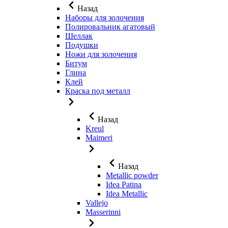
Назад
Наборы для золочения
Полировальник агатовый
Шеллак
Подушки
Ножи для золочения
Битум
Глина
Клей
Краска под металл
Назад
Kreul
Maimeri
Назад
Metallic powder
Idea Patina
Idea Metallic
Vallejo
Masserinni