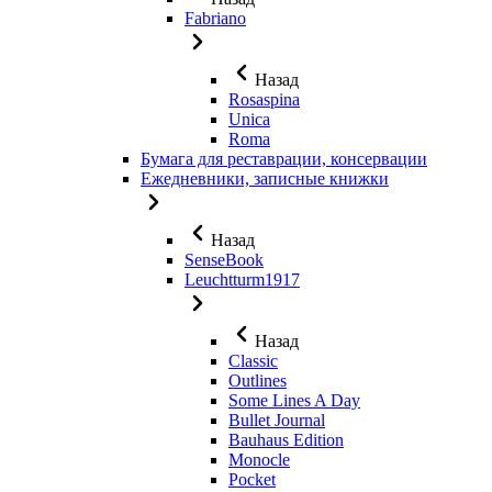
Fabriano
Назад
Rosaspina
Unica
Roma
Бумага для реставрации, консервации
Ежедневники, записные книжки
Назад
SenseBook
Leuchtturm1917
Назад
Classic
Outlines
Some Lines A Day
Bullet Journal
Bauhaus Edition
Monocle
Pocket