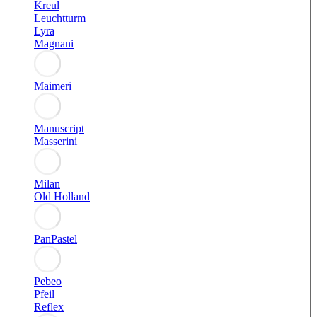
Kreul
Leuchtturm
Lyra
Magnani
Maimeri
Manuscript
Masserini
Milan
Old Holland
PanPastel
Pebeo
Pfeil
Reflex