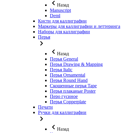
Назад
Manuscript
Deml
Кисти для каллиграфии
Маркеры для каллиграфии и леттеринга
Наборы для каллиграфии
Перья
Назад
Перья General
Перья Drawing & Mapping
Перья Italic
Перья Ornamental
Перья Round Hand
Скошенные перья Tape
Перья плаканые Poster
Перо гусиное
Перья Copperplate
Печати
Ручки для каллиграфии
Назад