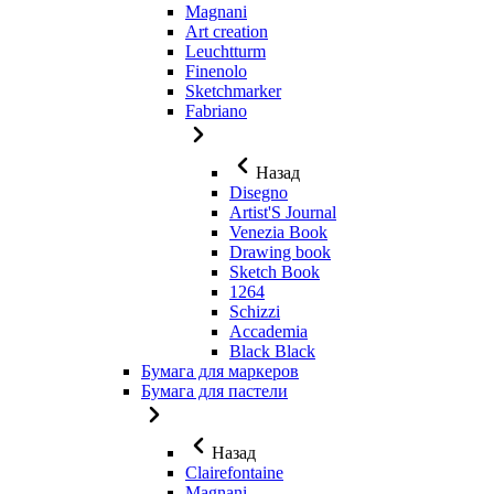
Magnani
Art creation
Leuchtturm
Finenolo
Sketchmarker
Fabriano
Назад
Disegno
Artist'S Journal
Venezia Book
Drawing book
Sketch Book
1264
Schizzi
Accademia
Black Black
Бумага для маркеров
Бумага для пастели
Назад
Clairefontaine
Magnani