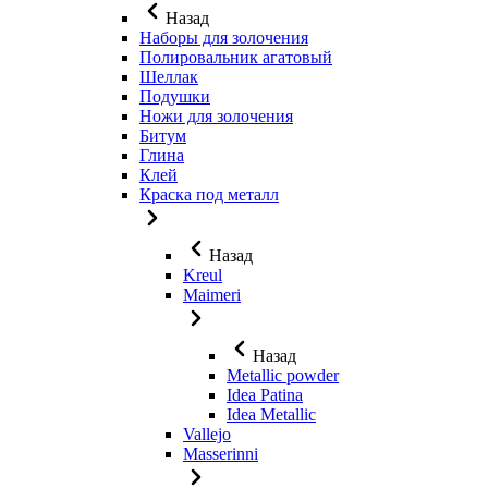
Назад
Наборы для золочения
Полировальник агатовый
Шеллак
Подушки
Ножи для золочения
Битум
Глина
Клей
Краска под металл
Назад
Kreul
Maimeri
Назад
Metallic powder
Idea Patina
Idea Metallic
Vallejo
Masserinni