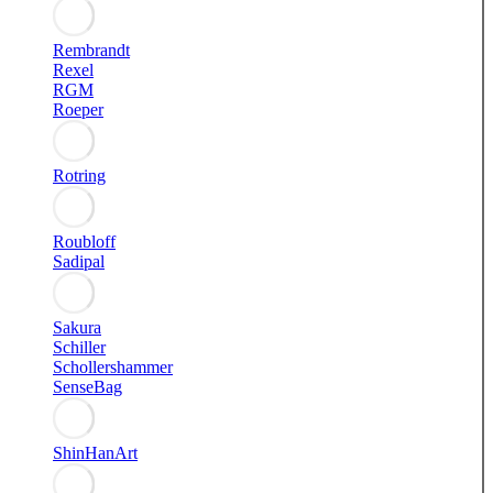
Rembrandt
Rexel
RGM
Roeper
Rotring
Roubloff
Sadipal
Sakura
Schiller
Schollershammer
SenseBag
ShinHanArt