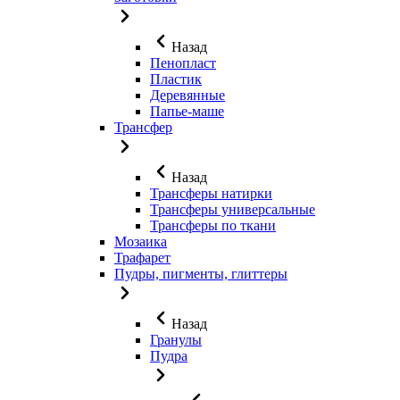
Назад
Пенопласт
Пластик
Деревянные
Папье-маше
Трансфер
Назад
Трансферы натирки
Трансферы универсальные
Трансферы по ткани
Мозаика
Трафарет
Пудры, пигменты, глиттеры
Назад
Гранулы
Пудра