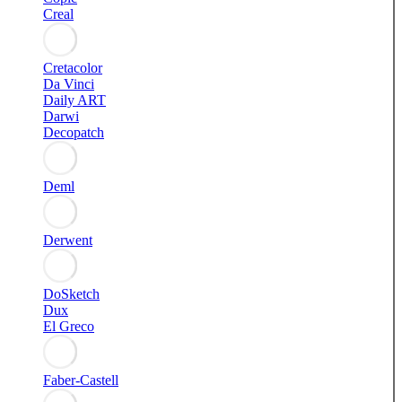
Creal
Cretacolor
Da Vinci
Daily ART
Darwi
Decopatch
Deml
Derwent
DoSketch
Dux
El Greco
Faber-Castell