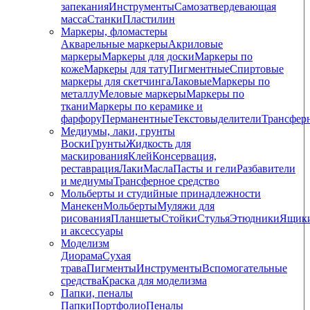
запекания
Инструменты
Самозатвердевающая
масса
Станки
Пластилин
Маркеры, фломастеры
Акварельные маркеры
Акриловые
маркеры
Маркеры для доски
Маркеры по
коже
Маркеры для тату
Пигментные
Cпиртовые
маркеры для скетчинга
Лаковые
Маркеры по
металлу
Меловые маркеры
Маркеры по
ткани
Маркеры по керамике и
фарфору
Перманентные
Текстовыделители
Трансфер
Медиумы, лаки, грунты
Воски
Грунты
Жидкость для
маскирования
Клей
Консервация,
реставрация
Лаки
Масла
Пасты и гели
Разбавители
и медиумы
Трансферное средство
Мольберты и студийные принадлежности
Манекен
Мольберты
Муляжи для
рисования
Планшеты
Стойки
Стулья
Этюдники
Ящик
и аксессуары
Моделизм
Диорама
Сухая
трава
Пигменты
Инструменты
Вспомогательные
средства
Краска для моделизма
Папки, пеналы
Папки
Портфолио
Пеналы