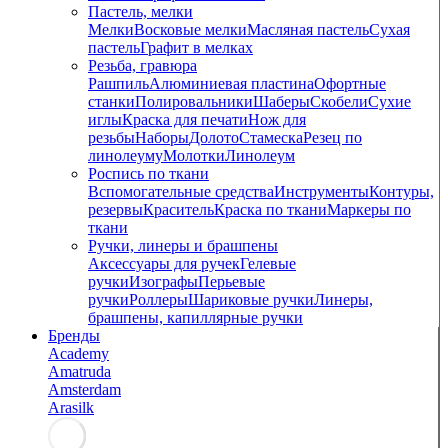
Пастель, мелки
Мелки
Восковые мелки
Масляная пастель
Сухая
пастель
Графит в мелках
Резьба, гравюра
Рашпиль
Алюминиевая пластина
Офортные
станки
Полировальники
Шаберы
Скобели
Сухие
иглы
Краска для печати
Нож для
резьбы
Наборы
Долото
Стамеска
Резец по
линолеуму
Молотки
Линолеум
Роспись по ткани
Вспомогательные средства
Инструменты
Контуры,
резервы
Краситель
Краска по ткани
Маркеры по
ткани
Ручки, линеры и брашпены
Аксессуары для ручек
Гелевые
ручки
Изографы
Перьевые
ручки
Роллеры
Шариковые ручки
Линеры,
брашпены, капиллярные ручки
Бренды
Academy
Amatruda
Amsterdam
Arasilk