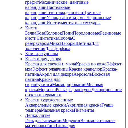
графит
Механические, цанговые
карандаши
Пастельные
карандаши
Текстовыделители
Цветные
карандаши
Уголь, сангина , мел
Чернильные
карандаши
Инструменты и аксессуары
Кисти
Белка
Коза
Колонок
Пони
Поролоновые
Резиновые
кисти
Синтетика
Соболь
С
резервуаром
Микс
Наборы
Щетина
Для
золочения
Для фарфора
Книги, журналы
Краски для декора
Краска для свечей и мыла
Краска по коже
Эффект
мха
Эффект ржавчины
Краска кракелюр
Краска-
патина
Акрил для декора
Аэрозоль
Восковая
патина
Краска для
скрапбукинга
Марморирование
Меловая
краска
Морилка
Рельефы, контуры
Декорирование
стекла и керамики
Краски художественные
Акварельные краски
Акриловая краска
Гуашь,
темпера
Масляная краска
Пигменты
Лепка, литье
Гель для запекания
Моделин
Вспомогательные
материалы
Гипс
Глина для