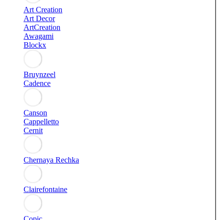
Art Creation
Art Decor
ArtCreation
Awagami
Blockx
Bruynzeel
Cadence
Canson
Cappelletto
Cernit
Chernaya Rechka
Clairefontaine
Copic