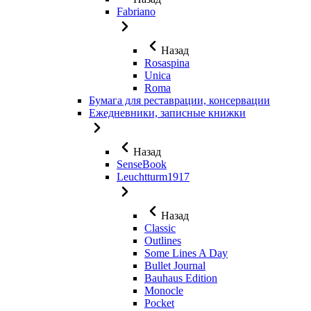
Fabriano
Назад
Rosaspina
Unica
Roma
Бумага для реставрации, консервации
Ежедневники, записные книжки
Назад
SenseBook
Leuchtturm1917
Назад
Classic
Outlines
Some Lines A Day
Bullet Journal
Bauhaus Edition
Monocle
Pocket