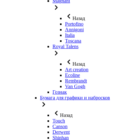
Magnani
Назад
Portofino
Annigoni
Italia
Toscana
Royal Talens
Назад
Art creation
Ecoline
Rembrandt
Van Gogh
Гознак
Бумага для графики и набросков
Назад
Touch
Canson
Derwent
Shinhan