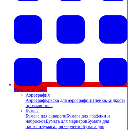
Каталог товаров
Аэрография
Аэрограф
Краска для аэрографии
Пленка
Жидкость
промывочная
Бумага
Бумага для акварели
Бумага для графики и
набросков
Бумага для маркеров
Бумага для
пастели
Бумага для черчения
Бумага для