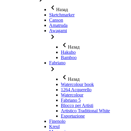
Назад
Sketchmarker
Canson
Amatruda
Awagami
Назад
Hakuho
Bamboo
Fabriano
Назад
Watercolour book
1264 Acquerello
Watercolour
Fabriano 5
Blocco per Artisti
Artistico Traditional White
Esportazione
Finenolo
Kreul