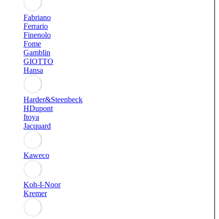
Fabriano
Ferrario
Finenolo
Fome
Gamblin
GIOTTO
Hansa
Harder&Steenbeck
HDupont
Itoya
Jacquard
Kaweco
Koh-I-Noor
Kremer