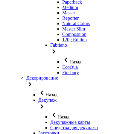
Paperback
Medium
Master
Reporter
Natural Colors
Master Slim
Composition
120g Edition
Fabriano
Назад
EcoQua
Finsbury
Декорирование
Назад
Декупаж
Назад
Декупажные карты
Средства для декупажа
Заготовки