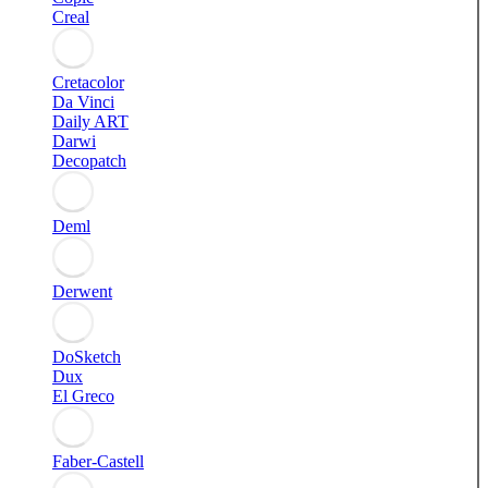
Creal
Cretacolor
Da Vinci
Daily ART
Darwi
Decopatch
Deml
Derwent
DoSketch
Dux
El Greco
Faber-Castell