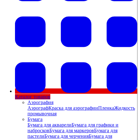
Каталог товаров
Аэрография
Аэрограф
Краска для аэрографии
Пленка
Жидкость
промывочная
Бумага
Бумага для акварели
Бумага для графики и
набросков
Бумага для маркеров
Бумага для
пастели
Бумага для черчения
Бумага для