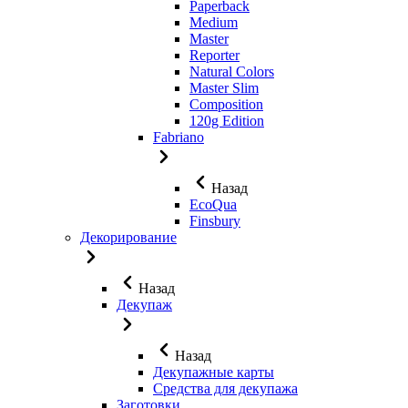
Paperback
Medium
Master
Reporter
Natural Colors
Master Slim
Composition
120g Edition
Fabriano
Назад
EcoQua
Finsbury
Декорирование
Назад
Декупаж
Назад
Декупажные карты
Средства для декупажа
Заготовки