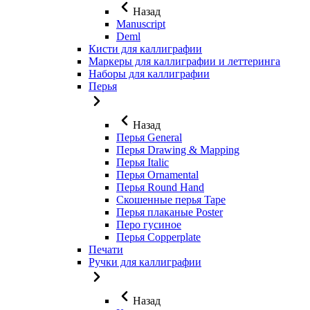
Назад
Manuscript
Deml
Кисти для каллиграфии
Маркеры для каллиграфии и леттеринга
Наборы для каллиграфии
Перья
Назад
Перья General
Перья Drawing & Mapping
Перья Italic
Перья Ornamental
Перья Round Hand
Скошенные перья Tape
Перья плаканые Poster
Перо гусиное
Перья Copperplate
Печати
Ручки для каллиграфии
Назад