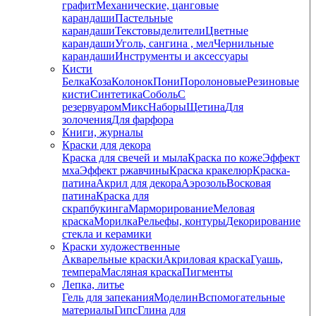
графит
Механические, цанговые
карандаши
Пастельные
карандаши
Текстовыделители
Цветные
карандаши
Уголь, сангина , мел
Чернильные
карандаши
Инструменты и аксессуары
Кисти
Белка
Коза
Колонок
Пони
Поролоновые
Резиновые
кисти
Синтетика
Соболь
С
резервуаром
Микс
Наборы
Щетина
Для
золочения
Для фарфора
Книги, журналы
Краски для декора
Краска для свечей и мыла
Краска по коже
Эффект
мха
Эффект ржавчины
Краска кракелюр
Краска-
патина
Акрил для декора
Аэрозоль
Восковая
патина
Краска для
скрапбукинга
Марморирование
Меловая
краска
Морилка
Рельефы, контуры
Декорирование
стекла и керамики
Краски художественные
Акварельные краски
Акриловая краска
Гуашь,
темпера
Масляная краска
Пигменты
Лепка, литье
Гель для запекания
Моделин
Вспомогательные
материалы
Гипс
Глина для