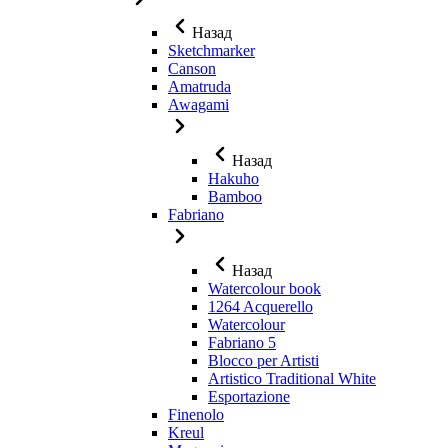
Назад
Sketchmarker
Canson
Amatruda
Awagami
Назад
Hakuho
Bamboo
Fabriano
Назад
Watercolour book
1264 Acquerello
Watercolour
Fabriano 5
Blocco per Artisti
Artistico Traditional White
Esportazione
Finenolo
Kreul