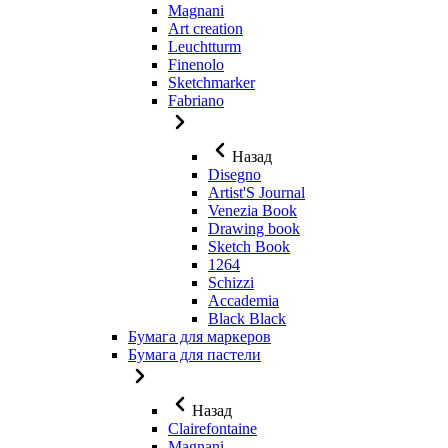
Magnani
Art creation
Leuchtturm
Finenolo
Sketchmarker
Fabriano
Назад
Disegno
Artist'S Journal
Venezia Book
Drawing book
Sketch Book
1264
Schizzi
Accademia
Black Black
Бумага для маркеров
Бумага для пастели
Назад
Clairefontaine
Magnani