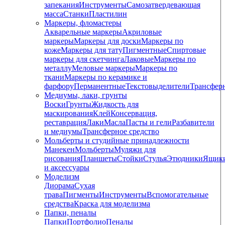
запекания
Инструменты
Самозатвердевающая
масса
Станки
Пластилин
Маркеры, фломастеры
Акварельные маркеры
Акриловые
маркеры
Маркеры для доски
Маркеры по
коже
Маркеры для тату
Пигментные
Cпиртовые
маркеры для скетчинга
Лаковые
Маркеры по
металлу
Меловые маркеры
Маркеры по
ткани
Маркеры по керамике и
фарфору
Перманентные
Текстовыделители
Трансфер
Медиумы, лаки, грунты
Воски
Грунты
Жидкость для
маскирования
Клей
Консервация,
реставрация
Лаки
Масла
Пасты и гели
Разбавители
и медиумы
Трансферное средство
Мольберты и студийные принадлежности
Манекен
Мольберты
Муляжи для
рисования
Планшеты
Стойки
Стулья
Этюдники
Ящик
и аксессуары
Моделизм
Диорама
Сухая
трава
Пигменты
Инструменты
Вспомогательные
средства
Краска для моделизма
Папки, пеналы
Папки
Портфолио
Пеналы