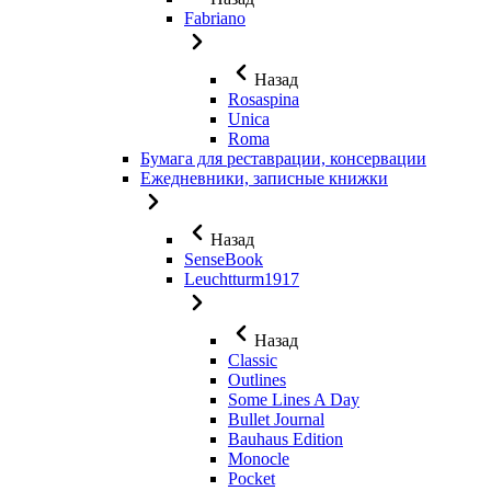
Fabriano
Назад
Rosaspina
Unica
Roma
Бумага для реставрации, консервации
Ежедневники, записные книжки
Назад
SenseBook
Leuchtturm1917
Назад
Classic
Outlines
Some Lines A Day
Bullet Journal
Bauhaus Edition
Monocle
Pocket