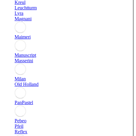
Kreul
Leuchtturm
Lyra
Magnani
Maimeri
Manuscript
Masserini
Milan
Old Holland
PanPastel
Pebeo
Pfeil
Reflex