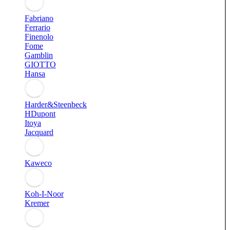
Fabriano
Ferrario
Finenolo
Fome
Gamblin
GIOTTO
Hansa
Harder&Steenbeck
HDupont
Itoya
Jacquard
Kaweco
Koh-I-Noor
Kremer