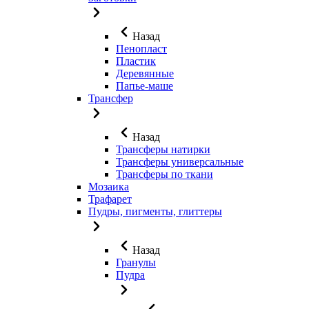
Назад
Пенопласт
Пластик
Деревянные
Папье-маше
Трансфер
Назад
Трансферы натирки
Трансферы универсальные
Трансферы по ткани
Мозаика
Трафарет
Пудры, пигменты, глиттеры
Назад
Гранулы
Пудра