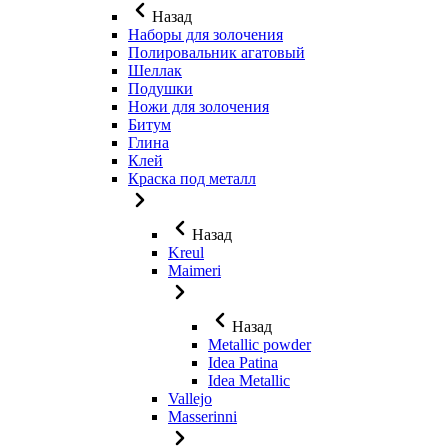
Назад
Наборы для золочения
Полировальник агатовый
Шеллак
Подушки
Ножи для золочения
Битум
Глина
Клей
Краска под металл
Назад
Kreul
Maimeri
Назад
Metallic powder
Idea Patina
Idea Metallic
Vallejo
Masserinni