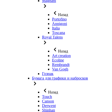
Magnani
Назад
Portofino
Annigoni
Italia
Toscana
Royal Talens
Назад
Art creation
Ecoline
Rembrandt
Van Gogh
Гознак
Бумага для графики и набросков
Назад
Touch
Canson
Derwent
Shinhan