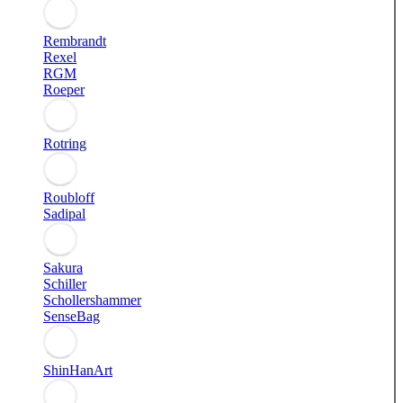
Rembrandt
Rexel
RGM
Roeper
Rotring
Roubloff
Sadipal
Sakura
Schiller
Schollershammer
SenseBag
ShinHanArt