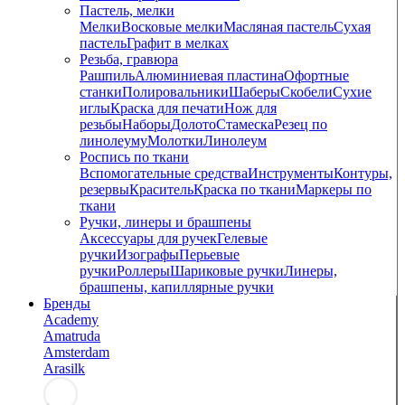
Пастель, мелки
Мелки
Восковые мелки
Масляная пастель
Сухая
пастель
Графит в мелках
Резьба, гравюра
Рашпиль
Алюминиевая пластина
Офортные
станки
Полировальники
Шаберы
Скобели
Сухие
иглы
Краска для печати
Нож для
резьбы
Наборы
Долото
Стамеска
Резец по
линолеуму
Молотки
Линолеум
Роспись по ткани
Вспомогательные средства
Инструменты
Контуры,
резервы
Краситель
Краска по ткани
Маркеры по
ткани
Ручки, линеры и брашпены
Аксессуары для ручек
Гелевые
ручки
Изографы
Перьевые
ручки
Роллеры
Шариковые ручки
Линеры,
брашпены, капиллярные ручки
Бренды
Academy
Amatruda
Amsterdam
Arasilk