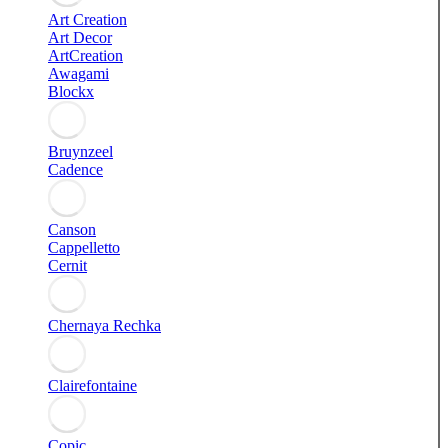
Art Creation
Art Decor
ArtCreation
Awagami
Blockx
Bruynzeel
Cadence
Canson
Cappelletto
Cernit
Chernaya Rechka
Clairefontaine
Copic