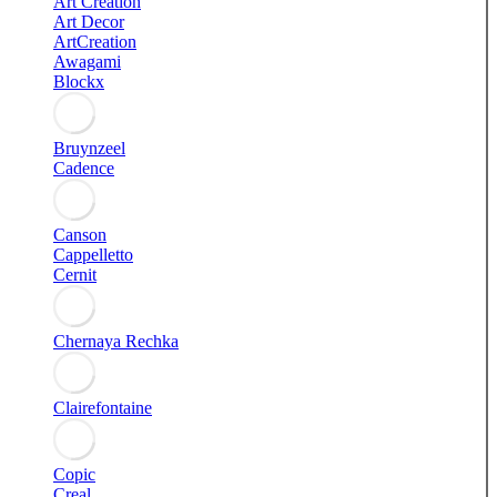
Art Creation
Art Decor
ArtCreation
Awagami
Blockx
Bruynzeel
Cadence
Canson
Cappelletto
Cernit
Chernaya Rechka
Clairefontaine
Copic
Creal