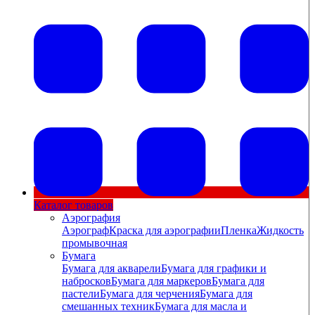
Каталог товаров
Аэрография
Аэрограф
Краска для аэрографии
Пленка
Жидкость
промывочная
Бумага
Бумага для акварели
Бумага для графики и
набросков
Бумага для маркеров
Бумага для
пастели
Бумага для черчения
Бумага для
смешанных техник
Бумага для масла и