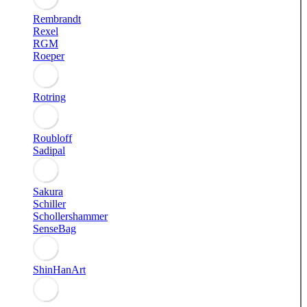
Rembrandt
Rexel
RGM
Roeper
Rotring
Roubloff
Sadipal
Sakura
Schiller
Schollershammer
SenseBag
ShinHanArt