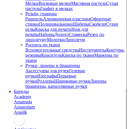
Мелки
Восковые мелки
Масляная пастель
Сухая
пастель
Графит в мелках
Резьба, гравюра
Рашпиль
Алюминиевая пластина
Офортные
станки
Полировальники
Шаберы
Скобели
Сухие
иглы
Краска для печати
Нож для
резьбы
Наборы
Долото
Стамеска
Резец по
линолеуму
Молотки
Линолеум
Роспись по ткани
Вспомогательные средства
Инструменты
Контуры,
резервы
Краситель
Краска по ткани
Маркеры по
ткани
Ручки, линеры и брашпены
Аксессуары для ручек
Гелевые
ручки
Изографы
Перьевые
ручки
Роллеры
Шариковые ручки
Линеры,
брашпены, капиллярные ручки
Бренды
Academy
Amatruda
Amsterdam
Arasilk