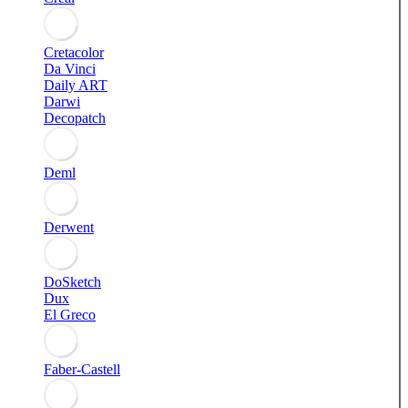
Cretacolor
Da Vinci
Daily ART
Darwi
Decopatch
Deml
Derwent
DoSketch
Dux
El Greco
Faber-Castell