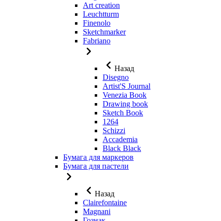
Art creation
Leuchtturm
Finenolo
Sketchmarker
Fabriano
Назад
Disegno
Artist'S Journal
Venezia Book
Drawing book
Sketch Book
1264
Schizzi
Accademia
Black Black
Бумага для маркеров
Бумага для пастели
Назад
Clairefontaine
Magnani
Гознак