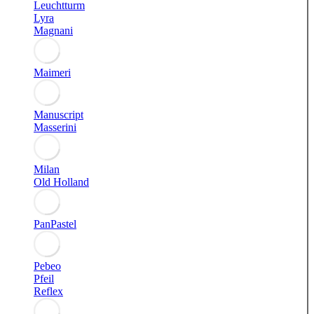
Leuchtturm
Lyra
Magnani
Maimeri
Manuscript
Masserini
Milan
Old Holland
PanPastel
Pebeo
Pfeil
Reflex