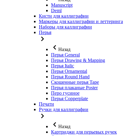
Manuscript
Deml
Кисти для каллиграфии
Маркеры для каллиграфии и леттеринга
Наборы для каллиграфии
Перья
Назад
Перья General
Перья Drawing & Mapping
Перья Italic
Перья Ornamental
Перья Round Hand
Скошенные перья Tape
Перья плаканые Poster
Перо гусиное
Перья Copperplate
Печати
Ручки для каллиграфии
Назад
Картриджи для перьевых ручек