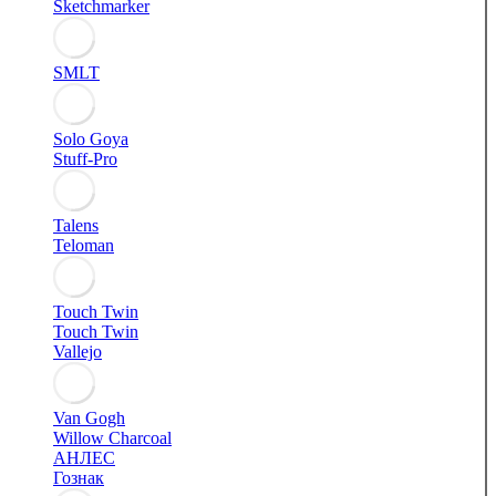
Sketchmarker
SMLT
Solo Goya
Stuff-Pro
Talens
Teloman
Touch Twin
Touch Twin
Vallejo
Van Gogh
Willow Charcoal
АНЛЕС
Гознак