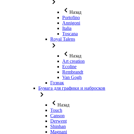
Назад
Portofino
Annigoni
Italia
Toscana
Royal Talens
Назад
Art creation
Ecoline
Rembrandt
Van Gogh
Гознак
Бумага для графики и набросков
Назад
Touch
Canson
Derwent
Shinhan
Magnani