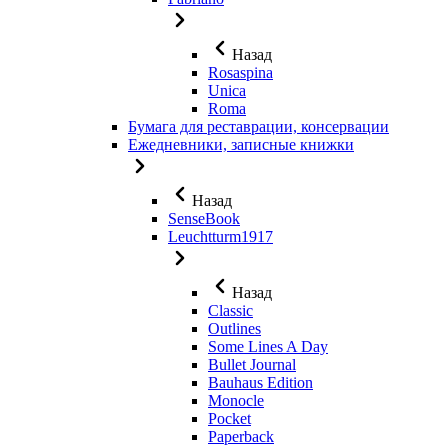
Назад
Rosaspina
Unica
Roma
Бумага для реставрации, консервации
Ежедневники, записные книжки
Назад
SenseBook
Leuchtturm1917
Назад
Classic
Outlines
Some Lines A Day
Bullet Journal
Bauhaus Edition
Monocle
Pocket
Paperback