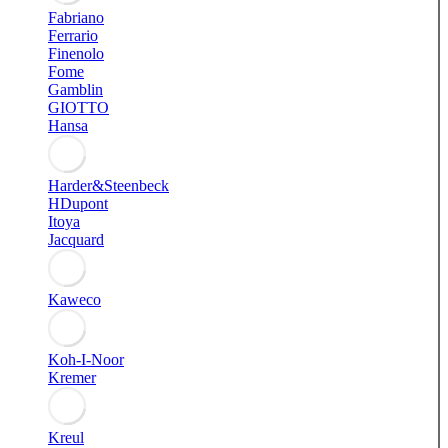
Fabriano
Ferrario
Finenolo
Fome
Gamblin
GIOTTO
Hansa
Harder&Steenbeck
HDupont
Itoya
Jacquard
Kaweco
Koh-I-Noor
Kremer
Kreul