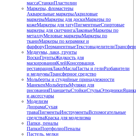
масса
Станки
Пластилин
Маркеры, фломастеры
Акварельные маркеры
Акриловые
маркеры
Маркеры для доски
Маркеры по
коже
Маркеры для тату
Пигментные
Cпиртовые
маркеры для скетчинга
Лаковые
Маркеры по
металлу
Меловые маркеры
Маркеры по
ткани
Маркеры по керамике и
фарфору
Перманентные
Текстовыделители
Трансфер
Медиумы, лаки, грунты
Воски
Грунты
Жидкость для
маскирования
Клей
Консервация,
реставрация
Лаки
Масла
Пасты и гели
Разбавители
и медиумы
Трансферное средство
Мольберты и студийные принадлежности
Манекен
Мольберты
Муляжи для
рисования
Планшеты
Стойки
Стулья
Этюдники
Ящик
и аксессуары
Моделизм
Диорама
Сухая
трава
Пигменты
Инструменты
Вспомогательные
средства
Краска для моделизма
Папки, пеналы
Папки
Портфолио
Пеналы
Пастель, мелки