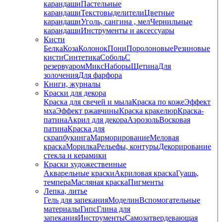
карандаши
Пастельные
карандаши
Текстовыделители
Цветные
карандаши
Уголь, сангина , мел
Чернильные
карандаши
Инструменты и аксессуары
Кисти
Белка
Коза
Колонок
Пони
Поролоновые
Резиновые
кисти
Синтетика
Соболь
С
резервуаром
Микс
Наборы
Щетина
Для
золочения
Для фарфора
Книги, журналы
Краски для декора
Краска для свечей и мыла
Краска по коже
Эффект
мха
Эффект ржавчины
Краска кракелюр
Краска-
патина
Акрил для декора
Аэрозоль
Восковая
патина
Краска для
скрапбукинга
Марморирование
Меловая
краска
Морилка
Рельефы, контуры
Декорирование
стекла и керамики
Краски художественные
Акварельные краски
Акриловая краска
Гуашь,
темпера
Масляная краска
Пигменты
Лепка, литье
Гель для запекания
Моделин
Вспомогательные
материалы
Гипс
Глина для
запекания
Инструменты
Самозатвердевающая