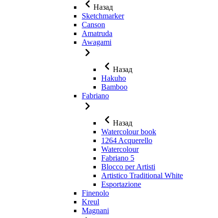
Назад
Sketchmarker
Canson
Amatruda
Awagami
Назад
Hakuho
Bamboo
Fabriano
Назад
Watercolour book
1264 Acquerello
Watercolour
Fabriano 5
Blocco per Artisti
Artistico Traditional White
Esportazione
Finenolo
Kreul
Magnani