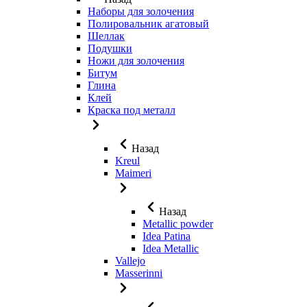
Наборы для золочения
Полировальник агатовый
Шеллак
Подушки
Ножи для золочения
Битум
Глина
Клей
Краска под металл
Назад
Kreul
Maimeri
Назад
Metallic powder
Idea Patina
Idea Metallic
Vallejo
Masserinni