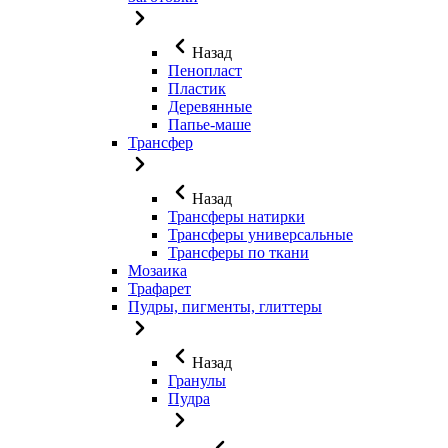
Назад
Пенопласт
Пластик
Деревянные
Папье-маше
Трансфер
Назад
Трансферы натирки
Трансферы универсальные
Трансферы по ткани
Мозаика
Трафарет
Пудры, пигменты, глиттеры
Назад
Гранулы
Пудра