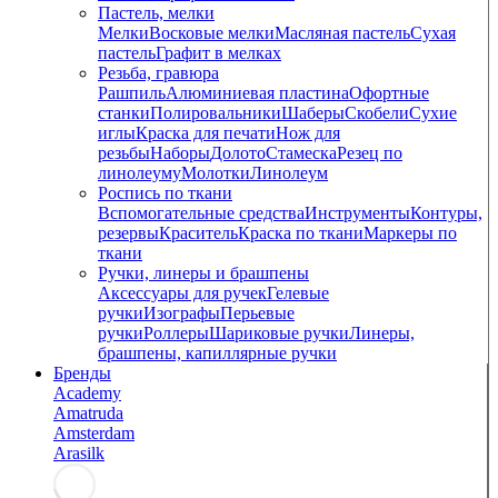
Пастель, мелки
Мелки
Восковые мелки
Масляная пастель
Сухая
пастель
Графит в мелках
Резьба, гравюра
Рашпиль
Алюминиевая пластина
Офортные
станки
Полировальники
Шаберы
Скобели
Сухие
иглы
Краска для печати
Нож для
резьбы
Наборы
Долото
Стамеска
Резец по
линолеуму
Молотки
Линолеум
Роспись по ткани
Вспомогательные средства
Инструменты
Контуры,
резервы
Краситель
Краска по ткани
Маркеры по
ткани
Ручки, линеры и брашпены
Аксессуары для ручек
Гелевые
ручки
Изографы
Перьевые
ручки
Роллеры
Шариковые ручки
Линеры,
брашпены, капиллярные ручки
Бренды
Academy
Amatruda
Amsterdam
Arasilk