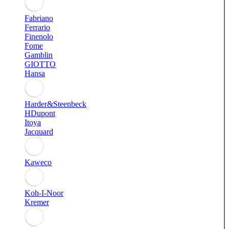
Fabriano
Ferrario
Finenolo
Fome
Gamblin
GIOTTO
Hansa
Harder&Steenbeck
HDupont
Itoya
Jacquard
Kaweco
Koh-I-Noor
Kremer