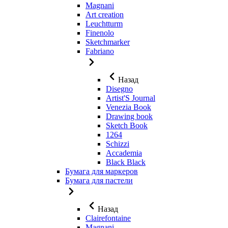
Magnani
Art creation
Leuchtturm
Finenolo
Sketchmarker
Fabriano
Назад
Disegno
Artist'S Journal
Venezia Book
Drawing book
Sketch Book
1264
Schizzi
Accademia
Black Black
Бумага для маркеров
Бумага для пастели
Назад
Clairefontaine
Magnani