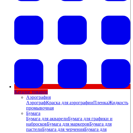
Каталог товаров
Аэрография
Аэрограф
Краска для аэрографии
Пленка
Жидкость
промывочная
Бумага
Бумага для акварели
Бумага для графики и
набросков
Бумага для маркеров
Бумага для
пастели
Бумага для черчения
Бумага для