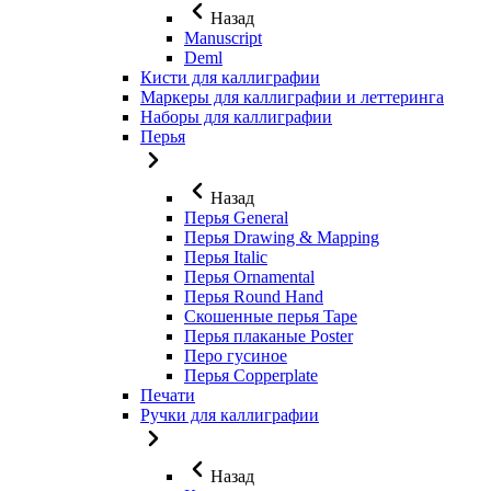
Назад
Manuscript
Deml
Кисти для каллиграфии
Маркеры для каллиграфии и леттеринга
Наборы для каллиграфии
Перья
Назад
Перья General
Перья Drawing & Mapping
Перья Italic
Перья Ornamental
Перья Round Hand
Скошенные перья Tape
Перья плаканые Poster
Перо гусиное
Перья Copperplate
Печати
Ручки для каллиграфии
Назад