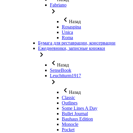
Fabriano
Назад
Rosaspina
Unica
Roma
Бумага для реставрации, консервации
Ежедневники, записные книжки
Назад
SenseBook
Leuchtturm1917
Назад
Classic
Outlines
Some Lines A Day
Bullet Journal
Bauhaus Edition
Monocle
Pocket