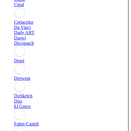
Creal
Cretacolor
Da Vinci
Daily ART
Darwi
Decopatch
Deml
Derwent
DoSketch
Dux
El Greco
Faber-Castell