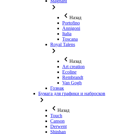
Magnani
Назад
Portofino
Annigoni
Italia
Toscana
Royal Talens
Назад
Art creation
Ecoline
Rembrandt
Van Gogh
Гознак
Бумага для графики и набросков
Назад
Touch
Canson
Derwent
Shinhan