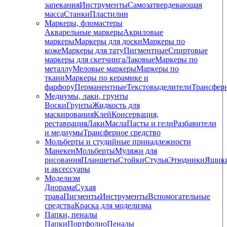
запекания
Инструменты
Самозатвердевающая
масса
Станки
Пластилин
Маркеры, фломастеры
Акварельные маркеры
Акриловые
маркеры
Маркеры для доски
Маркеры по
коже
Маркеры для тату
Пигментные
Cпиртовые
маркеры для скетчинга
Лаковые
Маркеры по
металлу
Меловые маркеры
Маркеры по
ткани
Маркеры по керамике и
фарфору
Перманентные
Текстовыделители
Трансфер
Медиумы, лаки, грунты
Воски
Грунты
Жидкость для
маскирования
Клей
Консервация,
реставрация
Лаки
Масла
Пасты и гели
Разбавители
и медиумы
Трансферное средство
Мольберты и студийные принадлежности
Манекен
Мольберты
Муляжи для
рисования
Планшеты
Стойки
Стулья
Этюдники
Ящик
и аксессуары
Моделизм
Диорама
Сухая
трава
Пигменты
Инструменты
Вспомогательные
средства
Краска для моделизма
Папки, пеналы
Папки
Портфолио
Пеналы