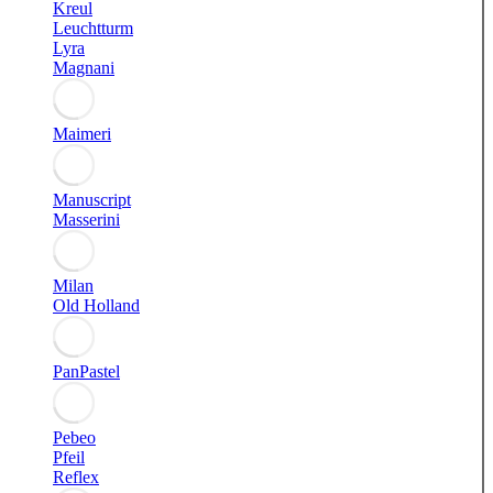
Kreul
Leuchtturm
Lyra
Magnani
Maimeri
Manuscript
Masserini
Milan
Old Holland
PanPastel
Pebeo
Pfeil
Reflex