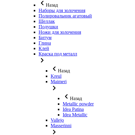
Назад
Наборы для золочения
Полировальник агатовый
Шеллак
Подушки
Ножи для золочения
Битум
Глина
Клей
Краска под металл
Назад
Kreul
Maimeri
Назад
Metallic powder
Idea Patina
Idea Metallic
Vallejo
Masserinni