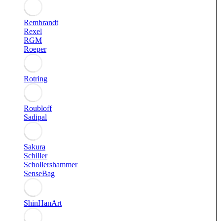
Rembrandt
Rexel
RGM
Roeper
Rotring
Roubloff
Sadipal
Sakura
Schiller
Schollershammer
SenseBag
ShinHanArt