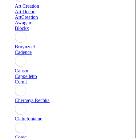
Art Creation
Art Decor
ArtCreation
Awagami
Blockx
Bruynzeel
Cadence
Canson
Cappelletto
Cernit
Chernaya Rechka
Clairefontaine
Copic