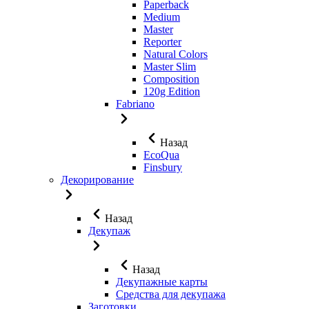
Paperback
Medium
Master
Reporter
Natural Colors
Master Slim
Composition
120g Edition
Fabriano
Назад
EcoQua
Finsbury
Декорирование
Назад
Декупаж
Назад
Декупажные карты
Средства для декупажа
Заготовки