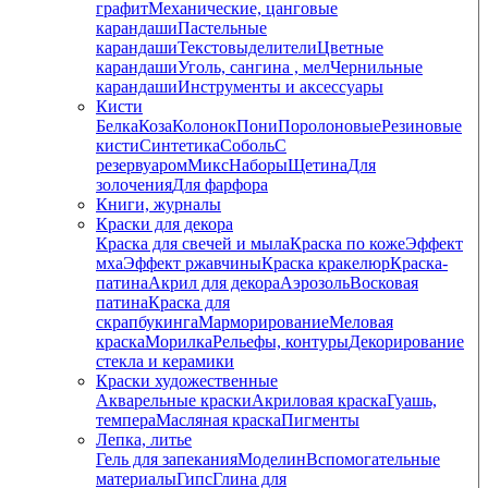
графит
Механические, цанговые
карандаши
Пастельные
карандаши
Текстовыделители
Цветные
карандаши
Уголь, сангина , мел
Чернильные
карандаши
Инструменты и аксессуары
Кисти
Белка
Коза
Колонок
Пони
Поролоновые
Резиновые
кисти
Синтетика
Соболь
С
резервуаром
Микс
Наборы
Щетина
Для
золочения
Для фарфора
Книги, журналы
Краски для декора
Краска для свечей и мыла
Краска по коже
Эффект
мха
Эффект ржавчины
Краска кракелюр
Краска-
патина
Акрил для декора
Аэрозоль
Восковая
патина
Краска для
скрапбукинга
Марморирование
Меловая
краска
Морилка
Рельефы, контуры
Декорирование
стекла и керамики
Краски художественные
Акварельные краски
Акриловая краска
Гуашь,
темпера
Масляная краска
Пигменты
Лепка, литье
Гель для запекания
Моделин
Вспомогательные
материалы
Гипс
Глина для