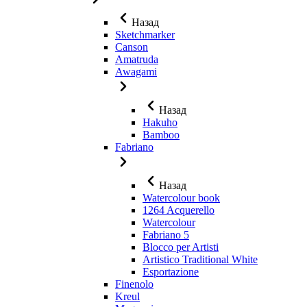
Назад
Sketchmarker
Canson
Amatruda
Awagami
Назад
Hakuho
Bamboo
Fabriano
Назад
Watercolour book
1264 Acquerello
Watercolour
Fabriano 5
Blocco per Artisti
Artistico Traditional White
Esportazione
Finenolo
Kreul