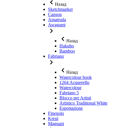
Назад
Sketchmarker
Canson
Amatruda
Awagami
Назад
Hakuho
Bamboo
Fabriano
Назад
Watercolour book
1264 Acquerello
Watercolour
Fabriano 5
Blocco per Artisti
Artistico Traditional White
Esportazione
Finenolo
Kreul
Magnani