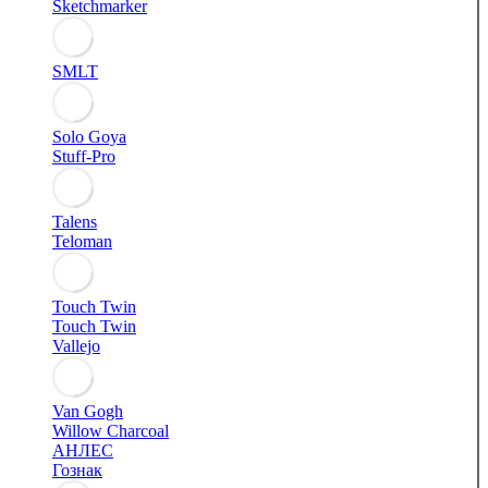
Sketchmarker
SMLT
Solo Goya
Stuff-Pro
Talens
Teloman
Touch Twin
Touch Twin
Vallejo
Van Gogh
Willow Charcoal
АНЛЕС
Гознак