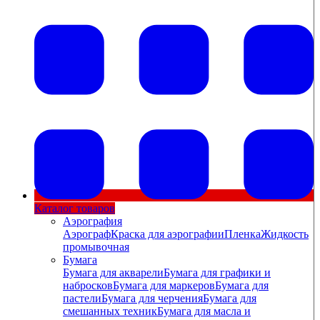
Каталог товаров
Аэрография
Аэрограф
Краска для аэрографии
Пленка
Жидкость
промывочная
Бумага
Бумага для акварели
Бумага для графики и
набросков
Бумага для маркеров
Бумага для
пастели
Бумага для черчения
Бумага для
смешанных техник
Бумага для масла и