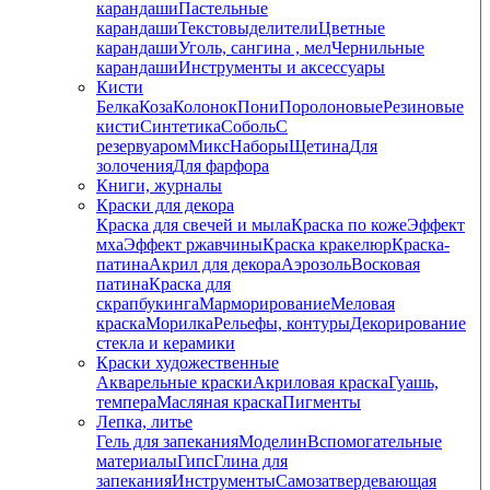
карандаши
Пастельные
карандаши
Текстовыделители
Цветные
карандаши
Уголь, сангина , мел
Чернильные
карандаши
Инструменты и аксессуары
Кисти
Белка
Коза
Колонок
Пони
Поролоновые
Резиновые
кисти
Синтетика
Соболь
С
резервуаром
Микс
Наборы
Щетина
Для
золочения
Для фарфора
Книги, журналы
Краски для декора
Краска для свечей и мыла
Краска по коже
Эффект
мха
Эффект ржавчины
Краска кракелюр
Краска-
патина
Акрил для декора
Аэрозоль
Восковая
патина
Краска для
скрапбукинга
Марморирование
Меловая
краска
Морилка
Рельефы, контуры
Декорирование
стекла и керамики
Краски художественные
Акварельные краски
Акриловая краска
Гуашь,
темпера
Масляная краска
Пигменты
Лепка, литье
Гель для запекания
Моделин
Вспомогательные
материалы
Гипс
Глина для
запекания
Инструменты
Самозатвердевающая