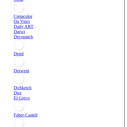
Cretacolor
Da Vinci
Daily ART
Darwi
Decopatch
Deml
Derwent
DoSketch
Dux
El Greco
Faber-Castell