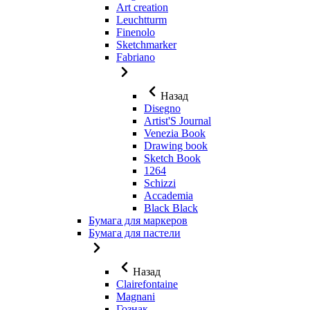
Art creation
Leuchtturm
Finenolo
Sketchmarker
Fabriano
Назад
Disegno
Artist'S Journal
Venezia Book
Drawing book
Sketch Book
1264
Schizzi
Accademia
Black Black
Бумага для маркеров
Бумага для пастели
Назад
Clairefontaine
Magnani
Гознак