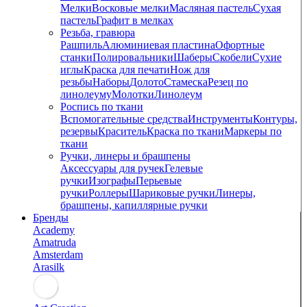
Мелки
Восковые мелки
Масляная пастель
Сухая
пастель
Графит в мелках
Резьба, гравюра
Рашпиль
Алюминиевая пластина
Офортные
станки
Полировальники
Шаберы
Скобели
Сухие
иглы
Краска для печати
Нож для
резьбы
Наборы
Долото
Стамеска
Резец по
линолеуму
Молотки
Линолеум
Роспись по ткани
Вспомогательные средства
Инструменты
Контуры,
резервы
Краситель
Краска по ткани
Маркеры по
ткани
Ручки, линеры и брашпены
Аксессуары для ручек
Гелевые
ручки
Изографы
Перьевые
ручки
Роллеры
Шариковые ручки
Линеры,
брашпены, капиллярные ручки
Бренды
Academy
Amatruda
Amsterdam
Arasilk