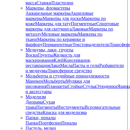
масса
Станки
Пластилин
Маркеры, фломастеры
Акварельные маркеры
Акриловые
маркеры
Маркеры для доски
Маркеры по
коже
Маркеры для тату
Пигментные
Cпиртовые
маркеры для скетчинга
Лаковые
Маркеры по
металлу
Меловые маркеры
Маркеры по
ткани
Маркеры по керамике и
фарфору
Перманентные
Текстовыделители
Трансфер
Медиумы, лаки, грунты
Воски
Грунты
Жидкость для
маскирования
Клей
Консервация,
реставрация
Лаки
Масла
Пасты и гели
Разбавители
и медиумы
Трансферное средство
Мольберты и студийные принадлежности
Манекен
Мольберты
Муляжи для
рисования
Планшеты
Стойки
Стулья
Этюдники
Ящик
и аксессуары
Моделизм
Диорама
Сухая
трава
Пигменты
Инструменты
Вспомогательные
средства
Краска для моделизма
Папки, пеналы
Папки
Портфолио
Пеналы
Пастель, мелки