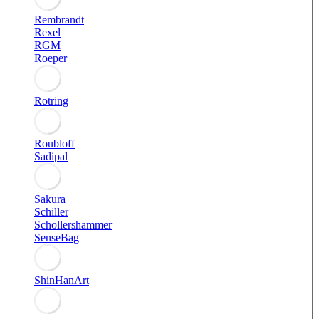
Rembrandt
Rexel
RGM
Roeper
Rotring
Roubloff
Sadipal
Sakura
Schiller
Schollershammer
SenseBag
ShinHanArt