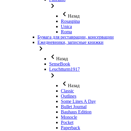
Назад
Rosaspina
Unica
Roma
Бумага для реставрации, консервации
Ежедневники, записные книжки
Назад
SenseBook
Leuchtturm1917
Назад
Classic
Outlines
Some Lines A Day
Bullet Journal
Bauhaus Edition
Monocle
Pocket
Paperback