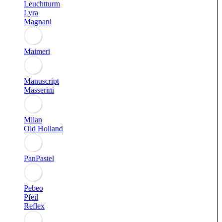
Leuchtturm
Lyra
Magnani
Maimeri
Manuscript
Masserini
Milan
Old Holland
PanPastel
Pebeo
Pfeil
Reflex