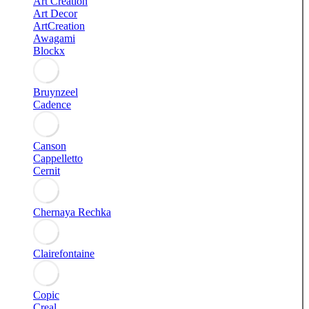
Art Creation
Art Decor
ArtCreation
Awagami
Blockx
Bruynzeel
Cadence
Canson
Cappelletto
Cernit
Chernaya Rechka
Clairefontaine
Copic
Creal