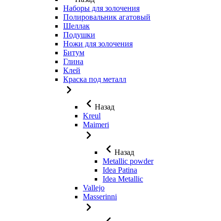
Наборы для золочения
Полировальник агатовый
Шеллак
Подушки
Ножи для золочения
Битум
Глина
Клей
Краска под металл
Назад
Kreul
Maimeri
Назад
Metallic powder
Idea Patina
Idea Metallic
Vallejo
Masserinni