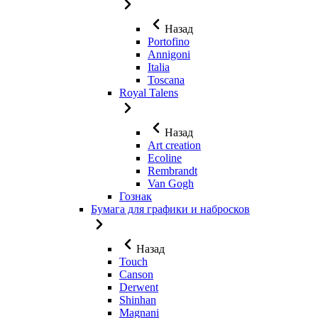
Назад
Portofino
Annigoni
Italia
Toscana
Royal Talens
Назад
Art creation
Ecoline
Rembrandt
Van Gogh
Гознак
Бумага для графики и набросков
Назад
Touch
Canson
Derwent
Shinhan
Magnani