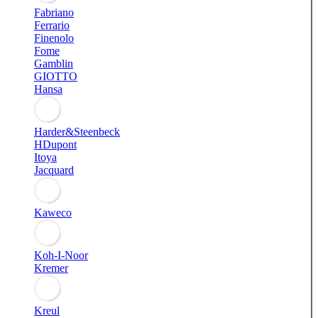
Fabriano
Ferrario
Finenolo
Fome
Gamblin
GIOTTO
Hansa
Harder&Steenbeck
HDupont
Itoya
Jacquard
Kaweco
Koh-I-Noor
Kremer
Kreul