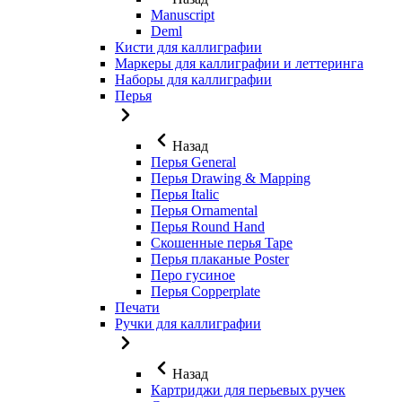
Manuscript
Deml
Кисти для каллиграфии
Маркеры для каллиграфии и леттеринга
Наборы для каллиграфии
Перья
Назад
Перья General
Перья Drawing & Mapping
Перья Italic
Перья Ornamental
Перья Round Hand
Скошенные перья Tape
Перья плаканые Poster
Перо гусиное
Перья Copperplate
Печати
Ручки для каллиграфии
Назад
Картриджи для перьевых ручек