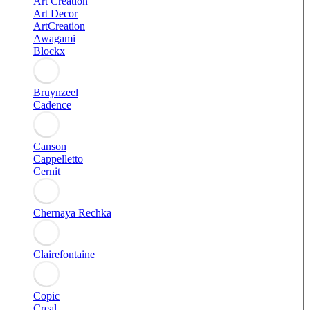
Art Creation
Art Decor
ArtCreation
Awagami
Blockx
Bruynzeel
Cadence
Canson
Cappelletto
Cernit
Chernaya Rechka
Clairefontaine
Copic
Creal