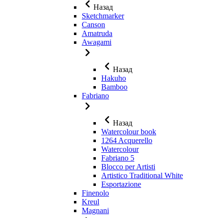
Назад
Sketchmarker
Canson
Amatruda
Awagami
Назад
Hakuho
Bamboo
Fabriano
Назад
Watercolour book
1264 Acquerello
Watercolour
Fabriano 5
Blocco per Artisti
Artistico Traditional White
Esportazione
Finenolo
Kreul
Magnani