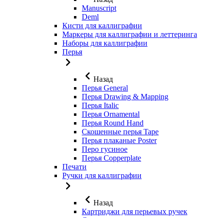
Manuscript
Deml
Кисти для каллиграфии
Маркеры для каллиграфии и леттеринга
Наборы для каллиграфии
Перья
Назад
Перья General
Перья Drawing & Mapping
Перья Italic
Перья Ornamental
Перья Round Hand
Скошенные перья Tape
Перья плаканые Poster
Перо гусиное
Перья Copperplate
Печати
Ручки для каллиграфии
Назад
Картриджи для перьевых ручек