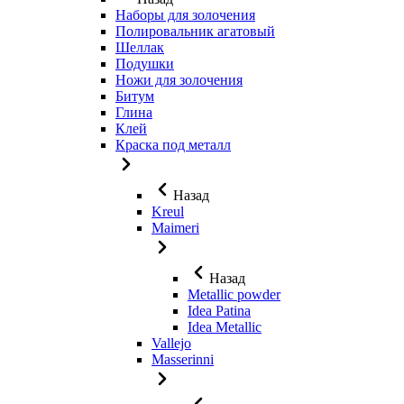
Наборы для золочения
Полировальник агатовый
Шеллак
Подушки
Ножи для золочения
Битум
Глина
Клей
Краска под металл
Назад
Kreul
Maimeri
Назад
Metallic powder
Idea Patina
Idea Metallic
Vallejo
Masserinni