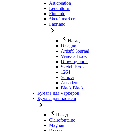
Art creation
Leuchtturm
Finenolo
Sketchmarker
Fabriano
Назад
Disegno
Artist'S Journal
Venezia Book
Drawing book
Sketch Book
1264
Schizzi
Accademia
Black Black
Бумага для маркеров
Бумага для пастели
Назад
Clairefontaine
Magnani
Гознак