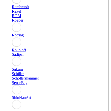
Rembrandt
Rexel
RGM
Roeper
Rotring
Roubloff
Sadipal
Sakura
Schiller
Schollershammer
SenseBag
ShinHanArt