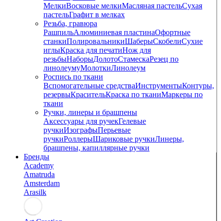
Мелки
Восковые мелки
Масляная пастель
Сухая
пастель
Графит в мелках
Резьба, гравюра
Рашпиль
Алюминиевая пластина
Офортные
станки
Полировальники
Шаберы
Скобели
Сухие
иглы
Краска для печати
Нож для
резьбы
Наборы
Долото
Стамеска
Резец по
линолеуму
Молотки
Линолеум
Роспись по ткани
Вспомогательные средства
Инструменты
Контуры,
резервы
Краситель
Краска по ткани
Маркеры по
ткани
Ручки, линеры и брашпены
Аксессуары для ручек
Гелевые
ручки
Изографы
Перьевые
ручки
Роллеры
Шариковые ручки
Линеры,
брашпены, капиллярные ручки
Бренды
Academy
Amatruda
Amsterdam
Arasilk