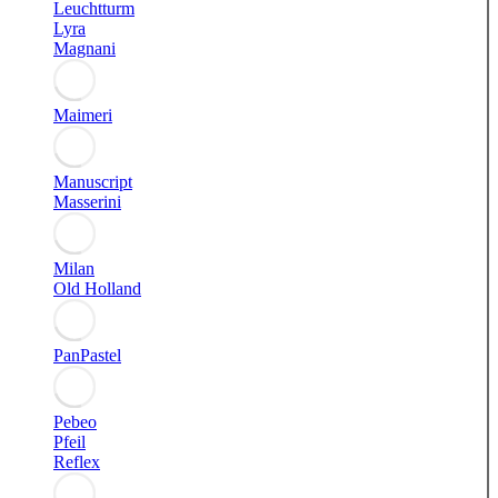
Leuchtturm
Lyra
Magnani
Maimeri
Manuscript
Masserini
Milan
Old Holland
PanPastel
Pebeo
Pfeil
Reflex