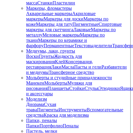
масса
Станки
Пластилин
Маркеры, фломастеры
Акварельные маркеры
Акриловые
маркеры
Маркеры для доски
Маркеры по
коже
Маркеры для тату
Пигментные
Cпиртовые
маркеры для скетчинга
Лаковые
Маркеры по
металлу
Меловые маркеры
Маркеры по
ткани
Маркеры по керамике и
фарфору
Перманентные
Текстовыделители
Трансфер
Медиумы, лаки, грунты
Воски
Грунты
Жидкость для
маскирования
Клей
Консервация,
реставрация
Лаки
Масла
Пасты и гели
Разбавители
и медиумы
Трансферное средство
Мольберты и студийные принадлежности
Манекен
Мольберты
Муляжи для
рисования
Планшеты
Стойки
Стулья
Этюдники
Ящик
и аксессуары
Моделизм
Диорама
Сухая
трава
Пигменты
Инструменты
Вспомогательные
средства
Краска для моделизма
Папки, пеналы
Папки
Портфолио
Пеналы
Пастель, мелки