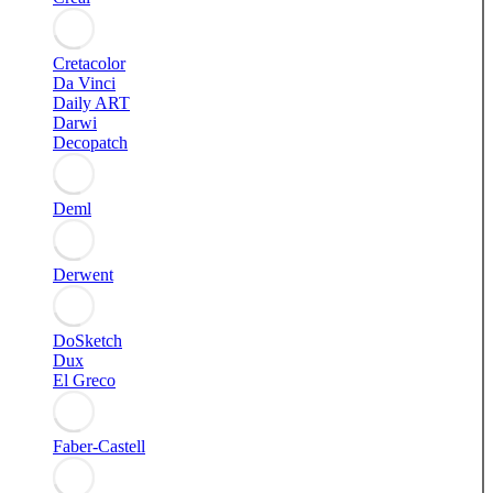
Cretacolor
Da Vinci
Daily ART
Darwi
Decopatch
Deml
Derwent
DoSketch
Dux
El Greco
Faber-Castell