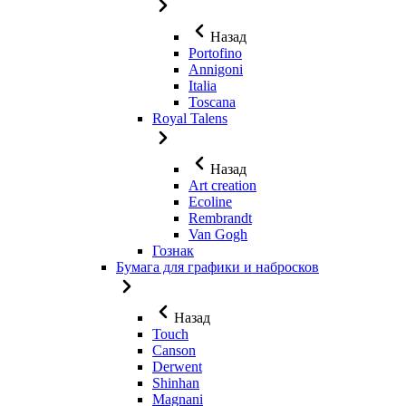
Назад
Portofino
Annigoni
Italia
Toscana
Royal Talens
Назад
Art creation
Ecoline
Rembrandt
Van Gogh
Гознак
Бумага для графики и набросков
Назад
Touch
Canson
Derwent
Shinhan
Magnani