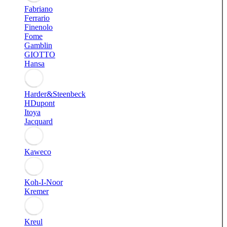
Fabriano
Ferrario
Finenolo
Fome
Gamblin
GIOTTO
Hansa
Harder&Steenbeck
HDupont
Itoya
Jacquard
Kaweco
Koh-I-Noor
Kremer
Kreul