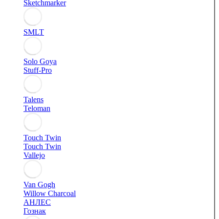
Sketchmarker
SMLT
Solo Goya
Stuff-Pro
Talens
Teloman
Touch Twin
Touch Twin
Vallejo
Van Gogh
Willow Charcoal
АНЛЕС
Гознак