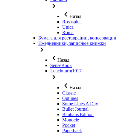
Назад
Rosaspina
Unica
Roma
Бумага для реставрации, консервации
Ежедневники, записные книжки
Назад
SenseBook
Leuchtturm1917
Назад
Classic
Outlines
Some Lines A Day
Bullet Journal
Bauhaus Edition
Monocle
Pocket
Paperback