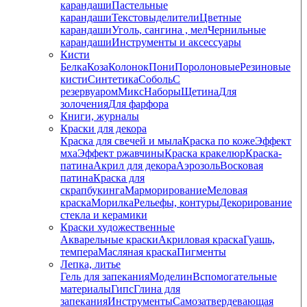
карандаши
Пастельные
карандаши
Текстовыделители
Цветные
карандаши
Уголь, сангина , мел
Чернильные
карандаши
Инструменты и аксессуары
Кисти
Белка
Коза
Колонок
Пони
Поролоновые
Резиновые
кисти
Синтетика
Соболь
С
резервуаром
Микс
Наборы
Щетина
Для
золочения
Для фарфора
Книги, журналы
Краски для декора
Краска для свечей и мыла
Краска по коже
Эффект
мха
Эффект ржавчины
Краска кракелюр
Краска-
патина
Акрил для декора
Аэрозоль
Восковая
патина
Краска для
скрапбукинга
Марморирование
Меловая
краска
Морилка
Рельефы, контуры
Декорирование
стекла и керамики
Краски художественные
Акварельные краски
Акриловая краска
Гуашь,
темпера
Масляная краска
Пигменты
Лепка, литье
Гель для запекания
Моделин
Вспомогательные
материалы
Гипс
Глина для
запекания
Инструменты
Самозатвердевающая