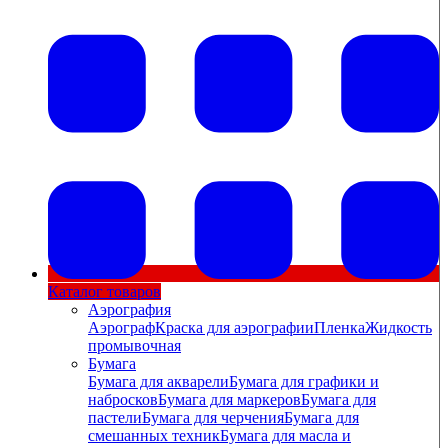
Каталог товаров
Аэрография
Аэрограф
Краска для аэрографии
Пленка
Жидкость
промывочная
Бумага
Бумага для акварели
Бумага для графики и
набросков
Бумага для маркеров
Бумага для
пастели
Бумага для черчения
Бумага для
смешанных техник
Бумага для масла и