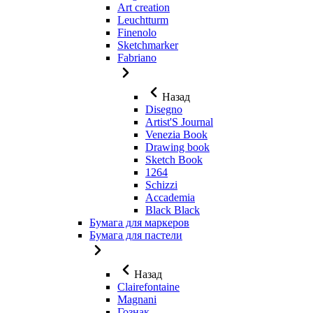
Art creation
Leuchtturm
Finenolo
Sketchmarker
Fabriano
Назад
Disegno
Artist'S Journal
Venezia Book
Drawing book
Sketch Book
1264
Schizzi
Accademia
Black Black
Бумага для маркеров
Бумага для пастели
Назад
Clairefontaine
Magnani
Гознак