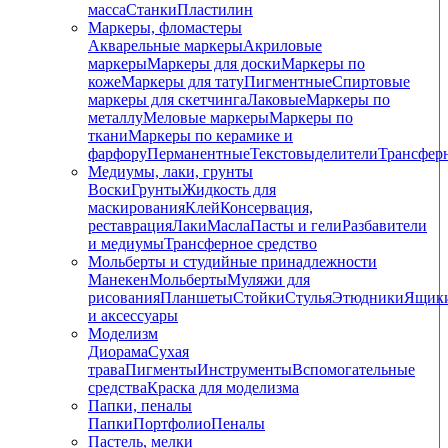
масса
Станки
Пластилин
Маркеры, фломастеры
Акварельные маркеры
Акриловые
маркеры
Маркеры для доски
Маркеры по
коже
Маркеры для тату
Пигментные
Cпиртовые
маркеры для скетчинга
Лаковые
Маркеры по
металлу
Меловые маркеры
Маркеры по
ткани
Маркеры по керамике и
фарфору
Перманентные
Текстовыделители
Трансфер
Медиумы, лаки, грунты
Воски
Грунты
Жидкость для
маскирования
Клей
Консервация,
реставрация
Лаки
Масла
Пасты и гели
Разбавители
и медиумы
Трансферное средство
Мольберты и студийные принадлежности
Манекен
Мольберты
Муляжи для
рисования
Планшеты
Стойки
Стулья
Этюдники
Ящик
и аксессуары
Моделизм
Диорама
Сухая
трава
Пигменты
Инструменты
Вспомогательные
средства
Краска для моделизма
Папки, пеналы
Папки
Портфолио
Пеналы
Пастель, мелки