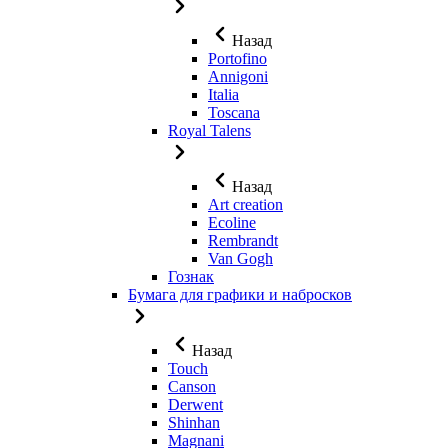
Назад
Portofino
Annigoni
Italia
Toscana
Royal Talens
Назад
Art creation
Ecoline
Rembrandt
Van Gogh
Гознак
Бумага для графики и набросков
Назад
Touch
Canson
Derwent
Shinhan
Magnani