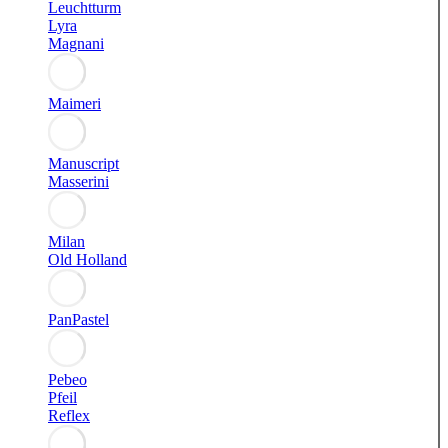
Leuchtturm
Lyra
Magnani
Maimeri
Manuscript
Masserini
Milan
Old Holland
PanPastel
Pebeo
Pfeil
Reflex