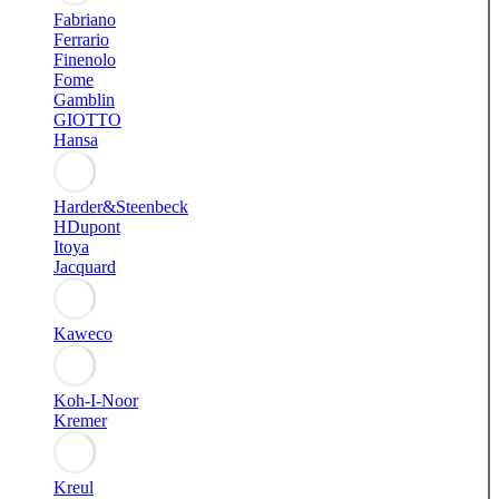
Fabriano
Ferrario
Finenolo
Fome
Gamblin
GIOTTO
Hansa
Harder&Steenbeck
HDupont
Itoya
Jacquard
Kaweco
Koh-I-Noor
Kremer
Kreul