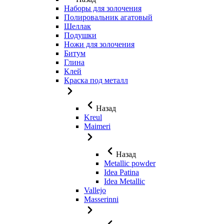
Наборы для золочения
Полировальник агатовый
Шеллак
Подушки
Ножи для золочения
Битум
Глина
Клей
Краска под металл
Назад
Kreul
Maimeri
Назад
Metallic powder
Idea Patina
Idea Metallic
Vallejo
Masserinni