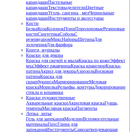
карандаши
Пастельные
карандаши
Текстовыделители
Цветные
карандаши
Уголь, сангина , мел
Чернильные
карандаши
Инструменты и аксессуары
Кисти
Белка
Коза
Колонок
Пони
Поролоновые
Резиновые
кисти
Синтетика
Соболь
С
резервуаром
Микс
Наборы
Щетина
Для
золочения
Для фарфора
Книги, журналы
Краски для декора
Краска для свечей и мыла
Краска по коже
Эффект
мха
Эффект ржавчины
Краска кракелюр
Краска-
патина
Акрил для декора
Аэрозоль
Восковая
патина
Краска для
скрапбукинга
Марморирование
Меловая
краска
Морилка
Рельефы, контуры
Декорирование
стекла и керамики
Краски художественные
Акварельные краски
Акриловая краска
Гуашь,
темпера
Масляная краска
Пигменты
Лепка, литье
Гель для запекания
Моделин
Вспомогательные
материалы
Гипс
Глина для
запекания
Инструменты
Самозатвердевающая