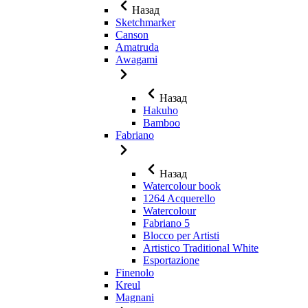
Назад
Sketchmarker
Canson
Amatruda
Awagami
Назад
Hakuho
Bamboo
Fabriano
Назад
Watercolour book
1264 Acquerello
Watercolour
Fabriano 5
Blocco per Artisti
Artistico Traditional White
Esportazione
Finenolo
Kreul
Magnani