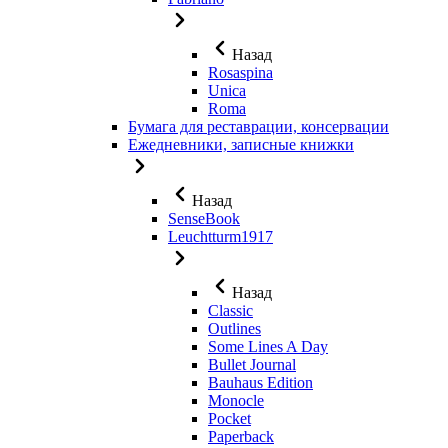
Назад
Rosaspina
Unica
Roma
Бумага для реставрации, консервации
Ежедневники, записные книжки
Назад
SenseBook
Leuchtturm1917
Назад
Classic
Outlines
Some Lines A Day
Bullet Journal
Bauhaus Edition
Monocle
Pocket
Paperback