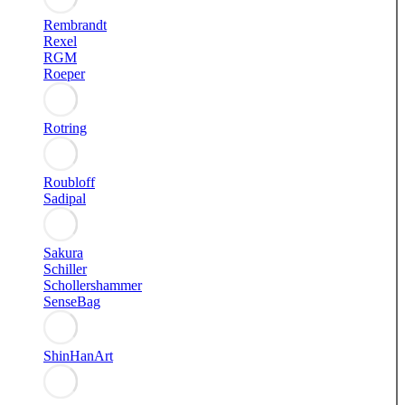
Rembrandt
Rexel
RGM
Roeper
Rotring
Roubloff
Sadipal
Sakura
Schiller
Schollershammer
SenseBag
ShinHanArt