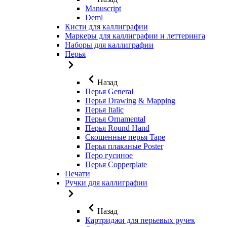
Manuscript
Deml
Кисти для каллиграфии
Маркеры для каллиграфии и леттеринга
Наборы для каллиграфии
Перья
Назад
Перья General
Перья Drawing & Mapping
Перья Italic
Перья Ornamental
Перья Round Hand
Скошенные перья Tape
Перья плаканые Poster
Перо гусиное
Перья Copperplate
Печати
Ручки для каллиграфии
Назад
Картриджи для перьевых ручек