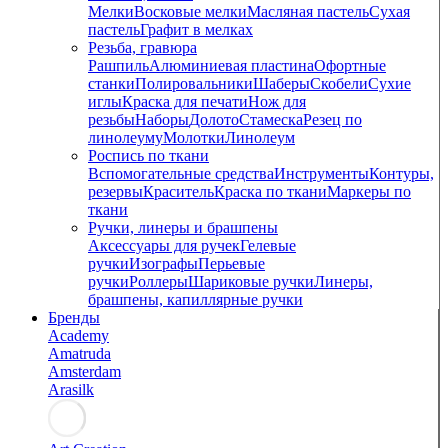
Мелки
Восковые мелки
Масляная пастель
Сухая
пастель
Графит в мелках
Резьба, гравюра
Рашпиль
Алюминиевая пластина
Офортные
станки
Полировальники
Шаберы
Скобели
Сухие
иглы
Краска для печати
Нож для
резьбы
Наборы
Долото
Стамеска
Резец по
линолеуму
Молотки
Линолеум
Роспись по ткани
Вспомогательные средства
Инструменты
Контуры,
резервы
Краситель
Краска по ткани
Маркеры по
ткани
Ручки, линеры и брашпены
Аксессуары для ручек
Гелевые
ручки
Изографы
Перьевые
ручки
Роллеры
Шариковые ручки
Линеры,
брашпены, капиллярные ручки
Бренды
Academy
Amatruda
Amsterdam
Arasilk