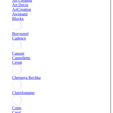
Art Creation
Art Decor
ArtCreation
Awagami
Blockx
Bruynzeel
Cadence
Canson
Cappelletto
Cernit
Chernaya Rechka
Clairefontaine
Copic
Creal