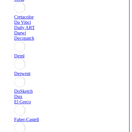
Cretacolor
Da Vinci
Daily ART
Darwi
Decopatch
Deml
Derwent
DoSketch
Dux
El Greco
Faber-Castell