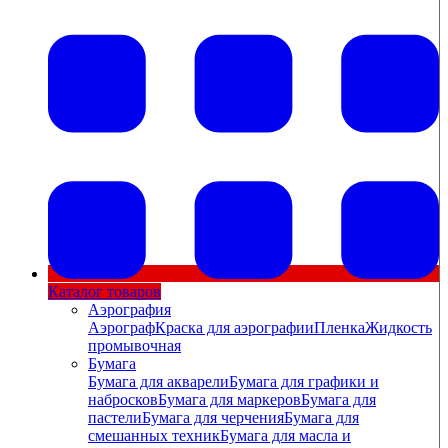
Каталог товаров
Аэрография
Аэрограф
Краска для аэрографии
Пленка
Жидкость
промывочная
Бумага
Бумага для акварели
Бумага для графики и
набросков
Бумага для маркеров
Бумага для
пастели
Бумага для черчения
Бумага для
смешанных техник
Бумага для масла и