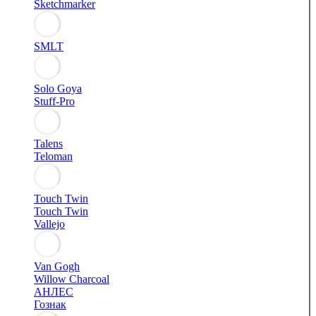
Sketchmarker
SMLT
Solo Goya
Stuff-Pro
Talens
Teloman
Touch Twin
Touch Twin
Vallejo
Van Gogh
Willow Charcoal
АНЛЕС
Гознак