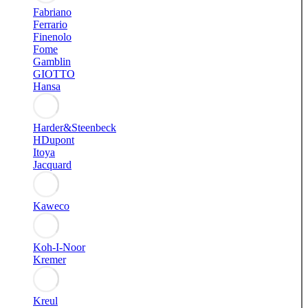
Fabriano
Ferrario
Finenolo
Fome
Gamblin
GIOTTO
Hansa
Harder&Steenbeck
HDupont
Itoya
Jacquard
Kaweco
Koh-I-Noor
Kremer
Kreul