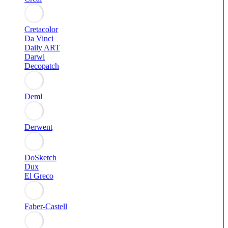
Cretacolor
Da Vinci
Daily ART
Darwi
Decopatch
Deml
Derwent
DoSketch
Dux
El Greco
Faber-Castell