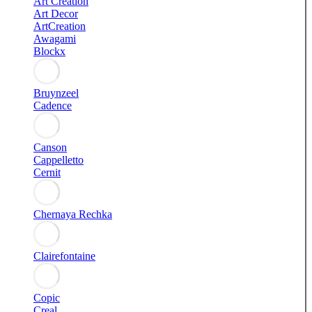
Art Creation
Art Decor
ArtCreation
Awagami
Blockx
Bruynzeel
Cadence
Canson
Cappelletto
Cernit
Chernaya Rechka
Clairefontaine
Copic
Creal