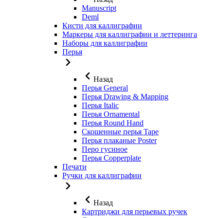
Manuscript
Deml
Кисти для каллиграфии
Маркеры для каллиграфии и леттеринга
Наборы для каллиграфии
Перья
Назад
Перья General
Перья Drawing & Mapping
Перья Italic
Перья Ornamental
Перья Round Hand
Скошенные перья Tape
Перья плаканые Poster
Перо гусиное
Перья Copperplate
Печати
Ручки для каллиграфии
Назад
Картриджи для перьевых ручек