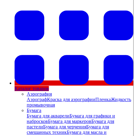
Каталог товаров
Аэрография
Аэрограф
Краска для аэрографии
Пленка
Жидкость
промывочная
Бумага
Бумага для акварели
Бумага для графики и
набросков
Бумага для маркеров
Бумага для
пастели
Бумага для черчения
Бумага для
смешанных техник
Бумага для масла и