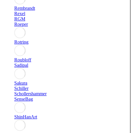
Rembrandt
Rexel
RGM
Roeper
Rotring
Roubloff
Sadipal
Sakura
Schiller
Schollershammer
SenseBag
ShinHanArt