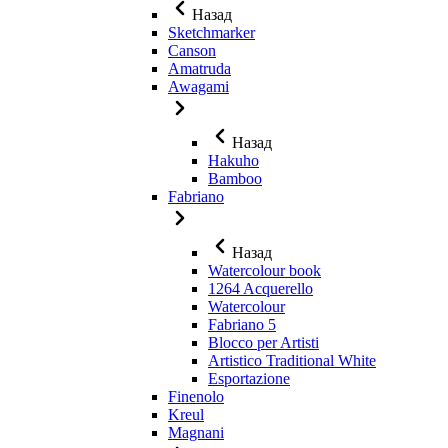
Назад
Sketchmarker
Canson
Amatruda
Awagami
Назад
Hakuho
Bamboo
Fabriano
Назад
Watercolour book
1264 Acquerello
Watercolour
Fabriano 5
Blocco per Artisti
Artistico Traditional White
Esportazione
Finenolo
Kreul
Magnani