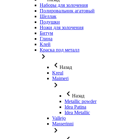
Наборы для золочения
Полировальник агатовый
Шеллак
Подушки
Ножи для золочения
Битум
Глина
Клей
Краска под металл
Назад
Kreul
Maimeri
Назад
Metallic powder
Idea Patina
Idea Metallic
Vallejo
Masserinni