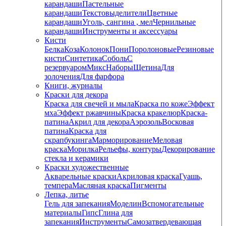
карандаши
Пастельные
карандаши
Текстовыделители
Цветные
карандаши
Уголь, сангина , мел
Чернильные
карандаши
Инструменты и аксессуары
Кисти
Белка
Коза
Колонок
Пони
Поролоновые
Резиновые
кисти
Синтетика
Соболь
С
резервуаром
Микс
Наборы
Щетина
Для
золочения
Для фарфора
Книги, журналы
Краски для декора
Краска для свечей и мыла
Краска по коже
Эффект
мха
Эффект ржавчины
Краска кракелюр
Краска-
патина
Акрил для декора
Аэрозоль
Восковая
патина
Краска для
скрапбукинга
Марморирование
Меловая
краска
Морилка
Рельефы, контуры
Декорирование
стекла и керамики
Краски художественные
Акварельные краски
Акриловая краска
Гуашь,
темпера
Масляная краска
Пигменты
Лепка, литье
Гель для запекания
Моделин
Вспомогательные
материалы
Гипс
Глина для
запекания
Инструменты
Самозатвердевающая