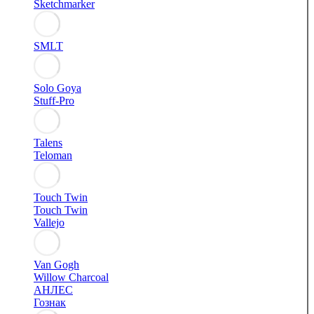
Sketchmarker
SMLT
Solo Goya
Stuff-Pro
Talens
Teloman
Touch Twin
Touch Twin
Vallejo
Van Gogh
Willow Charcoal
АНЛЕС
Гознак