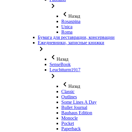
Назад
Rosaspina
Unica
Roma
Бумага для реставрации, консервации
Ежедневники, записные книжки
Назад
SenseBook
Leuchtturm1917
Назад
Classic
Outlines
Some Lines A Day
Bullet Journal
Bauhaus Edition
Monocle
Pocket
Paperback