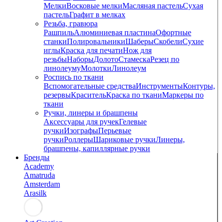
Мелки
Восковые мелки
Масляная пастель
Сухая
пастель
Графит в мелках
Резьба, гравюра
Рашпиль
Алюминиевая пластина
Офортные
станки
Полировальники
Шаберы
Скобели
Сухие
иглы
Краска для печати
Нож для
резьбы
Наборы
Долото
Стамеска
Резец по
линолеуму
Молотки
Линолеум
Роспись по ткани
Вспомогательные средства
Инструменты
Контуры,
резервы
Краситель
Краска по ткани
Маркеры по
ткани
Ручки, линеры и брашпены
Аксессуары для ручек
Гелевые
ручки
Изографы
Перьевые
ручки
Роллеры
Шариковые ручки
Линеры,
брашпены, капиллярные ручки
Бренды
Academy
Amatruda
Amsterdam
Arasilk