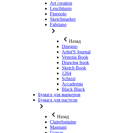
Art creation
Leuchtturm
Finenolo
Sketchmarker
Fabriano
Назад
Disegno
Artist'S Journal
Venezia Book
Drawing book
Sketch Book
1264
Schizzi
Accademia
Black Black
Бумага для маркеров
Бумага для пастели
Назад
Clairefontaine
Magnani
Гознак