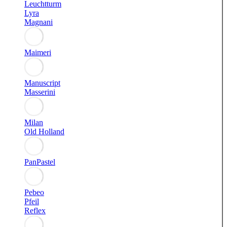
Leuchtturm
Lyra
Magnani
Maimeri
Manuscript
Masserini
Milan
Old Holland
PanPastel
Pebeo
Pfeil
Reflex