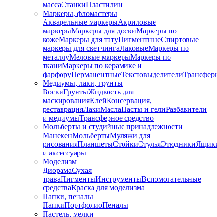
масса
Станки
Пластилин
Маркеры, фломастеры
Акварельные маркеры
Акриловые
маркеры
Маркеры для доски
Маркеры по
коже
Маркеры для тату
Пигментные
Cпиртовые
маркеры для скетчинга
Лаковые
Маркеры по
металлу
Меловые маркеры
Маркеры по
ткани
Маркеры по керамике и
фарфору
Перманентные
Текстовыделители
Трансфер
Медиумы, лаки, грунты
Воски
Грунты
Жидкость для
маскирования
Клей
Консервация,
реставрация
Лаки
Масла
Пасты и гели
Разбавители
и медиумы
Трансферное средство
Мольберты и студийные принадлежности
Манекен
Мольберты
Муляжи для
рисования
Планшеты
Стойки
Стулья
Этюдники
Ящик
и аксессуары
Моделизм
Диорама
Сухая
трава
Пигменты
Инструменты
Вспомогательные
средства
Краска для моделизма
Папки, пеналы
Папки
Портфолио
Пеналы
Пастель, мелки