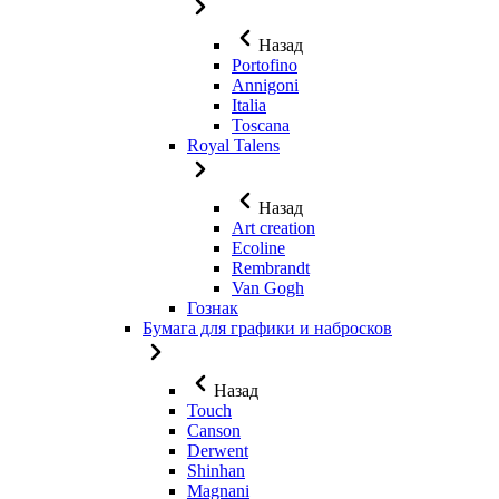
Назад
Portofino
Annigoni
Italia
Toscana
Royal Talens
Назад
Art creation
Ecoline
Rembrandt
Van Gogh
Гознак
Бумага для графики и набросков
Назад
Touch
Canson
Derwent
Shinhan
Magnani