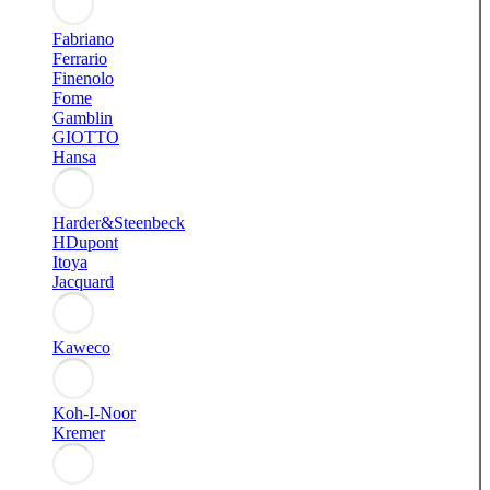
Fabriano
Ferrario
Finenolo
Fome
Gamblin
GIOTTO
Hansa
Harder&Steenbeck
HDupont
Itoya
Jacquard
Kaweco
Koh-I-Noor
Kremer