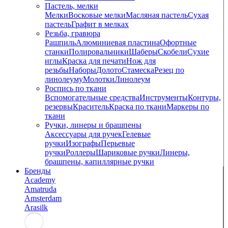
Пастель, мелки
Мелки
Восковые мелки
Масляная пастель
Сухая
пастель
Графит в мелках
Резьба, гравюра
Рашпиль
Алюминиевая пластина
Офортные
станки
Полировальники
Шаберы
Скобели
Сухие
иглы
Краска для печати
Нож для
резьбы
Наборы
Долото
Стамеска
Резец по
линолеуму
Молотки
Линолеум
Роспись по ткани
Вспомогательные средства
Инструменты
Контуры,
резервы
Краситель
Краска по ткани
Маркеры по
ткани
Ручки, линеры и брашпены
Аксессуары для ручек
Гелевые
ручки
Изографы
Перьевые
ручки
Роллеры
Шариковые ручки
Линеры,
брашпены, капиллярные ручки
Бренды
Academy
Amatruda
Amsterdam
Arasilk