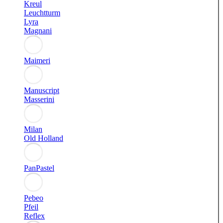
Kreul
Leuchtturm
Lyra
Magnani
Maimeri
Manuscript
Masserini
Milan
Old Holland
PanPastel
Pebeo
Pfeil
Reflex