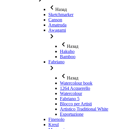
Назад
Sketchmarker
Canson
Amatruda
Awagami
Назад
Hakuho
Bamboo
Fabriano
Назад
Watercolour book
1264 Acquerello
Watercolour
Fabriano 5
Blocco per Artisti
Artistico Traditional White
Esportazione
Finenolo
Kreul