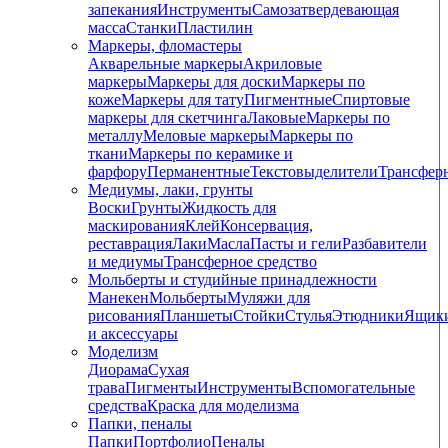
запекания
Инструменты
Самозатвердевающая
масса
Станки
Пластилин
Маркеры, фломастеры
Акварельные маркеры
Акриловые
маркеры
Маркеры для доски
Маркеры по
коже
Маркеры для тату
Пигментные
Cпиртовые
маркеры для скетчинга
Лаковые
Маркеры по
металлу
Меловые маркеры
Маркеры по
ткани
Маркеры по керамике и
фарфору
Перманентные
Текстовыделители
Трансфер
Медиумы, лаки, грунты
Воски
Грунты
Жидкость для
маскирования
Клей
Консервация,
реставрация
Лаки
Масла
Пасты и гели
Разбавители
и медиумы
Трансферное средство
Мольберты и студийные принадлежности
Манекен
Мольберты
Муляжи для
рисования
Планшеты
Стойки
Стулья
Этюдники
Ящик
и аксессуары
Моделизм
Диорама
Сухая
трава
Пигменты
Инструменты
Вспомогательные
средства
Краска для моделизма
Папки, пеналы
Папки
Портфолио
Пеналы