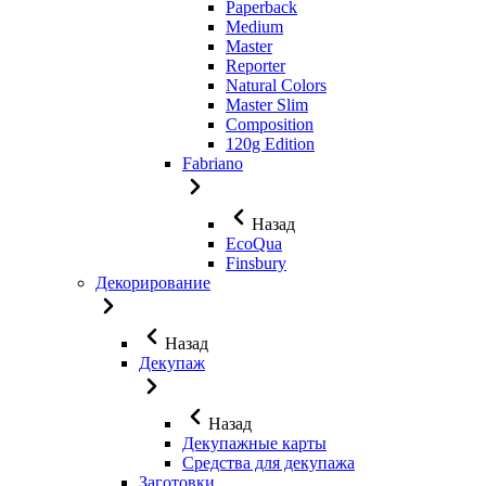
Paperback
Medium
Master
Reporter
Natural Colors
Master Slim
Composition
120g Edition
Fabriano
Назад
EcoQua
Finsbury
Декорирование
Назад
Декупаж
Назад
Декупажные карты
Средства для декупажа
Заготовки