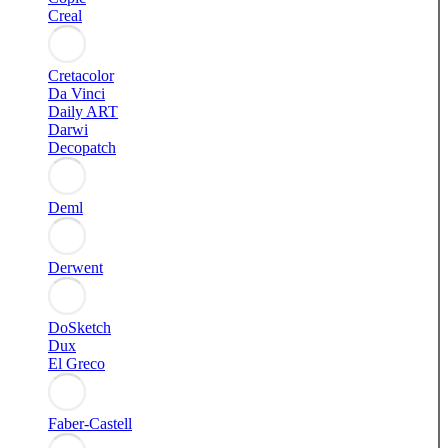
Creal
Cretacolor
Da Vinci
Daily ART
Darwi
Decopatch
Deml
Derwent
DoSketch
Dux
El Greco
Faber-Castell