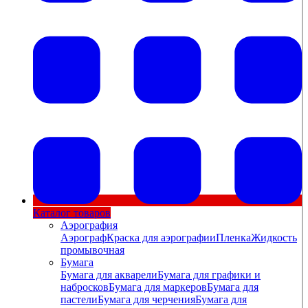
Каталог товаров
Аэрография
Аэрограф
Краска для аэрографии
Пленка
Жидкость
промывочная
Бумага
Бумага для акварели
Бумага для графики и
набросков
Бумага для маркеров
Бумага для
пастели
Бумага для черчения
Бумага для