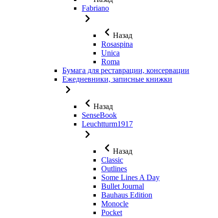
Fabriano
Назад
Rosaspina
Unica
Roma
Бумага для реставрации, консервации
Ежедневники, записные книжки
Назад
SenseBook
Leuchtturm1917
Назад
Classic
Outlines
Some Lines A Day
Bullet Journal
Bauhaus Edition
Monocle
Pocket