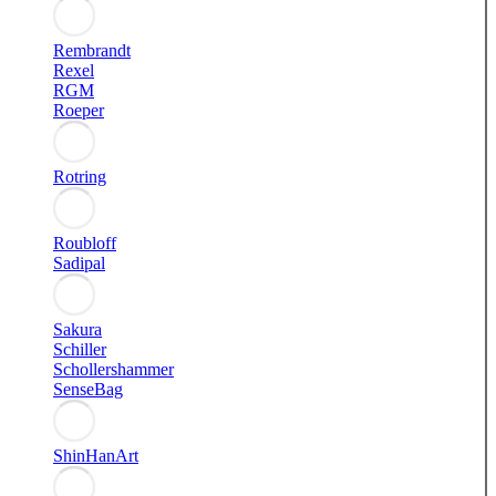
Rembrandt
Rexel
RGM
Roeper
Rotring
Roubloff
Sadipal
Sakura
Schiller
Schollershammer
SenseBag
ShinHanArt