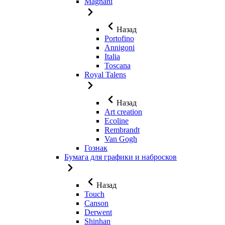
Magnani
Назад
Portofino
Annigoni
Italia
Toscana
Royal Talens
Назад
Art creation
Ecoline
Rembrandt
Van Gogh
Гознак
Бумага для графики и набросков
Назад
Touch
Canson
Derwent
Shinhan