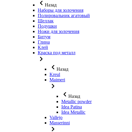
Назад
Наборы для золочения
Полировальник агатовый
Шеллак
Подушки
Ножи для золочения
Битум
Глина
Клей
Краска под металл
Назад
Kreul
Maimeri
Назад
Metallic powder
Idea Patina
Idea Metallic
Vallejo
Masserinni