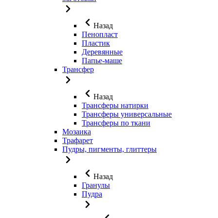
Назад
Пенопласт
Пластик
Деревянные
Папье-маше
Трансфер
Назад
Трансферы натирки
Трансферы универсальные
Трансферы по ткани
Мозаика
Трафарет
Пудры, пигменты, глиттеры
Назад
Гранулы
Пудра