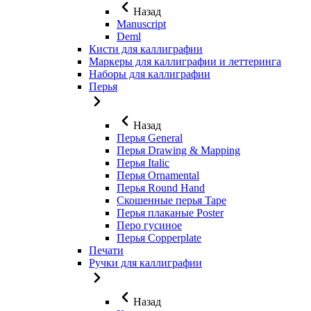
Назад
Manuscript
Deml
Кисти для каллиграфии
Маркеры для каллиграфии и леттеринга
Наборы для каллиграфии
Перья
Назад
Перья General
Перья Drawing & Mapping
Перья Italic
Перья Ornamental
Перья Round Hand
Скошенные перья Tape
Перья плаканые Poster
Перо гусиное
Перья Copperplate
Печати
Ручки для каллиграфии
Назад