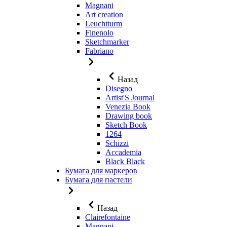
Magnani
Art creation
Leuchtturm
Finenolo
Sketchmarker
Fabriano
Назад
Disegno
Artist'S Journal
Venezia Book
Drawing book
Sketch Book
1264
Schizzi
Accademia
Black Black
Бумага для маркеров
Бумага для пастели
Назад
Clairefontaine
Magnani