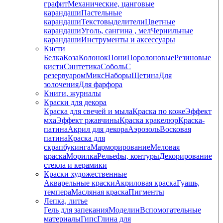
графит
Механические, цанговые
карандаши
Пастельные
карандаши
Текстовыделители
Цветные
карандаши
Уголь, сангина , мел
Чернильные
карандаши
Инструменты и аксессуары
Кисти
Белка
Коза
Колонок
Пони
Поролоновые
Резиновые
кисти
Синтетика
Соболь
С
резервуаром
Микс
Наборы
Щетина
Для
золочения
Для фарфора
Книги, журналы
Краски для декора
Краска для свечей и мыла
Краска по коже
Эффект
мха
Эффект ржавчины
Краска кракелюр
Краска-
патина
Акрил для декора
Аэрозоль
Восковая
патина
Краска для
скрапбукинга
Марморирование
Меловая
краска
Морилка
Рельефы, контуры
Декорирование
стекла и керамики
Краски художественные
Акварельные краски
Акриловая краска
Гуашь,
темпера
Масляная краска
Пигменты
Лепка, литье
Гель для запекания
Моделин
Вспомогательные
материалы
Гипс
Глина для