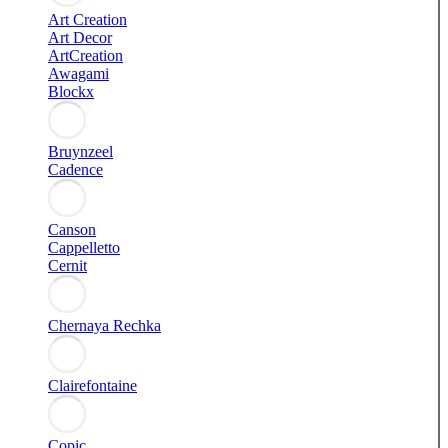
Art Creation
Art Decor
ArtCreation
Awagami
Blockx
Bruynzeel
Cadence
Canson
Cappelletto
Cernit
Chernaya Rechka
Clairefontaine
Copic