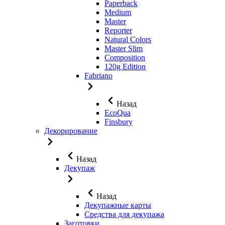
Paperback
Medium
Master
Reporter
Natural Colors
Master Slim
Composition
120g Edition
Fabriano
Назад
EcoQua
Finsbury
Декорирование
Назад
Декупаж
Назад
Декупажные карты
Средства для декупажа
Заготовки