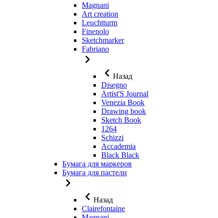
Magnani
Art creation
Leuchtturm
Finenolo
Sketchmarker
Fabriano
Назад
Disegno
Artist'S Journal
Venezia Book
Drawing book
Sketch Book
1264
Schizzi
Accademia
Black Black
Бумага для маркеров
Бумага для пастели
Назад
Clairefontaine
Magnani