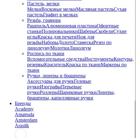
Пастель, мелки
Мелки
Восковые мелки
Масляная пастель
Сухая
пастель
Графит в мелках
Резьба, гравюра
Рашпиль
Алюминиевая пластина
Офортные
станки
Полировальники
Шаберы
Скобели
Сухие
иглы
Краска для печати
Нож для
резьбы
Наборы
Долото
Стамеска
Резец по
линолеуму
Молотки
Линолеум
Роспись по ткани
Вспомогательные средства
Инструменты
Контуры,
резервы
Краситель
Краска по ткани
Маркеры по
ткани
Ручки, линеры и брашпены
Аксессуары для ручек
Гелевые
ручки
Изографы
Перьевые
ручки
Роллеры
Шариковые ручки
Линеры,
брашпены, капиллярные ручки
Бренды
Academy
Amatruda
Amsterdam
Arasilk