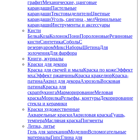
графит
Механические, цанговые
карандаши
Пастельные
карандаши
Текстовыделители
Цветные
карандаши
Уголь, сангина , мел
Чернильные
карандаши
Инструменты и аксессуары
Кисти
Белка
Коза
Колонок
Пони
Поролоновые
Резиновые
кисти
Синтетика
Соболь
С
резервуаром
Микс
Наборы
Щетина
Для
золочения
Для фарфора
Книги, журналы
Краски для декора
Краска для свечей и мыла
Краска по коже
Эффект
мха
Эффект ржавчины
Краска кракелюр
Краска-
патина
Акрил для декора
Аэрозоль
Восковая
патина
Краска для
скрапбукинга
Марморирование
Меловая
краска
Морилка
Рельефы, контуры
Декорирование
стекла и керамики
Краски художественные
Акварельные краски
Акриловая краска
Гуашь,
темпера
Масляная краска
Пигменты
Лепка, литье
Гель для запекания
Моделин
Вспомогательные
материалы
Гипс
Глина для