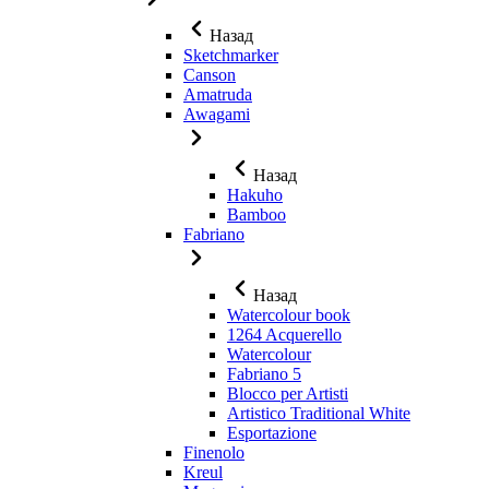
Назад
Sketchmarker
Canson
Amatruda
Awagami
Назад
Hakuho
Bamboo
Fabriano
Назад
Watercolour book
1264 Acquerello
Watercolour
Fabriano 5
Blocco per Artisti
Artistico Traditional White
Esportazione
Finenolo
Kreul