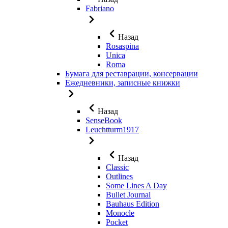
Fabriano
Назад
Rosaspina
Unica
Roma
Бумага для реставрации, консервации
Ежедневники, записные книжки
Назад
SenseBook
Leuchtturm1917
Назад
Classic
Outlines
Some Lines A Day
Bullet Journal
Bauhaus Edition
Monocle
Pocket