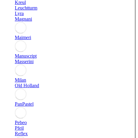
Kreul
Leuchtturm
Lyra
Magnani
Maimeri
Manuscript
Masserini
Milan
Old Holland
PanPastel
Pebeo
Pfeil
Reflex