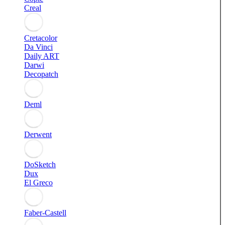
Creal
Cretacolor
Da Vinci
Daily ART
Darwi
Decopatch
Deml
Derwent
DoSketch
Dux
El Greco
Faber-Castell