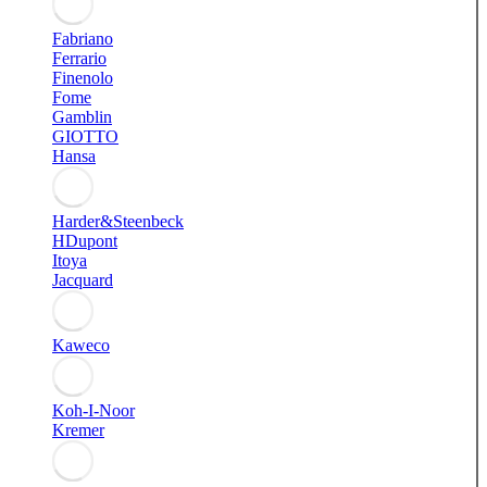
Fabriano
Ferrario
Finenolo
Fome
Gamblin
GIOTTO
Hansa
Harder&Steenbeck
HDupont
Itoya
Jacquard
Kaweco
Koh-I-Noor
Kremer