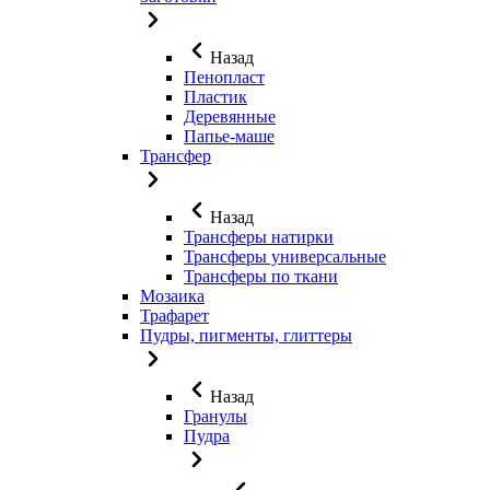
Назад
Пенопласт
Пластик
Деревянные
Папье-маше
Трансфер
Назад
Трансферы натирки
Трансферы универсальные
Трансферы по ткани
Мозаика
Трафарет
Пудры, пигменты, глиттеры
Назад
Гранулы
Пудра