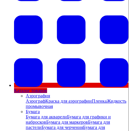
Каталог товаров
Аэрография
Аэрограф
Краска для аэрографии
Пленка
Жидкость
промывочная
Бумага
Бумага для акварели
Бумага для графики и
набросков
Бумага для маркеров
Бумага для
пастели
Бумага для черчения
Бумага для