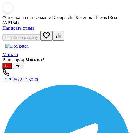
Фигурка из папье-маше Decopatch "Котенок" 11х6х13см
(AP154)
Написать отзыв
Перейти в корзину
Москва
Ваш город
Москва
?
+7 (925) 227-50-00