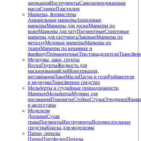
запекания
Инструменты
Самозатвердевающая
масса
Станки
Пластилин
Маркеры, фломастеры
Акварельные маркеры
Акриловые
маркеры
Маркеры для доски
Маркеры по
коже
Маркеры для тату
Пигментные
Cпиртовые
маркеры для скетчинга
Лаковые
Маркеры по
металлу
Меловые маркеры
Маркеры по
ткани
Маркеры по керамике и
фарфору
Перманентные
Текстовыделители
Трансфер
Медиумы, лаки, грунты
Воски
Грунты
Жидкость для
маскирования
Клей
Консервация,
реставрация
Лаки
Масла
Пасты и гели
Разбавители
и медиумы
Трансферное средство
Мольберты и студийные принадлежности
Манекен
Мольберты
Муляжи для
рисования
Планшеты
Стойки
Стулья
Этюдники
Ящик
и аксессуары
Моделизм
Диорама
Сухая
трава
Пигменты
Инструменты
Вспомогательные
средства
Краска для моделизма
Папки, пеналы
Папки
Портфолио
Пеналы