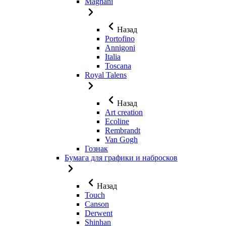
Magnani
Назад
Portofino
Annigoni
Italia
Toscana
Royal Talens
Назад
Art creation
Ecoline
Rembrandt
Van Gogh
Гознак
Бумага для графики и набросков
Назад
Touch
Canson
Derwent
Shinhan