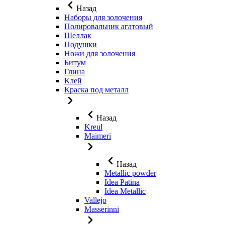
Назад
Наборы для золочения
Полировальник агатовый
Шеллак
Подушки
Ножи для золочения
Битум
Глина
Клей
Краска под металл
Назад
Kreul
Maimeri
Назад
Metallic powder
Idea Patina
Idea Metallic
Vallejo
Masserinni