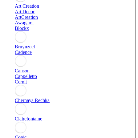
Art Creation
Art Decor
ArtCreation
Awagami
Blockx
Bruynzeel
Cadence
Canson
Cappelletto
Cernit
Chernaya Rechka
Clairefontaine
Copic