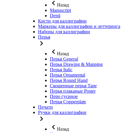
Назад
Manuscript
Deml
Кисти для каллиграфии
Маркеры для каллиграфии и леттеринга
Наборы для каллиграфии
Перья
Назад
Перья General
Перья Drawing & Mapping
Перья Italic
Перья Ornamental
Перья Round Hand
Скошенные перья Tape
Перья плаканые Poster
Перо гусиное
Перья Copperplate
Печати
Ручки для каллиграфии
Назад