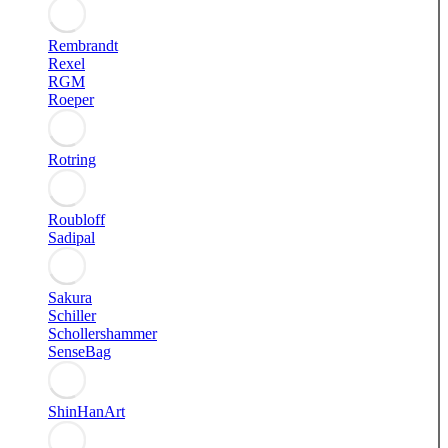
Rembrandt
Rexel
RGM
Roeper
Rotring
Roubloff
Sadipal
Sakura
Schiller
Schollershammer
SenseBag
ShinHanArt